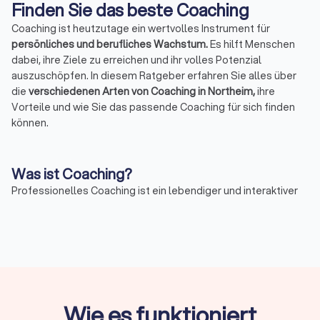
Finden Sie das beste Coaching
Coaching ist heutzutage ein wertvolles Instrument für
persönliches und berufliches Wachstum.
Es hilft Menschen
dabei, ihre Ziele zu erreichen und ihr volles Potenzial
auszuschöpfen. In diesem Ratgeber erfahren Sie alles über
die
verschiedenen Arten von Coaching in Northeim,
ihre
Vorteile und wie Sie das passende Coaching für sich finden
können.
Was ist Coaching?
Professionelles Coaching ist ein lebendiger und interaktiver
Prozess, der es Ihnen ermöglicht, Ihre
beruflichen und
persönlichen Ziele zu erkennen, Hindernisse zu überwinden
und Ihr volles Potenzial zu entfalten.
Coaches begleiten Sie
auf jedem Schritt, geben Ihnen Orientierung, stärken Ihr
Selbstvertrauen und entwickeln praktische Strategien, um
Ihre Ziele effektiv zu erreichen. Beginnen Sie jetzt Ihre Reise
zur Selbstverbesserung mit einem individuellen Coaching-
Wie es funktioniert
Programm.