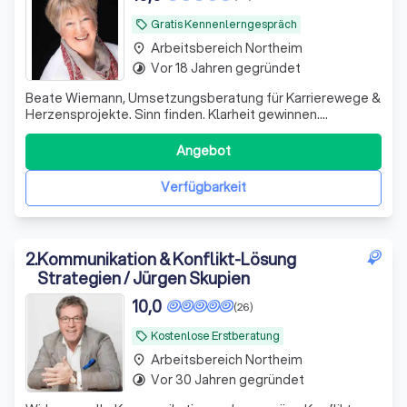
Gratis Kennenlerngespräch
local_offer
Arbeitsbereich Northeim
place
Vor 18 Jahren gegründet
timelapse
Beate Wiemann, Umsetzungsberatung für Karrierewege &
Herzensprojekte. Sinn finden. Klarheit gewinnen.
Selbstbewusst handeln. Lebensfreude entfalten.
Coaching, Wegbegleitung, Human Design Beratung
Angebot
Verfügbarkeit
2
.
Kommunikation & Konflikt-Lösung
Strategien / Jürgen Skupien
10,0
(26)
Kostenlose Erstberatung
local_offer
Arbeitsbereich Northeim
place
Vor 30 Jahren gegründet
timelapse