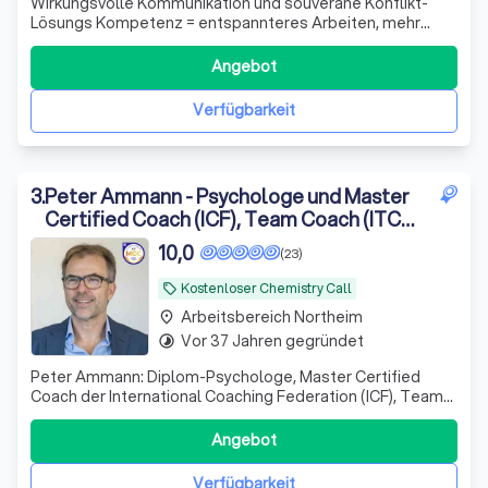
Wirkungsvolle Kommunikation und souveräne Konflikt-
Lösungs Kompetenz = entspannteres Arbeiten, mehr
Lebensfreude & der nächste Karrieresprung „Für
Führungskräfte und alle, die mehr wollen!"
Angebot
Verfügbarkeit
3
.
Peter Ammann - Psychologe und Master
Certified Coach (ICF), Team Coach (ITCA),
Coaching Supervisor (ESIA)
10,0
(23)
Kostenloser Chemistry Call
local_offer
Arbeitsbereich Northeim
place
Vor 37 Jahren gegründet
timelapse
Peter Ammann: Diplom-Psychologe, Master Certified
Coach der International Coaching Federation (ICF), Team
Coach (ITCA), accredited psychotherapist der United
Kingdom Council for Psychotherapie (UKCP) mit dem
Angebot
European Certificate for Psychotherapy (EAP), Coach
Supervisor (ESIA) und Trainer mit über 3
Verfügbarkeit