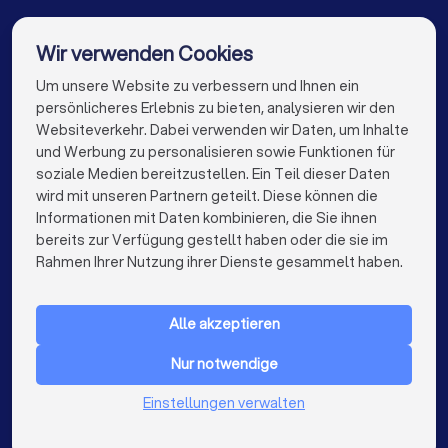
Coaches in Berlin
Coaches in Hamburg
Future. Download Annual Report
(PDF) Down
Coaches in München
Coaches in Köln
Wir verwenden Cookies
Coaches in Frankfurt am Main
Coaches in Stuttgart
Um unsere Website zu verbessern und Ihnen ein
Die besten Coaches für Sie
persönlicheres Erlebnis zu bieten, analysieren wir den
Coaches in Düsseldorf
Coaches in Dortmund
Websiteverkehr. Dabei verwenden wir Daten, um Inhalte
info@trustlocal.de
und Werbung zu personalisieren sowie Funktionen für
Coaches in Essen
Coaches in Bremen
soziale Medien bereitzustellen. Ein Teil dieser Daten
wird mit unseren Partnern geteilt. Diese können die
Coaches in Nürnberg
Coaches in Dresden
Informationen mit Daten kombinieren, die Sie ihnen
bereits zur Verfügung gestellt haben oder die sie im
Coaches in Hannover
Coaches in Leipzig
keyboard_arrow_down
FÜR PRIVATPERSONEN
Rahmen Ihrer Nutzung ihrer Dienste gesammelt haben.
Coaches in Duisburg
Coaches in Bochum
keyboard_arrow_down
FÜR FIRMEN
Coaches in Wuppertal
Coaches in Bielefeld
Alle akzeptieren
keyboard_arrow_down
ÜBER TRUSTLOCAL
Coaches in Bonn
Coaches in Münster
Nur notwendige
LAND
Niederlande
Einstellungen verwalten
Coaches in der Nähe
Belgien
Deutschland