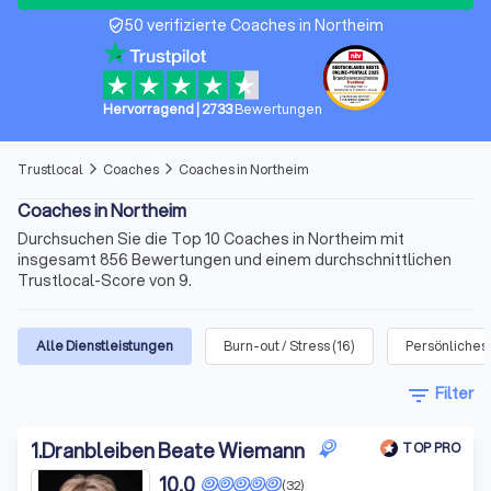
50 verifizierte Coaches in Northeim
verified_user
Hervorragend
|
2733
Bewertungen
Trustlocal
Coaches
Coaches in Northeim
arrow_forward_ios
arrow_forward_ios
Coaches in Northeim
Durchsuchen Sie die Top 10 Coaches in Northeim mit
insgesamt 856 Bewertungen und einem durchschnittlichen
Trustlocal-Score von 9.
Alle Dienstleistungen
Burn-out / Stress
(
16
)
Persönliches
filter_list
Filter
1
.
Dranbleiben Beate Wiemann
TOP PRO
10,0
(32)