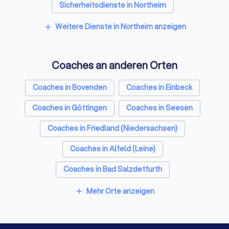
Sicherheitsdienste in Northeim
professionals world
Developing coachin
Freie Redner in Northeim
Weitere Dienste in Northeim anzeigen
add
competencies Estab
professional code o
standards Creating
internationally rec
Coaches an anderen Orten
credentialing prog
guidelines through 
Coaches in Bovenden
Coaches in Einbeck
for coach-specific t
programs Providing
Coaches in Göttingen
Coaches in Seesen
education through 
events, Communitie
Coaches in Friedland (Niedersachsen)
(CPs) and archived 
Leading and inform
Coaches in Alfeld (Leine)
conversations abou
Coaches in Bad Salzdetfurth
of coaching. Read 
continue to lead th
Coaches in Hannoversch Münden
Mehr Orte anzeigen
innovation, collabor
add
forward-thinking in 
Coaches in Witzenhausen
Coaches in Vienenburg
annual report, Emb
Possibilities. Envisi