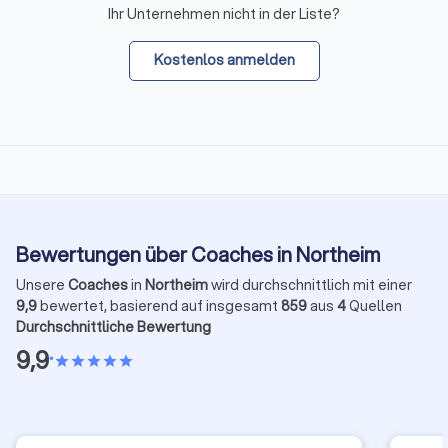
Ihr Unternehmen nicht in der Liste?
Kostenlos anmelden
Bewertungen über Coaches in Northeim
Unsere
Coaches
in
Northeim
wird durchschnittlich mit einer
9,9
bewertet, basierend auf insgesamt
859
aus
4
Quellen
Durchschnittliche Bewertung
9,9
•
star
star
star
star
star