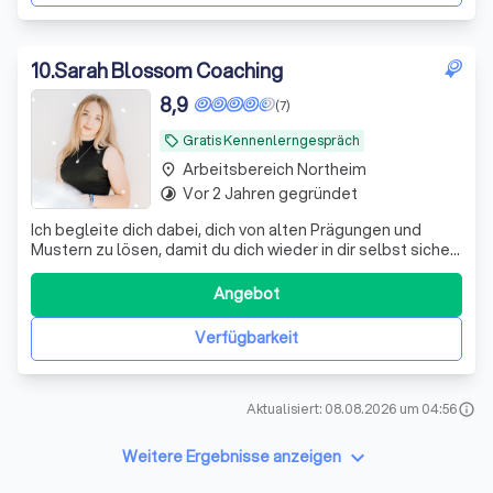
10
.
Sarah Blossom Coaching
8,9
(7)
Gratis Kennenlerngespräch
local_offer
Arbeitsbereich Northeim
place
Vor 2 Jahren gegründet
timelapse
Ich begleite dich dabei, dich von alten Prägungen und
Mustern zu lösen, damit du dich wieder in dir selbst sicher
fühlst und dir ein freies, selbstbestimmtes Leben
aufbaust.
Angebot
Verfügbarkeit
Aktualisiert: 08.08.2026 um 04:56
info
keyboard_arrow_down
Weitere Ergebnisse anzeigen