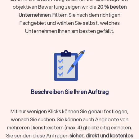
Stressbewältigung oder persönlichem Wachstum.
Ein Coach
objektiven Bewertung zeigen wir die
20 % besten
ist kein Berater, der Ratschläge gibt, sondern ein
Unternehmen
. Filtern Sie nach dem richtigen
professioneller Prozessbegleiter, der hilft, individuelle
Fachgebiet und wählen Sie selbst, welches
Lösungen zu entwickeln.
Unternehmen Ihnen am besten gefällt.
Arten von Coaching in Northeim
Coaching ist vielfältig und individuell. Je nach Lebenssituation,
beruflicher Herausforderung oder persönlichem Ziel gibt es
unterschiedliche Ansätze, die Sie gezielt unterstützen
können. Von mentaler Stärke bis beruflicher Neuorientierung.
Besonders gefragt sind aktuell
Burnout Coaching
,
Mental
Coaching
und das Training mit einem
Personal Trainer
. Hier
Beschreiben Sie Ihren Auftrag
einen Überblick über gängige Coachingformen:
Systemisches Coaching:
kann Ihnen helfen, durch das
Verständnis der Wechselwirkungen zwischen den
verschiedenen Lebens- und Arbeitsaspekten positive
Mit nur wenigen Klicks können Sie genau festlegen,
Veränderungen zu erzielen.
wonach Sie suchen. Sie können auch Angebote von
Business Coaching:
für Einzelpersonen und Teams.
mehreren Dienstleistern (max. 4) gleichzeitig einholen.
Führungskräfte Coaching:
um Führungsqualitäten zu
Sie senden diese Anfragen
sicher, direkt und kostenlos
verbessern, Konflikte effektiv lösen zu lernen und Ihr