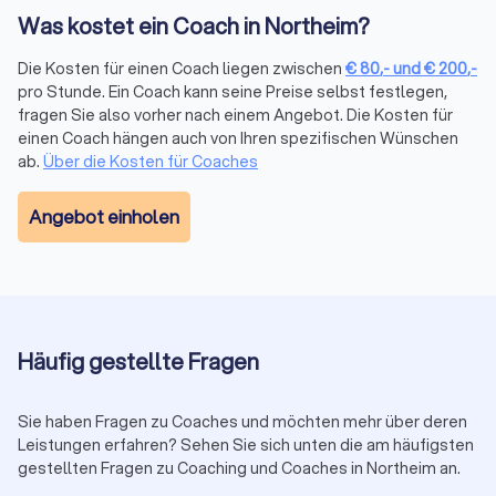
Die Kosten für Coaching variieren je nach Art des Coachings,
Was kostet ein Coach in Northeim?
Qualifikation des Coaches und Dauer der Sitzungen. Im
Durchschnitt liegen die Preise pro Sitzung
zwischen € 80,-
Die Kosten für einen Coach liegen zwischen
€
80
,-
und
€
200
,-
und € 200,-
. Dabei sind Formate wie
Life Coaching
oder
pro Stunde. Ein Coach kann seine Preise selbst festlegen,
Personal Coaching
häufig günstiger, während
Business
fragen Sie also vorher nach einem Angebot. Die Kosten für
Coaching
oder
Führungskräfte-Coaching
höherpreisig
einen Coach hängen auch von Ihren spezifischen Wünschen
ausfallen können.
ab.
Über die Kosten für Coaches
Viele Coaches bieten sowohl
Einzelsitzungen
als auch
Paketpreise
an, zum Beispiel über mehrere Wochen oder mit
Angebot einholen
definiertem Umfang. Paketlösungen lohnen sich
insbesondere für strukturierte Coaching-Prozesse und sind
oft preislich attraktiver.
Auf Trustlocal können Sie qualifizierte Coaches in Northeim
vergleichen – inklusive transparenter Preisangaben,
Spezialisierungen und verifizierter Kundenbewertungen. So
Häufig gestellte Fragen
finden Sie schnell das passende Angebot für Ihr Budget und
Ihre Ziele.
Sie haben Fragen zu Coaches und möchten mehr über deren
Leistungen erfahren? Sehen Sie sich unten die am häufigsten
gestellten Fragen zu Coaching und Coaches in Northeim an.
Coaching in Deutschland: Qualität, Standards