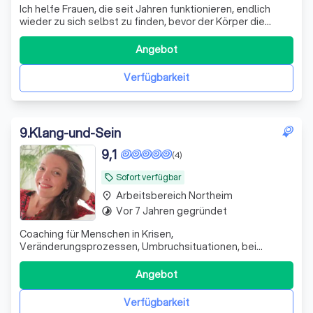
Ich helfe Frauen, die seit Jahren funktionieren, endlich
wieder zu sich selbst zu finden, bevor der Körper die
Notbremse zieht. Mit Klarheit und Direktheit, raus aus dem
Funktionsmodus.
Angebot
Verfügbarkeit
9
.
Klang-und-Sein
9,1
(4)
Sofort verfügbar
local_offer
Arbeitsbereich Northeim
place
Vor 7 Jahren gegründet
timelapse
Coaching für Menschen in Krisen,
Veränderungsprozessen, Umbruchsituationen, bei
Überforderung, Ängsten, Schwierigkeiten in Beziehungen,
Trennungen, Selbstwertthemen und sonstigen
Angebot
Herausforderungen.
Verfügbarkeit