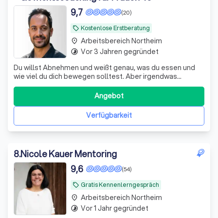
9,7
(20)
Kostenlose Erstberatung
local_offer
Arbeitsbereich Northeim
place
Vor 3 Jahren gegründet
timelapse
Du willst Abnehmen und weißt genau, was du essen und
wie viel du dich bewegen solltest. Aber irgendwas
sabotiert dich immer wieder - und du verstehst nicht,
warum? Genau da setze ich an. Ich arbeite mit Frauen 40+,
Angebot
die spüren: Der Kampf gegen den eigenen Körper macht
nur müder. Und mehr Disziplin i
Verfügbarkeit
8
.
Nicole Kauer Mentoring
9,6
(54)
Gratis Kennenlerngespräch
local_offer
Arbeitsbereich Northeim
place
Vor 1 Jahr gegründet
timelapse