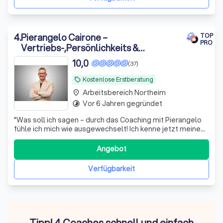
4
.
Pierangelo Cairone –
TOP
PRO
Vertriebs-,Persönlichkeits &
Karrierecoaching für Menschen, die
10,0
(37)
sich beruflich oder persönlich
festgefahren fühlen
Kostenlose Erstberatung
local_offer
Arbeitsbereich Northeim
place
Vor 6 Jahren gegründet
timelapse
"
Was soll ich sagen – durch das Coaching mit Pierangelo
fühle ich mich wie ausgewechselt! Ich kenne jetzt meine
Aufgabe im Leben und meine Ziele. Vor allem weiß ich, wie
ich sie erreichen kann und welchen Weg ich Schritt für
Angebot
Schritt gehen darf. Vielen Dank! Hätte ich Pierangelo doch
nur früher kennengelernt.
"
Verfügbarkeit
Tipp! 4 Coaches schnell und einfach