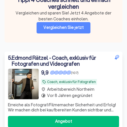
vergleichen
Vergleichen und sparen Sie! Jetzt 4 Angebote der
besten Coaches einholen.
Vergleichen Sie jetzt
5
.
Edmond Rätzel - Coach, exklusiv für
Fotografen und Videografen
9,9
(107)
Coach, exklusiv für Fotografen
local_offer
Arbeitsbereich Northeim
place
Vor 8 Jahren gegründet
timelapse
Erreiche als Fotograf/Filmemacher Sicherheit und Erfolg!
Wir machen dich bei kaufbereiten Kunden sichtbar und
helfen, deine Projekte und Umsätze zu steigern.
Angebot