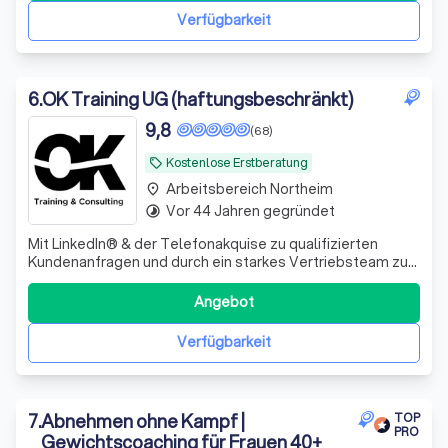
Verfügbarkeit
6
.
OK Training UG (haftungsbeschränkt)
9,8
(68)
Kostenlose Erstberatung
local_offer
Arbeitsbereich Northeim
place
Vor 44 Jahren gegründet
timelapse
Mit LinkedIn® & der Telefonakquise zu qualifizierten
Kundenanfragen und durch ein starkes Vertriebsteam zu
mehr Abschlüssen! | Workshops & Trainings | Begleitung &
Umsetzung für deinen Vertriebserfolg
Angebot
Verfügbarkeit
7
.
Abnehmen ohne Kampf |
TOP
PRO
Gewichtscoaching für Frauen 40+