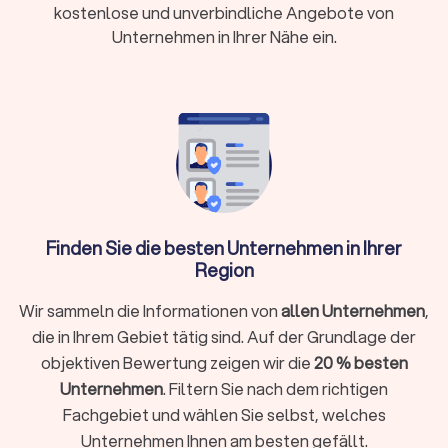
Fenster und Türen einbauen lassen
kostenlose und unverbindliche Angebote von
Fensterbauer liefern und montieren
maßgefertigte Fenster
Unternehmen in Ihrer Nähe ein.
und Türen
. Angeboten werden Kunststoff-, Holz- oder
Aluminiumfenster sowie Haustüren, Schiebetüren oder
Balkontüren. Achten Sie bei der Auswahl auf Qualität,
Wärmeschutz und Einbruchhemmung.
Fenster austauschen oder reparieren
Viele Betriebe übernehmen auch den
Austausch alter
Fenster
, inklusive Demontage und Entsorgung. Kleinere
Finden Sie die besten Unternehmen in Ihrer
Reparaturen
(z. B. Dichtungen, Beschläge, Griffe) oder das
Region
Einstellen klemmender Fenster gehören ebenfalls zum
Leistungsumfang.
Wir sammeln die Informationen von
allen Unternehmen
,
die in Ihrem Gebiet tätig sind. Auf der Grundlage der
objektiven Bewertung zeigen wir die
20 % besten
Sonnenschutz, Rollläden und Insektenschutz
Unternehmen
. Filtern Sie nach dem richtigen
Zusätzlich zum Fenstereinbau bieten viele Firmen passende
Rollläden, Raffstores, Sonnenschutzlösungen und
Fachgebiet und wählen Sie selbst, welches
Insektenschutz
an. Nutzen Sie dafür gezielt den Filter auf
Unternehmen Ihnen am besten gefällt.