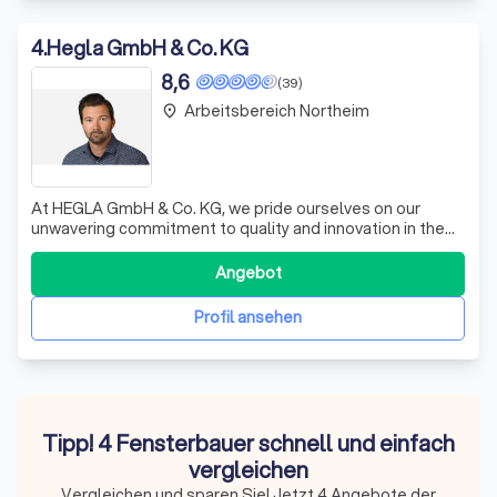
4
.
Hegla GmbH & Co. KG
8,6
(39)
Arbeitsbereich Northeim
place
At HEGLA GmbH & Co. KG, we pride ourselves on our
unwavering commitment to quality and innovation in the
glass processing industry. With over 42 years of
experience, we specialize in providing cutting-edge
Angebot
system solutions for flat, automotive, and functional
glass. Our dedicated team works tireless
Profil ansehen
Tipp! 4 Fensterbauer schnell und einfach
vergleichen
Vergleichen und sparen Sie! Jetzt 4 Angebote der