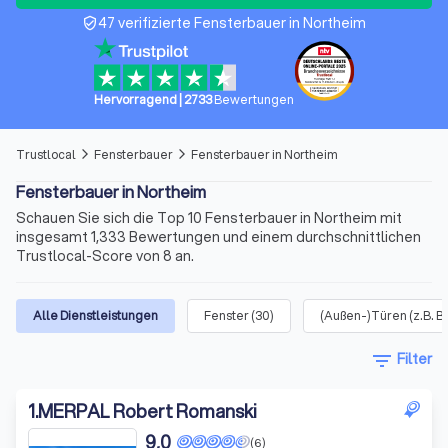
47 verifizierte Fensterbauer in Northeim
verified_user
Hervorragend
|
2733
Bewertungen
Trustlocal
Fensterbauer
Fensterbauer in Northeim
arrow_forward_ios
arrow_forward_ios
Fensterbauer in Northeim
Schauen Sie sich die Top 10 Fensterbauer in Northeim mit
insgesamt 1,333 Bewertungen und einem durchschnittlichen
Trustlocal-Score von 8 an.
Alle Dienstleistungen
Fenster
(
30
)
(Außen-)Türen (z.B. B
filter_list
Filter
1
.
MERPAL Robert Romanski
9,0
(6)