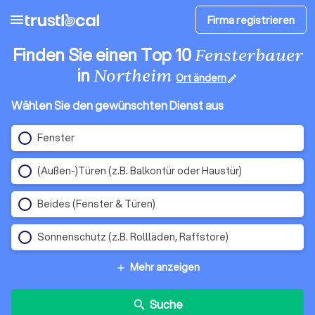
menu
Firma registrieren
Finden Sie einen Top 10
Fensterbauer
in
Northeim
Ort ändern
edit
Wählen Sie den gewünschten Dienst aus
Fenster
(Außen-)Türen (z.B. Balkontür oder Haustür)
Beides (Fenster & Türen)
Sonnenschutz (z.B. Rollläden, Raffstore)
Mehr anzeigen
add
Suche
search