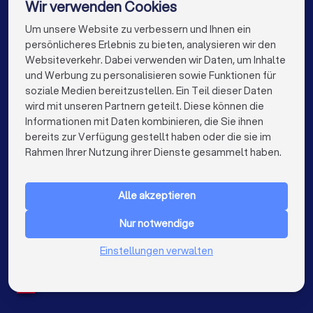
Wir verwenden Cookies
Fensterbauer in Berlin
Fensterbauer in Hamburg
Um unsere Website zu verbessern und Ihnen ein
Die besten Fensterbauer für Sie
persönlicheres Erlebnis zu bieten, analysieren wir den
Fensterbauer in München
Fensterbauer in Köln
Websiteverkehr. Dabei verwenden wir Daten, um Inhalte
info@trustlocal.de
und Werbung zu personalisieren sowie Funktionen für
Fensterbauer in Frankfurt am Main
soziale Medien bereitzustellen. Ein Teil dieser Daten
wird mit unseren Partnern geteilt. Diese können die
Fensterbauer in Stuttgart
Informationen mit Daten kombinieren, die Sie ihnen
bereits zur Verfügung gestellt haben oder die sie im
Fensterbauer in Düsseldorf
keyboard_arrow_down
FÜR PRIVATPERSONEN
Rahmen Ihrer Nutzung ihrer Dienste gesammelt haben.
Fensterbauer in Dortmund
Fensterbauer in Essen
keyboard_arrow_down
FÜR FIRMEN
Fensterbauer in Bremen
Fensterbauer in Nürnberg
Alle akzeptieren
keyboard_arrow_down
ÜBER TRUSTLOCAL
Fensterbauer in Dresden
Fensterbauer in Hannover
Nur notwendige
LAND
Niederlande
Einstellungen verwalten
Fensterbauer in Leipzig
Fensterbauer in Duisburg
Belgien
Deutschland
Fensterbauer in Bochum
Spanien
Fensterbauer in Wuppertal