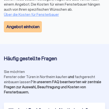
reparieren. Ein
Fensterbauer
in Northeim stellt Flügel ein,
einem Angebot. Die Kosten für einen Fensterbauer hängen
tauscht Dichtungen oder repariert Rollläden. Bei
auch von Ihren spezifischen Wünschen ab.
umfangreicheren Schäden empfiehlt sich eine Fachfirma mit
Über die Kosten für Fensterbauer
Ersatzteilservice.
Angebot einholen
Fenster im Vergleich: Worauf Sie achten
sollten
Fenster unterscheiden sich nicht nur im Aussehen, sondern
vor allem in ihren technischen Eigenschaften, etwa bei
Material, Verglasung, Einbruchschutz und Energieeffizienz.
Häufig gestellte Fragen
Welche Kombination sinnvoll ist, hängt von Ihrem Gebäude,
Ihren Anforderungen und Ihrem Budget ab.
Sie möchten
Achten Sie bei der Auswahl eines Anbieters in Northeim auf
Fenster oder Türen in Northeim kaufen
und
fachgerecht
folgende Punkte:
Welche Materialien und Fensterarten bietet der Betrieb
einbauen lassen
? In unserem FAQ beantworten wir zentrale
an?
Fragen zur Auswahl, Beauftragung und Kosten von
Gehören Markenfenster zum Angebot?
Fensterbauern.
Gibt es Varianten mit besonderer Wärmedämmung oder
Schallschutz?
Bietet der Anbieter auch passenden Sonnenschutz oder