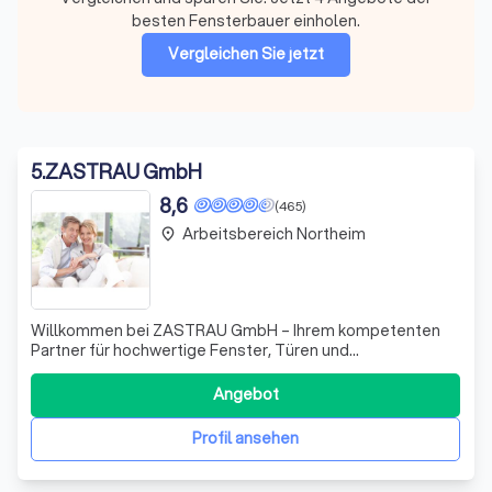
besten Fensterbauer einholen.
Vergleichen Sie jetzt
5
.
ZASTRAU GmbH
8,6
(465)
Arbeitsbereich Northeim
place
Willkommen bei ZASTRAU GmbH – Ihrem kompetenten
Partner für hochwertige Fenster, Türen und
Terrassenüberdachungen in Göttingen! Wir zeichnen uns
durch Freundlichkeit, Fachkompetenz und ein engagiertes
Angebot
Team aus, das stets bestrebt ist, Ihre Wünsche zu
erfüllen. Unsere Kunden schätzen die sorgfältige
Profil ansehen