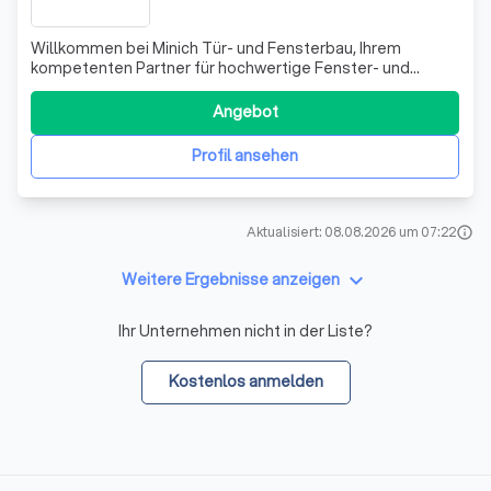
Willkommen bei Minich Tür- und Fensterbau, Ihrem
kompetenten Partner für hochwertige Fenster- und
Türelemente! Wir kombinieren über 60 Jahre Erfahrung
mit modernster Technologie, um Ihnen Produkte
Angebot
anzubieten, die sowohl ästhetisch ansprechend als auch
funktional sind. Unsere Fenster und Türen aus de
Profil ansehen
Aktualisiert: 08.08.2026 um 07:22
info
keyboard_arrow_down
Weitere Ergebnisse anzeigen
Ihr Unternehmen nicht in der Liste?
Kostenlos anmelden