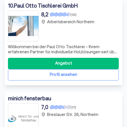
10
.
Paul Otto Tischlerei GmbH
8,2
(10)
Arbeitsbereich Northeim
place
Willkommen bei der Paul Otto Tischlerei – Ihrem
erfahrenen Partner für individuelle Holzlösungen seit über
96 Jahren! Gegründet im Jahr 1927, haben wir uns in
Langenhagen bei Duderstadt einen Namen gemacht. In
Angebot
unserer modernen Produktionshalle fertigen wir
hochwertige Fenster aus verschiedenen Holza
Profil ansehen
minich fensterbau
7,0
(17)
Breslauer Str. 26, Northeim
place