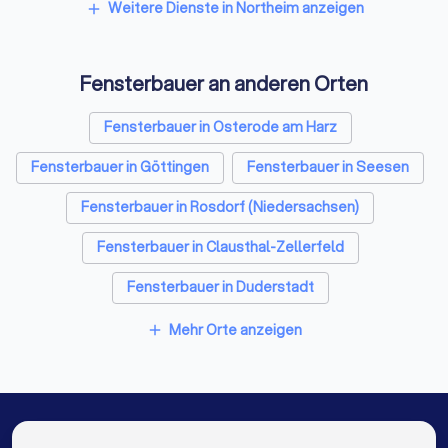
Spezialisten für Dämmung in Northeim
Weitere Dienste in Northeim anzeigen
add
Umzugsunternehmen in Northeim
Fensterbauer an anderen Orten
Kammerjäger in Northeim
Sicherheitstechniker in Northeim
Fensterbauer in Osterode am Harz
Trockenbauer in Northeim
Fensterbauer in Göttingen
Fensterbauer in Seesen
Sanitärinstallateure in Northeim
Fensterbauer in Rosdorf (Niedersachsen)
Fliesenleger in Northeim
Bodenleger in Northeim
Fensterbauer in Clausthal-Zellerfeld
Fensterbauer in Duderstadt
Fensterbauer in Bad Lauterberg im Harz
Mehr Orte anzeigen
add
Fensterbauer in Alfeld (Leine)
Fensterbauer in Bockenem
Fensterbauer in Langelsheim