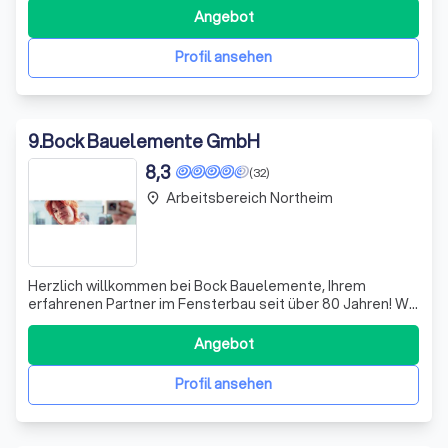
Bauvorschriften ständig weiterentwickeln, kombinieren wir
Angebot
handwerkliches Können mit anspruchsvoller Gestaltung.
Unsere Leidenschaft für Ihr Zuhause
Profil ansehen
9
.
Bock Bauelemente GmbH
8,3
(32)
Arbeitsbereich Northeim
place
Herzlich willkommen bei Bock Bauelemente, Ihrem
erfahrenen Partner im Fensterbau seit über 80 Jahren! Wir
bieten Ihnen eine breite Palette an maßgeschneiderten
Lösungen in den Bereichen Fenster, Türen, Rollläden,
Angebot
Markisen, Garagentoren, Insektenschutz und
Sicherheitstechnik. Unser Ziel ist es, Ihnen
Profil ansehen