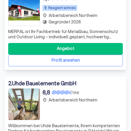
Reagiert schnell
Arbeitsbereich Northeim
place
Gegründet 2026
timelapse
MERPAL ist Ihr Fachbetrieb für Metallbau, Sonnenschutz
und Outdoor Living – individuell geplant, hochwertig
umgesetzt und zuverlässig montiert.
Angebot
Profil ansehen
2
.
Uhde Bauelemente GmbH
8,8
(54)
Arbeitsbereich Northeim
place
Willkommen bei Uhde Bauelemente, Ihrem kompetenten
Partner für hochwertige Bauelemente in Gittelde! Wir sind