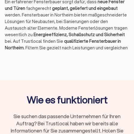
Ein erfahrener Fensterbauer sorgt dafür, dass
neue Fenster
und Türen
fachgerecht
geplant, geliefert und eingebaut
werden. Fensterbauer in Northeim bieten maßgeschneiderte
Lösungen für Neubauten, bei Sanierungen oder den
Austausch alter Elemente. Moderne Fensterlösungen tragen
wesentlich zu
Energieeffizienz, Schallschutz und Sicherheit
bei. Auf Trustlocal finden Sie
qualifizierte Fensterbauer in
Northeim
. Filtern Sie gezielt nach Leistungen und vergleichen
Sie noch heute personalisierte Angebote.
Dienstleistungen eines Fensterbauers
Ein Fensterbauer bietet deutlich mehr als den bloßen
Fenstereinbau. Auf Trustlocal können Sie Anbieter gezielt
nach Leistungen filtern: Fenster, Türen, Sonnenschutz,
Wie es funktioniert
Insektenschutz, Wintergarten oder sonstige
Speziallösungen. Je nach Betrieb und Spezialisierung
umfasst das Leistungsspektrum:
Sie suchen das passende Unternehmen für Ihren
Auftrag? Bei Trustlocal haben wir bereits alle
Informationen für Sie zusammengestellt. Holen Sie