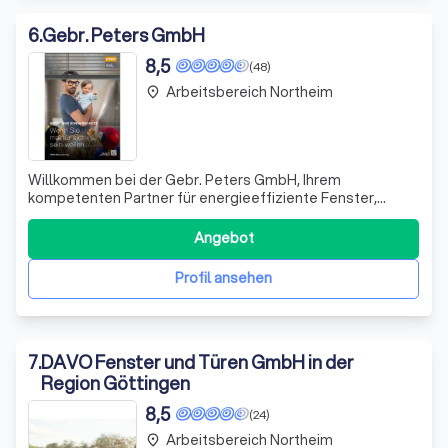
6
.
Gebr. Peters GmbH
8,5
(48)
Arbeitsbereich Northeim
place
Willkommen bei der Gebr. Peters GmbH, Ihrem
kompetenten Partner für energieeffiziente Fenster,
moderne Türen und effektiven Sonnenschutz. Seit über
100 Jahren stehen wir für Qualität und Zuverlässigkeit in
Angebot
Höxter-Bödexen und darüber hinaus. Unsere Leidenschaft
gilt der Schaffung von gemütlichen und
Profil ansehen
7
.
DAVO Fenster und Türen GmbH in der
Region Göttingen
8,5
(24)
Arbeitsbereich Northeim
place