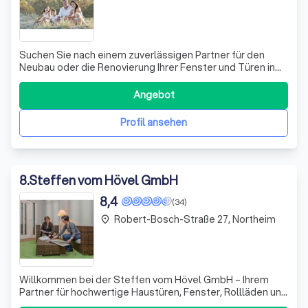
Suchen Sie nach einem zuverlässigen Partner für den
Neubau oder die Renovierung Ihrer Fenster und Türen in
der Region Göttingen und Duderstadt? Dann sind Sie bei
uns genau richtig! Wir von DAVO Fenster & Türen sind ein
Angebot
erfahrenes Familienunternehmen in zweiter Generation,
das sich auf die individuel
Profil ansehen
8
.
Steffen vom Hövel GmbH
8,4
(34)
Robert-Bosch-Straße 27, Northeim
place
Willkommen bei der Steffen vom Hövel GmbH – Ihrem
Partner für hochwertige Haustüren, Fenster, Rollläden und
mehr! In einer Welt, in der sich Technik und