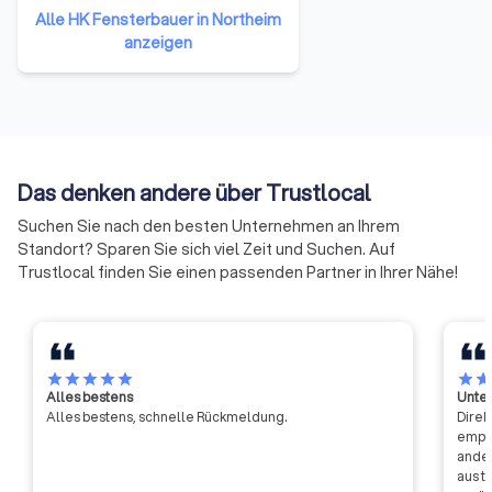
angehören. Sie repräsentieren
Alle HK Fensterbauer in Northeim
damit das gesamte Handwerk in
anzeigen
der Bundesrepublik Deutschland.
Die Mitglieder haben sich darauf
verständigt, ihre Ressourcen zu
bündeln und neue Formen der
Zusammenarbeit zu erproben.
Auf diese Weise soll die Arbeit
Das denken andere über Trustlocal
der Handwerkskammern
effizienter und effektiver
Suchen Sie nach den besten Unternehmen an Ihrem
werden.
Standort? Sparen Sie sich viel Zeit und Suchen. Auf
Trustlocal finden Sie einen passenden Partner in Ihrer Nähe!
star
star
star
star
star
star
sta
Alles bestens
Unter
Alles bestens, schnelle Rückmeldung.
Direk
empfa
ander
aus t