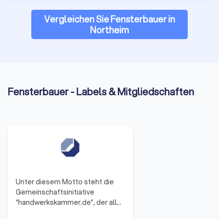
durchschnittlichen Trustlocal-Score von
8
. So erhalten Sie
einen realistischen Überblick und finden den Fensterbauer,
Vergleichen Sie Fensterbauer in
der wirklich zu Ihrem Projekt passt.
Northeim
Fensterbauer - Labels & Mitgliedschaften
Unter diesem Motto steht die
Gemeinschaftsinitiative
“handwerkskammer.de”, der alle
53 Handwerkskammern