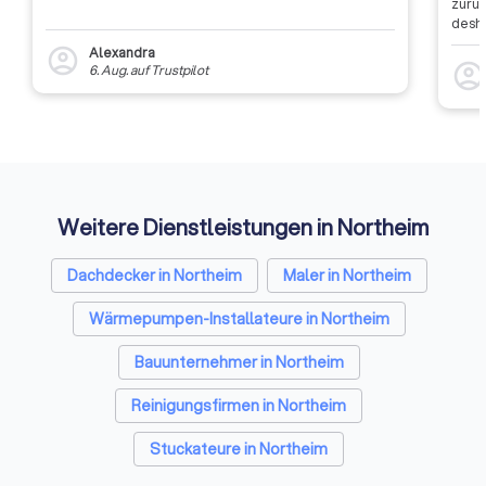
zurüc
desha
dass 
Alexandra
account_circle
auszu
account_circl
6. Aug.
auf
Trustpilot
weite
Rückm
entsc
Etwas
Auffi
Weitere Dienstleistungen in Northeim
Dachdecker in Northeim
Maler in Northeim
Wärmepumpen-Installateure in Northeim
Bauunternehmer in Northeim
Reinigungsfirmen in Northeim
Stuckateure in Northeim