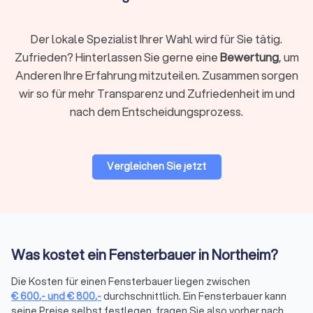
Neubau.
Zugänglichkeit und Montagebedingungen:
Fenster in
oberen Stockwerken oder mit schwieriger
Der lokale Spezialist Ihrer Wahl wird für Sie tätig.
Zugänglichkeit (z. B. Gerüst erforderlich) erhöhen die
Zufrieden? Hinterlassen Sie gerne eine
Bewertung
, um
Arbeitskosten.
Anderen Ihre Erfahrung mitzuteilen. Zusammen sorgen
Zusatzfunktionen:
Elemente wie Einbruchschutz,
wir so für mehr Transparenz und Zufriedenheit im und
Insektenschutzgitter, elektrische Rollläden oder
verdeckter Sonnenschutz beeinflussen den
nach dem Entscheidungsprozess.
Gesamtpreis.
Je nach Anbieter wird nach
Stundensatz, pro Fenster oder
pauschal für das Gesamtprojekt
abgerechnet. Auf Trustlocal
Vergleichen Sie jetzt
erhalten Sie kostenlos und unverbindlich
bis zu vier
individuelle Angebote
. So erkennen Sie schnell, welches
Angebot am besten zu Ihren Anforderungen und Ihrem
Budget passt.
Was kostet ein Fensterbauer in Northeim?
Fenster austauschen, einstellen oder
reparieren
Die Kosten für einen Fensterbauer liegen zwischen
€
600
,-
und
€
800
,-
durchschnittlich. Ein Fensterbauer kann
Fenster lassen sich auch nachträglich anpassen oder
seine Preise selbst festlegen, fragen Sie also vorher nach