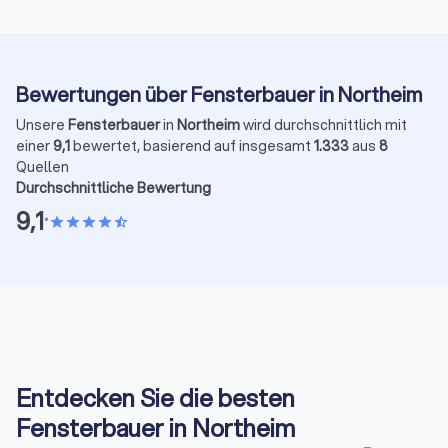
Bewertungen über Fensterbauer in Northeim
Unsere
Fensterbauer
in
Northeim
wird durchschnittlich mit
einer
9,1
bewertet, basierend auf insgesamt
1.333
aus
8
Quellen
Durchschnittliche Bewertung
9,1
•
star
star
star
star
star_half
Entdecken Sie die besten
Fensterbauer in Northeim