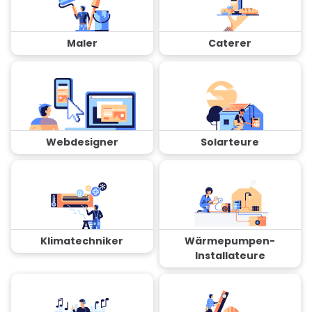
Maler
Caterer
Webdesigner
Solarteure
Klimatechniker
Wärmepumpen-
Installateure