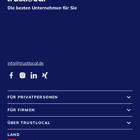
Die besten Unternehmen für Sie
info@trustlocal.de
keyboard_arrow_down
FÜR PRIVATPERSONEN
keyboard_arrow_down
FÜR FIRMEN
keyboard_arrow_down
ÜBER TRUSTLOCAL
LAND