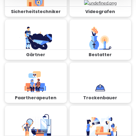
Sicherheitstechniker
Videografen
Gärtner
Bestatter
Paartherapeuten
Trockenbauer