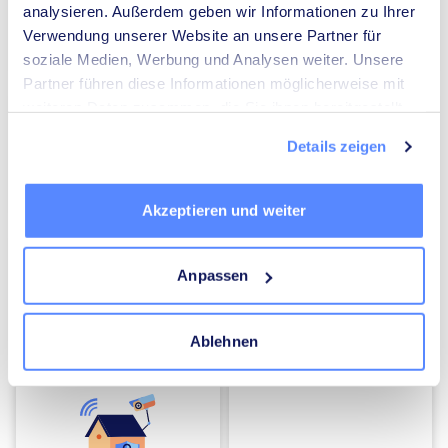
analysieren. Außerdem geben wir Informationen zu Ihrer
Verwendung unserer Website an unsere Partner für
Umzugsunternehmen
Heizungsbauer
soziale Medien, Werbung und Analysen weiter. Unsere
Partner führen diese Informationen möglicherweise mit
weiteren Daten zusammen, die Sie ihnen bereitgestellt
haben oder die sie im Rahmen Ihrer Nutzung der Dienste
Details zeigen
gesammelt haben.
Elektriker
Mediatoren
Akzeptieren und weiter
Anpassen
Ablehnen
Energieberater
Kammerjäger