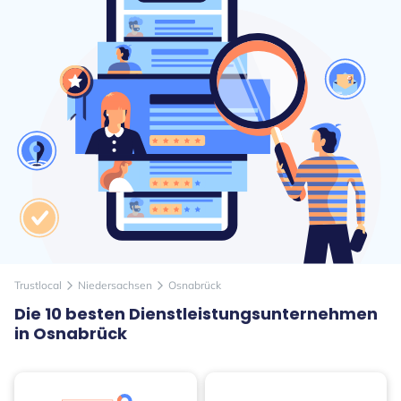
Trustlocal
Niedersachsen
Osnabrück
arrow_forward_ios
arrow_forward_ios
Die 10 besten Dienstleistungsunternehmen
in Osnabrück