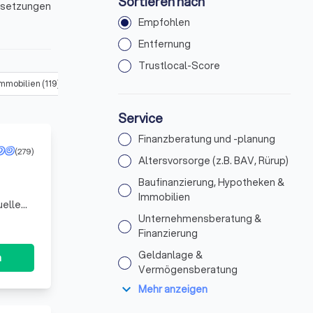
Sortieren nach
ussetzungen
Empfohlen
n Peine
Entfernung
Trustlocal-Score
Immobilien
(
119
)
Unternehmensberatung & Finanzierung
(
118
)
Ge
Service
Finanzberatung und -planung
(279)
Altersvorsorge (z.B. BAV, Rürup)
Baufinanzierung, Hypotheken &
Immobilien
uelle
. Wir
Unternehmensberatung &
Finanzierung
Geldanlage &
n
Vermögensberatung
expand_more
Mehr anzeigen