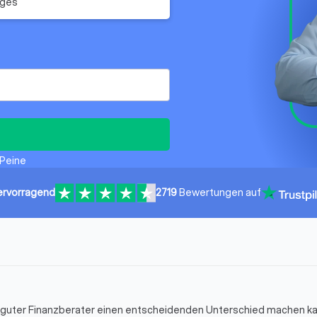
iges
 Peine
ervorragend
2719
Bewertungen auf
in guter Finanzberater einen entscheidenden Unterschied machen k