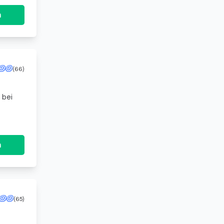
n
(66)
 bei
n
(65)