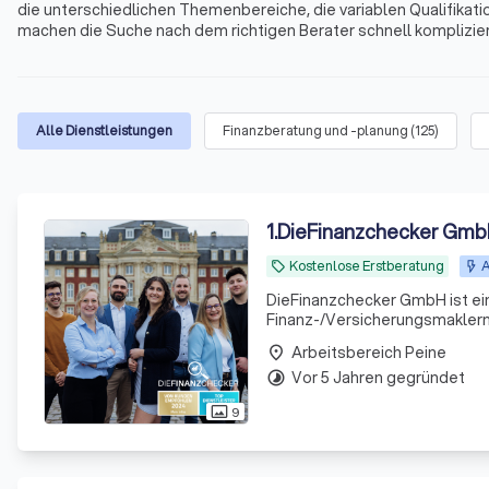
die unterschiedlichen Themenbereiche, die variablen Qualifikati
machen die Suche nach dem richtigen Berater schnell kompliziert
Immobilienfinanzierungen, Geldanlagen, Altersvorsorge und viele
und Umgebung.
Alle Dienstleistungen
Finanzberatung und -planung
(
125
)
1
.
DieFinanzchecker Gm
Kostenlose Erstberatung
A
local_offer
DieFinanzchecker GmbH ist ei
Finanz-/Versicherungsmaklern 
und zielorientierte Produkte a
Arbeitsbereich Peine
place
sind uns
Vor 5 Jahren gegründet
timelapse
9
photo_size_select_actual