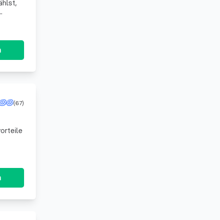
hlst,
n
(67)
orteile
n