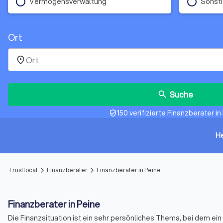
Vermögensverwaltung
Sonst
Ort
place
Suche
search
150 verifizierte Finanzberater in
verified_user
H
Trustlocal
Finanzberater
Finanzberater in Peine
arrow_forward_ios
arrow_forward_ios
Finanzberater in Peine
Die Finanzsituation ist ein sehr persönliches Thema, bei dem e