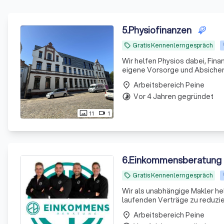
5
.
Physiofinanzen
Gratis Kennenlerngespräch
local_offer
Wir helfen Physios dabei, Fina
eigene Vorsorge und Absicheru
Arbeitsbereich Peine
place
Vor 4 Jahren gegründet
timelapse
11
1
photo_size_select_actual
videocam
6
.
Einkommensberatung
Gratis Kennenlerngespräch
local_offer
Wir als unabhängige Makler he
laufenden Verträge zu reduzie
Arbeitsbereich Peine
place