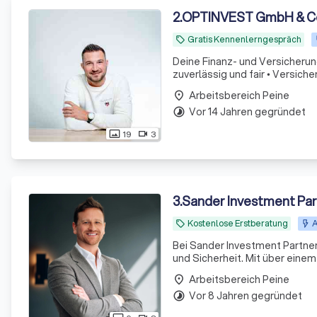
2
.
OPTINVEST GmbH & C
Gratis Kennenlerngespräch
local_offer
Deine Finanz- und Versicherun
Arbeitsbereich Peine
place
Vor 14 Jahren gegründet
timelapse
19
3
photo_size_select_actual
videocam
3
.
Sander Investment Pa
Kostenlose Erstberatung
A
local_offer
Bei Sander Investment Partners
und Sicherheit. Mit über ein
aus Experten bieten wir maßge
Arbeitsbereich Peine
place
Vor 8 Jahren gegründet
timelapse