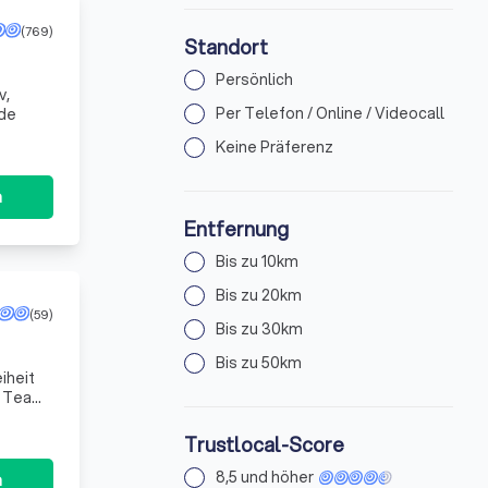
(769)
Standort
Persönlich
v,
Per Telefon / Online / Videocall
eamte.de
Keine Präferenz
n
Entfernung
Bis zu 10km
Bis zu 20km
(59)
Bis zu 30km
Bis zu 50km
iheit
n Team
edü
Trustlocal-Score
8,5 und höher
n