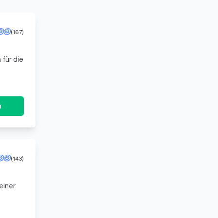
(167)
 für die
n
(143)
einer