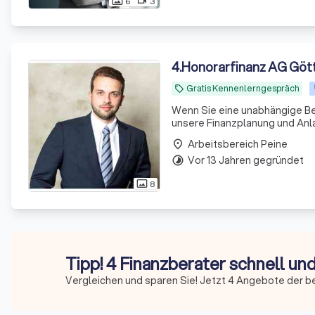
6
3
photo_size_select_actual
videocam
4
.
Honorarfinanz AG Göt
Gratis Kennenlerngespräch
local_offer
Wenn Sie eine unabhängige Be
unsere Finanzplanung und Anl
Arbeitsbereich Peine
place
Vor 13 Jahren gegründet
timelapse
8
photo_size_select_actual
Tipp! 4 Finanzberater schnell un
Vergleichen und sparen Sie! Jetzt 4 Angebote der b