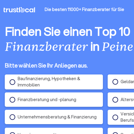
Die besten 11000+ Finanzberater
für Sie
Finden Sie einen Top 10
in
Finanzberater
Peine
Bitte wählen Sie Ihr Anliegen aus.
Baufinanzierung, Hypotheken &
Gelda
Immobilien
Finanzberatung und -planung
Alters
Versic
Unternehmensberatung & Finanzierung
Berufs