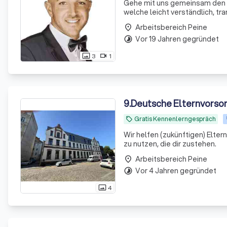
Gehe mit uns gemeinsam den W
welche leicht verständlich, transp
versteckte Kosten & endlich m
Arbeitsbereich Peine
place
Vor 19 Jahren gegründet
timelapse
3
1
photo_size_select_actual
videocam
9
.
Deutsche Elternvorso
Gratis Kennenlerngespräch
local_offer
Wir helfen (zukünftigen) Elte
zu nutzen, die dir zustehen.
Arbeitsbereich Peine
place
Vor 4 Jahren gegründet
timelapse
4
photo_size_select_actual