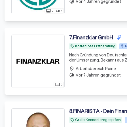
Vor 4 Jahren gegründet
timelapse
7
1
photo_size_select_actual
videocam
7
.
Finanzklar GmbH
Kostenlose Erstberatung
R
local_offer
Nach Gründung von Deutschland
der Umsetzung. Bekannt aus Z
Arbeitsbereich Peine
place
Vor 7 Jahren gegründet
timelapse
2
photo_size_select_actual
8
.
FINARISTA - Dein Fina
Gratis Kennenlerngespräch
local_offer