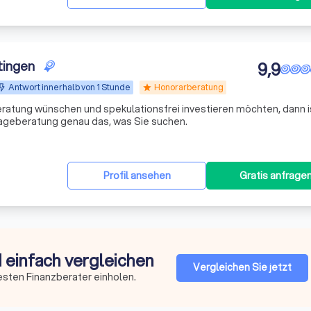
tingen
9,9
Antwort innerhalb von 1 Stunde
Honorarberatung
star
ratung wünschen und spekulationsfrei investieren möchten, dann i
ageberatung genau das, was Sie suchen.
Profil ansehen
Gratis anfrage
d einfach vergleichen
Vergleichen Sie jetzt
esten Finanzberater einholen.