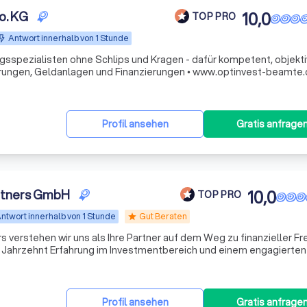
o. KG
10,0
TOP PRO
Antwort innerhalb von 1 Stunde
gsspezialisten ohne Schlips und Kragen - dafür kompetent, objekti
zuverlässig und fair • Versicherungen, Geldanlagen und Finanzierungen • www.optinvest-b
Profil ansehen
Gratis anfrage
rtners GmbH
10,0
TOP PRO
ntwort innerhalb von 1 Stunde
Gut Beraten
star
 verstehen wir uns als Ihre Partner auf dem Weg zu finanzieller Fre
em Jahrzehnt Erfahrung im Investmentbereich und einem engagierte
schneiderte Anlagestrategien, die perfekt auf Ihre individuellen B
Profil ansehen
Gratis anfrage