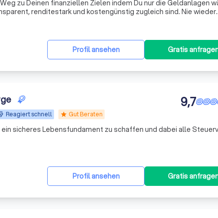
eg zu Deinen finanziellen Zielen indem Du nur die Geldanlagen wä
arent, renditestark und kostengünstig zugleich sind. Nie wieder
ehr Gewinn durch prognosefreies Investieren.
Profil ansehen
Gratis anfrage
rge
9,7
Reagiert schnell
Gut Beraten
star
rn ein sicheres Lebensfundament zu schaffen und dabei alle Steuerv
Profil ansehen
Gratis anfrage