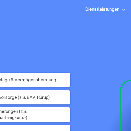
Dienstleistungen
nlage & Vermögensberatung
vorsorge (z.B. BAV, Rürup)
herungen (z.B.
unfähigkeits-)