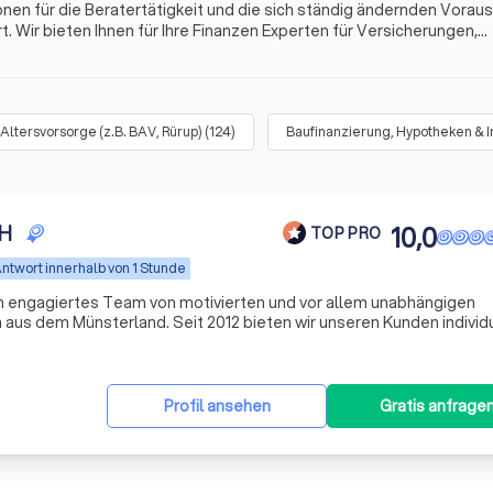
onen für die Beratertätigkeit und die sich ständig ändernden Vora
. Wir bieten Ihnen für Ihre Finanzen Experten für Versicherungen,
s mehr. Finden Sie jetzt mit Trustlocal den besten Finanzberater i
Altersvorsorge (z.B. BAV, Rürup)
(
124
)
Baufinanzierung, Hypotheken & 
bH
10,0
TOP PRO
ntwort innerhalb von 1 Stunde
n engagiertes Team von motivierten und vor allem unabhängigen
aus dem Münsterland. Seit 2012 bieten wir unseren Kunden individ
n, wobei wir den Fokus auf Transparenz und Verständlichkeit setzen
Profil ansehen
Gratis anfrage