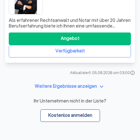
Als erfahrener Rechtsanwalt und Notar mit über 20 Jahren
Berufserfahrung biete ich Ihnen eine umfassende
rechtliche Beratung in meinen Fachgebieten Arbeitsrecht,
Erbrecht und Bau- und Architektenrecht. Mein Beruf ist für
Angebot
mich eine Berufung und ich lege großen Wert auf einen
fairen und wertschätzende
Verfügbarkeit
Aktualisiert: 05.08.2026 um 03:00
info
keyboard_arrow_down
Weitere Ergebnisse anzeigen
Ihr Unternehmen nicht in der Liste?
Kostenlos anmelden