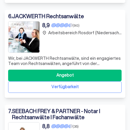
6
.
JACKWERTH Rechtsanwälte
8,9
(90)
Arbeitsbereich Rosdorf (Niedersachsen)
place
Wir, bei JACKWERTH Rechtsanwälte, sind ein engagiertes
Team von Rechtsanwälten, angeführt von der
Fachanwältin für Bank- und Kapitalmarktrecht, Angelika
Jackwerth. Unsere Expertise liegt in der umfassenden
Angebot
Beratung und Vertretung in allen Fragen des Bank- und
Kapitalmarktrechts. Mit unserer langjähr
Verfügbarkeit
7
.
SEEBACH FREY & PARTNER - Notar I
Rechtsanwälte I Fachanwälte
8,8
(35)