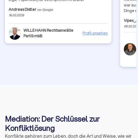
war auc
Andreas Distler
vor Google
Dinge s
16.03.2026
Vipex_A
06.02.20
WILLE HAHN Rechtsanwälte
Profil ansehen
PartG mbB
Mediation: Der Schlüssel zur
Konfliktlösung
Konflikte gehören zum Leben, doch die Art und Weise, wie wir