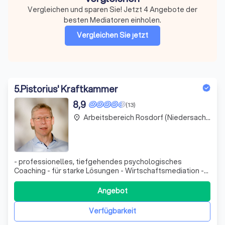
Vergleichen und sparen Sie! Jetzt 4 Angebote der
besten Mediatoren einholen.
Vergleichen Sie jetzt
5
.
Pistorius' Kraftkammer
8,9
(13)
Arbeitsbereich Rosdorf (Niedersachsen)
place
- professionelles, tiefgehendes psychologisches
Coaching - für starke Lösungen - Wirtschaftsmediation -
für schnelle, nachhaltige Konfliktlösungen; Spezialität:
Unternehmensübergabe - Entwicklung von
Angebot
Führungskräften - als Begleitung und/oder über
Trainingsformate
Verfügbarkeit