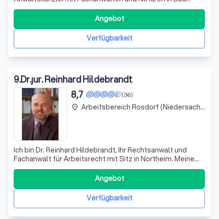
Lauterberg im Harz. Unser Team besteht aus erfahrenen
Rechtsanwälten und Notaren, die sich auf verschiedene
Angebot
Rechtsgebiete spezialisiert haben, darunter Erbrecht,
Familienrecht, Sozialrecht, Medizinrecht
Verfügbarkeit
9
.
Dr.jur. Reinhard Hildebrandt
8,7
(36)
Arbeitsbereich Rosdorf (Niedersachsen)
place
Ich bin Dr. Reinhard Hildebrandt, Ihr Rechtsanwalt und
Fachanwalt für Arbeitsrecht mit Sitz in Northeim. Meine
Spezialisierung liegt im Arbeitsrecht, insbesondere im
Kündigungsschutz. Auf meiner Website biete ich einen
Angebot
umfassenden Kündigungsschutz-Ratgeber mit
detaillierten Informationen zum Thema K
Verfügbarkeit