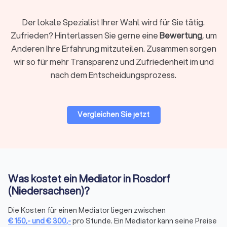
Sicherheit, dass ihre Einigung verbindlich ist.
Der lokale Spezialist Ihrer Wahl wird für Sie tätig.
Zufrieden? Hinterlassen Sie gerne eine
Bewertung
, um
Vorteile der Mediation
Anderen Ihre Erfahrung mitzuteilen. Zusammen sorgen
Mediation bietet im Vergleich zu herkömmlichen
wir so für mehr Transparenz und Zufriedenheit im und
Konfliktlösungsmethoden wie Gerichtsverfahren eine
Vielzahl von Vorteilen:
nach dem Entscheidungsprozess.
Freiwilligkeit:
Die Teilnahme an einer Mediation ist
freiwillig, und die Parteien behalten die Kontrolle über
den gesamten Prozess und das Ergebnis. Es wird keine
Entscheidung über die Köpfe der Beteiligten hinweg
Vergleichen Sie jetzt
getroffen.
Vertraulichkeit:
Alle während der Mediation
ausgetauschte Gespräche und Informationen sind
vertraulich. Dies schafft eine sichere Umgebung, in der
die Parteien offen über ihre Anliegen sprechen können,
ohne befürchten zu müssen, dass die Informationen
Was kostet ein Mediator in Rosdorf
später gegen sie verwendet werden.
(Niedersachsen)?
Kosteneffizienz:
Mediation ist in der Regel
kostengünstiger als ein Gerichtsverfahren, da der
Die Kosten für einen Mediator liegen zwischen
Prozess schneller abläuft und weniger formell ist. Es
€
150
,-
und
€
300
,-
pro Stunde. Ein Mediator kann seine Preise
fallen keine hohen Anwalts- oder Gerichtskosten an, und