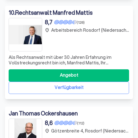
10
.
Rechtsanwalt Manfred Mattis
8,7
(128)
Arbeitsbereich Rosdorf (Niedersachsen)
place
Als Rechtsanwalt mit über 30 Jahren Erfahrung im
Vollstreckungsrecht bin ich, Manfred Mattis, Ihr
kompetenter Partner, wenn es um die Durchsetzung Ihrer
überfälligen Forderungen geht. Meine Kanzlei hat sich auf
Angebot
die Unterstützung von Versicherungsnehmern
spezialisiert und bietet Ihnen eine engagierte
Verfügbarkeit
Jan Thomas Ockershausen
8,6
(112)
Götzenbreite 4, Rosdorf (Niedersachsen)
place