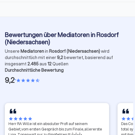
Bewertungen über Mediatoren in Rosdorf
(Niedersachsen)
Unsere
Mediatoren
in
Rosdorf (Niedersachsen)
wird
durchschnittlich mit einer
9,2
bewertet, basierend auf
insgesamt
2.485
aus
12
Quellen
Durchschnittliche Bewertung
9,2
•
star
star
star
star
star_half
star
star
star
star
star
star
star
sta
Herr RA Wille ist ein absoluter Profi auf seinem
Das Coac
Gebiet,vom ersten Gespräch bis zum Finale,allererste
total s
Liga. Topanwalt,nur zu Empfehlen !!! 👍👍👍
mit ihm.