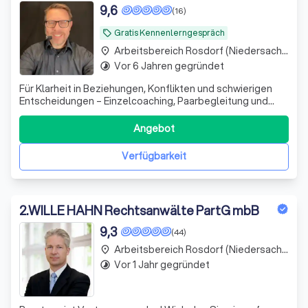
Entscheidungen – Einzelcoaching,
9,6
(16)
Paarbegleitung & Konfliktklärung online
Gratis Kennenlerngespräch
local_offer
Arbeitsbereich Rosdorf (Niedersachsen)
place
Vor 6 Jahren gegründet
timelapse
Für Klarheit in Beziehungen, Konflikten und schwierigen
Entscheidungen – Einzelcoaching, Paarbegleitung und
Konfliktklärung für Menschen in belastenden
Lebenssituationen.
Angebot
Verfügbarkeit
2
.
WILLE HAHN Rechtsanwälte PartG mbB
9,3
(44)
Arbeitsbereich Rosdorf (Niedersachsen)
place
Vor 1 Jahr gegründet
timelapse