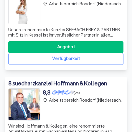
Arbeitsbereich Rosdorf (Niedersachsen)
place
Unsere renommierte Kanzlei SEEBACH FREY & PARTNER
mit Sitz in Kassel ist Ihr verlässlicher Partner in allen
rechtlichen und notariellen Belangen. Unser erfahrenes
Team aus Rechtsanwälten und Notaren steht Ihnen mit
Angebot
Rat und Tat zur Seite. Wir sind spezialisiert auf die
Beurkundung und Beglaubigung vo
Verfügbarkeit
8
.
suedharzkanzlei Hoffmann & Kollegen
8,8
(24)
Arbeitsbereich Rosdorf (Niedersachsen)
place
Wir sind Hoffmann & Kollegen, eine renommierte
Anwaltskanzlei mit Fachanwälten und Notaren in Bad