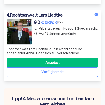
4
.
Rechtsanwalt Lars Liedtke
9,0
(32)
Arbeitsbereich Rosdorf (Niedersachsen)
place
Vor 18 Jahren gegründet
timelapse
Rechtsanwalt Lars Liedtke ist ein erfahrener und
engagierter Anwalt, der sich auf verschiedene
Rechtsgebiete spezialisiert hat. Mit Sitz in Göttingen,
bietet er eine umfassende Palette von
Angebot
Rechtsdienstleistungen an und ist stets bemüht, die
besten Ergebnisse für seine Mandanten zu erzielen. Herr L
Verfügbarkeit
Tipp! 4 Mediatoren schnell und einfach
vergleichen