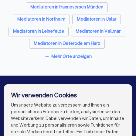
Mediatoren in Hannoversch Münden
Mediatoren in Northeim
Mediatoren in Uslar
Mediatoren in Leinefelde
Mediatoren in Vellmar
Mediatoren in Osterode am Harz
Mediatoren in Einbeck
Mehr Orte anzeigen
add
Mediatoren in Hessisch Lichtenau
Mediatoren in Kassel
Mediatoren in Berlin
Mediatoren in Hamburg
Mediatoren in München
Wir verwenden Cookies
Mediatoren in Köln
Mediatoren in Frankfurt am Main
Um unsere Website zu verbessern und Ihnen ein
Die besten Mediatoren für Sie
persönlicheres Erlebnis zu bieten, analysieren wir den
Mediatoren in Stuttgart
Mediatoren in Düsseldorf
Websiteverkehr. Dabei verwenden wir Daten, um Inhalte
info@trustlocal.de
und Werbung zu personalisieren sowie Funktionen für
Mediatoren in Dortmund
Mediatoren in Essen
soziale Medien bereitzustellen. Ein Teil dieser Daten