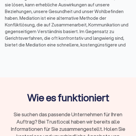
sie lösen, kann erhebliche Auswirkungen auf unsere
Beziehungen, unsere Gesundheit und unser Wohlbefinden
haben. Mediation ist eine alternative Methode der
Konfliktlösung, die auf Zusammenarbeit, Kommunikation und
gegenseitigem Verständnis basiert. Im Gegensatz zu
Gerichtsverfahren, die oft konfrontativ und langwierig sind,
bietet die Mediation eine schnellere, kostengünstigere und
weniger stressige Möglichkeit, Streitigkeiten beizulegen. Bei
Trustlocal haben Sie die Möglichkeit, bis zu vier Angebote von
qualifizierten Mediatoren in Ihrer Nähe einzuholen und so den
passenden Fachmann für Ihren spezifischen Konflikt zu
finden.
Wie es funktioniert
Was ist Mediation?
Mediation ist ein freiwilliger und vertraulicher Prozess, bei
dem ein neutraler Dritter, der Mediator, den Parteien hilft, eine
Sie suchen das passende Unternehmen für Ihren
einvernehmliche Lösung für ihren Streit zu finden. Der
Auftrag? Bei Trustlocal haben wir bereits alle
Mediator hat keine Entscheidungsbefugnis, sondern
Informationen für Sie zusammengestellt. Holen Sie
unterstützt die Beteiligten dabei, ihre Interessen und