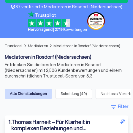
87 verifizierte Mediatoren in Rosdorf (Niedersachsen)
verified_user
Hervorragend
|
2719
Bewertungen
Trustlocal
Mediatoren
Mediatoren in Rosdorf (Niedersachsen)
arrow_forward_ios
arrow_forward_ios
Mediatoren in Rosdorf (Niedersachsen)
Entdecken Sie die besten Mediatoren in Rosdorf
(Niedersachsen) mit 2,506 Kundenbewertungen und einem
durchschnittlichen Trustlocal-Score von 8.3.
Alle Dienstleistungen
Scheidung
(
49
)
Nachlass / Vererb
filter_list
Filter
1
.
Thomas Harneit – Für Klarheit in
komplexen Beziehungen und