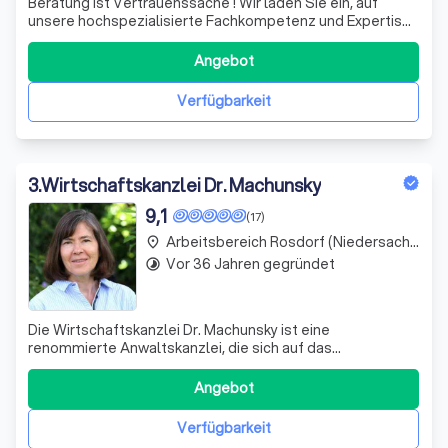
Beratung ist Vertrauenssache ! Wir laden Sie ein, auf
unsere hochspezialisierte Fachkompetenz und Expertise
in unseren ausgewählten Schwerpunktrechtsgebieten zu
vertrauen. Wir wissen was wir tun !
Angebot
Verfügbarkeit
3
.
Wirtschaftskanzlei Dr. Machunsky
9,1
(17)
Arbeitsbereich Rosdorf (Niedersachsen)
place
Vor 36 Jahren gegründet
timelapse
Die Wirtschaftskanzlei Dr. Machunsky ist eine
renommierte Anwaltskanzlei, die sich auf das
Kapitalanlagerecht spezialisiert hat. Mit jahrzehntelanger
Erfahrung und umfassendem Fachwissen bieten wir
Angebot
unseren Mandanten eine fundierte Beratung und
Vertretung in allen Fragen des Kapitalanlagerechts. Unse
Verfügbarkeit