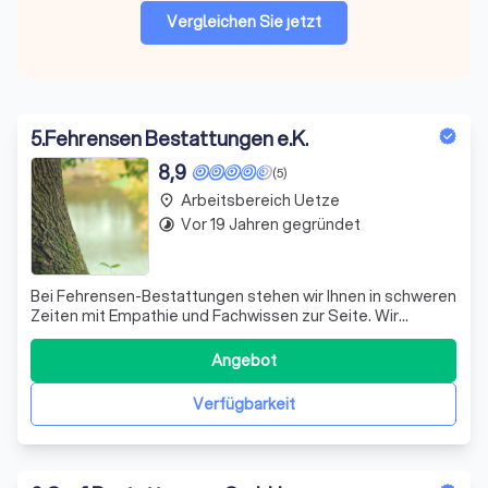
Vergleichen Sie jetzt
5
.
Fehrensen Bestattungen e.K.
8,9
(5)
Arbeitsbereich Uetze
place
Vor 19 Jahren gegründet
timelapse
Bei Fehrensen-Bestattungen stehen wir Ihnen in schweren
Zeiten mit Empathie und Fachwissen zur Seite. Wir
verstehen, dass der Verlust eines geliebten Menschen
eine der herausforderndsten Erfahrungen im Leben ist.
Angebot
Daher bieten wir Ihnen umfassende Unterstützung, um
den Abschied so würdevoll und einfü
Verfügbarkeit