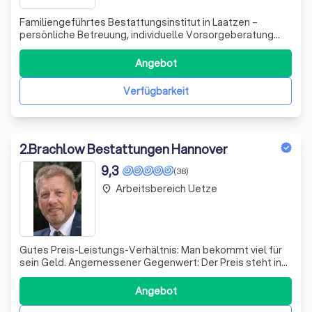
Familiengeführtes Bestattungsinstitut in Laatzen –
persönliche Betreuung, individuelle Vorsorgeberatung
und Unterstützung beim digitalen Nachlass.
Angebot
Verfügbarkeit
2
.
Brachlow Bestattungen Hannover
9,3
(38)
Arbeitsbereich Uetze
place
Gutes Preis-Leistungs-Verhältnis: Man bekommt viel für
sein Geld. Angemessener Gegenwert: Der Preis steht in
einem fairen Verhältnis zur Qualität.
Angebot