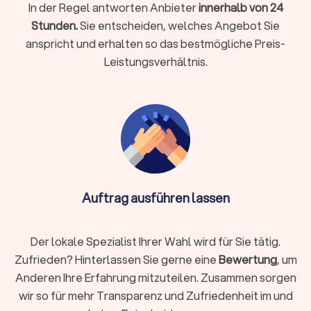
Vorbereitung
auf Aufbahrung oder Trauerfeier
✓
In der Regel antworten Anbieter
innerhalb von 24
Organisation
von Termin, Ort und Ablauf der
✓
Stunden.
Sie entscheiden, welches Angebot Sie
Beisetzung
anspricht und erhalten so das bestmögliche Preis-
Unterstützung
bei Formalitäten (Sterbeurkunde,
✓
Behördenabmeldung, Friedhofsverwaltung)
Leistungsverhältnis.
Auswahl
und
Bereitstellung
von Sarg, Urne,
✓
Blumenschmuck, Musik und Trauerdruck
Begleitung der Angehörigen
und
Beratung
zu
✓
individuellen Gestaltungswünschen
Viele Anbieter in Uetze organisieren sowohl
Erdbestattungen
als auch
Feuerbestattungen
und bieten zunehmend
moderne
Bestattungsformen
, etwa Natur- oder Seebestattungen, an.
Auftrag ausführen lassen
Auch individuelle Wünsche wie die musikalische Gestaltung
oder die Auswahl des Trauerortes können meist
berücksichtigt werden.
Der lokale Spezialist Ihrer Wahl wird für Sie tätig.
Ein häufiger Punkt, der in diesem Zusammenhang aufkommt,
Zufrieden? Hinterlassen Sie gerne eine
Bewertung
, um
ist der Unterschied zwischen Bestatter und Trauerredner.
Anderen Ihre Erfahrung mitzuteilen. Zusammen sorgen
Während der Bestatter die organisatorischen und praktischen
wir so für mehr Transparenz und Zufriedenheit im und
Abläufe übernimmt, sorgt der Trauerredner für die