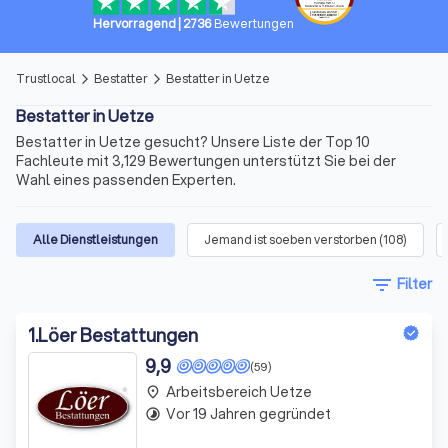
Hervorragend
|
2736
Bewertungen
Trustlocal
Bestatter
Bestatter in Uetze
arrow_forward_ios
arrow_forward_ios
Bestatter in Uetze
Bestatter in Uetze gesucht? Unsere Liste der Top 10
Fachleute mit 3,129 Bewertungen unterstützt Sie bei der
Wahl eines passenden Experten.
Alle Dienstleistungen
Jemand ist soeben verstorben
(
108
)
filter_list
Filter
1
.
Löer Bestattungen
9,9
(59)
Arbeitsbereich Uetze
place
Vor 19 Jahren gegründet
timelapse