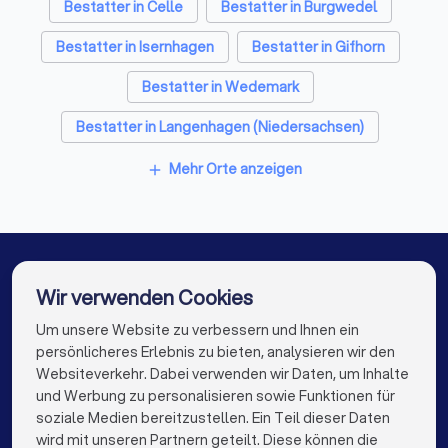
Bestatter in Celle
Bestatter in Burgwedel
Bestatter in Isernhagen
Bestatter in Gifhorn
Bestatter in Wedemark
Bestatter in Langenhagen (Niedersachsen)
Bestatter in Hannover
Bestatter in Laatzen
Mehr Orte anzeigen
add
Bestatter in Berlin
Bestatter in Hamburg
Bestatter in München
Bestatter in Köln
Bestatter in Frankfurt am Main
Wir verwenden Cookies
Bestatter in Stuttgart
Bestatter in Düsseldorf
Um unsere Website zu verbessern und Ihnen ein
Die besten Bestatter für Sie
persönlicheres Erlebnis zu bieten, analysieren wir den
Bestatter in Dortmund
Bestatter in Essen
Websiteverkehr. Dabei verwenden wir Daten, um Inhalte
info@trustlocal.de
und Werbung zu personalisieren sowie Funktionen für
Bestatter in Bremen
Bestatter in Nürnberg
soziale Medien bereitzustellen. Ein Teil dieser Daten
wird mit unseren Partnern geteilt. Diese können die
Bestatter in Dresden
Bestatter in Leipzig