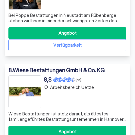
Bei Poppe Bestattungen in Neustadt am Rübenberge
stehen wir Ihnen in einer der schwierigsten Zeiten des
Lebens zur Seite. Wir verstehen, dass der Verlust eines
geliebten Menschen eine tiefgreifende emotionale
Angebot
Herausforderung darstellt. Daher setzen wir alles daran,
den Abschied so persönlich und wür
Verfügbarkeit
8
.
Wiese Bestattungen GmbH & Co. KG
8,8
(55)
Arbeitsbereich Uetze
place
Wiese Bestattungen ist stolz darauf, als ältestes
familiengeführtes Bestattungsunternehmen in Hannover
zu agieren. Wir verstehen uns als einfühlsame
Dienstleister, die sowohl den Verstorbenen als auch den
Angebot