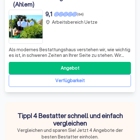
(Ahlem)
9,1
(84)
Arbeitsbereich Uetze
place
Als modernes Bestattungshaus verstehen wir, wie wichtig
es ist, in schweren Zeiten an Ihrer Seite zu stehen. Wir
legen großen Wert darauf, dass Sie und Ihre Angehörigen
im Trauerfall bestmöglich betreut werden. Bei uns haben
Angebot
Sie einen festen Ansprechpartner, der Ihnen mit Empathie
und Verständnis zu
Verfügbarkeit
Tipp! 4 Bestatter schnell und einfach
vergleichen
Vergleichen und sparen Sie! Jetzt 4 Angebote der
besten Bestatter einholen.