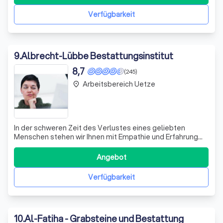
Hinterbliebenen mit höchster fachlicher Kompetenz und
Respekt begegnen. In einer Zeit, in der T
Verfügbarkeit
9
.
Albrecht-Lübbe Bestattungsinstitut
8,7
(245)
Arbeitsbereich Uetze
place
In der schweren Zeit des Verlustes eines geliebten
Menschen stehen wir Ihnen mit Empathie und Erfahrung
zur Seite. Wir verstehen, wie wichtig es ist, in dieser
emotionalen Phase einen vertrauensvollen Partner an
Angebot
seiner Seite zu haben. Unser Bestattungsinstitut bietet
Ihnen umfassende Unterstützung b
Verfügbarkeit
10
.
Al-Fatiha - Grabsteine und Bestattung