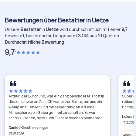
Bewertungen über Bestatter in Uetze
Unsere
Bestatter
in
Uetze
wird durchschnittlich mit einer
9,7
bewertet, basierend auf insgesamt
3.144
aus
10
Quellen
Durchschnittliche Bewertung
9,7
•
star
star
star
star
star
star
star
star
star
star
star
star
sta
Arthur, der Bürohund, war ein ganz besonderer Trost in
Super or
dieser schweren Zeit. Oft war er zur Stelle, um uns ein
reibung
wenig abzulenken und mit seiner ruhigen Art eine
richtig
Atmosphäre von Geborgenheit zu schaffen. Es war
Lukas L
schön zu sehen, dass auch Tiere in solchen Momenten
11.12.202
so viel Trost spenden können. Ein herzlicher Dank an das
Daniel Kirsch
vor Google
Team für diese kleine, aber wichtige Geste.
08.01.2026