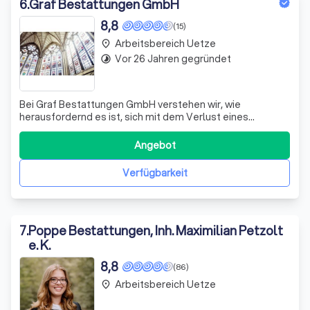
6
.
Graf Bestattungen GmbH
8,8
(15)
Arbeitsbereich Uetze
place
Vor 26 Jahren gegründet
timelapse
Bei Graf Bestattungen GmbH verstehen wir, wie
herausfordernd es ist, sich mit dem Verlust eines
geliebten Menschen auseinanderzusetzen. Als
Familienunternehmen liegt uns Ihr Wohl am Herzen. Wir
Angebot
engagieren uns dafür, Ihnen in diesen schweren Zeiten zur
Seite zu stehen und Ihnen die Planung so angeneh
Verfügbarkeit
7
.
Poppe Bestattungen, Inh. Maximilian Petzolt
e. K.
8,8
(86)
Arbeitsbereich Uetze
place