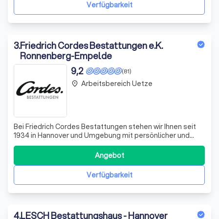
Verfügbarkeit
3
.
Friedrich Cordes Bestattungen e.K.
Ronnenberg-Empelde
9,2
(81)
Arbeitsbereich Uetze
place
Bei Friedrich Cordes Bestattungen stehen wir Ihnen seit
1934 in Hannover und Umgebung mit persönlicher und
engagierter Unterstützung in Trauerfällen zur Seite. Wir
verstehen, dass der Verlust eines geliebten Menschen
Angebot
eine der tiefgreifendsten Erfahrungen im Leben ist. Daher
setzen wir alles daran, d
Verfügbarkeit
4
.
LESCH Bestattungshaus - Hannover