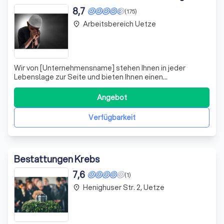
8,7
(175)
Arbeitsbereich Uetze
place
Wir von [Unternehmensname] stehen Ihnen in jeder
Lebenslage zur Seite und bieten Ihnen einen
einfühlsamen und respektvollen Service, der Ihre
Erwartungen übertrifft. Von der ersten Minute an bis zur
Angebot
letzten Stunde sind wir für Sie da, um alle Ihre Fragen zu
beantworten und Ihnen in schwierigen Zeite
Verfügbarkeit
Bestattungen Krebs
7,6
(1)
Henighuser Str. 2, Uetze
place