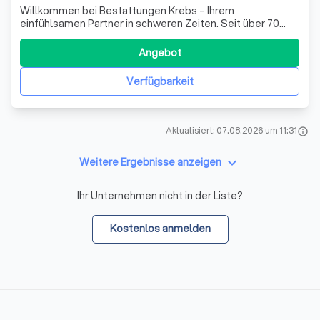
Willkommen bei Bestattungen Krebs – Ihrem
einfühlsamen Partner in schweren Zeiten. Seit über 70
Jahren begleiten wir als traditionsreicher Familienbetrieb
Menschen auf ihrem letzten Weg. Wir verstehen, wie
Angebot
herausfordernd der Verlust eines geliebten Menschen
sein kann, und setzen alles daran, Ihnen i
Verfügbarkeit
Aktualisiert: 07.08.2026 um 11:31
info
keyboard_arrow_down
Weitere Ergebnisse anzeigen
Ihr Unternehmen nicht in der Liste?
Kostenlos anmelden