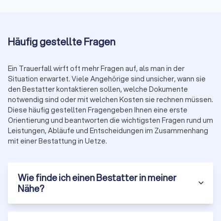
Kosten für Bestatter in Uetze
Häufig gestellte Fragen
Die Kosten einer Bestattung hängen stark von der Art der
Bestattung und dem gewünschten Leistungsumfang ab.
Grundsätzlich gilt:
Ein Trauerfall wirft oft mehr Fragen auf, als man in der
Situation erwartet. Viele Angehörige sind unsicher, wann sie
ab ca.
den Bestatter kontaktieren sollen, welche Dokumente
Einfache Urnenbestattung
3.000 €
notwendig sind oder mit welchen Kosten sie rechnen müssen.
Diese häufig gestellten Fragengeben Ihnen eine erste
Orientierung und beantworten die wichtigsten Fragen rund um
Klassische Erdbestattung mit
ab ca.
Leistungen, Abläufe und Entscheidungen im Zusammenhang
Trauerfeier
5.000 €
mit einer Bestattung in Uetze.
ab ca.
Natur- oder Seebestattung
4.000 €
Wie finde ich einen Bestatter in meiner
Nähe?
Zu den typischen Bestandteilen gehören:
Sarg oder Urne
Überführung und Versorgung des Verstorbenen
Friedhofsgebühren
Trauerfeier (Dekoration, Musik, Redner)