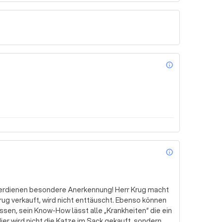
info_outl
info_outl
erdienen besondere Anerkennung! Herr Krug macht
rug verkauft, wird nicht enttäuscht. Ebenso können
assen, sein Know-How lässt alle „Krankheiten“ die ein
r wird nicht die Katze im Sack gekauft, sondern