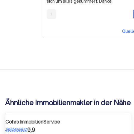
sich um alles gekümmert. Danke!
Verfügung. Herr Krug bleibt uns sehr positiv
Ganz in dem Sinne: Krug ist gut!!
Quell
Ähnliche Immobilienmakler in der Nähe
Cohrs ImmobilienService
9,9