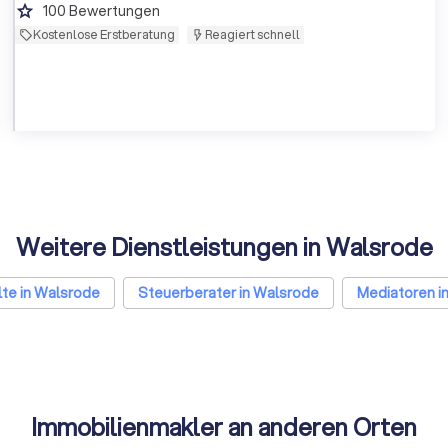
grade
100
Bewertungen
Kostenlose Erstberatung
Reagiert schnell
Weitere Dienstleistungen in Walsrode
te in Walsrode
Steuerberater in Walsrode
Mediatoren i
Immobilienmakler an anderen Orten