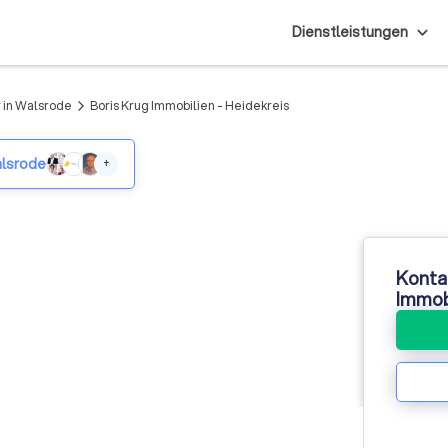
Dienstleistungen
 in Walsrode
Boris Krug Immobilien - Heidekreis
arrow_forward_ios
alsrode
+
Kontak
Immobi