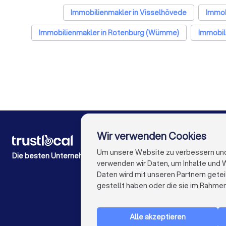
Immobilienmakler in Visselhövede
Immob
Immobilienmakler in Rotenburg (Wümme)
Immobil
Immobilienmakler in Scheeßel
Immobilienmakler in M
Immobilienmakler in Köln
Immobilienmakler in Fran
Immobilienmakler in Essen
Immobilienmakler
Immobilienmakler in Leipzig
Immobilienmakler 
Wir verwenden Cookies
FÜR PRIVATPERSONEN
Wie es funktioniert
Um unsere Website zu verbessern und I
Die besten Unternehmen für Sie
Experten-Blogs
verwenden wir Daten, um Inhalte und W
Kostenaufstellungen
Daten wird mit unseren Partnern getei
Beschwerde über Firma
gestellt haben oder die sie im Rahme
Studien & Einblicke
Alle akzeptieren