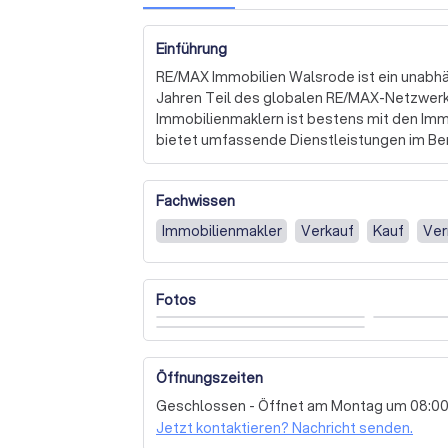
Einführung
RE/MAX Immobilien Walsrode ist ein unabhä
Jahren Teil des globalen RE/MAX-Netzwerks
Immobilienmaklern ist bestens mit den Imm
bietet umfassende Dienstleistungen im Ber
verstehen, dass jeder Immobilienmarkt einzig
Vorstellungen hat. Daher setzen wir unser
Fachwissen
und Interessenten optimal umzusetzen.

Immobilienmakler
Verkauf
Kauf
Ver
Unser Ansatz basiert auf einer fundierten I
effektive Verkaufsstrategie zu entwickeln. W
Immobilie oft von den persönlichen Vorstel
Fotos
den Verkaufspreis fachgerecht einzuschätz
Wir schätzen den direkten Kontakt mit unse
persönlich zu beraten und alle Unklarheiten
Öffnungszeiten
Vorstellungen haben, unser Team steht Ihnen
Geschlossen - Öffnet am Montag um 08:0
Sie kennenzulernen und Sie auf dem Weg zu
Jetzt kontaktieren? Nachricht senden.
uns noch heute, um ein kostenloses Angeb