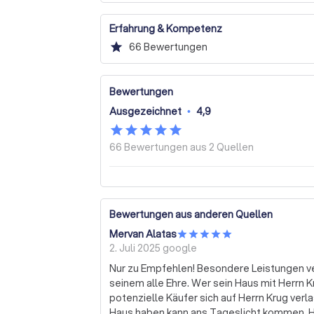
Erfahrung & Kompetenz
star
66
Bewertungen
Bewertungen
Ausgezeichnet
•
4,9
66 Bewertungen aus
2 Quellen
Bewertungen aus anderen Quellen
Mervan Alatas
2. Juli 2025
google
Nur zu Empfehlen! Besondere Leistungen v
seinem alle Ehre. Wer sein Haus mit Herrn K
potenzielle Käufer sich auf Herrn Krug verl
Haus haben kann ans Tageslicht kommen. Hie