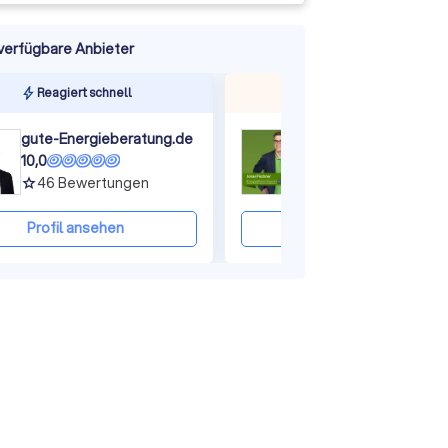
verfügbare Anbieter
ine
Reagiert schnell
Oft gewählt
gute-Energieberatung.de
EE-Experten GmbH
10,0
9,9
46
Bewertungen
78
Bewertungen
grade
grade
Profil ansehen
Profil ansehen