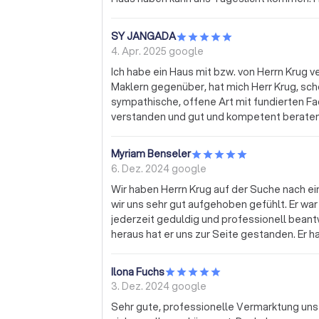
SY JANGADA
4. Apr. 2025
google
Ich habe ein Haus mit bzw. von Herrn Krug v
Maklern gegenüber, hat mich Herr Krug, sch
sympathische, offene Art mit fundierten Fa
verstanden und gut und kompetent beraten. 
hat auf Emails sehr zeitnah geantwortet. B
offenes Ohr, hat sich nicht gescheut Termi
Myriam Benseler
Gutachtertermin wahrzunehmen und auch weit
6. Dez. 2024
google
mich zu erfüllen. Ich kann Herrn Krug wirkli
Wir haben Herrn Krug auf der Suche nach 
wir uns sehr gut aufgehoben gefühlt. Er war
jederzeit geduldig und professionell bea
heraus hat er uns zur Seite gestanden. Er h
zusammengestellten Unterlagen der Immobil
Begehungen wird einem ausreichend Zeit gela
Ilona Fuchs
aufdringlich aber präsent. Letztendlich h
3. Dez. 2024
google
einer Immobilie geführt. Herr Krug hat uns 
Sehr gute, professionelle Vermarktung uns
sehr schöne Hausübergabe organisiert. Auch