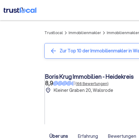
Trustlocal
Immobilienmakler
Immobilienmakler
arrow_forward_ios
arrow_forward_ios
arrow_back
Zur Top 10 der Immobilienmakler in W
Boris Krug Immobilien - Heidekreis
8,9
(
66
Bewertungen
)
place
Kleiner Graben 20, Walsrode
Über uns
Erfahrung
Bewertungen