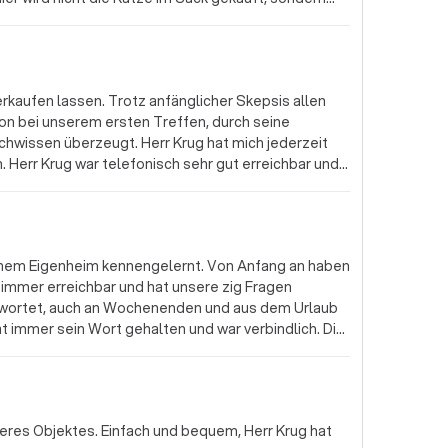
alles läuft sehr transparent und auf Augenhöhe! Immer wieder gerne! :-)
erkaufen lassen. Trotz anfänglicher Skepsis allen
on bei unserem ersten Treffen, durch seine
chwissen überzeugt. Herr Krug hat mich jederzeit
Herr Krug war telefonisch sehr gut erreichbar und
esser geht es nicht. Genauso hatte er immer ein
ne, wie zB. einen Vermessungstermin, oder einen
ere Dinge vor Ort mit vollster Zufriedenheit für
ch nur sehr empfehlen. Also von mir 10 von 5 Sterne
einem Eigenheim kennengelernt. Von Anfang an haben
 immer erreichbar und hat unsere zig Fragen
ntwortet, auch an Wochenenden und aus dem Urlaub
at immer sein Wort gehalten und war verbindlich. Die
ien sind umfangreich und gut sortiert. Bei den
ssen, Herr Krug bleibt im Hintergrund, ist nicht
at das Zusammentreffen zu einem erfolgreichen Kauf
auch hier von A bis Z begleitet und zum Schluss eine
eres Objektes. Einfach und bequem, Herr Krug hat
 nach der Abwicklung steht er noch für Fragen zur