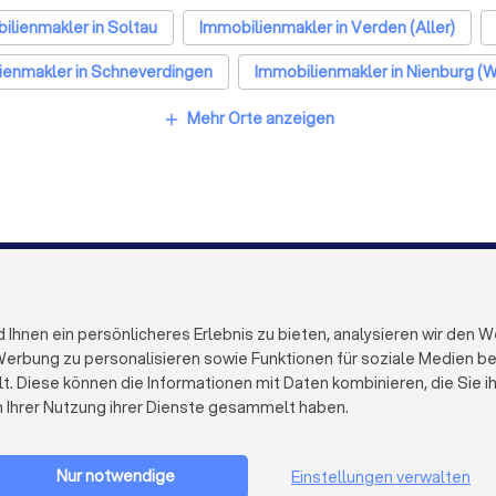
ilienmakler in Soltau
Immobilienmakler in Verden (Aller)
ienmakler in Schneverdingen
Immobilienmakler in Nienburg (W
unster, Niedersachsen
Immobilienmakler in Berlin
Immobi
Mehr Orte anzeigen
add
kfurt am Main
Immobilienmakler in Stuttgart
Immobilienma
 in Bremen
Immobilienmakler in Nürnberg
Immobilienmakl
in Duisburg
Immobilienmakler in Bochum
Immobilienmakl
Immobilienmakler in Bonn
Immobilienmakler in Münster
FÜR FIRMEN
ÜBER TRUST
Firmenprofil löschen
Über Trustloc
hnen ein persönlicheres Erlebnis zu bieten, analysieren wir den W
Trustlocal Top Pro
Arbeiten bei 
erbung zu personalisieren sowie Funktionen für soziale Medien bere
Erfahrungen
Kontakt
lt. Diese können die Informationen mit Daten kombinieren, die Sie 
Impulse
Datenschutz
n Ihrer Nutzung ihrer Dienste gesammelt haben.
Cookies
Firma registrieren
Impressum
AGB
Nur notwendige
Einstellungen verwalten
Sitemap