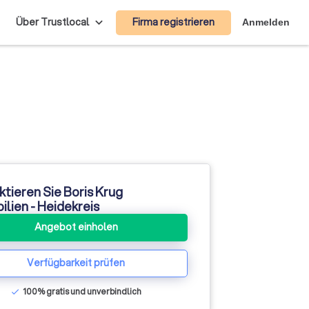
Firma registrieren
Über Trustlocal
Anmelden
tieren Sie Boris Krug
lien - Heidekreis
Angebot einholen
Verfügbarkeit prüfen
100% gratis und unverbindlich
check