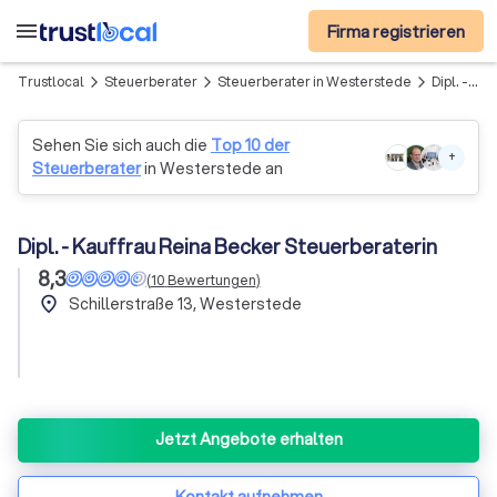
menu
Firma registrieren
Trustlocal
Steuerberater
Steuerberater in Westerstede
Dipl. - Kauffrau Reina Becker Steuerberaterin
arrow_forward_ios
arrow_forward_ios
arrow_forward_ios
Sehen Sie sich auch die
Top 10 der
+
Steuerberater
in Westerstede an
Dipl. - Kauffrau Reina Becker Steuerberaterin
8,3
(
10
Bewertungen
)
place
Schillerstraße 13, Westerstede
Jetzt Angebote erhalten