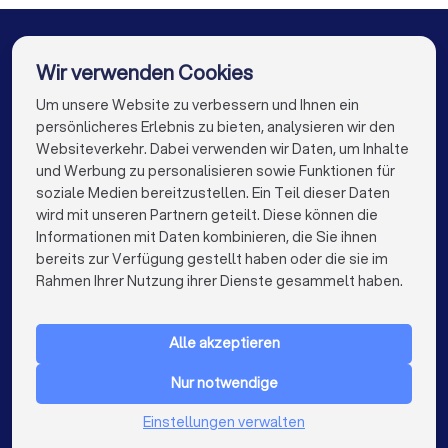
Steuerberater in Saterland
Steuerberater in Friesoythe
Wir verwenden Cookies
Steuerberater in Berlin
Steuerberater in Hamburg
Um unsere Website zu verbessern und Ihnen ein
Die besten Unternehmen für Sie
persönlicheres Erlebnis zu bieten, analysieren wir den
Steuerberater in München
Steuerberater in Köln
Websiteverkehr. Dabei verwenden wir Daten, um Inhalte
info@trustlocal.de
und Werbung zu personalisieren sowie Funktionen für
Steuerberater in Frankfurt am Main
soziale Medien bereitzustellen. Ein Teil dieser Daten
wird mit unseren Partnern geteilt. Diese können die
Steuerberater in Stuttgart
Informationen mit Daten kombinieren, die Sie ihnen
bereits zur Verfügung gestellt haben oder die sie im
Steuerberater in Düsseldorf
keyboard_arrow_down
FÜR PRIVATPERSONEN
Rahmen Ihrer Nutzung ihrer Dienste gesammelt haben.
Steuerberater in Dortmund
keyboard_arrow_down
FÜR FIRMEN
Steuerberater in Essen
Steuerberater in Bremen
Alle akzeptieren
keyboard_arrow_down
ÜBER TRUSTLOCAL
Steuerberater in Nürnberg
Nur notwendige
LAND
Niederlande
Einstellungen verwalten
Steuerberater in Dresden
Belgien