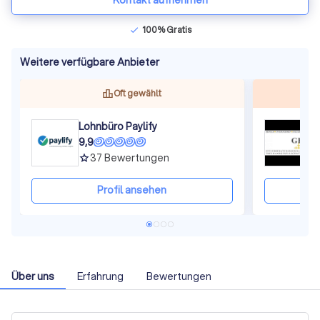
Kontakt aufnehmen
100% Gratis
check
Weitere verfügbare Anbieter
Oft gewählt
Lohnbüro Paylify
9,9
9
37
Bewertungen
grade
gra
Profil ansehen
Über uns
Erfahrung
Bewertungen