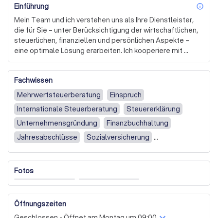
Einführung
inf
Mein Team und ich verstehen uns als Ihre Dienstleister, 
die für Sie – unter Berücksichtigung der wirtschaftlichen, 
steuerlichen, finanziellen und persönlichen Aspekte – 
eine optimale Lösung erarbeiten. Ich kooperiere mit 
ausgesuchten Partnern sowohl im eigenen Fachgebiet 
als auch bei Bedarf mit Kollegen in angrenzenden 
Fachwissen
Spezialgebieten und anderer 
Dienstleistungsunternehmen.
Mehrwertsteuerberatung
Einspruch
Internationale Steuerberatung
Steuererklärung
Unternehmensgründung
Finanzbuchhaltung
Jahresabschlüsse
Sozialversicherung
Lohnbuchhaltung
Steuerberatung
Lohn-/ Finanzbuchhaltung
Jahresabschlusserstellung
Fotos
Einspruch & Beschwerde
Geschäftlich (Unternehmen)
Vor Ort (beim Steuerberater)
Öffnungszeiten
Digitale Beratung (100% Online)
Geschlossen - Öffnet am Montag um 09:00