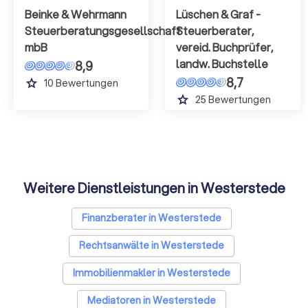
Beinke & Wehrmann
Lüschen & Graf -
Steuerberatungsgesellschaft
Steuerberater,
mbB
vereid. Buchprüfer,
landw. Buchstelle
8,9
8,7
grade
10
Bewertungen
grade
25
Bewertungen
Weitere Dienstleistungen in Westerstede
Finanzberater in Westerstede
Rechtsanwälte in Westerstede
Immobilienmakler in Westerstede
Mediatoren in Westerstede