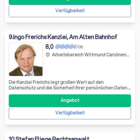
verschiedenen Kanzleien tätig, bevor ich 2001 den Schritt
in die Selbstständigkeit wagte. Meine
Verfügbarkeit
9
.
Ingo Frerichs Kanzlei, Am Alten Bahnhof
8,0
(9)
Arbeitsbereich Wittmund Carolinensiel
place
Die Kanzlei Frerichs legt großen Wert auf den
Datenschutz und die Sicherheit Ihrer persönlichen Daten.
Wir bieten eine Vielzahl von Dienstleistungen an, die ohne
die Angabe personenbezogener Daten genutzt werden
Angebot
können. Sollten jedoch spezielle Dienstleistungen in
Anspruch genommen werden, kann die
Verfügbarkeit
10
.
Stefan Fliege Rechtsanwalt