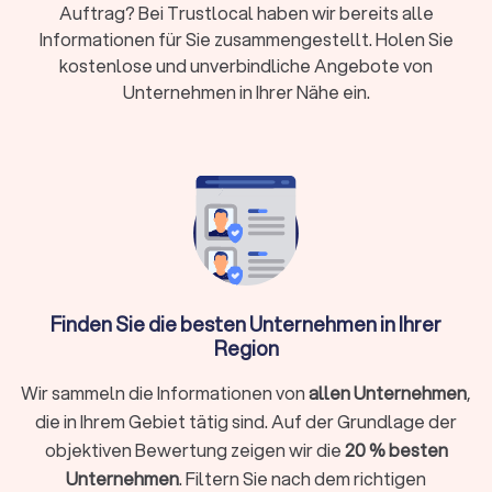
einvernehmliche Lösung für ihren Streit zu finden. Der
Auftrag? Bei Trustlocal haben wir bereits alle
Mediator hat keine Entscheidungsbefugnis, sondern
Informationen für Sie zusammengestellt. Holen Sie
unterstützt die Beteiligten dabei, ihre Interessen und
kostenlose und unverbindliche Angebote von
Bedürfnisse offenzulegen, Missverständnisse zu klären und
Unternehmen in Ihrer Nähe ein.
gemeinsam Lösungen zu erarbeiten. Die Mediation wird häufig
in verschiedenen Bereichen eingesetzt, darunter
Familienrecht (z.B. Scheidungen, Sorgerechtsfragen),
Arbeitskonflikte, Nachbarschaftsstreitigkeiten und auch in
geschäftlichen Auseinandersetzungen.
Die zentrale Idee der Mediation ist es, die Kontrolle über den
Lösungsprozess in den Händen der Konfliktparteien zu
belassen. Anstatt eine Entscheidung von einem Richter oder
Schiedsrichter treffen zu lassen, arbeiten die Parteien selbst
Finden Sie die besten Unternehmen in Ihrer
– mit Unterstützung des Mediators – an der Erarbeitung einer
Region
Lösung, die für alle Beteiligten akzeptabel ist. Dies fördert
nicht nur eine zufriedenstellendere Lösung, sondern kann
Wir sammeln die Informationen von
allen Unternehmen
,
auch dazu beitragen, die Beziehungen zwischen den Parteien
zu verbessern oder zu erhalten.
die in Ihrem Gebiet tätig sind. Auf der Grundlage der
objektiven Bewertung zeigen wir die
20 % besten
Unternehmen
. Filtern Sie nach dem richtigen