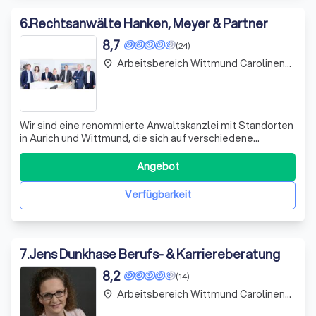
6
.
Rechtsanwälte Hanken, Meyer & Partner
8,7
(24)
Arbeitsbereich Wittmund Carolinensiel
place
Wir sind eine renommierte Anwaltskanzlei mit Standorten
in Aurich und Wittmund, die sich auf verschiedene
Rechtsgebiete spezialisiert hat. Unser Team besteht aus
erfahrenen Anwälten und Notaren, die Ihnen in
Angebot
schwierigen Zeiten zur Seite stehen. Ob es sich um
Unfallschäden, Familienrecht, Arbeitsrech
Verfügbarkeit
7
.
Jens Dunkhase Berufs- & Karriereberatung
8,2
(14)
Arbeitsbereich Wittmund Carolinensiel
place