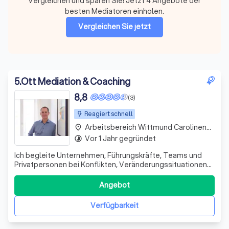
Vergleichen und sparen Sie! Jetzt 4 Angebote der
besten Mediatoren einholen.
Vergleichen Sie jetzt
5
.
Ott Mediation & Coaching
8,8
(3)
Reagiert schnell
Arbeitsbereich Wittmund Carolinensiel
place
Vor 1 Jahr gegründet
timelapse
Ich begleite Unternehmen, Führungskräfte, Teams und
Privatpersonen bei Konflikten, Veränderungssituationen
und persönlichen Klärungsprozessen. Beruflich
unterstütze ich bei Spannungen im Team,
Angebot
Führungsfragen, Rollenunklarheiten und
Veränderungsprozessen. Privat begleite ich bei Konflikten
Verfügbarkeit
in Famili