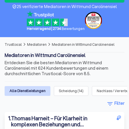
25 verifizierte Mediatoren in Wittmund Carolinensiel
verified_user
Hervorragend
|
2734
Bewertungen
Trustlocal
Mediatoren
Mediatoren in Wittmund Carolinensiel
arrow_forward_ios
arrow_forward_ios
Mediatoren in Wittmund Carolinensiel
Entdecken Sie die besten Mediatoren in Wittmund
Carolinensiel mit 624 Kundenbewertungen und einem
durchschnittlichen Trustlocal-Score von 8.5.
Alle Dienstleistungen
Scheidung
(
14
)
Nachlass / Vererb
filter_list
Filter
1
.
Thomas Harneit – Für Klarheit in
komplexen Beziehungen und