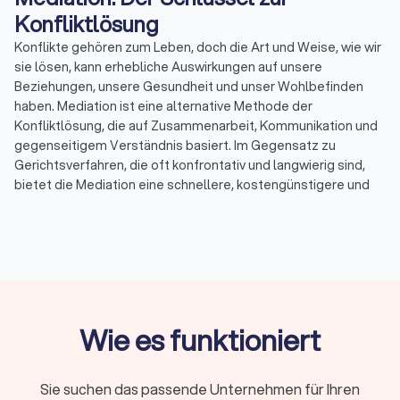
Konfliktlösung
Konflikte gehören zum Leben, doch die Art und Weise, wie wir
sie lösen, kann erhebliche Auswirkungen auf unsere
Beziehungen, unsere Gesundheit und unser Wohlbefinden
haben. Mediation ist eine alternative Methode der
Konfliktlösung, die auf Zusammenarbeit, Kommunikation und
gegenseitigem Verständnis basiert. Im Gegensatz zu
Gerichtsverfahren, die oft konfrontativ und langwierig sind,
bietet die Mediation eine schnellere, kostengünstigere und
weniger stressige Möglichkeit, Streitigkeiten beizulegen. Bei
Trustlocal haben Sie die Möglichkeit, bis zu vier Angebote von
qualifizierten Mediatoren in Ihrer Nähe einzuholen und so den
passenden Fachmann für Ihren spezifischen Konflikt zu
finden.
Wie es funktioniert
Was ist Mediation?
Mediation ist ein freiwilliger und vertraulicher Prozess, bei
dem ein neutraler Dritter, der Mediator, den Parteien hilft, eine
Sie suchen das passende Unternehmen für Ihren