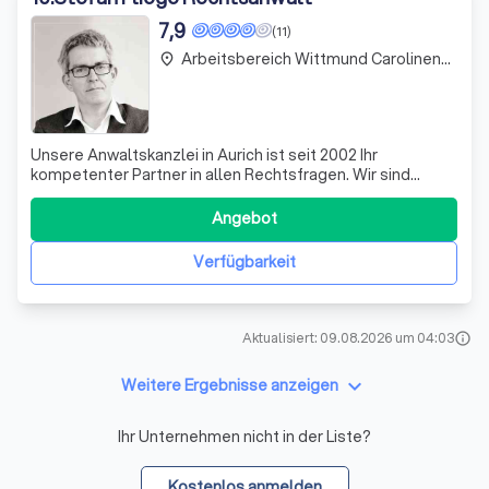
7,9
(11)
Arbeitsbereich Wittmund Carolinensiel
place
Unsere Anwaltskanzlei in Aurich ist seit 2002 Ihr
kompetenter Partner in allen Rechtsfragen. Wir sind
spezialisiert auf das Baurecht und das Mietrecht. Unsere
Tätigkeiten umfassen die Überprüfung der
Angebot
Genehmigungsfähigkeit von Bauvorhaben, die Vertretung
in verwaltungsrechtlichen Verfahren und die Au
Verfügbarkeit
Aktualisiert: 09.08.2026 um 04:03
info
keyboard_arrow_down
Weitere Ergebnisse anzeigen
Ihr Unternehmen nicht in der Liste?
Kostenlos anmelden