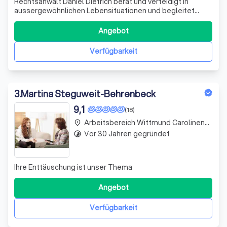
Rechtsanwalt Daniel Dietrich berät und verteidigt in
aussergewöhnlichen Lebensituationen und begleitet
Menschen durch das gesamte Strafverfahren. Seit mehr
als 2.000 Mandaten...
Angebot
Verfügbarkeit
3
.
Martina Steguweit-Behrenbeck
9,1
(18)
Arbeitsbereich Wittmund Carolinensiel
place
Vor 30 Jahren gegründet
timelapse
Ihre Enttäuschung ist unser Thema
Angebot
Verfügbarkeit