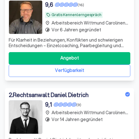
Entscheidungen – Einzelcoaching,
9,6
(16)
Paarbegleitung & Konfliktklärung online
Gratis Kennenlerngespräch
local_offer
Arbeitsbereich Wittmund Carolinensiel
place
Vor 6 Jahren gegründet
timelapse
Für Klarheit in Beziehungen, Konflikten und schwierigen
Entscheidungen – Einzelcoaching, Paarbegleitung und
Konfliktklärung für Menschen in belastenden
Lebenssituationen.
Angebot
Verfügbarkeit
2
.
Rechtsanwalt Daniel Dietrich
9,1
(9)
Arbeitsbereich Wittmund Carolinensiel
place
Vor 14 Jahren gegründet
timelapse