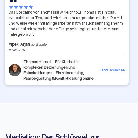
star
star
star
star
star
Das Coaching von Thomas ist wirklich toll! Thomas ist ein total
sympathischer Typ, es ist wirklich sehr angenehm mit ihm. Die Art
und Weise wie er mit mir gearbeitet hat war auch sehr angenehm
und er hat mir verschiedene Dinge sehr logisch und interessant
nahegebracht
Vipex_Arjan
vor Google
06.02.2026
Thomas Harneit – Für Klarheit in
komplexen Beziehungen und
Profil ansehen
Entscheidungen – Einzelcoaching,
Paarbegleitung & Konfliktklärung online
Mediation: Der Schlüssel zur