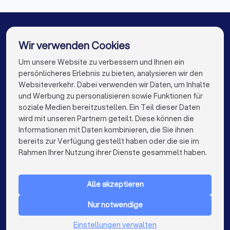
Mediatoren in Bremen
Mediatoren in Nürnberg
Mediatoren in Dresden
Mediatoren in Hannover
Wir verwenden Cookies
Mediatoren in Leipzig
Mediatoren in Duisburg
Um unsere Website zu verbessern und Ihnen ein
Die besten Mediatoren für Sie
persönlicheres Erlebnis zu bieten, analysieren wir den
Mediatoren in Bochum
Mediatoren in Wuppertal
Websiteverkehr. Dabei verwenden wir Daten, um Inhalte
info@trustlocal.de
und Werbung zu personalisieren sowie Funktionen für
Mediatoren in Bielefeld
Mediatoren in Bonn
soziale Medien bereitzustellen. Ein Teil dieser Daten
wird mit unseren Partnern geteilt. Diese können die
Mediatoren in Münster
Mediatoren in der Nähe
Informationen mit Daten kombinieren, die Sie ihnen
bereits zur Verfügung gestellt haben oder die sie im
keyboard_arrow_down
FÜR PRIVATPERSONEN
Rahmen Ihrer Nutzung ihrer Dienste gesammelt haben.
keyboard_arrow_down
FÜR FIRMEN
Alle akzeptieren
keyboard_arrow_down
ÜBER TRUSTLOCAL
Nur notwendige
LAND
Niederlande
Einstellungen verwalten
Belgien