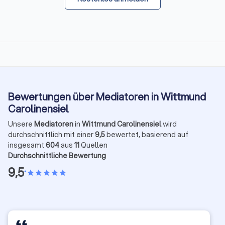
Bewertungen über Mediatoren in Wittmund
Carolinensiel
Unsere
Mediatoren
in
Wittmund Carolinensiel
wird
durchschnittlich mit einer
9,5
bewertet, basierend auf
insgesamt
604
aus
11
Quellen
Durchschnittliche Bewertung
9,5
•
star
star
star
star
star