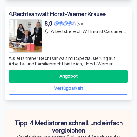
4
.
Rechtsanwalt Horst-Werner Krause
8,9
(53)
Arbeitsbereich Wittmund Carolinensiel
place
Als erfahrener Rechtsanwalt mit Spezialisierung auf
Arbeits- und Familienrecht biete ich, Horst-Werner
Krause, eine umfassende Rechtsberatung in
Wilhelmshaven und Umgebung. Mit über 40 Jahren
Angebot
Erfahrung in der Branche setze ich mich engagiert für die
Interessen meiner Mandanten ein und strebe stets n
Verfügbarkeit
Tipp! 4 Mediatoren schnell und einfach
vergleichen