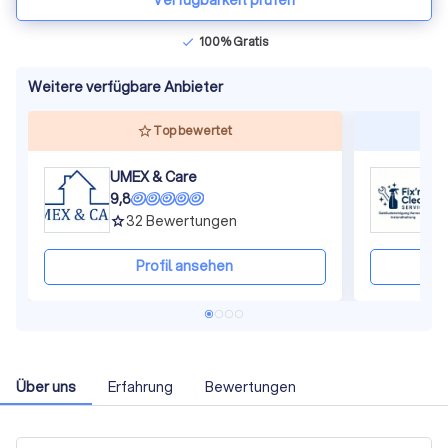
Verfügbarkeit prüfen
100% Gratis
check
Weitere verfügbare Anbieter
Top bewertet
UMEX & Care
F
9,8
8
32
Bewertungen
grade
gra
Profil ansehen
Über uns
Erfahrung
Bewertungen