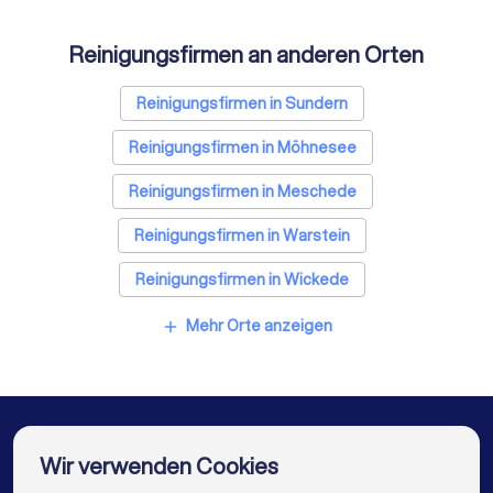
Kammerjäger in Arnsberg
Reinigungsfirmen an anderen Orten
Sicherheitstechniker in Arnsberg
Trockenbauer in Arnsberg
Reinigungsfirmen in Sundern
Sanitärinstallateure in Arnsberg
Reinigungsfirmen in Möhnesee
Fliesenleger in Arnsberg
Reinigungsfirmen in Meschede
Fensterbauer in Arnsberg
Bodenleger in Arnsberg
Reinigungsfirmen in Warstein
Reinigungsfirmen in Wickede
Reinigungsfirmen in Menden
Mehr Orte anzeigen
add
Reinigungsfirmen in Soest
Reinigungsfirmen in Hemer
Reinigungsfirmen in Werl
Wir verwenden Cookies