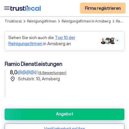
menu
Firma registrieren
Trustlocal
Reinigungsfirmen
Reinigungsfirmen in Arnsberg
Ramio Dienstleistungen
arrow_forward_ios
arrow_forward_ios
arrow_forward_ios
Sehen Sie sich auch die
Top 10 der
+
Reinigungsfirmen
in Arnsberg an
Ramio Dienstleistungen
8,0
(
6
Bewertungen
)
place
Schulstr. 10, Arnsberg
Angebot