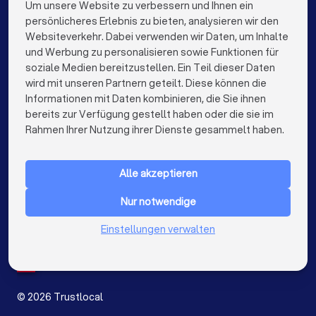
Reinigungsfirmen in Neuenrade
Um unsere Website zu verbessern und Ihnen ein
Die besten Unternehmen für Sie
persönlicheres Erlebnis zu bieten, analysieren wir den
Reinigungsfirmen in Berlin
Websiteverkehr. Dabei verwenden wir Daten, um Inhalte
info@trustlocal.de
und Werbung zu personalisieren sowie Funktionen für
Reinigungsfirmen in Hamburg
soziale Medien bereitzustellen. Ein Teil dieser Daten
wird mit unseren Partnern geteilt. Diese können die
Reinigungsfirmen in München
Informationen mit Daten kombinieren, die Sie ihnen
bereits zur Verfügung gestellt haben oder die sie im
Reinigungsfirmen in Köln
keyboard_arrow_down
FÜR PRIVATPERSONEN
Rahmen Ihrer Nutzung ihrer Dienste gesammelt haben.
Reinigungsfirmen in Frankfurt am Main
keyboard_arrow_down
FÜR FIRMEN
Reinigungsfirmen in Stuttgart
Alle akzeptieren
keyboard_arrow_down
ÜBER TRUSTLOCAL
Reinigungsfirmen in Düsseldorf
Nur notwendige
LAND
Niederlande
Einstellungen verwalten
Reinigungsfirmen in Dortmund
Belgien
Deutschland
Reinigungsfirmen in Essen
Spanien
Reinigungsfirmen in Bremen
©
2026
Trustlocal
Reinigungsfirmen in Nürnberg