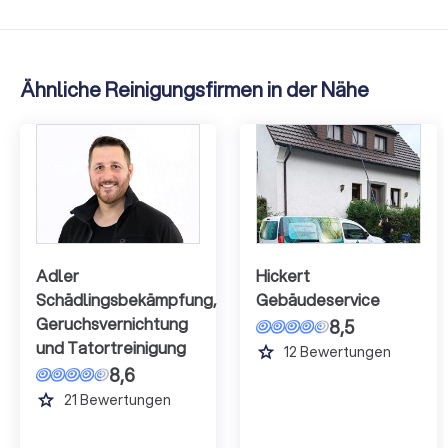
Ähnliche Reinigungsfirmen in der Nähe
Adler
Hickert
Schädlingsbekämpfung,
Gebäudeservice
Geruchsvernichtung
8,5
und Tatortreinigung
grade
12
Bewertungen
8,6
grade
21
Bewertungen