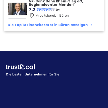
VR-Bank Bonn Rhein-Sieg eG,
Regionalcenter Mondorf
7,2
(19)
place
Arbeitsbereich
Büren
Die Top 10 Finanzberater in Büren anzeigen
keyboard_arrow_right
Die besten Unternehmen für Sie