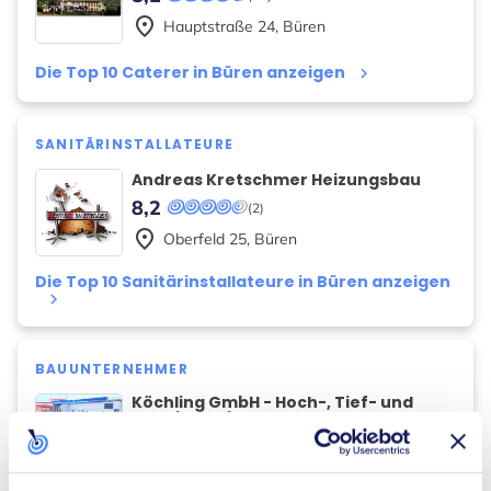
place
Hauptstraße
24
,
Büren
Die Top 10 Caterer in Büren anzeigen
keyboard_arrow_right
SANITÄRINSTALLATEURE
Andreas Kretschmer Heizungsbau
8,2
(2)
place
Oberfeld
25
,
Büren
Die Top 10 Sanitärinstallateure in Büren anzeigen
keyboard_arrow_right
BAUUNTERNEHMER
Köchling GmbH - Hoch-, Tief- und
Stahlbetonbau
8,1
(10)
place
Werkstraße
33
,
Büren