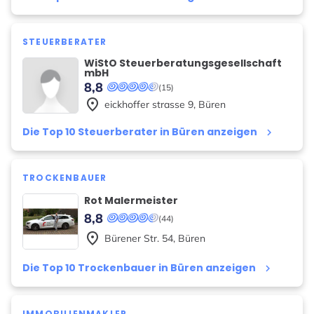
STEUERBERATER
WiStO Steuerberatungsgesellschaft
mbH
8,8
(15)
place
eickhoffer strasse
9
,
Büren
Die Top 10 Steuerberater in Büren anzeigen
keyboard_arrow_right
TROCKENBAUER
Rot Malermeister
8,8
(44)
place
Bürener Str.
54
,
Büren
Die Top 10 Trockenbauer in Büren anzeigen
keyboard_arrow_right
IMMOBILIENMAKLER