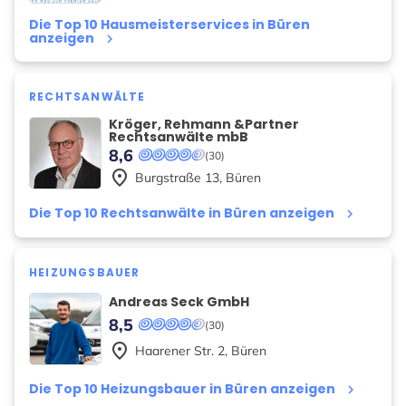
Die Top 10 Hausmeisterservices in Büren
anzeigen
keyboard_arrow_right
RECHTSANWÄLTE
Kröger, Rehmann &Partner
Rechtsanwälte mbB
8,6
(30)
place
Burgstraße
13
,
Büren
Die Top 10 Rechtsanwälte in Büren anzeigen
keyboard_arrow_right
HEIZUNGSBAUER
Andreas Seck GmbH
8,5
(30)
place
Haarener Str.
2
,
Büren
Die Top 10 Heizungsbauer in Büren anzeigen
keyboard_arrow_right