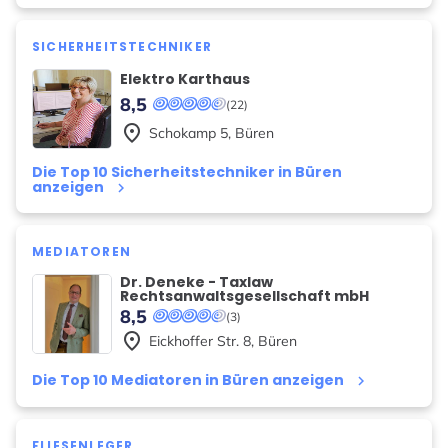
SICHERHEITSTECHNIKER
Elektro Karthaus
8,5
(22)
place
Schokamp
5
,
Büren
Die Top 10 Sicherheitstechniker in Büren
anzeigen
keyboard_arrow_right
MEDIATOREN
Dr. Deneke - Taxlaw
Rechtsanwaltsgesellschaft mbH
8,5
(3)
place
Eickhoffer Str.
8
,
Büren
Die Top 10 Mediatoren in Büren anzeigen
keyboard_arrow_right
FLIESENLEGER