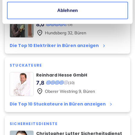
ELEKTRIKER
Ablehnen
Christian Melzer Elektroinstallation
8,0
(9)
place
Hundsberg
32
,
Büren
Die Top 10 Elektriker in Büren anzeigen
keyboard_arrow_right
STUCKATEURE
Reinhard Hesse GmbH
7,8
(10)
place
Oberer Westring
9
,
Büren
Die Top 10 Stuckateure in Büren anzeigen
keyboard_arrow_right
SICHERHEITSDIENSTE
Christopher Lutter Sicherheitsdienst