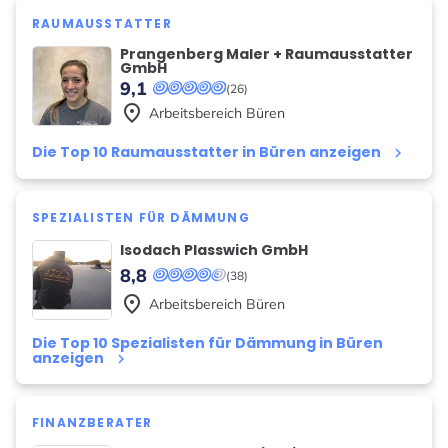
RAUMAUSSTATTER
Prangenberg Maler + Raumausstatter
GmbH
9,1
(26)
place
Arbeitsbereich
Büren
Die Top 10 Raumausstatter in Büren anzeigen
keyboard_arrow_right
SPEZIALISTEN FÜR DÄMMUNG
Isodach Plasswich GmbH
8,8
(38)
place
Arbeitsbereich
Büren
Die Top 10 Spezialisten für Dämmung in Büren
anzeigen
keyboard_arrow_right
FINANZBERATER