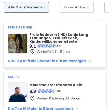
Alle Dienstleistungen
Bauen & Umzug
FREIE REDNER
Freie Rednerin (IHK) Sonja Lang
Trauungen, Trauerreden,
Kinderwillkommensfeste
9,1
(42)
place
Winkelfeld
14
,
Büren
Die Top 10 freie Redner in Büren anzeigen
keyboard_arrow_right
MALER
Malermeister Stephan Klein
8,9
(28)
place
Weiner Kirchweg
23
,
Büren
Die Top 10 Maler in Büren anzeigen
keyboard_arrow_right