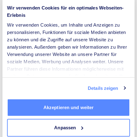
Die Top 10 Bauunternehmer in Büren anzeigen
keyboard_arrow_right
Wir verwenden Cookies für ein optimales Webseiten-
Erlebnis
Wir verwenden Cookies, um Inhalte und Anzeigen zu
KLIMATECHNIKER
personalisieren, Funktionen für soziale Medien anbieten
SW + Becker GmbH & Co. KG,
Heizungs- und Sanitärbetrieb
zu können und die Zugriffe auf unsere Website zu
8,1
(28)
analysieren. Außerdem geben wir Informationen zu Ihrer
place
Werkstraße
26
,
Büren
Verwendung unserer Website an unsere Partner für
soziale Medien, Werbung und Analysen weiter. Unsere
Die Top 10 Klimatechniker in Büren anzeigen
keyboard_arrow_right
Partner führen diese Informationen möglicherweise mit
weiteren Daten zusammen, die Sie ihnen bereitgestellt
haben oder die sie im Rahmen Ihrer Nutzung der Dienste
SOLARTEURE
Details zeigen
gesammelt haben.
LÜKE Elektro-Technik-Solar GmbH /
Euronics
8,1
(43)
Akzeptieren und weiter
place
Werkstraße
7
,
Büren
Die Top 10 Solarteure in Büren anzeigen
keyboard_arrow_right
Anpassen