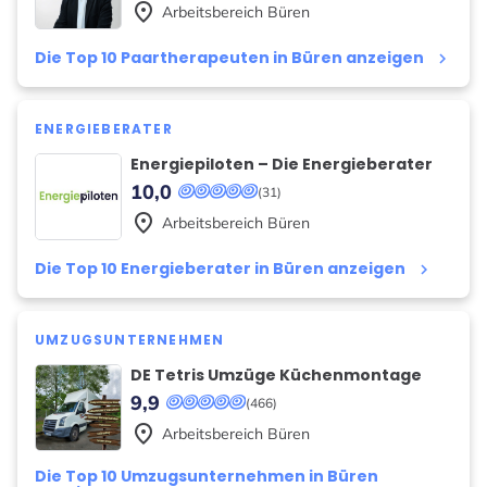
place
Arbeitsbereich
Büren
Die Top 10 Paartherapeuten in Büren anzeigen
keyboard_arrow_right
ENERGIEBERATER
Energiepiloten – Die Energieberater
10,0
(31)
place
Arbeitsbereich
Büren
Die Top 10 Energieberater in Büren anzeigen
keyboard_arrow_right
UMZUGSUNTERNEHMEN
DE Tetris Umzüge Küchenmontage
9,9
(466)
place
Arbeitsbereich
Büren
Die Top 10 Umzugsunternehmen in Büren