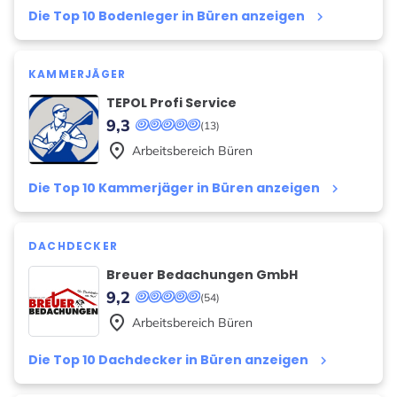
Die Top 10 Bodenleger in Büren anzeigen
keyboard_arrow_right
KAMMERJÄGER
TEPOL Profi Service
9,3
(13)
place
Arbeitsbereich
Büren
Die Top 10 Kammerjäger in Büren anzeigen
keyboard_arrow_right
DACHDECKER
Breuer Bedachungen GmbH
9,2
(54)
place
Arbeitsbereich
Büren
Die Top 10 Dachdecker in Büren anzeigen
keyboard_arrow_right