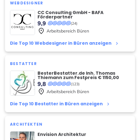
WEBDESIGNER
CC Consulting GmbH - BAFA
Förderpartner
9,9
(24)
place
Arbeitsbereich
Büren
Die Top 10 Webdesigner in Büren anzeigen
keyboard_arrow_right
BESTATTER
BesterBestatter.de Inh. Thomas
Thiemann zum Festpreis € 1150,00
9,8
(123)
place
Arbeitsbereich
Büren
Die Top 10 Bestatter in Büren anzeigen
keyboard_arrow_right
ARCHITEKTEN
Envision Architektur