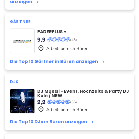
anzeigen
keyboard_arrow_right
GÄRTNER
PADERPLUS +
9,9
(43)
place
Arbeitsbereich
Büren
Die Top 10 Gärtner in Büren anzeigen
keyboard_arrow_right
DJS
DJ Muesli - Event, Hochzeits & Party DJ
Köln / NRW
9,9
(35)
place
Arbeitsbereich
Büren
Die Top 10 DJs in Büren anzeigen
keyboard_arrow_right