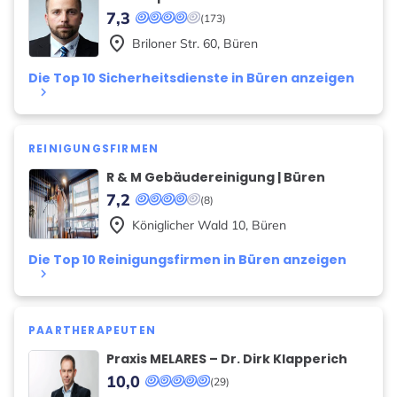
7,3
(173)
place
Briloner Str.
60
,
Büren
Die Top 10 Sicherheitsdienste in Büren anzeigen
keyboard_arrow_right
REINIGUNGSFIRMEN
R & M Gebäudereinigung | Büren
7,2
(8)
place
Königlicher Wald
10
,
Büren
Die Top 10 Reinigungsfirmen in Büren anzeigen
keyboard_arrow_right
PAARTHERAPEUTEN
Praxis MELARES – Dr. Dirk Klapperich
10,0
(29)