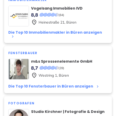
Vogelsang Immobilien IVD
8,8
(84)
place
Heinestraße
21
,
Büren
Die Top 10 Immobilienmakler in Büren anzeigen
keyboard_arrow_right
FENSTERBAUER
m&s Sprossenelemente GmbH
8,7
(39)
place
Westring
1
,
Büren
Die Top 10 Fensterbauer in Büren anzeigen
keyboard_arrow_right
FOTOGRAFEN
Studio Kirchner | Fotografie & Design