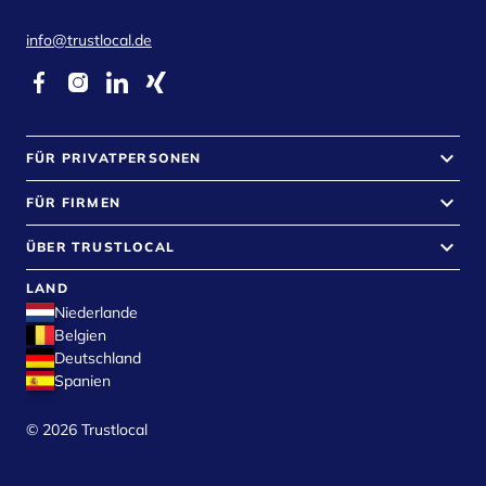
info@trustlocal.de
keyboard_arrow_down
FÜR PRIVATPERSONEN
keyboard_arrow_down
FÜR FIRMEN
keyboard_arrow_down
ÜBER TRUSTLOCAL
LAND
Niederlande
Belgien
Deutschland
Spanien
©
2026
Trustlocal