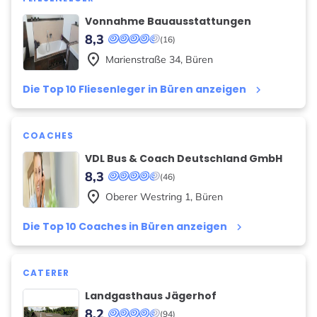
Vonnahme Bauausstattungen
8,3
(16)
place
Marienstraße
34
,
Büren
Die Top 10 Fliesenleger in Büren anzeigen
keyboard_arrow_right
COACHES
VDL Bus & Coach Deutschland GmbH
8,3
(46)
place
Oberer Westring
1
,
Büren
Die Top 10 Coaches in Büren anzeigen
keyboard_arrow_right
CATERER
Landgasthaus Jägerhof
8,2
(94)