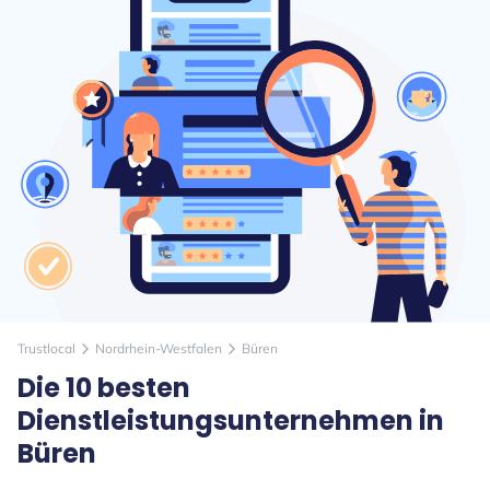
Trustlocal
Nordrhein-Westfalen
Büren
arrow_forward_ios
arrow_forward_ios
Die 10 besten
Dienstleistungsunternehmen in
Büren