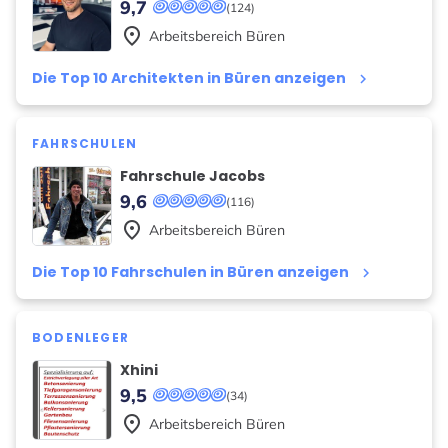
9,7
(124)
place
Arbeitsbereich
Büren
Die Top 10 Architekten in Büren anzeigen
keyboard_arrow_right
FAHRSCHULEN
Fahrschule Jacobs
9,6
(116)
place
Arbeitsbereich
Büren
Die Top 10 Fahrschulen in Büren anzeigen
keyboard_arrow_right
BODENLEGER
Xhini
9,5
(34)
place
Arbeitsbereich
Büren