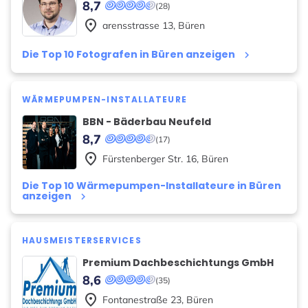
8,7
(28)
place
arensstrasse
13
,
Büren
Die Top 10 Fotografen in Büren anzeigen
keyboard_arrow_right
WÄRMEPUMPEN-INSTALLATEURE
BBN - Bäderbau Neufeld
8,7
(17)
place
Fürstenberger Str.
16
,
Büren
Die Top 10 Wärmepumpen-Installateure in Büren
anzeigen
keyboard_arrow_right
HAUSMEISTERSERVICES
Premium Dachbeschichtungs GmbH
8,6
(35)
place
Fontanestraße
23
,
Büren