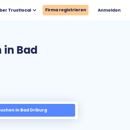
expand_more
Firma registrieren
ber Trustlocal
Anmelden
 in Bad
uchen in Bad Driburg