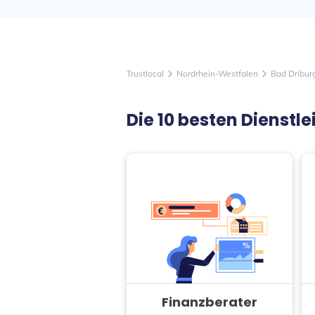
Trustlocal
Nordrhein-Westfalen
Bad Dribur
arrow_forward_ios
arrow_forward_ios
Die 10 besten Dienst
Finanzberater