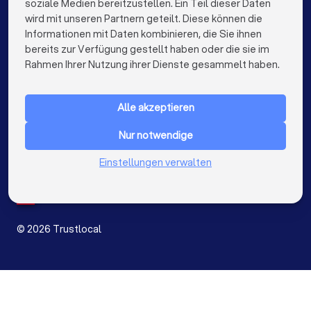
soziale Medien bereitzustellen. Ein Teil dieser Daten
wird mit unseren Partnern geteilt. Diese können die
Rechtsanwälte in Stuttgart
Informationen mit Daten kombinieren, die Sie ihnen
bereits zur Verfügung gestellt haben oder die sie im
Rechtsanwälte in Düsseldorf
keyboard_arrow_down
FÜR PRIVATPERSONEN
Rahmen Ihrer Nutzung ihrer Dienste gesammelt haben.
Rechtsanwälte in Dortmund
keyboard_arrow_down
FÜR FIRMEN
Rechtsanwälte in Essen
Rechtsanwälte in Bremen
Alle akzeptieren
keyboard_arrow_down
ÜBER TRUSTLOCAL
Rechtsanwälte in Nürnberg
Nur notwendige
LAND
Niederlande
Einstellungen verwalten
Rechtsanwälte in Dresden
Belgien
Deutschland
Rechtsanwälte in Hannover
Spanien
Rechtsanwälte in Leipzig
©
2026
Trustlocal
Rechtsanwälte in Duisburg
Rechtsanwälte in Bochum
Angebot
Rechtsanwälte in Wuppertal