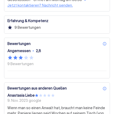
Zivilrecht
Medizinrechtgesetz
Dienstleistungen in Anspruch nehmen möchten, bei 
Jetzt kontaktieren? Nachricht senden.
SÜLLWALD & PARTNER sind Sie in guten Händen. Wir sind 
Vertragsgesetzgebung
Mietgesetzgebung
stolz darauf, unseren Mandanten nicht nur kompetenten 
Familiengesetzgebung
Arbeitsgesetzgebung
Rechtsrat zu bieten, sondern auch zuverlässige und 
Erfahrung & Kompetenz
Hilfe bei einem Strafverfahren
Scheidung
vertrauensvolle Unterstützung bei der Lösung komplexer 
star
9
Bewertungen
Angelegenheiten. 

Erbschaft & Erbrecht
Personenschäden & Haftung
Kündigung & Arbeitsrechtlicher Konflikt (Arbeitnehmer)
Lassen Sie uns Ihnen helfen, Ihre rechtlichen 
Bewertungen
inf
Herausforderungen zu meistern. Kontaktieren Sie uns 
Verträge, Abkommen und andere Dokumente
Angemessen
•
2,8
noch heute, um ein unverbindliches Angebot anzufordern. 
Kauf, Miete oder Bau von Immobilien/Grundstücken
Wir freuen uns darauf, Sie kennenzulernen und Ihnen zur 
Unternehmen & Business Sonstiges
Seite zu stehen.
9
Bewertungen
Strafrecht Sonstiges
Mensch & Familie Sonstiges
Arbeit, Einkommen & Haftung Sonstiges
Probleme mit Mieter / Vermieter
Bewertungen aus anderen Quellen
inf
Urheber- & Medienrecht
IT-Recht & Datenschutz
Anastasia Liebe
Wettbewerbs-, Patent- & Markenrecht
Unterhalt
9. Nov. 2023
google
Wirtschaftsstrafrecht
Bau- und Architektenrecht
Wenn man so einen Anwalt hat, braucht man keine Feinde
Handels- und Gesellschaftsrecht
Steuerstrafrecht
mehr. Papiere liegen seid Wochen auf seinem Tisch (von