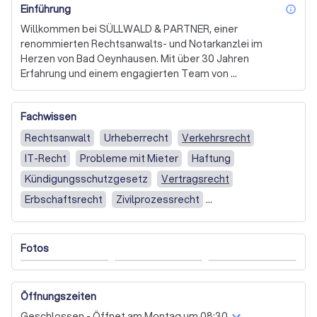
Einführung
inf
Willkommen bei SÜLLWALD & PARTNER, einer 
renommierten Rechtsanwalts- und Notarkanzlei im 
Herzen von Bad Oeynhausen. Mit über 30 Jahren 
Erfahrung und einem engagierten Team von 
Rechtsanwälten und Notaren bieten wir unseren 
Mandanten ein breites Spektrum an Kompetenzen in 
Fachwissen
privaten und geschäftlichen Rechtsfragen. Unser Ziel ist 
es, Sie umfassend und fundiert zu beraten und 
Rechtsanwalt
Urheberrecht
Verkehrsrecht
erfolgreich zu vertreten. 

IT-Recht
Probleme mit Mieter
Haftung
Unsere Kanzlei zeichnet sich durch ihre Fachkompetenz 
Kündigungsschutzgesetz
Vertragsrecht
in verschiedenen Rechtsgebieten aus, darunter 
Erbschaftsrecht
Zivilprozessrecht
Arbeitsrecht, Familienrecht, Zivilrecht, Straf- und 
Anwalt für Strafrecht
Mietrecht
Familienrecht
Bußgeldsachen sowie Notariatsdienstleistungen. Wir 
legen besonderen Wert auf eine persönliche und 
Handelsrecht
Gesundheitsrecht
Fotos
umfassende Beratung, die individuell auf die Bedürfnisse 
Einspruch gegen die Geldbuße
Baurecht
und Ansprüche unserer Mandanten abgestimmt ist. 

Arbeitsrecht
Personenrecht
Strafrecht
Ob Sie eine rechtliche Beratung benötigen, eine 
Öffnungszeiten
Medizinrecht
Berufshaftpflicht
Wettbewerbsrecht
Vertretung vor Gericht suchen oder notarielle 
Geschlossen - Öffnet am Montag um 08:30