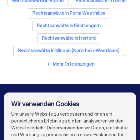
Rechtsanwälte in Vlotho
Rechtsanwälte in Löhne
Steuerberater in Bad Oeynhausen
Rechtsanwälte in Porta Westfalica
Caterer in Bad Oeynhausen
Rechtsanwälte in Kirchlengern
Energieberater in Bad Oeynhausen
Rechtsanwälte in Herford
Fotografen in Bad Oeynhausen
Rechtsanwälte in Minden (Nordrhein-Westfalen)
Dachdecker in Bad Oeynhausen
Rechtsanwälte in Hiddenhausen
Mehr Orte anzeigen
Paartherapeuten in Bad Oeynhausen
add
Rechtsanwälte in Hüllhorst
Rechtsanwälte in Bad Salzuflen
Rechtsanwälte in Bünde
Rechtsanwälte in Berlin
Wir verwenden Cookies
Rechtsanwälte in Hamburg
Um unsere Website zu verbessern und Ihnen ein
Die besten Unternehmen für Sie
persönlicheres Erlebnis zu bieten, analysieren wir den
Rechtsanwälte in München
Rechtsanwälte in Köln
Websiteverkehr. Dabei verwenden wir Daten, um Inhalte
info@trustlocal.de
und Werbung zu personalisieren sowie Funktionen für
Rechtsanwälte in Frankfurt am Main