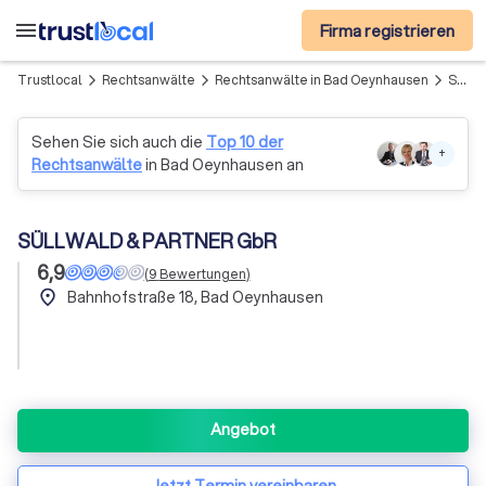
menu
Firma registrieren
Trustlocal
Rechtsanwälte
Rechtsanwälte in Bad Oeynhausen
SÜLLWALD & PARTNER GbR
arrow_forward_ios
arrow_forward_ios
arrow_forward_ios
Sehen Sie sich auch die
Top 10 der
+
Rechtsanwälte
in Bad Oeynhausen an
SÜLLWALD & PARTNER GbR
6,9
(
9
Bewertungen
)
place
Bahnhofstraße 18, Bad Oeynhausen
Angebot