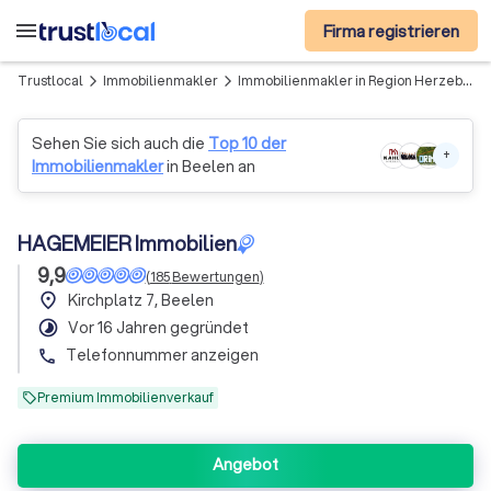
menu
Firma registrieren
Trustlocal
Immobilienmakler
Immobilienmakler in Region Herzebrock-clarholz
arrow_forward_ios
arrow_forward_ios
Sehen Sie sich auch die
Top 10 der
+
Immobilienmakler
in Beelen an
HAGEMEIER Immobilien
9,9
(
185
Bewertungen
)
place
Kirchplatz 7, Beelen
timelapse
Vor 16 Jahren gegründet
Telefonnummer anzeigen
phone
Premium Immobilienverkauf
Angebot