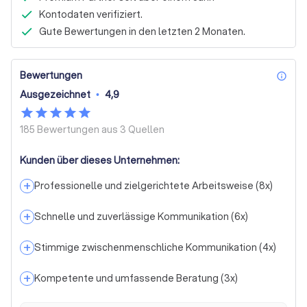
Kontodaten verifiziert.
Gute Bewertungen in den letzten 2 Monaten.
Bewertungen
inf
Ausgezeichnet
•
4,9
185 Bewertungen aus
3 Quellen
Kunden über dieses Unternehmen:
+
Professionelle und zielgerichtete Arbeitsweise
(
8
x)
+
Schnelle und zuverlässige Kommunikation
(
6
x)
+
Stimmige zwischenmenschliche Kommunikation
(
4
x)
+
Kompetente und umfassende Beratung
(
3
x)