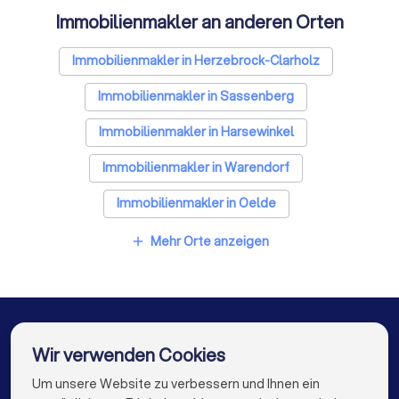
Immobilienmakler an anderen Orten
Immobilienmakler in Herzebrock-Clarholz
Immobilienmakler in Sassenberg
Immobilienmakler in Harsewinkel
Immobilienmakler in Warendorf
Immobilienmakler in Oelde
Immobilienmakler in Versmold
Mehr Orte anzeigen
add
Immobilienmakler in Rheda-Wiedenbrück
Immobilienmakler in Beckum
Immobilienmakler in Gütersloh
Wir verwenden Cookies
Immobilienmakler in Steinhagen (Nordrhein-
Um unsere Website zu verbessern und Ihnen ein
Die besten Unternehmen für Sie
Westfalen)