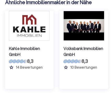
Ähnliche Immobilienmakler in der Nähe
Kahle Immobilien
Volksbank Immobilien
GmbH
GmbH
8,3
8,3
grade
grade
14
Bewertungen
10
Bewertungen