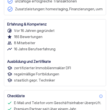
check_circle
unzählige erfolgreiche Transaktionen
check_circle
Zusatzleistungen: homestaging, Finanzierungen, uvm
Erfahrung & Kompetenz
timelapse
Vor 16 Jahren gegründet
star
185
Bewertungen
people_outline
8 Mitarbeiter
timeline
16 Jahre Berufserfahrung
Ausbildung und Zertifikate
zertifizierter Immobilienmakler DFI
regelmäßige Fortbildungen
staatlich gepr. Techniker
Checkliste
inf
E-Mail und Telefon vom Geschäftsinhaber überprüft.
Premium Partner seit über einem Jahr.