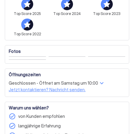
Vereinbaren Sie jetzt ein kostenloses und 
unverbindliches Beratungsgespräch. Gemeinsam 
Top
Score
2025
Top
Score
2024
Top
Score
2023
entwickeln wir die passende Strategie für Ihre Immobilie 
und begleiten Sie zuverlässig bis zum erfolgreichen 
Abschluss.
Top
Score
2022
Fotos
Öffnungszeiten
Geschlossen - Öffnet am Samstag um 10:00
Jetzt kontaktieren? Nachricht senden.
Warum uns wählen?
check_circle
von Kunden empfohlen
check_circle
langjährige Erfahrung