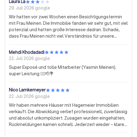
Laura La
29. Juli 2026
google
Wir hatten vor zwei Wochen einen Besichtigungstermin
mit Frau Meinen. Die Immobilie fanden wir sehr gut, mit viel
potenzial und hatten große Interesse dadran. Schade,
dass Frau Meinen nicht viel Verständniss für unsere
Fragen hatte, unter Zeitdruck (leicht genervt) war. Wir
hatten nicht wirklich das Gefühl, dass Sie uns die
Mehdi Khodadadi
Immobilie verkaufen wollte. Sie hatte davon gesprochen,
22. Juli 2026
google
dass eigentlich die Wohnung schon weg ist, ich sollte
Super Exposé und tolle Mitarbeiter (Yasmin Meinen).
aber nach spätestens drei Tagen mein Preisangebote
super Leistung 👍🏻🫡💐
durchgeben, obwohl noch viele wichtigen Fragen nicht
geklärt waren. Ich wurde drei mal gefragt, ob meine
Finanzen geklärt sind und ob das meine erste
Nico Lamkemeyer
Besichtigung war… unangenehm. Wir fühlten uns
22. Juli 2026
google
jedenfalls nicht gut von ihr beraten und hatten nicht das
Wir haben mehrere Häuser mit Hagemeier Immobilien
Gefühl, dass Sie auch für uns da ist (arbeitet), schließlich
verkauft. Die Abwicklung verlief professionell, zuverlässig
würde Sie am Ende eine Provision von uns bekommen.
und absolut unkompliziert. Zusagen wurden eingehalten,
Rückmeldungen kamen schnell. Jederzeit wieder – klare
Empfehlung!