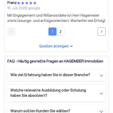
Franz
15. Juli 2026
google
Mit Engagement und Willensstärke ist Herr Hagemeier
stets lösungs- und erfolgsorientiert. Weiterhin viel Erfolg!
1
2
Quellen anzeigen
FAQ - Häufig gestellte Fragen an HAGEMEIER Immobilien
Wie viel Erfahrung haben Sie in dieser Branche?
Ich habe inzwischen mehrere hundert Immobilien
erfolgreich vermittelt. Hierbei habe ich nicht nur den
Welche relevante Ausbildung oder Schulung
Fokus auf den Verkaufsprozess, sondern berate und
haben Sie absolviert?
begleite umfassend zum gesamten
Ich bin geprüfter Immobilienmakler DFI darüber hinaus
Veränderungsvorhaben.
absolviere ich regelmäßig entsprechende Aus- und
Warum sollten Kunden Sie wählen?
Weiterbildungen. Zusätzlich bin ich staatlich gepr.