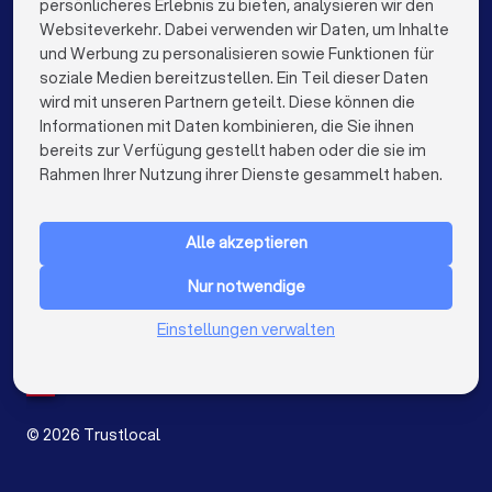
persönlicheres Erlebnis zu bieten, analysieren wir den
Immobilienmakler in Berlin
Websiteverkehr. Dabei verwenden wir Daten, um Inhalte
info@trustlocal.de
und Werbung zu personalisieren sowie Funktionen für
Immobilienmakler in Hamburg
soziale Medien bereitzustellen. Ein Teil dieser Daten
wird mit unseren Partnern geteilt. Diese können die
Immobilienmakler in München
Informationen mit Daten kombinieren, die Sie ihnen
bereits zur Verfügung gestellt haben oder die sie im
keyboard_arrow_down
Immobilienmakler in Köln
FÜR PRIVATPERSONEN
Rahmen Ihrer Nutzung ihrer Dienste gesammelt haben.
keyboard_arrow_down
Immobilienmakler in Frankfurt am Main
FÜR FIRMEN
Alle akzeptieren
Immobilienmakler in Stuttgart
keyboard_arrow_down
ÜBER TRUSTLOCAL
Nur notwendige
Immobilienmakler in Düsseldorf
LAND
Niederlande
Einstellungen verwalten
Immobilienmakler in Dortmund
Belgien
Deutschland
Immobilienmakler in Essen
Spanien
Immobilienmakler in Bremen
©
2026
Trustlocal
Immobilienmakler in Nürnberg