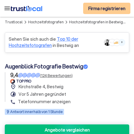
menu
Firma registrieren
Trustlocal
Hochzeitsfotografen
Hochzeitsfotografen in Bestwig
Aug
arrow_forward_ios
arrow_forward_ios
Sehen Sie sich auch die
Top 10 der
+
Hochzeitsfotografen
in Bestwig an
Augenblick Fotografie Bestwig
9,4
(
124
Bewertungen
)
TOP PRO
place
Kirchstraße 4, Bestwig
timelapse
Vor 5 Jahren gegründet
Telefonnummer anzeigen
phone
Antwort innerhalb von 1 Stunde
Angebote vergleichen