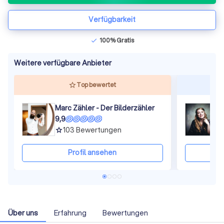
Verfügbarkeit
100% Gratis
check
Weitere verfügbare Anbieter
Top bewertet
Marc Zähler - Der Bilderzähler
9,9
9
103
Bewertungen
grade
gra
Profil ansehen
Über uns
Erfahrung
Bewertungen