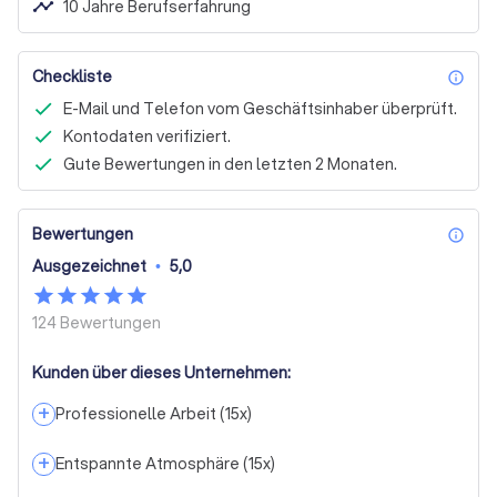
timeline
10 Jahre Berufserfahrung
Checkliste
inf
E-Mail und Telefon vom Geschäftsinhaber überprüft.
Kontodaten verifiziert.
Gute Bewertungen in den letzten 2 Monaten.
Bewertungen
inf
Ausgezeichnet
•
5,0
124
Bewertungen
Kunden über dieses Unternehmen:
+
Professionelle Arbeit
(
15
x)
+
Entspannte Atmosphäre
(
15
x)