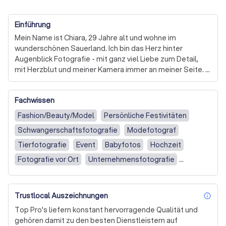
Einführung
Mein Name ist Chiara, 29 Jahre alt und wohne im 
wunderschönen Sauerland. Ich bin das Herz hinter 
Augenblick Fotografie - mit ganz viel Liebe zum Detail, 
mit Herzblut und meiner Kamera immer an meiner Seite. 

Fotografie ist für mich mehr als nur ein Job - es ist mein 
Fachwissen
Weg, echte Emotionen, besondere Verbindungen und 
einzigartige Momente für die Ewigkeit festzuhalten. Ob 
Fashion/Beauty/Model
Persönliche Festivitäten
Familien, Paare oder Hochzeiten - Ich freue mich, eure 
Schwangerschaftsfotografie
Modefotograf
Geschichte mit meinen Bildern erzählen zu dürfen.

Tierfotografie
Event
Babyfotos
Hochzeit
Ich bin ein offener, positiver Mensch, der viel lacht, gerne 
Fotografie vor Ort
Unternehmensfotografie
neue Leute kennenlernt und mit guter Laune durchs 
Hochzeitsfotografie
Leben geht. Genau diese Leichtigkeit bringe ich auch in 
meine Shootings - damit ihr euch wohlfühlt, locker seid 
Gruppen- und Familienfotografie
Vor Ort
Trustlocal Auszeichnungen
und einfach ihr selbst sein könnt.

inf
Ganztägig (ab 6 Stunden)
Ganztägig
Top Pro's liefern konstant hervorragende Qualität und
Schön, dass ihr hier seid - und wer weiß, vielleicht sehen 
Nachmittags & Abends
Morgens & (Nach)mittags
gehören damit zu den besten Dienstleistern auf