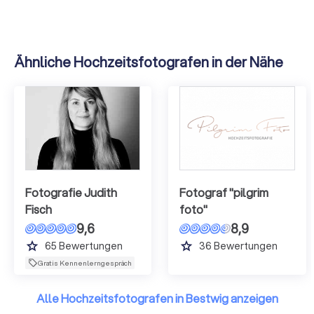
vorstellen können. Vielen, vielen Dank, liebe Chiara, für
diese unbezahlbaren Erinnerungen! 🥹♥️ Eine absolute
Empfehlung – nicht nur von uns, sondern auch von unseren
Ähnliche Hochzeitsfotografen in der Nähe
gesamten Hochzeitsgästen. Wir würden dich jederzeit
wieder buchen! 🌿✨
Fotografie Judith
Fotograf "pilgrim
Fisch
foto"
9,6
8,9
grade
grade
65
Bewertungen
36
Bewertungen
Gratis Kennenlerngespräch
Alle Hochzeitsfotografen in Bestwig anzeigen