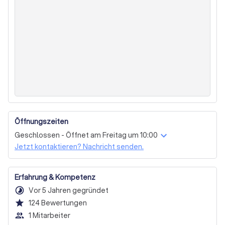
Öffnungszeiten
Geschlossen - Öffnet am Freitag um 10:00
Jetzt kontaktieren? Nachricht senden.
Erfahrung & Kompetenz
timelapse
Vor 5 Jahren gegründet
star
124
Bewertungen
people_outline
1 Mitarbeiter