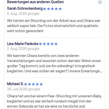
Bewertungen aus anderen Quellen
inf
Sarah Schreckenberg
5. Aug. 2026
google
Wir hatten ein Shooting von der Arbeit aus und Chiara war
wirklich super lieb. Die Fotos sind natürlich und qualitativ
sehr schön geworden!
Lisa-Marie Pankoke
2. Aug. 2026
google
Wir kannten Chiara bereits von zwei anderen
Veranstaltungen und wussten schon damals: Wenn unser
großer Tag kommt, soll sie ihn unbedingt fotografisch
begleiten. Und was sollen wir sagen? Unsere Erwartungen
wurden sogar noch übertroffen!😍 Die Bilder sind einfach
der absolute Wahnsinn. Chiara hat ein unglaubliches
Michael S.
Gespür für besondere Momente, Emotionen und Details.
30. Juli 2026
google
Durch Ihre herzliche und authentische Art haben wir uns
​Chiara hat uns bei einem Paar-Shooting mit unserem Baby
von Anfang an unglaublich wohl mit ihr gefühlt. Sie war
begleitet und es war einfach rundum mega! Von der
immer präsent, ohne sich jemals aufzudrängen, und hat so
ersten Sekunde an hat sie eine so herzliche und
viele wundervolle Augenblicke eingefangen, ohne dass