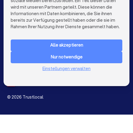
soziale Medien bereitzustellen. Ein Teil dieser Daten
wird mit unseren Partnern geteilt. Diese können die
Hochzeitsfotografen in München
Informationen mit Daten kombinieren, die Sie ihnen
bereits zur Verfügung gestellt haben oder die sie im
Hochzeitsfotografen in Köln
keyboard_arrow_down
FÜR PRIVATPERSONEN
Rahmen Ihrer Nutzung ihrer Dienste gesammelt haben.
Hochzeitsfotografen in Frankfurt am Main
keyboard_arrow_down
FÜR FIRMEN
Hochzeitsfotografen in Stuttgart
Alle akzeptieren
keyboard_arrow_down
ÜBER TRUSTLOCAL
Hochzeitsfotografen in Düsseldorf
Nur notwendige
LAND
Niederlande
Hochzeitsfotografen in Dortmund
Einstellungen verwalten
Belgien
Deutschland
Hochzeitsfotografen in Essen
Spanien
Hochzeitsfotografen in Bremen
©
2026
Trustlocal
Hochzeitsfotografen in Nürnberg
Hochzeitsfotografen in Dresden
Angebote vergleichen
Hochzeitsfotografen in Hannover