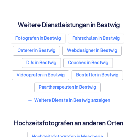
Weitere Dienstleistungen in Bestwig
Fotografen in Bestwig
Fahrschulen in Bestwig
Caterer in Bestwig
Webdesigner in Bestwig
DJs in Bestwig
Coaches in Bestwig
Videografen in Bestwig
Bestatter in Bestwig
Paartherapeuten in Bestwig
Sicherheitsdienste in Bestwig
Weitere Dienste in Bestwig anzeigen
add
Freie Redner in Bestwig
Hochzeitsfotografen an anderen Orten
Personal Trainer in Bestwig
Hochzeitsfotografen in Meschede