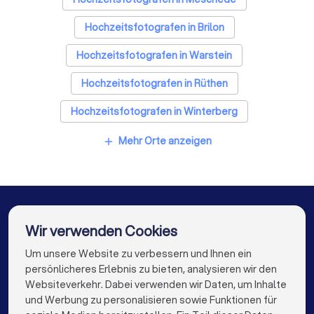
Hochzeitsfotografen in Brilon
Hochzeitsfotografen in Warstein
Hochzeitsfotografen in Rüthen
Hochzeitsfotografen in Winterberg
Hochzeitsfotografen in Anröchte
Mehr Orte anzeigen
add
Hochzeitsfotografen in Arnsberg
Hochzeitsfotografen in Möhnesee
Hochzeitsfotografen in Schmallenberg
Wir verwenden Cookies
Hochzeitsfotografen in Sundern
Um unsere Website zu verbessern und Ihnen ein
Die besten Unternehmen für Sie
persönlicheres Erlebnis zu bieten, analysieren wir den
Hochzeitsfotografen in Berlin
Websiteverkehr. Dabei verwenden wir Daten, um Inhalte
info@trustlocal.de
und Werbung zu personalisieren sowie Funktionen für
Hochzeitsfotografen in Hamburg