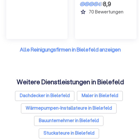
8,9
grade
70
Bewertungen
Alle Reinigungsfirmen in Bielefeld anzeigen
Weitere Dienstleistungen in Bielefeld
Dachdecker in Bielefeld
Maler in Bielefeld
Wärmepumpen-Installateure in Bielefeld
Bauunternehmer in Bielefeld
Stuckateure in Bielefeld