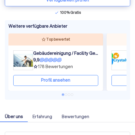
Verfügbarkeit prüfen
100% Gratis
check
Weitere verfügbare Anbieter
Top bewertet
Gebäudereinigung / Facility Germany Gmbh
C
9,9
8
178
Bewertungen
grade
gra
Profil ansehen
Über uns
Erfahrung
Bewertungen