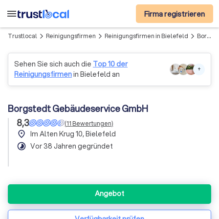
menu
Firma registrieren
Trustlocal
Reinigungsfirmen
Reinigungsfirmen in Bielefeld
Borgstedt Gebäudeservice GmbH
arrow_forward_ios
arrow_forward_ios
arrow_forward_ios
Sehen Sie sich auch die
Top 10 der
+
Reinigungsfirmen
in Bielefeld an
Borgstedt Gebäudeservice GmbH
8,3
(
11
Bewertungen
)
place
Im Alten Krug 10, Bielefeld
timelapse
Vor 38 Jahren gegründet
Angebot