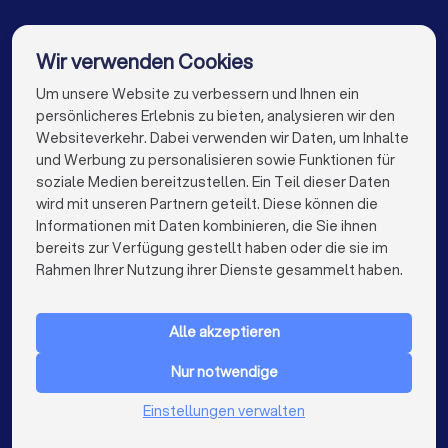
Reinigungsfirmen in Gütersloh
Reinigungsfirmen in Schloß Holte-Stukenbrock
Wir verwenden Cookies
Reinigungsfirmen in Hiddenhausen
Um unsere Website zu verbessern und Ihnen ein
Die besten Unternehmen für Sie
persönlicheres Erlebnis zu bieten, analysieren wir den
Reinigungsfirmen in Berlin
Websiteverkehr. Dabei verwenden wir Daten, um Inhalte
info@trustlocal.de
und Werbung zu personalisieren sowie Funktionen für
Reinigungsfirmen in Hamburg
soziale Medien bereitzustellen. Ein Teil dieser Daten
wird mit unseren Partnern geteilt. Diese können die
Reinigungsfirmen in München
Informationen mit Daten kombinieren, die Sie ihnen
bereits zur Verfügung gestellt haben oder die sie im
Reinigungsfirmen in Köln
keyboard_arrow_down
FÜR PRIVATPERSONEN
Rahmen Ihrer Nutzung ihrer Dienste gesammelt haben.
Reinigungsfirmen in Frankfurt am Main
keyboard_arrow_down
FÜR FIRMEN
Reinigungsfirmen in Stuttgart
Alle akzeptieren
keyboard_arrow_down
ÜBER TRUSTLOCAL
Reinigungsfirmen in Düsseldorf
Nur notwendige
LAND
Niederlande
Einstellungen verwalten
Reinigungsfirmen in Dortmund
Belgien
Deutschland