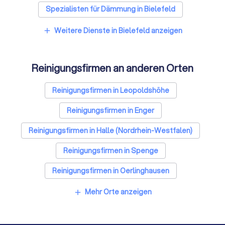
Spezialisten für Dämmung in Bielefeld
Umzugsunternehmen in Bielefeld
Weitere Dienste in Bielefeld anzeigen
add
Kammerjäger in Bielefeld
Reinigungsfirmen an anderen Orten
Sicherheitstechniker in Bielefeld
Trockenbauer in Bielefeld
Reinigungsfirmen in Leopoldshöhe
Sanitärinstallateure in Bielefeld
Reinigungsfirmen in Enger
Fliesenleger in Bielefeld
Reinigungsfirmen in Halle (Nordrhein-Westfalen)
Fensterbauer in Bielefeld
Bodenleger in Bielefeld
Reinigungsfirmen in Spenge
Reinigungsfirmen in Oerlinghausen
Reinigungsfirmen in Herford
Mehr Orte anzeigen
add
Reinigungsfirmen in Bad Salzuflen