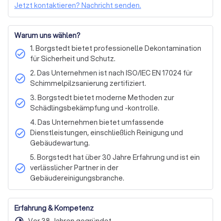
Jetzt kontaktieren? Nachricht senden.
Fensterputzer & Glasreinigung
Solaranlagenreinigung
Tauben
Kompletter Hausmeisterservice
Warum uns wählen?
Gartenpflege
Reparaturen und Instandhaltung
1. Borgstedt bietet professionelle Dekontamination
Winterdienst
General cleaning
Facade cleaning
check_circle
für Sicherheit und Schutz.
Construction, building and final cleaning
2. Das Unternehmen ist nach ISO/IEC EN 17024 für
check_circle
Deep cleaning / disinfection and sanitisation
Schimmelpilzsanierung zertifiziert.
Other types of cleaning
Window and glass cleaning
3. Borgstedt bietet moderne Methoden zur
check_circle
Solar panel cleaning
Schädlingsbekämpfung und -kontrolle.
Upholstery cleaning
Private
Commercial
4. Das Unternehmen bietet umfassende
check_circle
Dienstleistungen, einschließlich Reinigung und
Gebäudewartung.
5. Borgstedt hat über 30 Jahre Erfahrung und ist ein
check_circle
verlässlicher Partner in der
Gebäudereinigungsbranche.
Erfahrung & Kompetenz