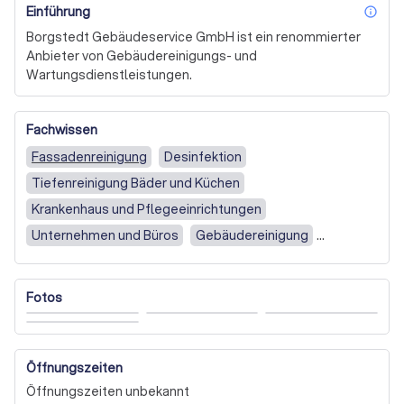
Einführung
inf
Borgstedt Gebäudeservice GmbH ist ein renommierter 
Anbieter von Gebäudereinigungs- und 
Wartungsdienstleistungen.
Fachwissen
Fassadenreinigung
Desinfektion
Tiefenreinigung Bäder und Küchen
Krankenhaus und Pflegeeinrichtungen
Unternehmen und Büros
Gebäudereinigung
Fensterputzer
Privatperson
Regelmäßige Reinigung
Solaranlagen
Autopflege
Fotos
Polsterreinigung
Allgemeine Reinigung
Bau-, Gebäude- und Endreinigung
Tiefenreinigung / Desinfektion, Entkeimung
Öffnungszeiten
Öffnungszeiten unbekannt
Andere Reinigungsarten