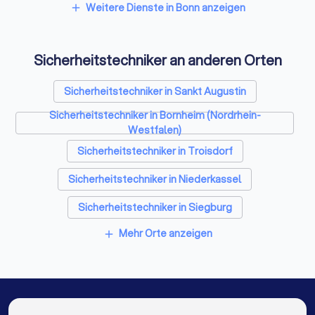
Umzugsunternehmen in Bonn
Kammerjäger in Bonn
Weitere Dienste in Bonn anzeigen
add
Trockenbauer in Bonn
Sanitärinstallateure in Bonn
Sicherheitstechniker an anderen Orten
Fliesenleger in Bonn
Fensterbauer in Bonn
Bodenleger in Bonn
Sicherheitstechniker in Sankt Augustin
Sicherheitstechniker in Bornheim (Nordrhein-
Westfalen)
Sicherheitstechniker in Troisdorf
Sicherheitstechniker in Niederkassel
Sicherheitstechniker in Siegburg
Mehr Orte anzeigen
add
Sicherheitstechniker in Wachtberg
Sicherheitstechniker in Meckenheim (Nordrhein-
Westfalen)
Sicherheitstechniker in Hennef