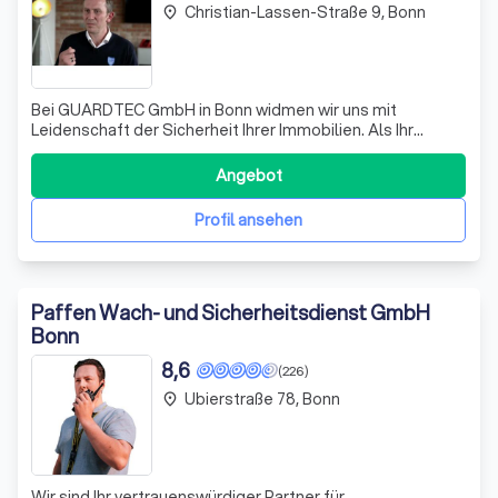
Christian-Lassen-Straße 9, Bonn
place
Bei GUARDTEC GmbH in Bonn widmen wir uns mit
Leidenschaft der Sicherheit Ihrer Immobilien. Als Ihr
vertrauenswürdiger Partner für Sicherheitstechnologien
bieten wir fortschrittliche Lösungen, die speziell auf Ihre
Angebot
Bedürfnisse zugeschnitten sind. Unsere Expertise
umfasst hochmoderne Alarmanlagen und
Profil ansehen
Paffen Wach- und Sicherheitsdienst GmbH
Bonn
8,6
(226)
Ubierstraße 78, Bonn
place
Wir sind Ihr vertrauenswürdiger Partner für