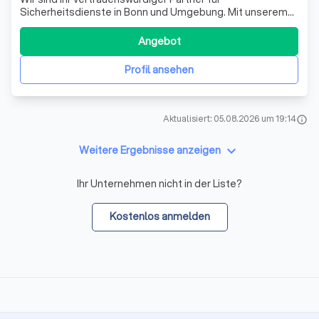
Sicherheitsdienste in Bonn und Umgebung. Mit unserem
IHK-zertifizierten Team setzen wir maßgeschneiderte
Sicherheitskonzepte um und garantieren durch
Angebot
kontinuierliche Weiterbildung höchste
Sicherheitsstandards. Für jede Veranstaltung bieten wir
Profil ansehen
professionel
Aktualisiert: 05.08.2026 um 19:14
info
keyboard_arrow_down
Weitere Ergebnisse anzeigen
Ihr Unternehmen nicht in der Liste?
Kostenlos anmelden