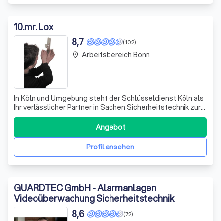
10
.
mr. Lox
8,7
(102)
Arbeitsbereich Bonn
place
In Köln und Umgebung steht der Schlüsseldienst Köln als
Ihr verlässlicher Partner in Sachen Sicherheitstechnik zur
Seite. Wir bieten professionelle Lösungen für private und
gewerbliche Objekte, um Ihr Zuhause oder Ihre
Angebot
Geschäftsräume vor unerwünschten Zugriffen zu
schützen. Unser Team aus erfahrenen
Profil ansehen
GUARDTEC GmbH - Alarmanlagen
Videoüberwachung Sicherheitstechnik
8,6
(72)