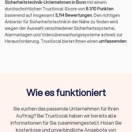
Sicherheitstechnik-Unternehmen in Bonn
mit einem
durchschnittlichen Trustlocal-Score von
8.1/10 Punkten
basierend auf insgesamt
3,114 Bewertungen
. Den richtigen
Anbieter für Sicherheitstechnik in der Nähe zu finden wird
wegen der Auswahl verschiedener Sicherheitssysteme,
Alarmanlagen und Videoüberwachungssysteme schnell zur
Herausforderung. Trustlocal bietet Ihnen einen
umfassenden
Überblick der besten Sicherheitstechnik-Firmen in Bonn
. So
fällt Ihnen die Wahl eines geeigneten Anbieters deutlich
leichter.
Was macht ein Sicherheitstechnik-
Unternehmen in Bonn?
Wie es funktioniert
Ein professionelles Sicherheitstechnik-Unternehmen
übernimmt weit mehr als nur die Installation von
Sie suchen das passende Unternehmen für Ihren
Alarmanlagen. Moderne Sicherheitstechnik-Anbieter bieten
Auftrag? Bei Trustlocal haben wir bereits alle
ein umfassendes Servicepaket: von der ersten
Sicherheitsberatung
über die
Planung
und
Installation
bis hin
Informationen für Sie zusammengestellt. Holen Sie
zur
regelmäßigen Wartung der Sicherheitssysteme
.
kostenlose und unverbindliche Angebote von