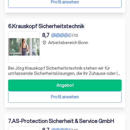
Profil ansehen
6
.
Krauskopf Sicherheitstechnik
8,7
(72)
Arbeitsbereich Bonn
place
Bei Jörg Krauskopf Sicherheitstechnik stehen wir für
umfassende Sicherheitslösungen, die Ihr Zuhause oder Ihr
Unternehmen vor Einbrüchen und anderen
Sicherheitsrisiken schützen. Unsere Expertise in der
Angebot
Sicherheitstechnik basiert auf jahrzehntelanger Erfahrung
und ständiger Weiterbildung, um Ihnen di
Profil ansehen
7
.
AS-Protection Sicherheit & Service GmbH