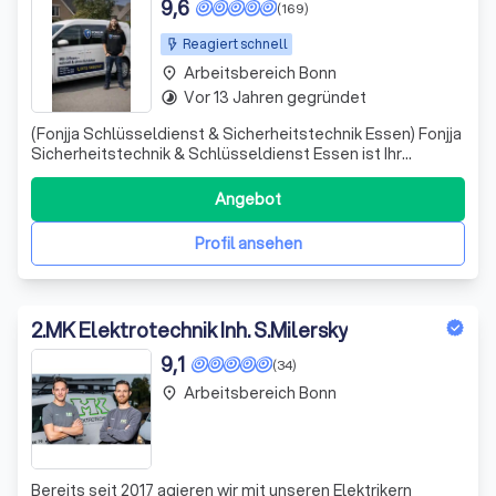
9,6
(169)
Reagiert schnell
Arbeitsbereich Bonn
place
Vor 13 Jahren gegründet
timelapse
(Fonjja Schlüsseldienst & Sicherheitstechnik Essen) Fonjja
Sicherheitstechnik & Schlüsseldienst Essen ist Ihr
zuverlässiger Ansprechpartner für schnelle und
professionelle Hilfe rund um Türöffnungen und
Angebot
Sicherheitstechnik. Wir stehen Ihnen 24 Stunden am Tag,
7 Tage die Woche zur Verfügung – egal o
Profil ansehen
2
.
MK Elektrotechnik Inh. S.Milersky
9,1
(34)
Arbeitsbereich Bonn
place
Bereits seit 2017 agieren wir mit unseren Elektrikern