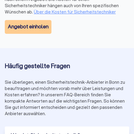
Beratung vor Ort anbieten. Bei Trustlocal finden Sie zu jedem
Sicherheitstechniker hängen auch von Ihren spezifischen
Sicherheitstechnik-Anbieter
Kundenbewertungen
,
Fotos
von
Wünschen ab.
Über die Kosten für Sicherheitstechniker
realisierten Projekten und detaillierte
Leistungsbeschreibungen
. So können Sie sich bereits vor
Angebot einholen
dem ersten Kontakt ein umfassendes Bild machen.
Warum einen lokalen Sicherheitstechnik-
Anbieter in Bonn wählen?
Häufig gestellte Fragen
Die Entscheidung für einen Sicherheitstechnik-Anbieter aus
Bonn bringt entscheidende Vorteile mit sich:
Regionales Know-how:
Lokale Sicherheitstechniker
kennen die örtlichen Gegebenheiten und häufigsten
Sie überlegen, einen Sicherheitstechnik-Anbieter in Bonn zu
Sicherheitsrisiken.
beauftragen und möchten vorab mehr über Leistungen und
Schnelle Einsatzbereitschaft und Verfügbarkeit:
Kurze
Kosten erfahren? In unserem FAQ-Bereich finden Sie
Anfahrtswege gewährleisten rasches Handeln bei
kompakte Antworten auf die wichtigsten Fragen. So können
Störungen oder Notfällen.
Sie gut informiert entscheiden und gezielt den passenden
Mehr Vertrauen:
Dank direktem Kontakt, Vor-Ort-
Anbieter auswählen.
Betreuung und regionaler Präsenz
Individuelle Sicherheitslösungen:
Personalisierte
Konzepte basierend auf lokalen