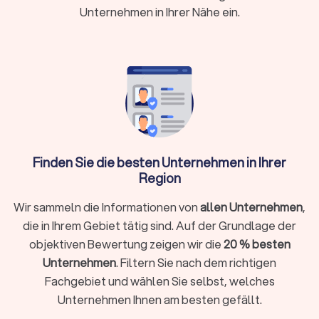
Zu den Kernleistungen von Sicherheitstechnik-Anbietern
Unternehmen in Ihrer Nähe ein.
gehören Systeme für:
Alarmanlagen:
Von einfachen Einbruchmeldeanlagen bis
zu komplexen Sicherheitssystemen.
Videoüberwachung:
Professionelle Kamerasysteme für
Innen- und Außenbereiche.
Brandschutz:
Rauchmelder, Brandmeldeanlagen und
Löschsysteme.
Schließanlagen:
Mechanische und elektronische
Zutrittskontrollsysteme.
Smart Home Sicherheitstechnik:
Intelligente
Finden Sie die besten Unternehmen in Ihrer
Vernetzung aller Sicherheitskomponenten.
Industrie-Sicherheitstechnik:
Region
Speziallösungen für
Gewerbe und Industrieanlagen.
Wir sammeln die Informationen von
Mobile Sicherheitstechnik:
Flexible Sicherheitslösungen
allen Unternehmen
,
für temporäre Einsätze.
die in Ihrem Gebiet tätig sind. Auf der Grundlage der
SOS:
Notrufsysteme ermöglichen es, in Notfällen per
objektiven Bewertung zeigen wir die
20 % besten
Knopfdruck oder automatisch durch Sensoren sofort
Unternehmen
. Filtern Sie nach dem richtigen
Hilfe zu alarmieren.
Fachgebiet und wählen Sie selbst, welches
Viele Sicherheitstechnik-Firmen bringen auch eigene
Überwachungszentralen mit und übernehmen die komplette
Unternehmen Ihnen am besten gefällt.
Betreuung der installierten Anlagen. Diese Firmen für