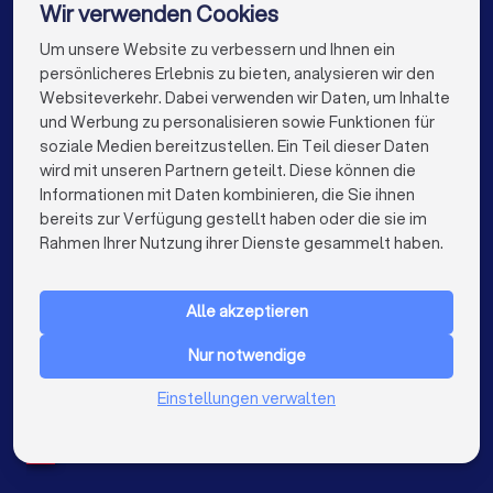
Wir verwenden Cookies
Sicherheitstechniker in Bad Honnef
Um unsere Website zu verbessern und Ihnen ein
Die besten Sicherheitstechniker für Sie
Sicherheitstechniker in Rheinbach
persönlicheres Erlebnis zu bieten, analysieren wir den
Websiteverkehr. Dabei verwenden wir Daten, um Inhalte
Sicherheitstechniker in Berlin
info@trustlocal.de
und Werbung zu personalisieren sowie Funktionen für
Sicherheitstechniker in Hamburg
soziale Medien bereitzustellen. Ein Teil dieser Daten
wird mit unseren Partnern geteilt. Diese können die
Sicherheitstechniker in München
Informationen mit Daten kombinieren, die Sie ihnen
bereits zur Verfügung gestellt haben oder die sie im
keyboard_arrow_down
FÜR PRIVATPERSONEN
Sicherheitstechniker in Köln
Rahmen Ihrer Nutzung ihrer Dienste gesammelt haben.
keyboard_arrow_down
FÜR FIRMEN
Sicherheitstechniker in Frankfurt am Main
Alle akzeptieren
keyboard_arrow_down
ÜBER TRUSTLOCAL
Sicherheitstechniker in Stuttgart
Nur notwendige
LAND
Sicherheitstechniker in Düsseldorf
Niederlande
Einstellungen verwalten
Belgien
Sicherheitstechniker in Dortmund
Deutschland
Sicherheitstechniker in Essen
Spanien