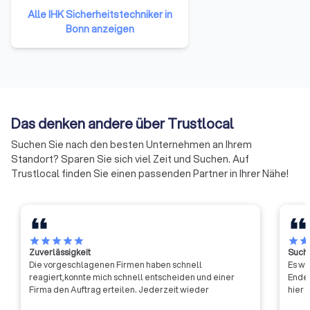
Unternehmen einer Region. Alle
Alle IHK Sicherheitstechniker in
Gewerbetreibenden und
Bonn anzeigen
Unternehmen mit Ausnahme
reiner Handwerksunternehmen,
Landwirtschaften und
Freiberufler (die nicht ins
Handelsregister eingetragen
sind) gehören ihnen per Gesetz
Das denken andere über Trustlocal
an.
Suchen Sie nach den besten Unternehmen an Ihrem
Standort? Sparen Sie sich viel Zeit und Suchen. Auf
Trustlocal finden Sie einen passenden Partner in Ihrer Nähe!
star
star
star
star
star
star
sta
Zuverlässigkeit
Suche
Die vorgeschlagenen Firmen haben schnell
Es wa
reagiert,konnte mich schnell entscheiden und einer
Ende 
Firma den Auftrag erteilen. Jederzeit wieder
hier 