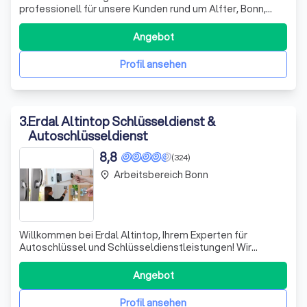
professionell für unsere Kunden rund um Alfter, Bonn,
Meckenheim und Rheinbach. Im Mai 2023 sind wir mit der
Firma an unseren neuen Standort in Rheinbach
Angebot
umgezogen. In Ihrem Haushalt oder Ihrem Büro sorgen wir
mit dem Einbau von passender Lichtte
Profil ansehen
3
.
Erdal Altintop Schlüsseldienst &
Autoschlüsseldienst
8,8
(324)
Arbeitsbereich Bonn
place
Willkommen bei Erdal Altintop, Ihrem Experten für
Autoschlüssel und Schlüsseldienstleistungen! Wir
fertigen nicht nur Autoschlüssel, sondern auch Schlüssel
für Motorräder, Lkw und Wohnmobile. Mit modernster
Angebot
Technik programmieren wir Ihre neuen Schlüssel direkt
am Fahrzeug, sodass Sie schnell wieder
Profil ansehen