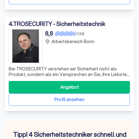
4
.
TROSECURITY - Sicherheitstechnik
8,8
(33)
Arbeitsbereich Bonn
place
Bei TROSECURITY verstehen wir Sicherheit nicht als
Produkt, sondern als ein Versprechen an Sie, Ihre Liebsten
und Ihr Eigentum zu schützen. Mit über 20 Jahren
Erfahrung in der Sicherheitsbranche bieten wir
Angebot
maßgeschneiderte Lösungen, die genau auf Ihre
Bedürfnisse und Wünsche zugeschnitten sind. Unse
Profil ansehen
Tipp! 4 Sicherheitstechniker schnell und