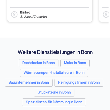
Bärbel
account_circle
account_circl
31. Juli
auf
Trustpilot
Weitere Dienstleistungen in Bonn
Dachdecker in Bonn
Maler in Bonn
Wärmepumpen-Installateure in Bonn
Bauunternehmer in Bonn
Reinigungsfirmen in Bonn
Stuckateure in Bonn
Spezialisten für Dämmung in Bonn