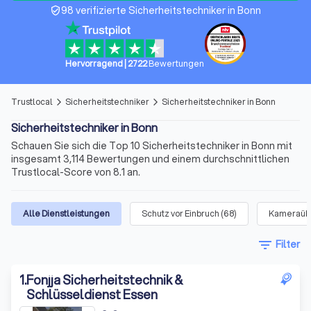
98 verifizierte Sicherheitstechniker in Bonn
verified_user
Hervorragend
|
2722
Bewertungen
Trustlocal
Sicherheitstechniker
Sicherheitstechniker in Bonn
arrow_forward_ios
arrow_forward_ios
Sicherheitstechniker in Bonn
Schauen Sie sich die Top 10 Sicherheitstechniker in Bonn mit
insgesamt 3,114 Bewertungen und einem durchschnittlichen
Trustlocal-Score von 8.1 an.
Alle Dienstleistungen
Schutz vor Einbruch
(
68
)
Kameraüb
filter_list
Filter
1
.
Fonjja Sicherheitstechnik &
Schlüsseldienst Essen