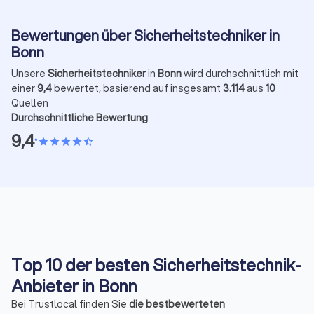
Bewertungen über Sicherheitstechniker in
Bonn
Unsere
Sicherheitstechniker
in
Bonn
wird durchschnittlich mit
einer
9,4
bewertet, basierend auf insgesamt
3.114
aus
10
Quellen
Durchschnittliche Bewertung
9,4
•
star
star
star
star
star_half
Top 10 der besten Sicherheitstechnik-
Anbieter in Bonn
Bei Trustlocal finden Sie
die bestbewerteten