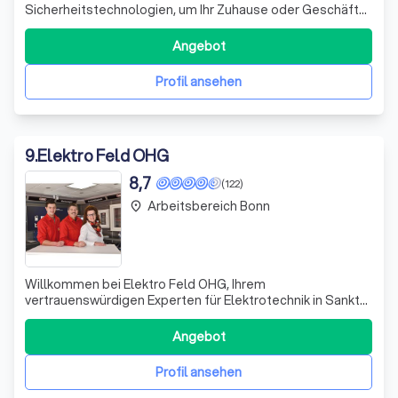
Sicherheitstechnologien, um Ihr Zuhause oder Geschäft
optimal zu schützen. Mit jahrelanger Erfahrung in der
Branche bieten wir maßgeschneiderte
Angebot
Sicherheitslösungen, die genau auf die spezifischen
Bedürfnisse und Anforderungen unserer Kunden zuge
Profil ansehen
9
.
Elektro Feld OHG
8,7
(122)
Arbeitsbereich Bonn
place
Willkommen bei Elektro Feld OHG, Ihrem
vertrauenswürdigen Experten für Elektrotechnik in Sankt
Augustin. Seit 1928 bieten wir maßgeschneiderte
Lösungen in den Bereichen Sicherheits- und
Angebot
Schließtechnik, Elektroinstallationen, Computertechnik,
Haussteuerung und Beleuchtung. Unsere qualifizierten
Profil ansehen
Mitar