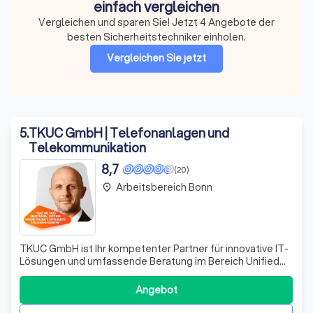
einfach vergleichen
Vergleichen und sparen Sie! Jetzt 4 Angebote der
besten Sicherheitstechniker einholen.
Vergleichen Sie jetzt
5
.
TKUC GmbH | Telefonanlagen und
Telekommunikation
8,7
(20)
Arbeitsbereich Bonn
place
TKUC GmbH ist Ihr kompetenter Partner für innovative IT-
Lösungen und umfassende Beratung im Bereich Unified
Communications und Cloud-Services. Wir verstehen die
Herausforderungen moderner Unternehmen und bieten
Angebot
maßgeschneiderte Lösungen, die auf Ihre spezifischen
Bedürfnisse zugeschnitten sind. Unse