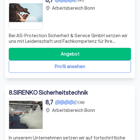
8,7
(41)
Arbeitsbereich Bonn
place
Bei AS-Protection Sicherheit & Service GmbH setzen wir
uns mit Leidenschaft und Fachkompetenz für Ihre
Sicherheit ein. Unser umfassendes Angebot an
Sicherheitsdienstleistungen schützt Sie, Ihre Lieben und
Angebot
Ihre wertvollen Besitztümer in jeder Situation. Ob im
privaten Rahmen, in Ihrer Firma oder bei
Profil ansehen
8
.
SIRENKO Sicherheitstechnik
8,7
(38)
Arbeitsbereich Bonn
place
In unserem Unternehmen setzen wir auf fortschrittliche