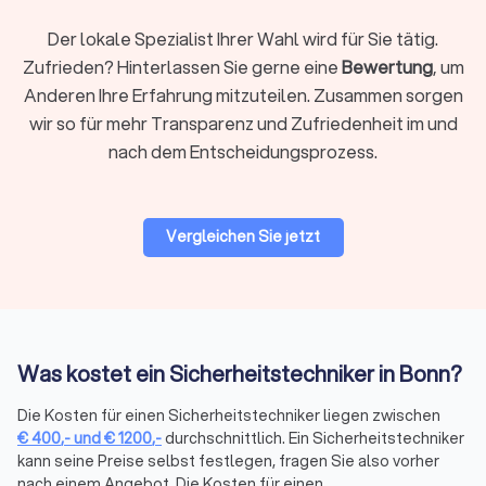
Für Klarheit über die tatsächlichen Kosten lohnt es sich, bis zu
vier individuelle Angebote von mehreren Anbietern in Bonn
Der lokale Spezialist Ihrer Wahl wird für Sie tätig.
über Trustlocal einzuholen.
Zufrieden? Hinterlassen Sie gerne eine
Bewertung
, um
Anderen Ihre Erfahrung mitzuteilen. Zusammen sorgen
wir so für mehr Transparenz und Zufriedenheit im und
Qualitätskriterien und Auswahl des richtigen
nach dem Entscheidungsprozess.
Anbieters
Die Qualität einer Firma für Sicherheitstechnik lässt sich an
verschiedenen Faktoren erkennen.
Sicherheitstechnik-Unternehmen sollten professionelle
Vergleichen Sie jetzt
Zertifikate wie VdS, BHE, ISO 9001, TÜV und
branchenspezifische Normen wie DIN 77200 oder ISO/IEC
27001 vorweisen können, die für hohe Qualitäts- und
Sicherheitsstandards stehen. Solche Zertifizierungen
belegen kontinuierliche Prozessoptimierung, rechtliche
Was kostet ein Sicherheitstechniker in Bonn?
Konformität sowie regelmäßige Weiterbildung.
Mitgliedschaften in Fachverbänden
und kontinuierliche
Die Kosten für einen Sicherheitstechniker liegen zwischen
Weiterbildung
sind weitere wichtige Indikatoren. Anbieter von
€
400
,-
und
€
1200
,-
durchschnittlich. Ein Sicherheitstechniker
Sicherheitstechnik für Ihr Projekt sollten
Referenzen
kann seine Preise selbst festlegen, fragen Sie also vorher
vorweisen können und idealerweise eine persönliche
nach einem Angebot. Die Kosten für einen