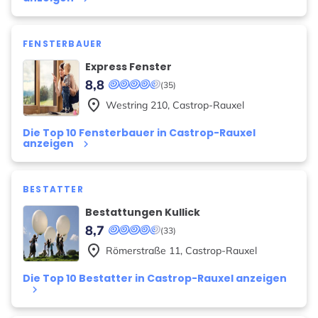
FENSTERBAUER
Express Fenster
8,8
(35)
place
Westring
210
,
Castrop-Rauxel
Die Top 10 Fensterbauer in Castrop-Rauxel
anzeigen
keyboard_arrow_right
BESTATTER
Bestattungen Kullick
8,7
(33)
place
Römerstraße
11
,
Castrop-Rauxel
Die Top 10 Bestatter in Castrop-Rauxel anzeigen
keyboard_arrow_right