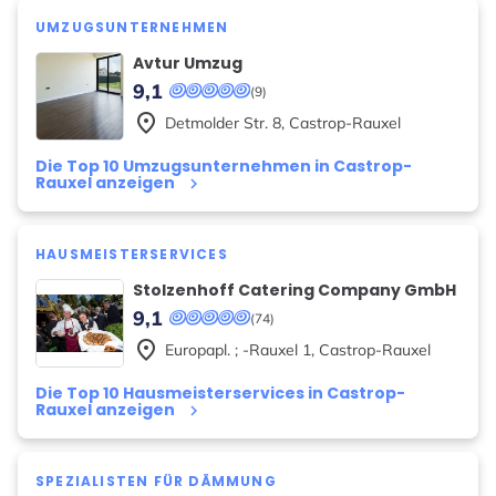
UMZUGSUNTERNEHMEN
Avtur Umzug
9,1
(9)
place
Detmolder Str.
8
,
Castrop-Rauxel
Die Top 10 Umzugsunternehmen in Castrop-
Rauxel anzeigen
keyboard_arrow_right
HAUSMEISTERSERVICES
Stolzenhoff Catering Company GmbH
9,1
(74)
place
Europapl. ; -Rauxel
1
,
Castrop-Rauxel
Die Top 10 Hausmeisterservices in Castrop-
Rauxel anzeigen
keyboard_arrow_right
SPEZIALISTEN FÜR DÄMMUNG