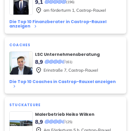
9,1
(196)
place
am förderturm
1
,
Castrop-Rauxel
Die Top 10 Finanzberater in Castrop-Rauxel
anzeigen
keyboard_arrow_right
COACHES
LSC Unternehmensberatung
8,9
(61)
place
Erinstraße
7
,
Castrop-Rauxel
Die Top 10 Coaches in Castrop-Rauxel anzeigen
keyboard_arrow_right
STUCKATEURE
Malerbetrieb Heiko Wilken
8,9
(25)
place
Am Förderturm
5 b
,
Castrop-Rauxel