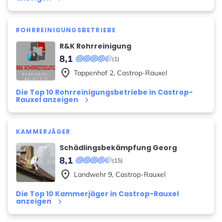
ROHRREINIGUNGSBETRIEBE
R&K Rohrreinigung
8,1
(1)
place
Tappenhof
2
,
Castrop-Rauxel
Die Top 10 Rohrreinigungsbetriebe in Castrop-
Rauxel anzeigen
keyboard_arrow_right
KAMMERJÄGER
Schädlingsbekämpfung Georg
8,1
(15)
place
Landwehr
9
,
Castrop-Rauxel
Die Top 10 Kammerjäger in Castrop-Rauxel
anzeigen
keyboard_arrow_right