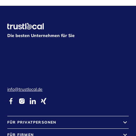
Die besten Unternehmen für Sie
info@trustlocal.de
keyboard_arrow_down
FÜR PRIVATPERSONEN
keyboard_arrow_down
FÜR FIRMEN