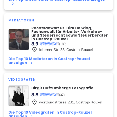
keyboard_arrow_right
MEDIATOREN
Rechtsanwalt Dr. Dirk Helwing,
Fachanwalt für Arbeits-, Verkehrs-
und Steuerrecht sowie Steuerberater
in Castrop-Rauxel
8,9
(189)
place
Ickerner Str.
38
,
Castrop-Rauxel
Die Top 10 Mediatoren in Castrop-Rauxel
anzeigen
keyboard_arrow_right
VIDEOGRAFEN
Birgit Hofzumberge Fotografie
8,8
(37)
place
wartburgstrasse
281
,
Castrop-Rauxel
Die Top 10 Videografen in Castrop-Rauxel
anzeigen
keyboard_arrow_right