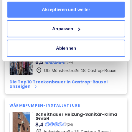
8,5
(31)
place
Akzeptieren und weiter
Borghagener Str.
8
,
Castrop-Rauxel
Die Top 10 Heizungsbauer in Castrop-Rauxel
anzeigen
keyboard_arrow_right
Anpassen
TROCKENBAUER
Ablehnen
Schreinerei Eckhardt GmbH
8,5
(66)
place
Ob. Münsterstraße
18
,
Castrop-Rauxel
Die Top 10 Trockenbauer in Castrop-Rauxel
anzeigen
keyboard_arrow_right
WÄRMEPUMPEN-INSTALLATEURE
Scheithauer Heizung-Sanitär-Klima
GmbH
8,4
(24)
place
Industriestraße
18
,
Castrop-Rauxel