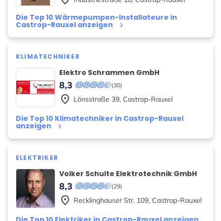
Die Top 10 Wärmepumpen-Installateure in
Castrop-Rauxel anzeigen
keyboard_arrow_right
KLIMATECHNIKER
Elektro Schrammen GmbH
8,3
(30)
place
Lönsstraße
39
,
Castrop-Rauxel
Die Top 10 Klimatechniker in Castrop-Rauxel
anzeigen
keyboard_arrow_right
ELEKTRIKER
Volker Schulte Elektrotechnik GmbH
8,3
(29)
place
Recklinghauser Str.
109
,
Castrop-Rauxel
Die Top 10 Elektriker in Castrop-Rauxel anzeigen