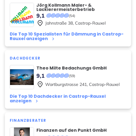
Jörg Kollmann Maler- &
Lackierermeisterbetrieb
9,1
(54)
place
Jahnstraße
38
,
Castrop-Rauxel
Die Top 10 Spezialisten für Dämmung in Castrop-
Rauxel anzeigen
keyboard_arrow_right
DACHDECKER
Theo Milte Bedachungs GmbH
9,1
(59)
place
Wartburgstrasse
241
,
Castrop-Rauxel
Die Top 10 Dachdecker in Castrop-Rauxel
anzeigen
keyboard_arrow_right
FINANZBERATER
Finanzen auf den Punkt GmbH