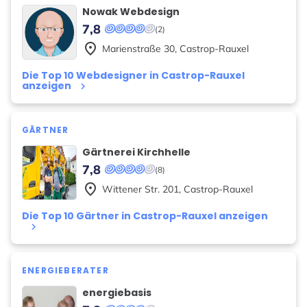
Nowak Webdesign
7,8
(2)
place
Marienstraße
30
,
Castrop-Rauxel
Die Top 10 Webdesigner in Castrop-Rauxel
anzeigen
keyboard_arrow_right
GÄRTNER
Gärtnerei Kirchhelle
7,8
(8)
place
Wittener Str.
201
,
Castrop-Rauxel
Die Top 10 Gärtner in Castrop-Rauxel anzeigen
keyboard_arrow_right
ENERGIEBERATER
energiebasis