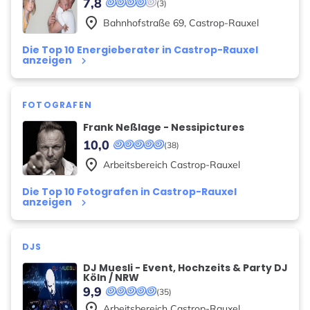
7,8
(3)
place
Bahnhofstraße
69
,
Castrop-Rauxel
Die Top 10 Energieberater in Castrop-Rauxel
anzeigen
keyboard_arrow_right
FOTOGRAFEN
Frank Neßlage - Nessipictures
10,0
(38)
place
Arbeitsbereich
Castrop-Rauxel
Die Top 10 Fotografen in Castrop-Rauxel
anzeigen
keyboard_arrow_right
DJS
DJ Muesli - Event, Hochzeits & Party DJ
Köln / NRW
9,9
(35)
place
Arbeitsbereich
Castrop-Rauxel