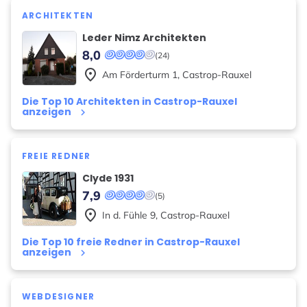
ARCHITEKTEN
Leder Nimz Architekten
8,0
(24)
place
Am Förderturm
1
,
Castrop-Rauxel
Die Top 10 Architekten in Castrop-Rauxel
anzeigen
keyboard_arrow_right
FREIE REDNER
Clyde 1931
7,9
(5)
place
In d. Fühle
9
,
Castrop-Rauxel
Die Top 10 freie Redner in Castrop-Rauxel
anzeigen
keyboard_arrow_right
WEBDESIGNER