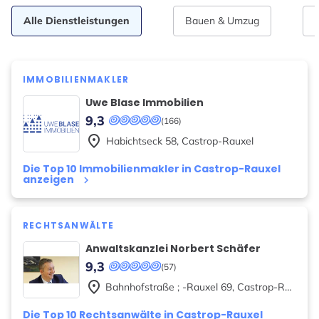
Alle Dienstleistungen
Bauen & Umzug
IMMOBILIENMAKLER
Uwe Blase Immobilien
9,3
(166)
place
Habichtseck
58
,
Castrop-Rauxel
Die Top 10 Immobilienmakler in Castrop-Rauxel
anzeigen
keyboard_arrow_right
RECHTSANWÄLTE
Anwaltskanzlei Norbert Schäfer
9,3
(57)
place
Bahnhofstraße ; -Rauxel
69
,
Castrop-Rauxel
Die Top 10 Rechtsanwälte in Castrop-Rauxel