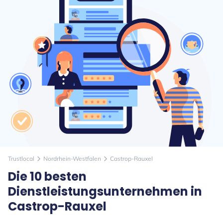
Trustlocal
Nordrhein-Westfalen
Castrop-Rauxel
arrow_forward_ios
arrow_forward_ios
Die 10 besten
Dienstleistungsunternehmen in
Castrop-Rauxel