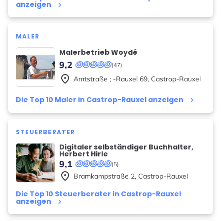
anzeigen
keyboard_arrow_right
MALER
Malerbetrieb Woydé
9,2
(47)
place
Amtstraße ; -Rauxel
69
,
Castrop-Rauxel
Die Top 10 Maler in Castrop-Rauxel anzeigen
keyboard_arrow_right
STEUERBERATER
Digitaler selbständiger Buchhalter,
Herbert Hirle
9,1
(5)
place
Bramkampstraße
2
,
Castrop-Rauxel
Die Top 10 Steuerberater in Castrop-Rauxel
anzeigen
keyboard_arrow_right