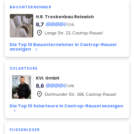
BAUUNTERNEHMER
H.R. Trockenbau Reiswich
8,7
(24)
place
Lange Str.
23
,
Castrop-Rauxel
Die Top 10 Bauunternehmer in Castrop-Rauxel
anzeigen
keyboard_arrow_right
SOLARTEURE
KVI. GmbH
8,6
(49)
place
Dortmunder Str.
166
,
Castrop-Rauxel
Die Top 10 Solarteure in Castrop-Rauxel anzeigen
keyboard_arrow_right
FLIESENLEGER