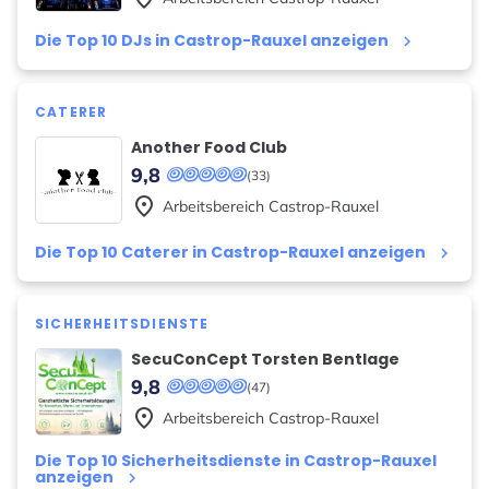
Die Top 10 DJs in Castrop-Rauxel anzeigen
keyboard_arrow_right
CATERER
Another Food Club
9,8
(33)
place
Arbeitsbereich
Castrop-Rauxel
Die Top 10 Caterer in Castrop-Rauxel anzeigen
keyboard_arrow_right
SICHERHEITSDIENSTE
SecuConCept Torsten Bentlage
9,8
(47)
place
Arbeitsbereich
Castrop-Rauxel
Die Top 10 Sicherheitsdienste in Castrop-Rauxel
anzeigen
keyboard_arrow_right