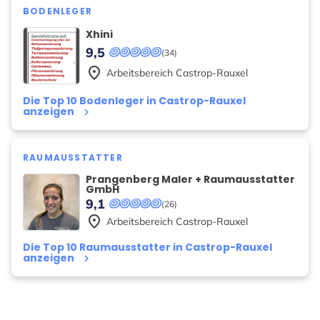
BODENLEGER
Xhini
9,5
(34)
place
Arbeitsbereich
Castrop-Rauxel
Die Top 10 Bodenleger in Castrop-Rauxel
anzeigen
keyboard_arrow_right
RAUMAUSSTATTER
Prangenberg Maler + Raumausstatter
GmbH
9,1
(26)
place
Arbeitsbereich
Castrop-Rauxel
Die Top 10 Raumausstatter in Castrop-Rauxel
anzeigen
keyboard_arrow_right