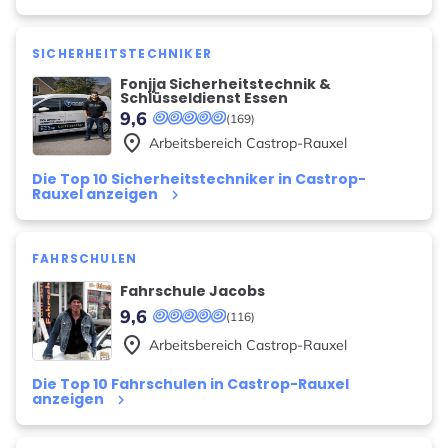
SICHERHEITSTECHNIKER
Fonjja Sicherheitstechnik &
Schlüsseldienst Essen
9,6
(169)
place
Arbeitsbereich
Castrop-Rauxel
Die Top 10 Sicherheitstechniker in Castrop-
Rauxel anzeigen
keyboard_arrow_right
FAHRSCHULEN
Fahrschule Jacobs
9,6
(116)
place
Arbeitsbereich
Castrop-Rauxel
Die Top 10 Fahrschulen in Castrop-Rauxel
anzeigen
keyboard_arrow_right