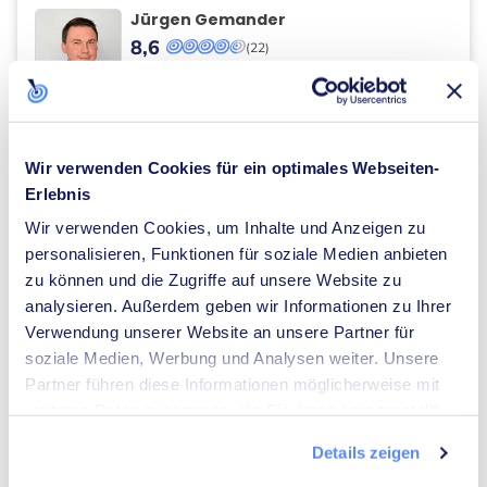
Jürgen Gemander
8,6
(22)
place
wartburgstrasse
33
,
Castrop-Rauxel
Die Top 10 Fliesenleger in Castrop-Rauxel
anzeigen
keyboard_arrow_right
Wir verwenden Cookies für ein optimales Webseiten-
Erlebnis
SANITÄRINSTALLATEURE
Wir verwenden Cookies, um Inhalte und Anzeigen zu
Wilms - Sanitär Heizung & Elektro
personalisieren, Funktionen für soziale Medien anbieten
GmbH
8,5
(83)
zu können und die Zugriffe auf unsere Website zu
place
Wartburgstraße
134
,
Castrop-Rauxel
analysieren. Außerdem geben wir Informationen zu Ihrer
Verwendung unserer Website an unsere Partner für
Die Top 10 Sanitärinstallateure in Castrop-Rauxel
anzeigen
soziale Medien, Werbung und Analysen weiter. Unsere
keyboard_arrow_right
Partner führen diese Informationen möglicherweise mit
weiteren Daten zusammen, die Sie ihnen bereitgestellt
HEIZUNGSBAUER
haben oder die sie im Rahmen Ihrer Nutzung der Dienste
Details zeigen
gesammelt haben.
Klaus Kemper GmbH