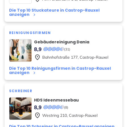
Die Top 10 Stuckateure in Castrop-Rauxel
anzeigen
keyboard_arrow_right
REINIGUNGSFIRMEN
Gebäudereinigung Dania
8,9
(31)
place
Bahnhofstraße
177
,
Castrop-Rauxel
Die Top 10 Reinigungsfirmen in Castrop-Rauxel
anzeigen
keyboard_arrow_right
SCHREINER
HDS Ideenmessebau
8,9
(8)
place
Westring
210
,
Castrop-Rauxel
Die Top 10 Schreiner in Castrop-Rauxel anzeigen