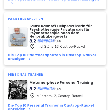
keyboard_arrow_right
PAARTHERAPEUTEN
Laura Radhoff Heilpraktikerin für
Psychotherapie Privatpraxis für
Psychotherapie nach dem
Heilpraktikergesetz
8,2
(13)
place
In d. Stühe
16
,
Castrop-Rauxel
Die Top 10 Paartherapeuten in Castrop-Rauxel
anzeigen
keyboard_arrow_right
PERSONAL TRAINER
Metamorphose Personal Training
8,2
(12)
place
Münsterpl.
2
,
Castrop-Rauxel
Die Top 10 Personal Trainer in Castrop-Rauxel
anzeigen
keyboard_arrow_right