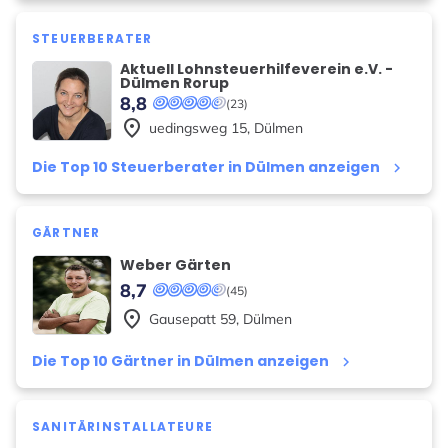
STEUERBERATER
Aktuell Lohnsteuerhilfeverein e.V. -
Dülmen Rorup
8,8
(23)
place
uedingsweg
15
,
Dülmen
Die Top 10 Steuerberater in Dülmen anzeigen
keyboard_arrow_right
GÄRTNER
Weber Gärten
8,7
(45)
place
Gausepatt
59
,
Dülmen
Die Top 10 Gärtner in Dülmen anzeigen
keyboard_arrow_right
SANITÄRINSTALLATEURE