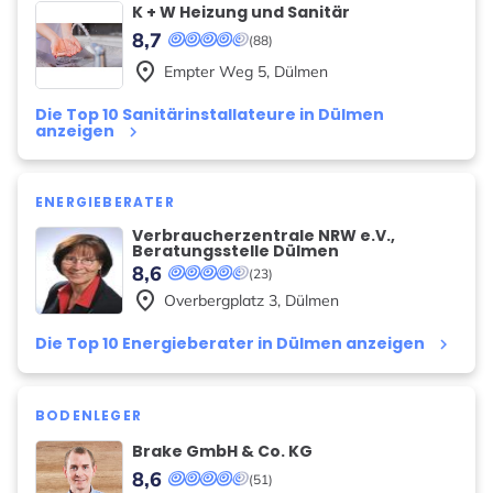
K + W Heizung und Sanitär
8,7
(88)
place
Empter Weg
5
,
Dülmen
Die Top 10 Sanitärinstallateure in Dülmen
anzeigen
keyboard_arrow_right
ENERGIEBERATER
Verbraucherzentrale NRW e.V.,
Beratungsstelle Dülmen
8,6
(23)
place
Overbergplatz
3
,
Dülmen
Die Top 10 Energieberater in Dülmen anzeigen
keyboard_arrow_right
BODENLEGER
Brake GmbH & Co. KG
8,6
(51)