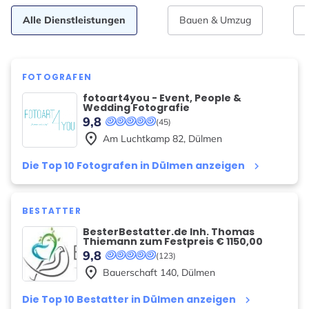
Alle Dienstleistungen
Bauen & Umzug
FOTOGRAFEN
fotoart4you - Event, People &
Wedding Fotografie
9,8
(45)
place
Am Luchtkamp
82
,
Dülmen
Die Top 10 Fotografen in Dülmen anzeigen
keyboard_arrow_right
BESTATTER
BesterBestatter.de Inh. Thomas
Thiemann zum Festpreis € 1150,00
9,8
(123)
place
Bauerschaft
140
,
Dülmen
Die Top 10 Bestatter in Dülmen anzeigen
keyboard_arrow_right