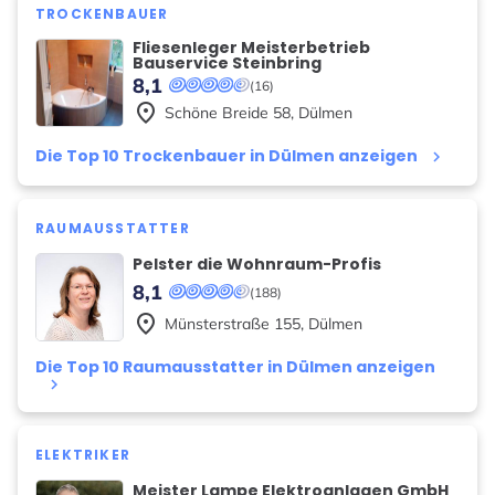
TROCKENBAUER
Fliesenleger Meisterbetrieb
Bauservice Steinbring
8,1
(16)
place
Schöne Breide
58
,
Dülmen
Die Top 10 Trockenbauer in Dülmen anzeigen
keyboard_arrow_right
RAUMAUSSTATTER
Pelster die Wohnraum-Profis
8,1
(188)
place
Münsterstraße
155
,
Dülmen
Die Top 10 Raumausstatter in Dülmen anzeigen
keyboard_arrow_right
ELEKTRIKER
Meister Lampe Elektroanlagen GmbH