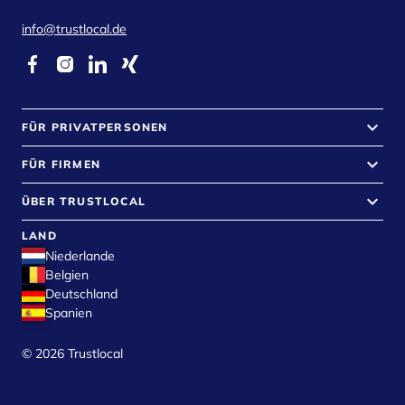
info@trustlocal.de
keyboard_arrow_down
FÜR PRIVATPERSONEN
keyboard_arrow_down
FÜR FIRMEN
keyboard_arrow_down
ÜBER TRUSTLOCAL
LAND
Niederlande
Belgien
Deutschland
Spanien
©
2026
Trustlocal