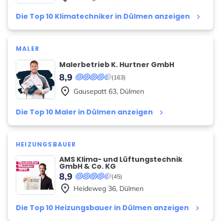
Die Top 10 Klimatechniker in Dülmen anzeigen
keyboard_arrow_right
MALER
Malerbetrieb K. Hurtner GmbH
8,9
(163)
place
Gausepatt
63
,
Dülmen
Die Top 10 Maler in Dülmen anzeigen
keyboard_arrow_right
HEIZUNGSBAUER
AMS Klima- und Lüftungstechnik
GmbH & Co. KG
8,9
(45)
place
Heideweg
36
,
Dülmen
Die Top 10 Heizungsbauer in Dülmen anzeigen
keyboard_arrow_right