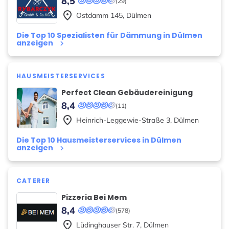
8,5
(29)
place
Ostdamm
145
,
Dülmen
Die Top 10 Spezialisten für Dämmung in Dülmen
anzeigen
keyboard_arrow_right
HAUSMEISTERSERVICES
Perfect Clean Gebäudereinigung
8,4
(11)
place
Heinrich-Leggewie-Straße
3
,
Dülmen
Die Top 10 Hausmeisterservices in Dülmen
anzeigen
keyboard_arrow_right
CATERER
Pizzeria Bei Mem
8,4
(578)
place
Lüdinghauser Str.
7
,
Dülmen