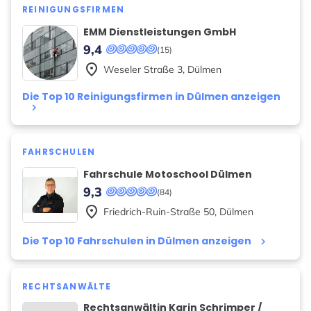
REINIGUNGSFIRMEN
EMM Dienstleistungen GmbH
9,4
(15)
place
Weseler Straße
3
,
Dülmen
Die Top 10 Reinigungsfirmen in Dülmen anzeigen
keyboard_arrow_right
FAHRSCHULEN
Fahrschule Motoschool Dülmen
9,3
(84)
place
Friedrich-Ruin-Straße
50
,
Dülmen
Die Top 10 Fahrschulen in Dülmen anzeigen
keyboard_arrow_right
RECHTSANWÄLTE
Rechtsanwältin Karin Schrimper /