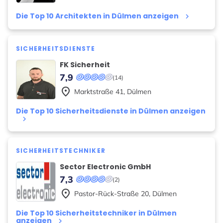
Die Top 10 Architekten in Dülmen anzeigen
keyboard_arrow_right
SICHERHEITSDIENSTE
FK Sicherheit
7,9
(14)
place
Marktstraße
41
,
Dülmen
Die Top 10 Sicherheitsdienste in Dülmen anzeigen
keyboard_arrow_right
SICHERHEITSTECHNIKER
Sector Electronic GmbH
7,3
(2)
place
Pastor-Rück-Straße
20
,
Dülmen
Die Top 10 Sicherheitstechniker in Dülmen
anzeigen
keyboard_arrow_right