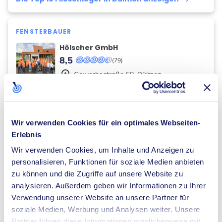
FENSTERBAUER
Hölscher GmbH
8,5
(79)
place
Gewerbestraße
58
,
Dülmen
Die Top 10 Fensterbauer in Dülmen anzeigen
keyboard_arrow_right
Wir verwenden Cookies für ein optimales Webseiten-
MEDIATOREN
Erlebnis
Veronika Büscher - Coaching &
Mentoring & Therapie & Supervision
Wir verwenden Cookies, um Inhalte und Anzeigen zu
8,5
(9)
personalisieren, Funktionen für soziale Medien anbieten
place
Raiffeisenring
83
,
Dülmen
zu können und die Zugriffe auf unsere Website zu
analysieren. Außerdem geben wir Informationen zu Ihrer
Die Top 10 Mediatoren in Dülmen anzeigen
keyboard_arrow_right
Verwendung unserer Website an unsere Partner für
soziale Medien, Werbung und Analysen weiter. Unsere
Partner führen diese Informationen möglicherweise mit