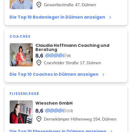
place
Gewerbestraße
47
,
Dülmen
Die Top 10 Bodenleger in Dülmen anzeigen
keyboard_arrow_right
COACHES
Claudia Hoffmann Coaching und
Beratung
8,6
(8)
place
Coesfelder Straße
17
,
Dülmen
Die Top 10 Coaches in Dülmen anzeigen
keyboard_arrow_right
FLIESENLEGER
Wieschen GmbH
8,6
(13)
place
Dernekämper Höhenweg
154
,
Dülmen
Die Top 10 Fliesenleger in Dülmen anzeigen
keyboard_arrow_right