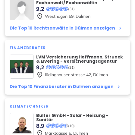
Fachanwalt/ Fachanwältin
9,2
(31)
place
Westhagen
59
,
Dülmen
Die Top 10 Rechtsanwälte in Dülmen anzeigen
keyboard_arrow_right
FINANZBERATER
LVM Versicherung Hoffmann, Strunck
& Elvering - Versicherungsagentur
9,2
(31)
place
lüdinghauser strasse
42
,
Dülmen
Die Top 10 Finanzberater in Dülmen anzeigen
keyboard_arrow_right
KLIMATECHNIKER
Bulter GmbH - Solar - Heizung -
Sanitär
8,9
(10)
place
Marktgasse
6
,
Dülmen