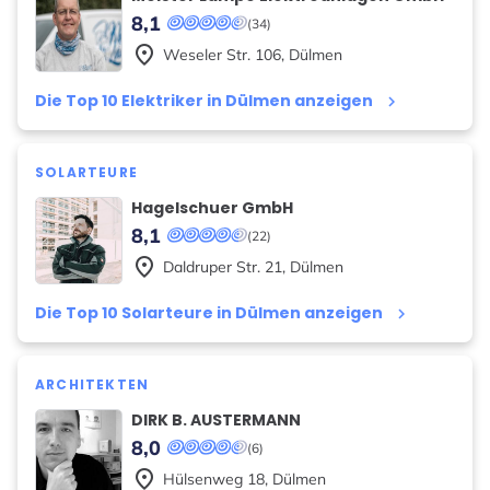
8,1
(34)
place
Weseler Str.
106
,
Dülmen
Die Top 10 Elektriker in Dülmen anzeigen
keyboard_arrow_right
SOLARTEURE
Hagelschuer GmbH
8,1
(22)
place
Daldruper Str.
21
,
Dülmen
Die Top 10 Solarteure in Dülmen anzeigen
keyboard_arrow_right
ARCHITEKTEN
DIRK B. AUSTERMANN
8,0
(6)
place
Hülsenweg
18
,
Dülmen