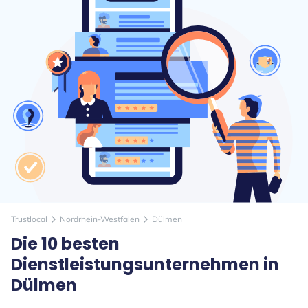
Trustlocal
Nordrhein-Westfalen
Dülmen
arrow_forward_ios
arrow_forward_ios
Die 10 besten
Dienstleistungsunternehmen in
Dülmen