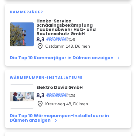
KAMMERJÄGER
Hanke-Service
Schädlingsbekämpfung
Taubenabwehr Holz- und
Bautenschutz GmbH
8,3
(14)
place
Ostdamm
143
,
Dülmen
Die Top 10 Kammerjäger in Dülmen anzeigen
keyboard_arrow_right
WÄRMEPUMPEN-INSTALLATEURE
Elektro David GmbH
8,3
(25)
place
Kreuzweg
48
,
Dülmen
Die Top 10 Wärmepumpen-Installateure in
Dülmen anzeigen
keyboard_arrow_right