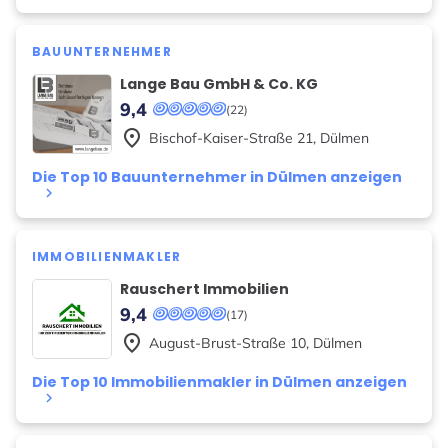
BAUUNTERNEHMER
Lange Bau GmbH & Co. KG
9,4
(22)
place
Bischof-Kaiser-Straße
21
,
Dülmen
Die Top 10 Bauunternehmer in Dülmen anzeigen
keyboard_arrow_right
IMMOBILIENMAKLER
Rauschert Immobilien
9,4
(17)
place
August-Brust-Straße
10
,
Dülmen
Die Top 10 Immobilienmakler in Dülmen anzeigen
keyboard_arrow_right