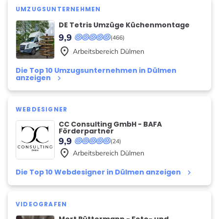
UMZUGSUNTERNEHMEN
DE Tetris Umzüge Küchenmontage
9,9
(466)
place
Arbeitsbereich
Dülmen
Die Top 10 Umzugsunternehmen in Dülmen
anzeigen
keyboard_arrow_right
WEBDESIGNER
CC Consulting GmbH - BAFA
Förderpartner
9,9
(24)
place
Arbeitsbereich
Dülmen
Die Top 10 Webdesigner in Dülmen anzeigen
keyboard_arrow_right
VIDEOGRAFEN
Mert Rüttermann - Foto- und