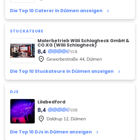
Die Top 10 Caterer in Dülmen anzeigen
keyboard_arrow_right
STUCKATEURE
Malerbetrieb Willi Schlagheck GmbH &
CO.KG (Willi Schlagheck)
8,4
(13)
place
Gewerbestraße
44
,
Dülmen
Die Top 10 Stuckateure in Dülmen anzeigen
keyboard_arrow_right
DJS
Lilabedford
8,4
(10)
place
Daldrup
12
,
Dülmen
Die Top 10 DJs in Dülmen anzeigen
keyboard_arrow_right