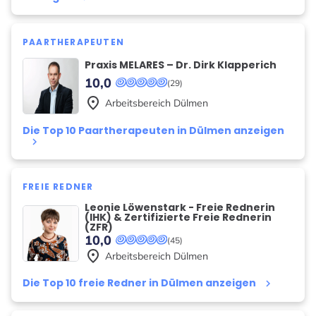
PAARTHERAPEUTEN
Praxis MELARES – Dr. Dirk Klapperich
10,0
(29)
place
Arbeitsbereich
Dülmen
Die Top 10 Paartherapeuten in Dülmen anzeigen
keyboard_arrow_right
FREIE REDNER
Leonie Löwenstark - Freie Rednerin
(IHK) & Zertifizierte Freie Rednerin
(ZFR)
10,0
(45)
place
Arbeitsbereich
Dülmen
Die Top 10 freie Redner in Dülmen anzeigen
keyboard_arrow_right