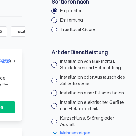
Sortieren nach
Empfohlen
Entfernung
Trustlocal-Score
2
)
Installation einer E-Ladestation
(
170
)
Installation elektrische
Art der Dienstleistung
(6)
Installation von Elektrizität,
Steckdosen und Beleuchtung
Installation oder Austausch des
 in
Zählerkastens
angen.
Installation einer E-Ladestation
tion
 mit
Installation elektrischer Geräte
en
und Elektrotechnik
Kurzschluss, Störung oder
Ausfall
expand_more
Mehr anzeigen