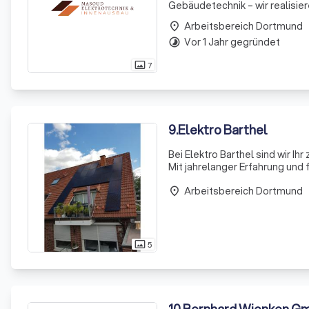
Gebäudetechnik – wir realisiere
Arbeitsbereich Dortmund
place
Vor 1 Jahr gegründet
timelapse
7
photo_size_select_actual
9
.
Elektro Barthel
Bei Elektro Barthel sind wir Ih
Mit jahrelanger Erfahrung und
rund um die Elektrotechnik. Un
Arbeitsbereich Dortmund
place
5
photo_size_select_actual