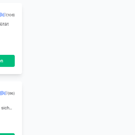
(108)
lität
en
(86)
 sich