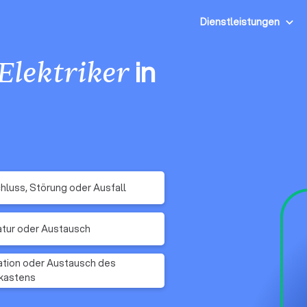
Dienstleistungen
in
Elektriker
hluss, Störung oder Ausfall
tur oder Austausch
lation oder Austausch des
kastens