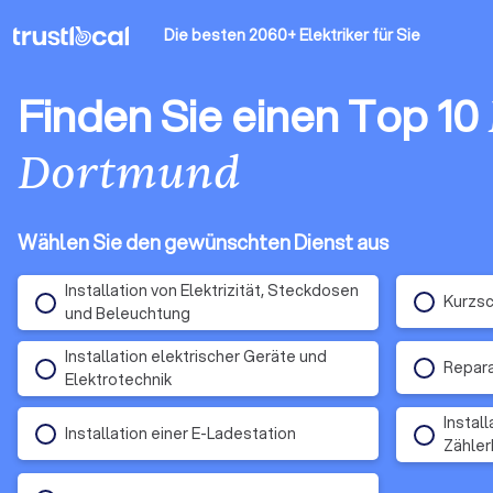
Die besten 2060+ Elektriker
für Sie
Finden Sie einen Top 10
Dortmund
Wählen Sie den gewünschten Dienst aus
Installation von Elektrizität, Steckdosen
Kurzsc
und Beleuchtung
Installation elektrischer Geräte und
Repara
Elektrotechnik
Instal
Installation einer E-Ladestation
Zähler