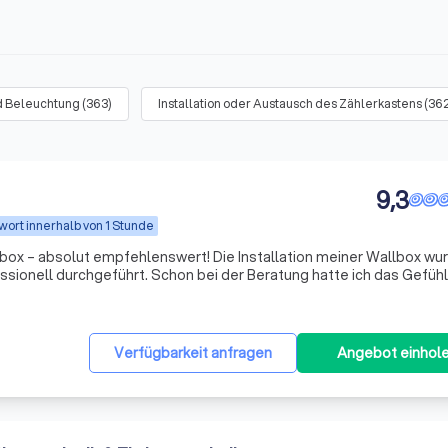
und Beleuchtung
(
363
)
Installation oder Austausch des Zählerkastens
(
36
9,3
wort innerhalb von 1 Stunde
fehlenswert! Die Installation meiner Wallbox wurde
ssionell durchgeführt. Schon bei der Beratung hatte ich das Gefühl,
urde verständlich erklärt, auf meine Fragen wurde geduldig eingeg
gehalten, die Arbeiten ordentlich ausgeführt und nach der Installa
ich erklärt und getestet. Man merkt sofort, dass hier ein Fachmann
Verfügbarkeit anfragen
Angebot einhol
ür die tolle Arbeit!
"