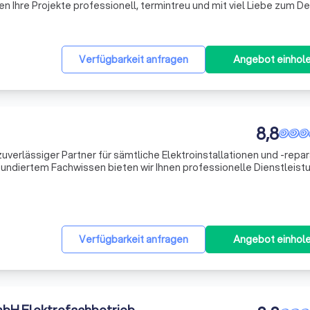
n Ihre Projekte professionell, termintreu und mit viel Liebe zum Det
Verfügbarkeit anfragen
Angebot einhol
8,8
r zuverlässiger Partner für sämtliche Elektroinstallationen und -repa
 fundiertem Fachwissen bieten wir Ihnen professionelle Dienstleis
ser Team aus qualifizierten Elektrikern gewährleistet eine s
Verfügbarkeit anfragen
Angebot einhol