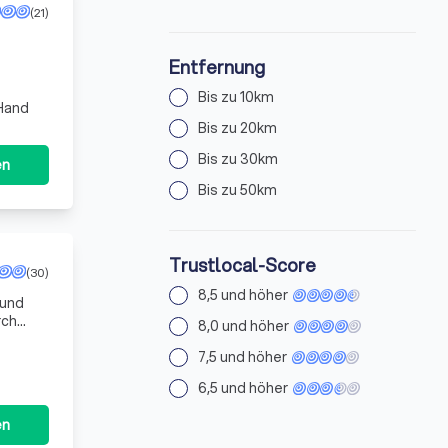
(21)
Entfernung
Bis zu 10km
 Hand
Bis zu 20km
Bis zu 30km
en
Bis zu 50km
Trustlocal-Score
(30)
8,5 und höher
 und
rch
8,0 und höher
7,5 und höher
6,5 und höher
en