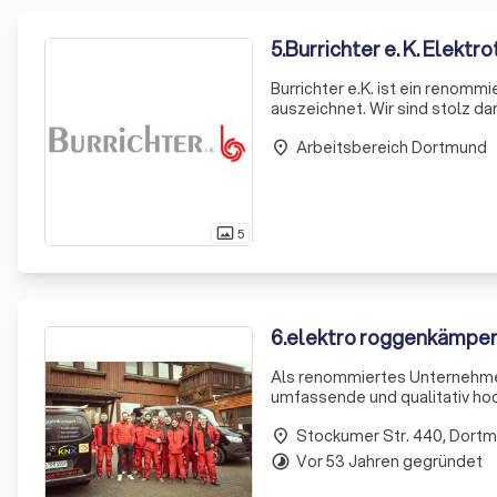
5
.
Burrichter e. K. Elektr
Burrichter e.K. ist ein renomm
auszeichnet. Wir sind stolz d
anzubieten. Unser Team besteh
Arbeitsbereich Dortmund
Technik un
place
5
photo_size_select_actual
6
.
elektro roggenkämpe
Als renommiertes Unternehmen
umfassende und qualitativ hoc
auf alle Aspekte des Geschäft
Stockumer Str. 440, Dort
Unternehmensrecht. Wir zeich
place
Vor 53 Jahren gegründet
timelapse