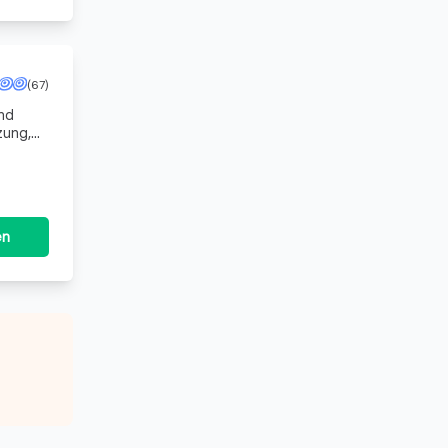
(67)
nd
zung,
rentwi
en