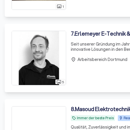
1
photo_size_select_actual
7
.
Erlemeyer E-Technik &
Seit unserer Gründung im Jahr
innovative Lösungen in den Be
Installationen aus. Wir verst
Arbeitsbereich Dortmund
anzubieten, di
place
5
photo_size_select_actual
8
.
Masoud Elektrotechni
Immer der beste Preis
Rea
local_offer
Qualität, Zuverlässigkeit und 