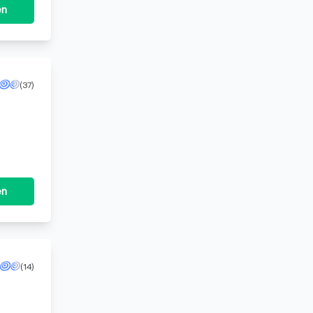
en
(37)
sungen
en
(14)