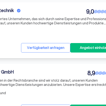
otechnik
9,0
iertes Unternehmen, das sich durch seine Expertise und Professiona
arauf, unseren Kunden hochwertige Dienstleistungen und Produkte
t aus erfahrenen Fachleuten, die sich durch ihre Leidenschaft für
Verfügbarkeit anfragen
Angebot einhol
r GmbH
8,9
 in der Rechtsbranche sind wir stolz darauf, unseren Kunden
hwertige Dienstleistungen anzubieten. Unsere Expertise erstreckt
srechts, einschließlich Vertragsrecht, Handelsrecht und
mund