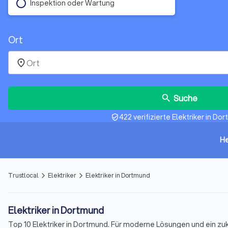
Inspektion oder Wartung
Ort
place
Suche
search
422 verifizierte Elektriker in Do
verified_user
He
Trustlocal
Elektriker
Elektriker in Dortmund
arrow_forward_ios
arrow_forward_ios
Elektriker in Dortmund
Top 10 Elektriker in Dortmund. Für moderne Lösungen und ein zuk