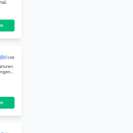
ail.
en
(48)
raturen.
tungen
en