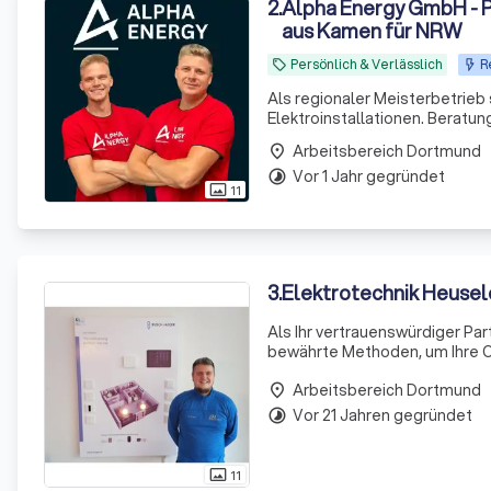
2
.
Alpha Energy GmbH - P
aus Kamen für NRW
Persönlich & Verlässlich
R
local_offer
Als regionaler Meisterbetrieb s
Elektroinstallationen. Beratu
Arbeitsbereich Dortmund
place
Vor 1 Jahr gegründet
timelapse
11
photo_size_select_actual
3
.
Elektrotechnik Heusel
Als Ihr vertrauenswürdiger Pa
bewährte Methoden, um Ihre On
unsere Expertise in
Arbeitsbereich Dortmund
place
Vor 21 Jahren gegründet
timelapse
11
photo_size_select_actual