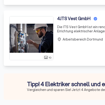
4
.
ITS Vest GmbH
Die ITS Vest GmbH ist ein re
Errichtung elektrischer Anlag
Sanitär und Klima spezialisier
Arbeitsbereich Dortmund
place
10
photo_size_select_actual
Tipp! 4 Elektriker schnell und 
Vergleichen und sparen Sie! Jetzt 4 Angebote der