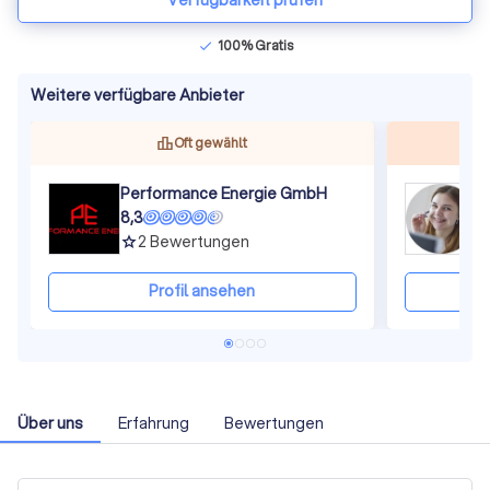
Verfügbarkeit prüfen
100% Gratis
check
Weitere verfügbare Anbieter
Oft gewählt
Performance Energie GmbH
8,3
8
2
Bewertungen
grade
gra
Profil ansehen
Über uns
Erfahrung
Bewertungen