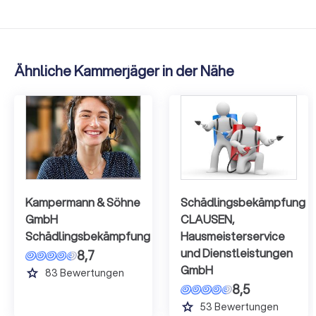
Ähnliche Kammerjäger in der Nähe
Kampermann & Söhne
Schädlingsbekämpfung
GmbH
CLAUSEN,
Schädlingsbekämpfung
Hausmeisterservice
und Dienstleistungen
8,7
GmbH
grade
83
Bewertungen
8,5
grade
53
Bewertungen