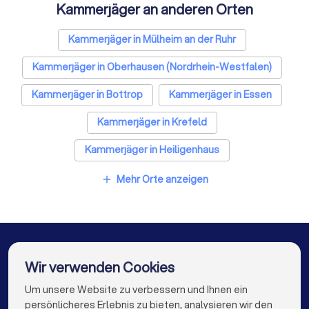
Kammerjäger an anderen Orten
Sicherheitstechniker in Duisburg
Trockenbauer in Duisburg
Kammerjäger in Mülheim an der Ruhr
Sanitärinstallateure in Duisburg
Kammerjäger in Oberhausen (Nordrhein-Westfalen)
Fliesenleger in Duisburg
Fensterbauer in Duisburg
Kammerjäger in Bottrop
Kammerjäger in Essen
Bodenleger in Duisburg
Kammerjäger in Krefeld
Kammerjäger in Heiligenhaus
Kammerjäger in Meerbusch
Mehr Orte anzeigen
add
Kammerjäger in Tönisvorst
Kammerjäger in Düsseldorf
Kammerjäger in Velbert
Kammerjäger in Berlin
Wir verwenden Cookies
Kammerjäger in Hamburg
Um unsere Website zu verbessern und Ihnen ein
Die besten Unternehmen für Sie
persönlicheres Erlebnis zu bieten, analysieren wir den