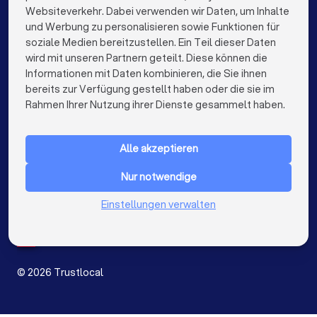
Kammerjäger in München
Kammerjäger in Köln
Websiteverkehr. Dabei verwenden wir Daten, um Inhalte
info@trustlocal.de
und Werbung zu personalisieren sowie Funktionen für
Kammerjäger in Frankfurt am Main
soziale Medien bereitzustellen. Ein Teil dieser Daten
wird mit unseren Partnern geteilt. Diese können die
Kammerjäger in Stuttgart
Informationen mit Daten kombinieren, die Sie ihnen
bereits zur Verfügung gestellt haben oder die sie im
Kammerjäger in Dortmund
keyboard_arrow_down
FÜR PRIVATPERSONEN
Rahmen Ihrer Nutzung ihrer Dienste gesammelt haben.
Kammerjäger in Bremen
Kammerjäger in Nürnberg
keyboard_arrow_down
FÜR FIRMEN
Kammerjäger in Dresden
Alle akzeptieren
keyboard_arrow_down
ÜBER TRUSTLOCAL
Kammerjäger in Hannover
Kammerjäger in Leipzig
Nur notwendige
LAND
Niederlande
Einstellungen verwalten
Kammerjäger in Bochum
Belgien
Deutschland
Kammerjäger in Wuppertal
Spanien
Kammerjäger in Bielefeld
Kammerjäger in Bonn
©
2026
Trustlocal
Kammerjäger in Münster