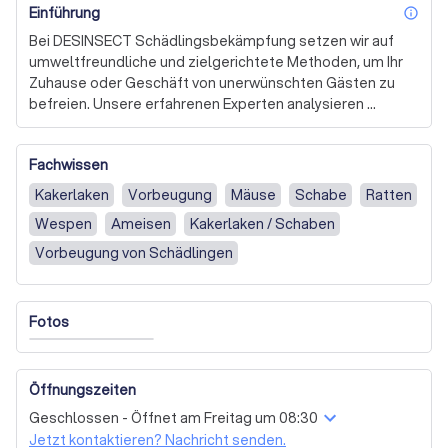
Einführung
inf
Bei DESINSECT Schädlingsbekämpfung setzen wir auf 
umweltfreundliche und zielgerichtete Methoden, um Ihr 
Zuhause oder Geschäft von unerwünschten Gästen zu 
befreien. Unsere erfahrenen Experten analysieren 
sorgfältig den Befall und wählen die effektivsten, 
geprüften und gelisteten Insektizide und Rodentizide 
Fachwissen
aus, die genau dort eingesetzt werden, wo sie benötigt 
werden. Dies minimiert unnötige Belastungen für 
Kakerlaken
Vorbeugung
Mäuse
Schabe
Ratten
Menschen und Haustiere.

Wespen
Ameisen
Kakerlaken / Schaben
Unsere Dienstleistungen umfassen die Bekämpfung von 
Vorbeugung von Schädlingen
Schadnagern wie Ratten und Mäusen mittels sicherer 
Köderverfahren und Fallen, sowie die effektive 
Entfernung von Wespen aus Hohlräumen durch spezielle 
Fotos
Stäubeverfahren. Auch bei Problemen mit Schaben 
bieten wir schnelle und effiziente Lösungen, um die 
Hygiene in Ihrem Lebens- oder Arbeitsbereich 
Öffnungszeiten
wiederherzustellen.

Geschlossen - Öffnet am Freitag um 08:30
Wir verstehen, dass Lebensmittelsicherheit und Hygiene 
Jetzt kontaktieren? Nachricht senden.