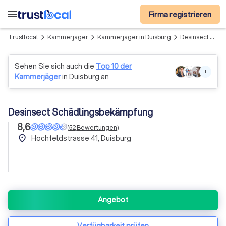
menu
Firma registrieren
Trustlocal
Kammerjäger
Kammerjäger in Duisburg
Desinsect Schädlingsbekämpfung
arrow_forward_ios
arrow_forward_ios
arrow_forward_ios
Sehen Sie sich auch die
Top 10 der
+
Kammerjäger
in Duisburg an
Desinsect Schädlingsbekämpfung
8,6
(
52
Bewertungen
)
place
Hochfeldstrasse 41, Duisburg
Angebot