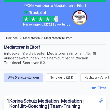
365 verifizierte Mediatoren in Eitorf
verified_user
Hervorragend
|
2722
Bewertungen
Trustlocal
Mediatoren
Mediatoren in Eitorf
arrow_forward_ios
arrow_forward_ios
Mediatoren in Eitorf
Entdecken Sie die besten Mediatoren in Eitorf mit 18,419
Kundenbewertungen und einem durchschnittlichen
Trustlocal-Score von 8.3.
Alle Dienstleistungen
Scheidung
(
233
)
Nachlass / Verer
filter_list
Filter
1
.
Korina Schulz Mediation | Mediation |
Konflikt-Coaching | Team-Training