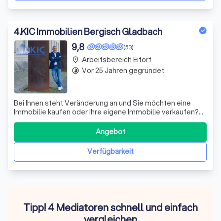
4
.
KIC Immobilien Bergisch Gladbach
9,8
(53)
Arbeitsbereich Eitorf
place
Vor 25 Jahren gegründet
timelapse
Bei Ihnen steht Veränderung an und Sie möchten eine
Immobilie kaufen oder Ihre eigene Immobilie verkaufen?
Lehnen Sie sich zurück und profitieren Sie davon einen
erfahrenen Immobilienmakler an Ihrer Seite zu haben. Wir
Angebot
nehmen Ihnen alle Schritte des Verkaufs ab und begleiten
und beraten Sie von Anf
Verfügbarkeit
Tipp! 4 Mediatoren schnell und einfach
vergleichen