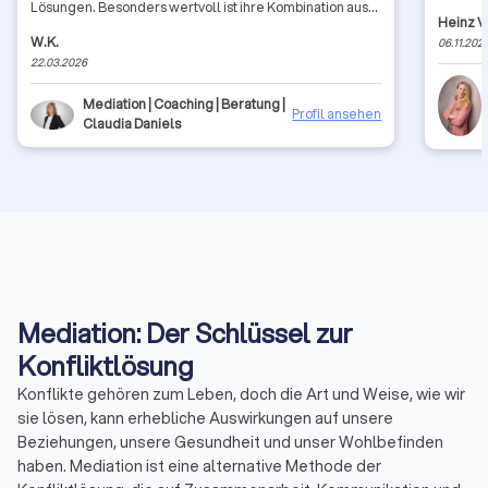
Lösungen. Besonders wertvoll ist ihre Kombination aus
Heinz V
analytischer Stärke und praktischem Verständnis für
W.K.
06.11.202
organisationale Zusammenhänge Insbesondere bei
22.03.2026
Konflikten aus dem IT-Bereich.
Mediation | Coaching | Beratung |
Profil ansehen
Claudia Daniels
Mediation: Der Schlüssel zur
Konfliktlösung
Konflikte gehören zum Leben, doch die Art und Weise, wie wir
sie lösen, kann erhebliche Auswirkungen auf unsere
Beziehungen, unsere Gesundheit und unser Wohlbefinden
haben. Mediation ist eine alternative Methode der