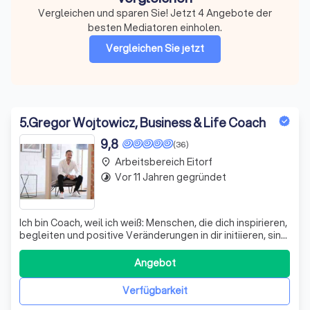
Vergleichen und sparen Sie! Jetzt 4 Angebote der
besten Mediatoren einholen.
Vergleichen Sie jetzt
5
.
Gregor Wojtowicz, Business & Life Coach
9,8
(36)
Arbeitsbereich Eitorf
place
Vor 11 Jahren gegründet
timelapse
Ich bin Coach, weil ich weiß: Menschen, die dich inspirieren,
begleiten und positive Veränderungen in dir initiieren, sind
ein immenser Erfolgsfaktor im Leben.
Angebot
Verfügbarkeit