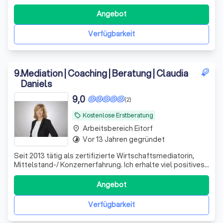
Wertekultur durch maßgeschneiderte Einzelcoachings für
Führungskräfte der ersten Berichtsebene. Unsere
Angebot
Methoden sind darauf ausgerichtet, schnell und präzise
die Kernpunkte Ihrer unternehmerisch
Verfügbarkeit
9
.
Mediation | Coaching | Beratung | Claudia
Daniels
9,0
(2)
Kostenlose Erstberatung
local_offer
Arbeitsbereich Eitorf
place
Vor 13 Jahren gegründet
timelapse
Seit 2013 tätig als zertifizierte Wirtschaftsmediatorin,
Mittelstand-/ Konzernerfahrung. Ich erhalte viel positives
Feedback für meine Empathie, Struktur, Vertraulichkeit &
Verlässlichkeit
Angebot
Verfügbarkeit