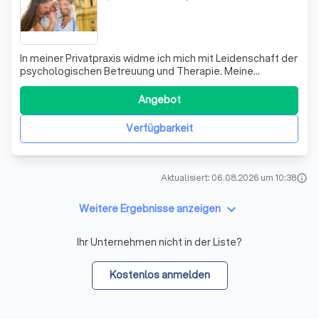
In meiner Privatpraxis widme ich mich mit Leidenschaft der
psychologischen Betreuung und Therapie. Meine
umfassende Ausbildung in Verhaltenstherapie,
Paartherapie, Hypnotherapie sowie meine
Angebot
Zertifizierungen als Mediatorin und Coach ermöglichen es
mir, ein breites Spektrum an psychischen Herausforder
Verfügbarkeit
Aktualisiert: 06.08.2026 um 10:38
info
keyboard_arrow_down
Weitere Ergebnisse anzeigen
Ihr Unternehmen nicht in der Liste?
Kostenlos anmelden