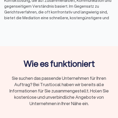
Konfliktlösung, die auf Zusammenarbeit, Kommunikation und
gegenseitigem Verständnis basiert. Im Gegensatz zu
Gerichtsverfahren, die oft konfrontativ und langwierig sind,
bietet die Mediation eine schnellere, kostengünstigere und
weniger stressige Möglichkeit, Streitigkeiten beizulegen. Bei
Trustlocal haben Sie die Möglichkeit, bis zu vier Angebote von
qualifizierten Mediatoren in Ihrer Nähe einzuholen und so den
passenden Fachmann für Ihren spezifischen Konflikt zu
finden.
Wie es funktioniert
Was ist Mediation?
Mediation ist ein freiwilliger und vertraulicher Prozess, bei
dem ein neutraler Dritter, der Mediator, den Parteien hilft, eine
Sie suchen das passende Unternehmen für Ihren
einvernehmliche Lösung für ihren Streit zu finden. Der
Auftrag? Bei Trustlocal haben wir bereits alle
Mediator hat keine Entscheidungsbefugnis, sondern
Informationen für Sie zusammengestellt. Holen Sie
unterstützt die Beteiligten dabei, ihre Interessen und
kostenlose und unverbindliche Angebote von
Bedürfnisse offenzulegen, Missverständnisse zu klären und
Unternehmen in Ihrer Nähe ein.
gemeinsam Lösungen zu erarbeiten. Die Mediation wird häufig
in verschiedenen Bereichen eingesetzt, darunter