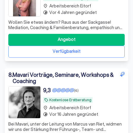
Arbeitsbereich Eitorf
place
Vor 4 Jahren gegründet
timelapse
Wollen Sie etwas ändern? Raus aus der Sackgasse!
Mediation, Coaching & Familienberatung, empathisch und
vertraulich. Ich begleite Sie dabei, Konflikte zu lösen und
eigene Lösungen zu finden.
Angebot
Verfügbarkeit
8
.
Mavari Vorträge, Seminare, Workshops &
Coaching
9,3
(6)
Kostenlose Erstberatung
local_offer
Arbeitsbereich Eitorf
place
Vor 16 Jahren gegründet
timelapse
Bei Mavari, unter der Leitung von Marcus van Riet, widmen
wir uns der Stärkung Ihrer Führungs-, Team- und