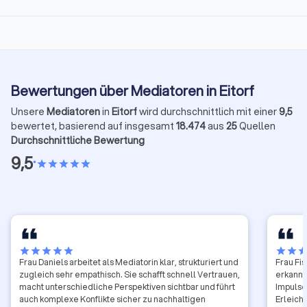
Bewertungen über Mediatoren in Eitorf
Unsere
Mediatoren
in
Eitorf
wird durchschnittlich mit einer
9,5
bewertet, basierend auf insgesamt
18.474
aus
25
Quellen
Durchschnittliche Bewertung
9,5
•
star
star
star
star
star
star
star
star
star
star
star
star
sta
Frau Daniels arbeitet als Mediatorin klar, strukturiert und
Frau Fi
zugleich sehr empathisch. Sie schafft schnell Vertrauen,
erkannt
macht unterschiedliche Perspektiven sichtbar und führt
Impulse.
auch komplexe Konflikte sicher zu nachhaltigen
Erleich