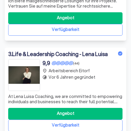
Ich biete maßgeschneiderte Lösungen für Ihre Projekte.
Vertrauen Sie auf meine Expertise für rechtssichere
Bauvorhaben und für baurechtliche Streitigkeiten.
Kontaktieren Sie mich für ein Erstgespräch!
Angebot
Verfügbarkeit
3
.
Life & Leadership Coaching - Lena Luisa
9,9
(44)
Arbeitsbereich Eitorf
place
Vor 6 Jahren gegründet
timelapse
At Lena Luisa Coaching, we are committed to empowering
individuals and businesses to reach their full potential.
Our approach is rooted in a deep understanding of the
unique challenges and opportunities that each client
Angebot
faces. We believe in the power of personalized coaching
to transform lives and b
Verfügbarkeit