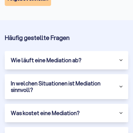
Gerichtsverfahren Monate oder sogar Jahre dauern
können. Dies ermöglicht es den Parteien, Konflikte
schnell beizulegen und sich wieder auf ihre
Kernaufgaben zu konzentrieren.
Erhaltung der Beziehungen:
Da Mediation auf
Häufig gestellte Fragen
Zusammenarbeit und Verständigung abzielt, trägt sie
dazu bei, die Beziehungen zwischen den Parteien zu
erhalten oder sogar zu verbessern. Dies ist besonders
wichtig in Konflikten, bei denen die Parteien auch in
Wie läuft eine Mediation ab?
Zukunft miteinander zu tun haben werden, wie in
Familien- oder Geschäftsbeziehungen.
Kreative und maßgeschneiderte Lösungen:
In der
Mediation sind die Parteien nicht an die starren Regeln
In welchen Situationen ist Mediation
eines Gerichtsverfahrens gebunden. Sie können kreative
sinnvoll?
und maßgeschneiderte Lösungen erarbeiten, die ihren
spezifischen Bedürfnissen und Interessen entsprechen.
Was kostet eine Mediation?
Arten der Mediation in Eitorf
Man kann Mediation in verschiedenen Kontexten anwenden,