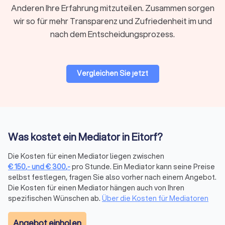
Anderen Ihre Erfahrung mitzuteilen. Zusammen sorgen
Mediation bietet im Vergleich zu herkömmlichen
wir so für mehr Transparenz und Zufriedenheit im und
Konfliktlösungsmethoden wie Gerichtsverfahren eine
Vielzahl von Vorteilen:
nach dem Entscheidungsprozess.
Freiwilligkeit:
Die Teilnahme an einer Mediation ist
freiwillig, und die Parteien behalten die Kontrolle über
den gesamten Prozess und das Ergebnis. Es wird keine
Entscheidung über die Köpfe der Beteiligten hinweg
Vergleichen Sie jetzt
getroffen.
Vertraulichkeit:
Alle während der Mediation
ausgetauschte Gespräche und Informationen sind
vertraulich. Dies schafft eine sichere Umgebung, in der
die Parteien offen über ihre Anliegen sprechen können,
ohne befürchten zu müssen, dass die Informationen
Was kostet ein Mediator in Eitorf?
später gegen sie verwendet werden.
Kosteneffizienz:
Mediation ist in der Regel
Die Kosten für einen Mediator liegen zwischen
kostengünstiger als ein Gerichtsverfahren, da der
€
150
,-
und
€
300
,-
pro Stunde. Ein Mediator kann seine Preise
Prozess schneller abläuft und weniger formell ist. Es
selbst festlegen, fragen Sie also vorher nach einem Angebot.
fallen keine hohen Anwalts- oder Gerichtskosten an, und
Die Kosten für einen Mediator hängen auch von Ihren
die Parteien können die Kosten für die Mediation im
spezifischen Wünschen ab.
Über die Kosten für Mediatoren
Voraus klären.
Schnelligkeit:
Ein Mediationsprozess lässt sich oft
Angebot einholen
innerhalb weniger Wochen abschließen, während