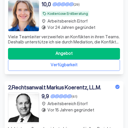
10,0
(29)
Kostenlose Erstberatung
local_offer
Arbeitsbereich Eitorf
place
Vor 24 Jahren gegründet
timelapse
Viele Teamleiter verzweifeln an Konflikten in ihren Teams.
Deshalb unterstütze ich sie durch Mediation, die Konflikte
zu klären – damit die Zusammenarbeit wieder entspannt
ist und Freude macht.
Angebot
Verfügbarkeit
2
.
Rechtsanwalt Markus Koerentz, LL.M.
9,9
(61)
Arbeitsbereich Eitorf
place
Vor 15 Jahren gegründet
timelapse