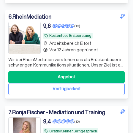
6
.
RheinMediation
9,6
(13)
Kostenlose Erstberatung
local_offer
Arbeitsbereich Eitorf
place
Vor 12 Jahren gegründet
timelapse
Wir bei RheinMediation verstehen uns als Brückenbauer in
schwierigen Kommunikationssituationen. Unser Ziel ist es,
durch professionelle Mediation Konflikte nicht nur zu
lösen, sondern auch nachhaltige Verständigung zu
Angebot
fördern. Unsere erfahrenen Mediatoren bringen eine
Vielzahl von Methoden und tiefg
Verfügbarkeit
7
.
Ronja Fischer - Mediation und Training
9,4
(12)
Gratis Kennenlerngespräch
local_offer