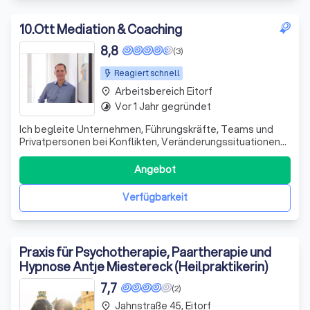
10
.
Ott Mediation & Coaching
8,8
(3)
Reagiert schnell
Arbeitsbereich Eitorf
place
Vor 1 Jahr gegründet
timelapse
Ich begleite Unternehmen, Führungskräfte, Teams und
Privatpersonen bei Konflikten, Veränderungssituationen
und persönlichen Klärungsprozessen. Beruflich
unterstütze ich bei Spannungen im Team,
Angebot
Führungsfragen, Rollenunklarheiten und
Veränderungsprozessen. Privat begleite ich bei Konflikten
Verfügbarkeit
in Famili
Praxis für Psychotherapie, Paartherapie und
Hypnose Antje Miestereck (Heilpraktikerin)
7,7
(2)
Jahnstraße 45, Eitorf
place