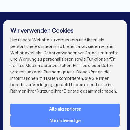
Mediatoren in Lohmar
Mediatoren in Bad Honnef
Mediatoren in Berlin
Mediatoren in Hamburg
Mediatoren in München
Mediatoren in Köln
Wir verwenden Cookies
Mediatoren in Frankfurt am Main
Um unsere Website zu verbessern und Ihnen ein
Die besten Mediatoren für Sie
persönlicheres Erlebnis zu bieten, analysieren wir den
Mediatoren in Stuttgart
Mediatoren in Düsseldorf
Websiteverkehr. Dabei verwenden wir Daten, um Inhalte
info@trustlocal.de
und Werbung zu personalisieren sowie Funktionen für
Mediatoren in Dortmund
Mediatoren in Essen
soziale Medien bereitzustellen. Ein Teil dieser Daten
wird mit unseren Partnern geteilt. Diese können die
Mediatoren in Bremen
Mediatoren in Nürnberg
Informationen mit Daten kombinieren, die Sie ihnen
bereits zur Verfügung gestellt haben oder die sie im
Mediatoren in Dresden
Mediatoren in Hannover
keyboard_arrow_down
FÜR PRIVATPERSONEN
Rahmen Ihrer Nutzung ihrer Dienste gesammelt haben.
Mediatoren in Leipzig
Mediatoren in Duisburg
keyboard_arrow_down
FÜR FIRMEN
Mediatoren in Bochum
Mediatoren in Wuppertal
Alle akzeptieren
keyboard_arrow_down
ÜBER TRUSTLOCAL
Mediatoren in Bielefeld
Mediatoren in Bonn
Nur notwendige
LAND
Niederlande