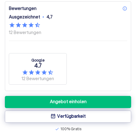
Bewertungen
inf
Ausgezeichnet
•
4,7
12
Bewertungen
Google
4.7
12
Bewertungen
Angebot einholen
Verfügbarkeit
event_available
100% Gratis
check