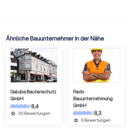
Ähnliche Bauunternehmer in der Nähe
Galuba Bautenschutz
Rado
GmbH
Bauunternehmung
GmbH
8,4
8,3
grade
30
Bewertungen
grade
5
Bewertungen