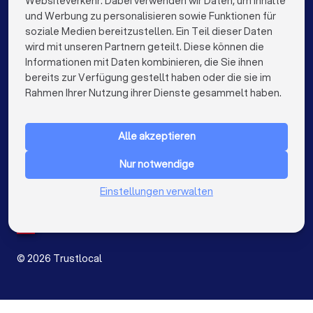
Websiteverkehr. Dabei verwenden wir Daten, um Inhalte
info@trustlocal.de
und Werbung zu personalisieren sowie Funktionen für
Bauunternehmer in Hamburg
soziale Medien bereitzustellen. Ein Teil dieser Daten
wird mit unseren Partnern geteilt. Diese können die
Bauunternehmer in München
Informationen mit Daten kombinieren, die Sie ihnen
bereits zur Verfügung gestellt haben oder die sie im
keyboard_arrow_down
Bauunternehmer in Köln
FÜR PRIVATPERSONEN
Rahmen Ihrer Nutzung ihrer Dienste gesammelt haben.
keyboard_arrow_down
Bauunternehmer in Frankfurt am Main
FÜR FIRMEN
Alle akzeptieren
Bauunternehmer in Stuttgart
keyboard_arrow_down
ÜBER TRUSTLOCAL
Nur notwendige
Bauunternehmer in Düsseldorf
LAND
Niederlande
Einstellungen verwalten
Bauunternehmer in Dortmund
Belgien
Deutschland
Bauunternehmer in Bremen
Spanien
Bauunternehmer in Nürnberg
©
2026
Trustlocal
Bauunternehmer in Dresden
Bauunternehmer in Hannover