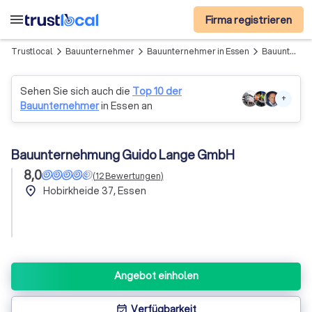
menu
Firma registrieren
Trustlocal
Bauunternehmer
Bauunternehmer in Essen
Bauunternehmung Guido Lange GmbH
arrow_forward_ios
arrow_forward_ios
arrow_forward_ios
Sehen Sie sich auch die
Top 10 der
+
Bauunternehmer
in Essen an
Bauunternehmung Guido Lange GmbH
8,0
(
12
Bewertungen
)
place
Hobirkheide 37, Essen
Angebot einholen
Verfügbarkeit
event_available