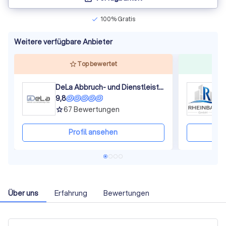
100% Gratis
check
Weitere verfügbare Anbieter
Top bewertet
DeLa Abbruch- und Dienstleistungs GmbH
R
9,8
8
67
Bewertungen
grade
gra
Profil ansehen
Über uns
Erfahrung
Bewertungen