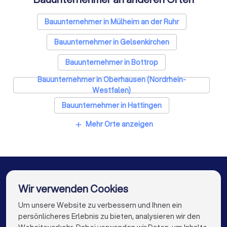
Trockenbauer in Essen
Sanitärinstallateure in Essen
Bauunternehmer in Mülheim an der Ruhr
Fliesenleger in Essen
Fensterbauer in Essen
Bauunternehmer in Gelsenkirchen
Bodenleger in Essen
Bauunternehmer in Bottrop
Bauunternehmer in Oberhausen (Nordrhein-
Westfalen)
Bauunternehmer in Hattingen
Mehr Orte anzeigen
add
Bauunternehmer in Gladbeck
Bauunternehmer in Heiligenhaus
Bauunternehmer in Velbert
Bauunternehmer in Bochum
Wir verwenden Cookies
Um unsere Website zu verbessern und Ihnen ein
Die besten Unternehmen für Sie
Bauunternehmer in Herne
persönlicheres Erlebnis zu bieten, analysieren wir den
Bauunternehmer in Berlin