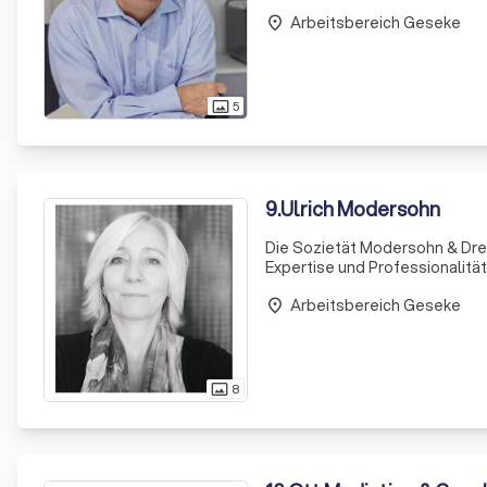
Arbeitsbereich Geseke
place
5
photo_size_select_actual
9
.
Ulrich Modersohn
Die Sozietät Modersohn & Drei
Expertise und Professionalit
Notaren, die sich auf verschie
Arbeitsbereich Geseke
Manda
place
8
photo_size_select_actual