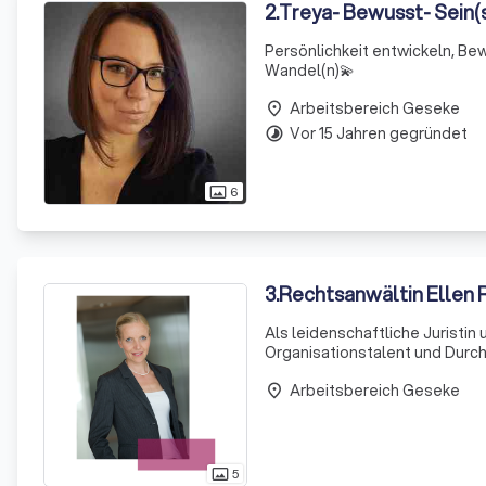
2
.
Treya- Bewusst- Sein(
Persönlichkeit entwickeln, Be
Wandel(n)💫
Arbeitsbereich Geseke
place
Vor 15 Jahren gegründet
timelapse
6
photo_size_select_actual
3
.
Rechtsanwältin Ellen R
Als leidenschaftliche Juristin u
Organisationstalent und Durch
ermöglicht es mir, Ihre Bedürf
Arbeitsbereich Geseke
recht
place
5
photo_size_select_actual