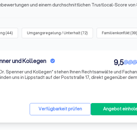
nbewertungen und einem durchschnittlichen Trustlocal-Score von 
ung
(
44
)
Umgangsregelung / Unterhalt
(
72
)
Familienkonflikt
(
39
nner und Kollegen
9,5
e Dr. Spenner und Kollegen“ stehen Ihnen Rechtsanwälte und Facha
 finden uns in Lippstadt auf der Poststraße 17, direkt gegenüber de
„Metzgeramtshaus“, im Herzen von Lippstadt. Wir möchten Ihnen aber auch mitteilen, dass wi
Verfügbarkeit prüfen
Angebot einhol