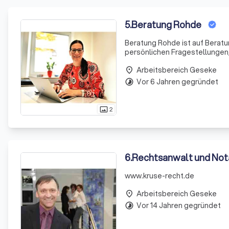
5
.
Beratung Rohde
Beratung Rohde ist auf Berat
persönlichen Fragestellungen,
Arbeitsbereich Geseke
place
Vor 6 Jahren gegründet
timelapse
2
photo_size_select_actual
6
.
Rechtsanwalt und Not
www.kruse-recht.de
Arbeitsbereich Geseke
place
Vor 14 Jahren gegründet
timelapse