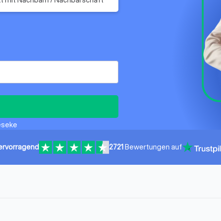
Geseke
ervorragend
2721
Bewertungen auf