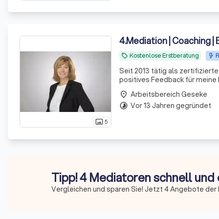
4
.
Mediation | Coaching | 
Kostenlose Erstberatung
R
local_offer
Seit 2013 tätig als zertifiziert
positives Feedback für meine E
Arbeitsbereich Geseke
place
Vor 13 Jahren gegründet
timelapse
5
photo_size_select_actual
Tipp! 4 Mediatoren schnell und 
Vergleichen und sparen Sie! Jetzt 4 Angebote der