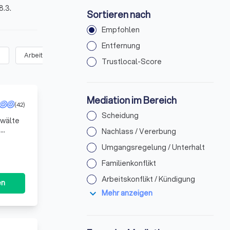
8.3.
Sortieren nach
Empfohlen
Entfernung
)
Arbeitskonflikt / Kündigung
(
85
)
Bau- oder Mietkonflikt
(
38
)
Trustlocal-Score
Mediation im Bereich
(42)
Scheidung
nwälte
m
Nachlass / Vererbung
r auch in d
Umgangsregelung / Unterhalt
Familienkonflikt
Arbeitskonflikt / Kündigung
en
expand_more
Mehr anzeigen