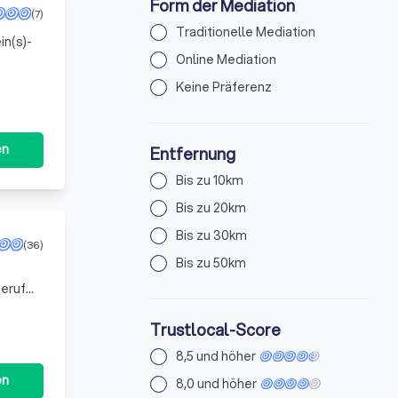
Form der Mediation
(7)
Traditionelle Mediation
in(s)-
Online Mediation
Keine Präferenz
en
Entfernung
Bis zu 10km
Bis zu 20km
Bis zu 30km
(36)
Bis zu 50km
Beruf
rauen zu
Trustlocal-Score
8,5 und höher
en
8,0 und höher