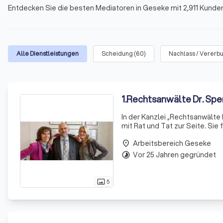
Entdecken Sie die besten Mediatoren in Geseke mit 2,911 Kunde
Alle Dienstleistungen
Scheidung
(
60
)
Nachlass / Vererb
1
.
Rechtsanwälte Dr. Spe
In der Kanzlei „Rechtsanwält
mit Rat und Tat zur Seite. Sie
Arbeitsbereich Geseke
place
Vor 25 Jahren gegründet
timelapse
5
photo_size_select_actual