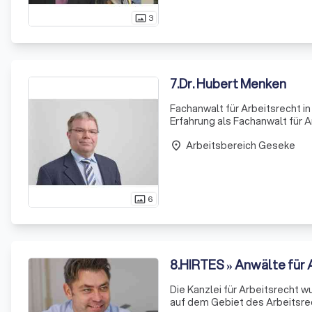
3
photo_size_select_actual
7
.
Dr. Hubert Menken
Fachanwalt für Arbeitsrecht in Hamm - Dr. Hube
Erfahrung als Fachanwalt für Arbeitsrecht Das sagen meine Mandanten über
Arbeitsrecht Als Fachanwalt für Arbeitsrecht berate und vertrete ich Sie immer persönlich Das kann ich
Arbeitsbereich Geseke
al
place
6
photo_size_select_actual
8
.
HIRTES » Anwälte für 
Die Kanzlei für Arbeitsrecht 
auf dem Gebiet des Arbeitsrechtes tätig. Nutzen Sie unsere Erfahrung aus