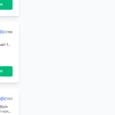
en
(158)
en
(57)
ßlich