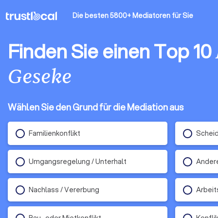
Die besten 5800+ Mediatoren
für Sie
Finden Sie einen Top 10
Geseke
Wählen Sie den Grund für die Mediation aus
Familienkonflikt
Schei
Umgangsregelung / Unterhalt
Ander
Nachlass / Vererbung
Arbeit
Bau- oder Mietkonflikt
Konfli