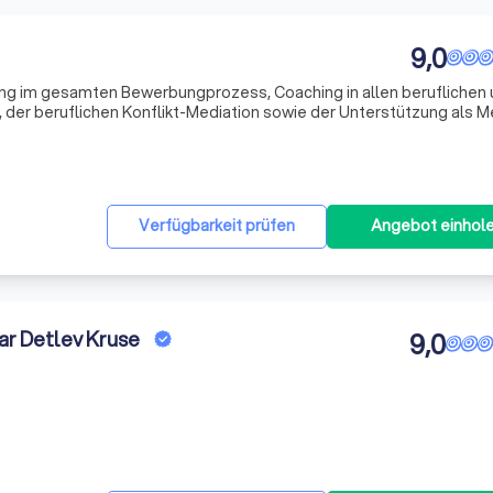
9,0
ung im gesamten Bewerbungprozess, Coaching in allen beruflichen
 der beruflichen Konflikt-Mediation sowie der Unterstützung als Me
beruflichen Veränderungsprozessen spezialisiert. Mit dem Ansatz von der Analyse bis zum Z
Verfügbarkeit prüfen
Angebot einhol
ar Detlev Kruse
9,0