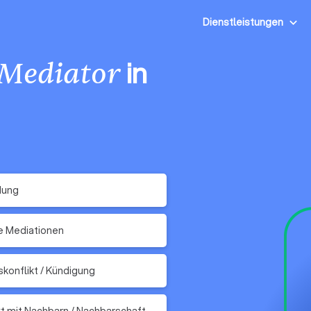
Dienstleistungen
in
Mediator
dung
e Mediationen
skonflikt / Kündigung
kt mit Nachbarn / Nachbarschaft