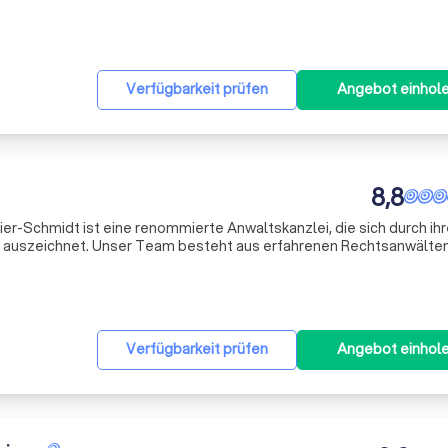
Verfahren. Für unsere Mandanten sind wir außergerichtlich und gerichtlich aktiv. Dabei übernehm
Verfügbarkeit prüfen
Angebot einhol
8,8
er-Schmidt ist eine renommierte Anwaltskanzlei, die sich durch ih
ät auszeichnet. Unser Team besteht aus erfahrenen Rechtsanwälte
dene Rechtsgebiete spezialisiert haben. Wir sind stolz darauf, uns
Verfügbarkeit prüfen
Angebot einhol