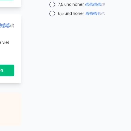
7,5 und höher
6,5 und höher
(2)
el
en