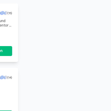
(15)
 und
ntor in
iel bietet
en
(14)