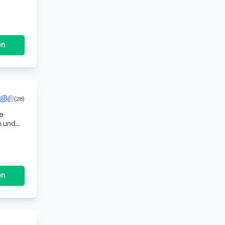
en
(28)
re
n und
eren
en