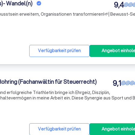
s)- Wandel(n)
9,4
wusstsein erweitern, Organisationen transformieren!🌱| Bewusst-Se
Verfügbarkeit prüfen
Angebot einhol
ohring (Fachanwältin für Steuerrecht)
9,1
nd erfolgreiche Triathletin bringe ich Ehrgeiz, Disziplin,
haltevermögen in meine Arbeit ein. Diese Synergie aus Sport und 
nisse und Vorstellungen in den Vordergrund zu stellen und Ihr Vert
Verfügbarkeit prüfen
Angebot einhol