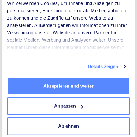
Wir verwenden Cookies, um Inhalte und Anzeigen zu
personalisieren, Funktionen für soziale Medien anbieten
Spezialisten für
Umzugsunternehmen
zu können und die Zugriffe auf unsere Website zu
Dämmung
analysieren. Außerdem geben wir Informationen zu Ihrer
Verwendung unserer Website an unsere Partner für
soziale Medien, Werbung und Analysen weiter. Unsere
Partner führen diese Informationen möglicherweise mit
weiteren Daten zusammen, die Sie ihnen bereitgestellt
Heizungsbauer
Elektriker
haben oder die sie im Rahmen Ihrer Nutzung der Dienste
Details zeigen
gesammelt haben.
Akzeptieren und weiter
Mediatoren
Energieberater
Anpassen
Ablehnen