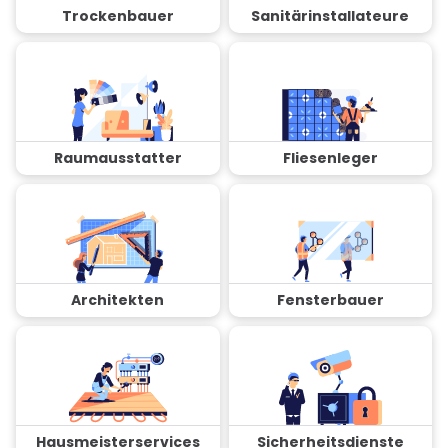
Trockenbauer
Sanitärinstallateure
Raumausstatter
Fliesenleger
Architekten
Fensterbauer
Hausmeisterservices
Sicherheitsdienste