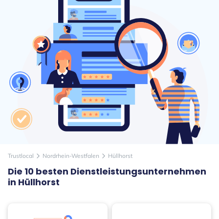
Trustlocal
Nordrhein-Westfalen
Hüllhorst
arrow_forward_ios
arrow_forward_ios
Die 10 besten Dienstleistungsunternehmen
in Hüllhorst