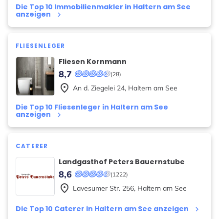
Die Top 10 Immobilienmakler in Haltern am See
anzeigen
keyboard_arrow_right
FLIESENLEGER
Fliesen Kornmann
8,7
(28)
place
An d. Ziegelei
24
,
Haltern am See
Die Top 10 Fliesenleger in Haltern am See
anzeigen
keyboard_arrow_right
CATERER
Landgasthof Peters Bauernstube
8,6
(1222)
place
Lavesumer Str.
256
,
Haltern am See
Die Top 10 Caterer in Haltern am See anzeigen
keyboard_arrow_right