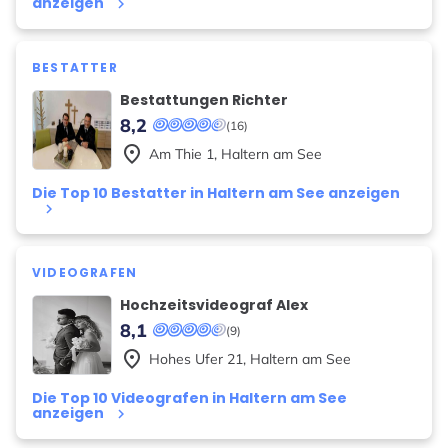
anzeigen
keyboard_arrow_right
BESTATTER
Bestattungen Richter
8,2
(16)
place
Am Thie
1
,
Haltern am See
Die Top 10 Bestatter in Haltern am See anzeigen
keyboard_arrow_right
VIDEOGRAFEN
Hochzeitsvideograf Alex
8,1
(9)
place
Hohes Ufer
21
,
Haltern am See
Die Top 10 Videografen in Haltern am See
anzeigen
keyboard_arrow_right