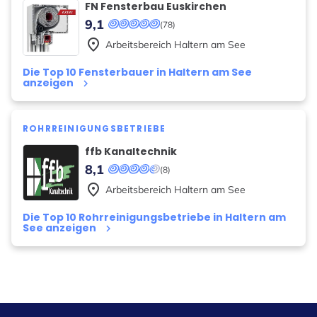
FN Fensterbau Euskirchen
9,1
(78)
place
Arbeitsbereich
Haltern am See
Die Top 10 Fensterbauer in Haltern am See
anzeigen
keyboard_arrow_right
ROHRREINIGUNGSBETRIEBE
ffb Kanaltechnik
8,1
(8)
place
Arbeitsbereich
Haltern am See
Die Top 10 Rohrreinigungsbetriebe in Haltern am
See anzeigen
keyboard_arrow_right