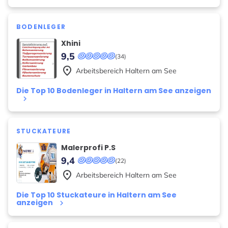
BODENLEGER
Xhini
9,5
(34)
place
Arbeitsbereich
Haltern am See
Die Top 10 Bodenleger in Haltern am See anzeigen
keyboard_arrow_right
STUCKATEURE
Malerprofi P.S
9,4
(22)
place
Arbeitsbereich
Haltern am See
Die Top 10 Stuckateure in Haltern am See
anzeigen
keyboard_arrow_right