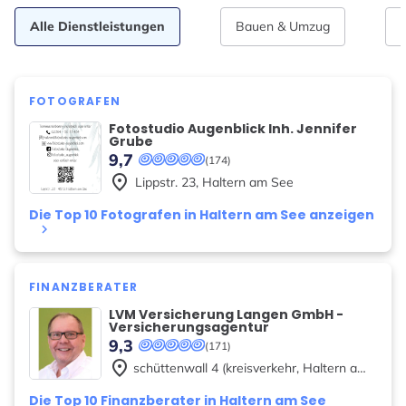
Alle Dienstleistungen
Bauen & Umzug
FOTOGRAFEN
Fotostudio Augenblick Inh. Jennifer
Grube
9,7
(174)
place
Lippstr.
23
,
Haltern am See
Die Top 10 Fotografen in Haltern am See anzeigen
keyboard_arrow_right
FINANZBERATER
LVM Versicherung Langen GmbH -
Versicherungsagentur
9,3
(171)
place
schüttenwall
4 (kreisverkehr
,
Haltern am See
Die Top 10 Finanzberater in Haltern am See