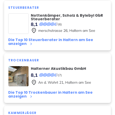
STEUERBERATER
Nottenkämper, Scholz & Bylebyl GbR
Steuerberater
8,1
(6)
place
merschstrasse
26
,
Haltern am See
Die Top 10 Steuerberater in Haltern am See
anzeigen
keyboard_arrow_right
TROCKENBAUER
Halterner Akustikbau GmbH
8,1
(7)
place
An d. Wohrt
21
,
Haltern am See
Die Top 10 Trockenbauer in Haltern am See
anzeigen
keyboard_arrow_right
KAMMERJÄGER