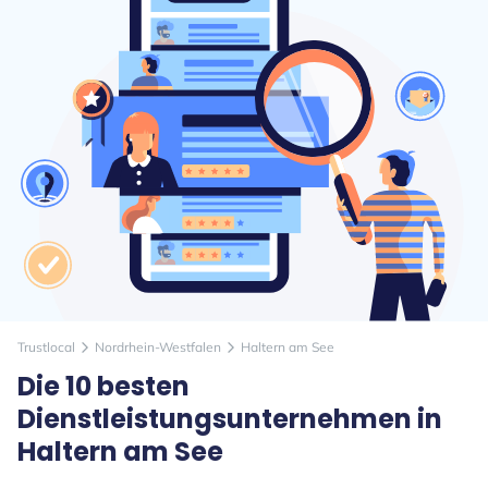
Trustlocal
Nordrhein-Westfalen
Haltern am See
arrow_forward_ios
arrow_forward_ios
Die 10 besten
Dienstleistungsunternehmen in
Haltern am See