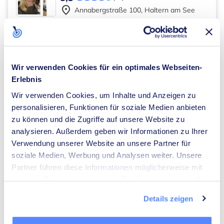
place
Annabergstraße
100
,
Haltern am See
Die Top 10 Spezialisten für Dämmung in Haltern
am See anzeigen
keyboard_arrow_right
Wir verwenden Cookies für ein optimales Webseiten-
WEBDESIGNER
Erlebnis
Wiethoff NetWorks - IT-Service →
professionell und effizient! COMPUTER
Wir verwenden Cookies, um Inhalte und Anzeigen zu
NETZWERKE WEBDESIGN
8,3
(16)
personalisieren, Funktionen für soziale Medien anbieten
place
Wehrstraße
29
,
Haltern am See
zu können und die Zugriffe auf unsere Website zu
analysieren. Außerdem geben wir Informationen zu Ihrer
Die Top 10 Webdesigner in Haltern am See
anzeigen
keyboard_arrow_right
Verwendung unserer Website an unsere Partner für
soziale Medien, Werbung und Analysen weiter. Unsere
Partner führen diese Informationen möglicherweise mit
ELEKTRIKER
weiteren Daten zusammen, die Sie ihnen bereitgestellt
Elektro Hahn GmbH
haben oder die sie im Rahmen Ihrer Nutzung der Dienste
Details zeigen
8,3
gesammelt haben.
(21)
place
An d. Brinkwiese
8
,
Haltern am See