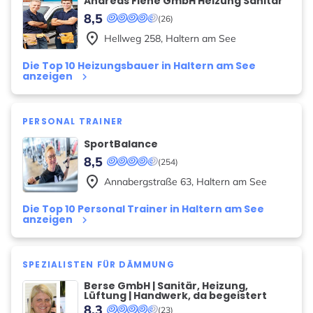
Andreas Fiehe GmbH Heizung Sanitär
8,5
(26)
place
Hellweg
258
,
Haltern am See
Die Top 10 Heizungsbauer in Haltern am See
anzeigen
keyboard_arrow_right
PERSONAL TRAINER
SportBalance
8,5
(254)
place
Annabergstraße
63
,
Haltern am See
Die Top 10 Personal Trainer in Haltern am See
anzeigen
keyboard_arrow_right
SPEZIALISTEN FÜR DÄMMUNG
Berse GmbH | Sanitär, Heizung,
Lüftung | Handwerk, da begeistert
8,3
(23)