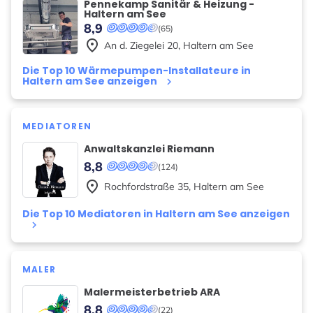
Pennekamp Sanitär & Heizung -
Haltern am See
8,9
(65)
place
An d. Ziegelei
20
,
Haltern am See
Die Top 10 Wärmepumpen-Installateure in
Haltern am See anzeigen
keyboard_arrow_right
MEDIATOREN
Anwaltskanzlei Riemann
8,8
(124)
place
Rochfordstraße
35
,
Haltern am See
Die Top 10 Mediatoren in Haltern am See anzeigen
keyboard_arrow_right
MALER
Malermeisterbetrieb ARA
8,8
(22)