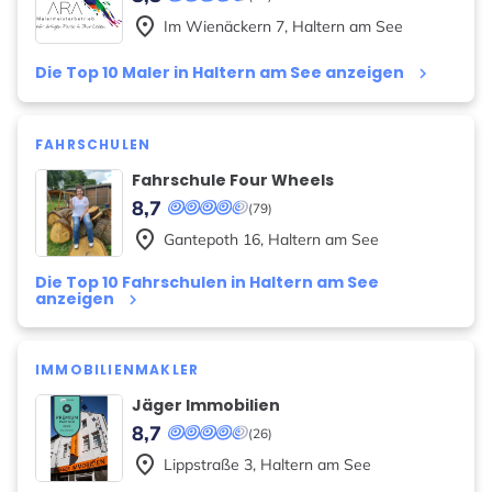
place
Im Wienäckern
7
,
Haltern am See
Die Top 10 Maler in Haltern am See anzeigen
keyboard_arrow_right
FAHRSCHULEN
Fahrschule Four Wheels
8,7
(79)
place
Gantepoth
16
,
Haltern am See
Die Top 10 Fahrschulen in Haltern am See
anzeigen
keyboard_arrow_right
IMMOBILIENMAKLER
Jäger Immobilien
8,7
(26)
place
Lippstraße
3
,
Haltern am See