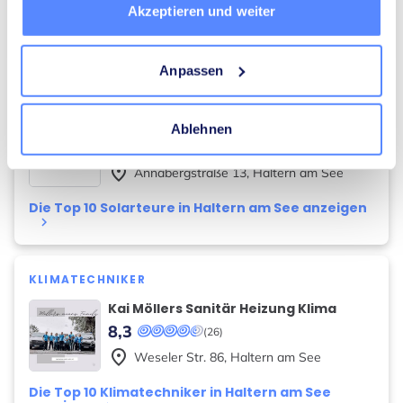
Akzeptieren und weiter
Die Top 10 Elektriker in Haltern am See anzeigen
keyboard_arrow_right
Anpassen
SOLARTEURE
Roman Brombach Heizung - Sanitär
Ablehnen
8,3
(24)
place
Annabergstraße
13
,
Haltern am See
Die Top 10 Solarteure in Haltern am See anzeigen
keyboard_arrow_right
KLIMATECHNIKER
Kai Möllers Sanitär Heizung Klima
8,3
(26)
place
Weseler Str.
86
,
Haltern am See
Die Top 10 Klimatechniker in Haltern am See