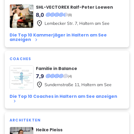
SHL-VECTOREX Ralf-Peter Loewen
8,0
(8)
place
Lembecker Str.
7
,
Haltern am See
Die Top 10 Kammerjäger in Haltern am See
anzeigen
keyboard_arrow_right
COACHES
Familie in Balance
7,9
(4)
place
Sundernstraße
11
,
Haltern am See
Die Top 10 Coaches in Haltern am See anzeigen
keyboard_arrow_right
ARCHITEKTEN
Heike Pleiss