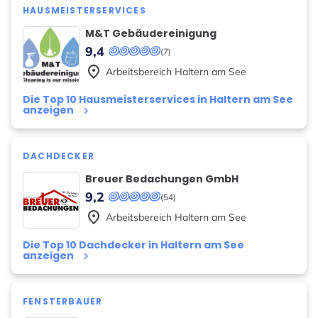
HAUSMEISTERSERVICES
M&T Gebäudereinigung
9,4
(7)
place
Arbeitsbereich
Haltern am See
Die Top 10 Hausmeisterservices in Haltern am See
anzeigen
keyboard_arrow_right
DACHDECKER
Breuer Bedachungen GmbH
9,2
(54)
place
Arbeitsbereich
Haltern am See
Die Top 10 Dachdecker in Haltern am See
anzeigen
keyboard_arrow_right
FENSTERBAUER