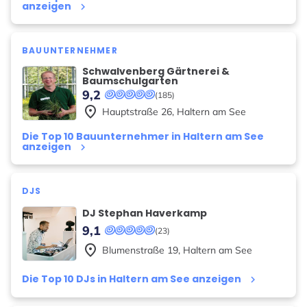
anzeigen
keyboard_arrow_right
BAUUNTERNEHMER
Schwalvenberg Gärtnerei &
Baumschulgarten
9,2
(185)
place
Hauptstraße
26
,
Haltern am See
Die Top 10 Bauunternehmer in Haltern am See
anzeigen
keyboard_arrow_right
DJS
DJ Stephan Haverkamp
9,1
(23)
place
Blumenstraße
19
,
Haltern am See
Die Top 10 DJs in Haltern am See anzeigen
keyboard_arrow_right