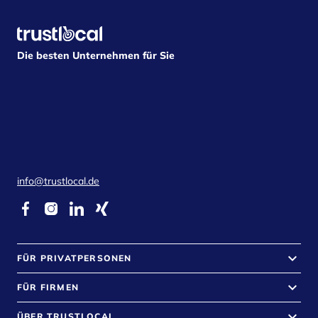
Die besten Unternehmen für Sie
info@trustlocal.de
keyboard_arrow_down
FÜR PRIVATPERSONEN
keyboard_arrow_down
FÜR FIRMEN
keyboard_arrow_down
ÜBER TRUSTLOCAL