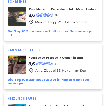
SCHREINER
Tischlerei-l-Formholz Inh. Marc Linka
8,6
(78)
place
Münsterknapp
21
,
Haltern am See
Die Top 10 Schreiner in Haltern am See anzeigen
keyboard_arrow_right
RAUMAUSSTATTER
Polsterer Frederik Uhlenbrock
8,6
(41)
place
An d. Ziegelei
38
,
Haltern am See
Die Top 10 Raumausstatter in Haltern am See
anzeigen
keyboard_arrow_right
HEIZUNGSBAUER