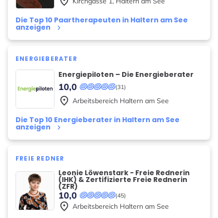
place
Kirchgasse
1
,
Haltern am See
Die Top 10 Paartherapeuten in Haltern am See
anzeigen
keyboard_arrow_right
ENERGIEBERATER
Energiepiloten – Die Energieberater
10,0
(31)
place
Arbeitsbereich
Haltern am See
Die Top 10 Energieberater in Haltern am See
anzeigen
keyboard_arrow_right
FREIE REDNER
Leonie Löwenstark - Freie Rednerin
(IHK) & Zertifizierte Freie Rednerin
(ZFR)
10,0
(45)
place
Arbeitsbereich
Haltern am See