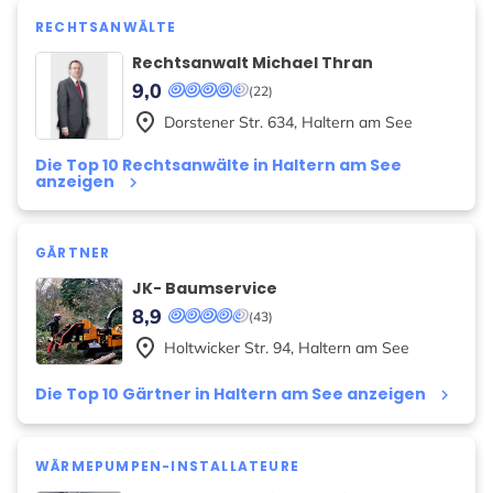
RECHTSANWÄLTE
Rechtsanwalt Michael Thran
9,0
(22)
place
Dorstener Str.
634
,
Haltern am See
Die Top 10 Rechtsanwälte in Haltern am See
anzeigen
keyboard_arrow_right
GÄRTNER
JK- Baumservice
8,9
(43)
place
Holtwicker Str.
94
,
Haltern am See
Die Top 10 Gärtner in Haltern am See anzeigen
keyboard_arrow_right
WÄRMEPUMPEN-INSTALLATEURE