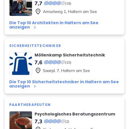
7,7
(16)
place
Amselweg
1
,
Haltern am See
Die Top 10 Architekten in Haltern am See
anzeigen
keyboard_arrow_right
SICHERHEITSTECHNIKER
Möllenkamp Sicherheitstechnik
7,6
(10)
place
Saarpl.
7
,
Haltern am See
Die Top 10 Sicherheitstechniker in Haltern am See
anzeigen
keyboard_arrow_right
PAARTHERAPEUTEN
Psychologisches Beratungszentrum
7,3
(2)