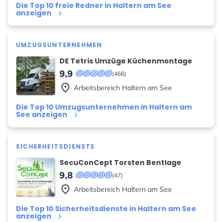
Die Top 10 freie Redner in Haltern am See
anzeigen
keyboard_arrow_right
UMZUGSUNTERNEHMEN
DE Tetris Umzüge Küchenmontage
9,9
(466)
place
Arbeitsbereich
Haltern am See
Die Top 10 Umzugsunternehmen in Haltern am
See anzeigen
keyboard_arrow_right
SICHERHEITSDIENSTE
SecuConCept Torsten Bentlage
9,8
(47)
place
Arbeitsbereich
Haltern am See
Die Top 10 Sicherheitsdienste in Haltern am See
anzeigen
keyboard_arrow_right