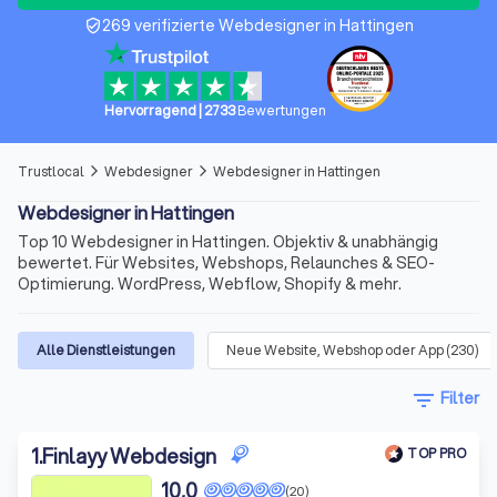
269 verifizierte Webdesigner in Hattingen
verified_user
Hervorragend
|
2733
Bewertungen
Trustlocal
Webdesigner
Webdesigner in Hattingen
arrow_forward_ios
arrow_forward_ios
Webdesigner in Hattingen
Top 10 Webdesigner in Hattingen. Objektiv & unabhängig
bewertet. Für Websites, Webshops, Relaunches & SEO-
Optimierung. WordPress, Webflow, Shopify & mehr.
Alle Dienstleistungen
Neue Website, Webshop oder App
(
230
)
filter_list
Filter
1
.
Finlayy Webdesign
TOP PRO
10,0
(20)