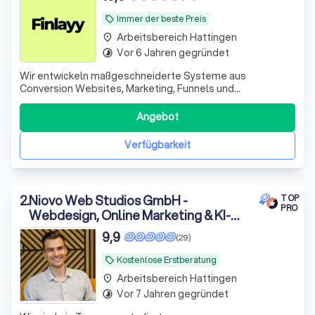
Immer der beste Preis
local_offer
Arbeitsbereich Hattingen
place
Vor 6 Jahren gegründet
timelapse
Wir entwickeln maßgeschneiderte Systeme aus
Conversion Websites, Marketing, Funnels und
Automationen für B2B-Dienstleister, die Besucher in
qualifizierte Leads und Kunden verwandeln.
Angebot
Verfügbarkeit
2
.
Niovo Web Studios GmbH -
TOP
PRO
Webdesign, Online Marketing & KI-
Automatisierung
9,9
(29)
Kostenlose Erstberatung
local_offer
Arbeitsbereich Hattingen
place
Vor 7 Jahren gegründet
timelapse