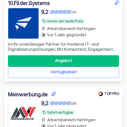
10
.
Filder.Systems
9,2
(10)
Immer der beste Preis
local_offer
Arbeitsbereich Hattingen
place
Vor 1 Jahr gegründet
timelapse
Ist Ihr zuverlässiger Partner für moderne IT- und
Digitalisierungslösungen. Mit Kompetenz, Engagement
und einem starken Servicegedanken unterstützen wir
unsere Kunden bei der Umsetzung individueller Projekte.
Angebot
Unser freundliches Support-Team steht Ihnen jederzeit
schnell, lösungsorientiert und persön
Verfügbarkeit
Meinwerbung.de
TOP PRO
9,2
(28)
Sofort verfügbar
local_offer
Arbeitsbereich Hattingen
place
Vor 1 Jahr gegründet
timelapse