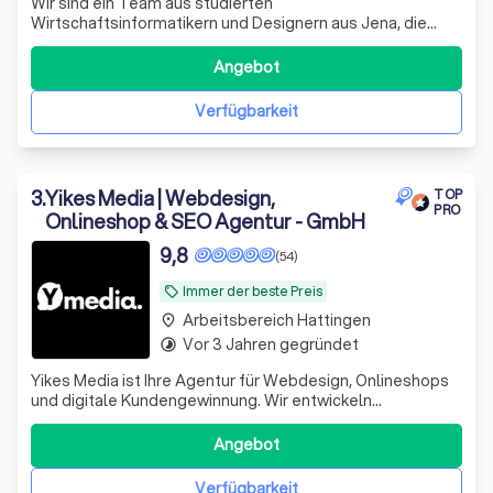
Wir sind ein Team aus studierten
Wirtschaftsinformatikern und Designern aus Jena, die
Unternehmen dabei unterstützen, sichtbarer zu werden
und neue Kunden zu gewinnen. Dabei setzen wir nicht nur
Angebot
auf modernes Webdesign, sondern auch auf Online-
Marketing, KI-Technologien und clevere
Verfügbarkeit
Automatisierungen,
3
.
Yikes Media | Webdesign,
TOP
PRO
Onlineshop & SEO Agentur - GmbH
9,8
(54)
Immer der beste Preis
local_offer
Arbeitsbereich Hattingen
place
Vor 3 Jahren gegründet
timelapse
Yikes Media ist Ihre Agentur für Webdesign, Onlineshops
und digitale Kundengewinnung. Wir entwickeln
professionelle Websites mit WordPress, Workflow, Figma
und Onepage sowie leistungsstarke Shopify und
Angebot
WooCommerce Onlineshops, die gezielt Anfragen und
Umsatz steigern. Unser Fokus liegt auf SEO, Goo
Verfügbarkeit