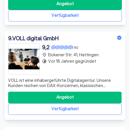
nachhaltig zu wachsen.
Angebot
Verfügbarkeit
9
.
VOLL digital GmbH
9,2
(16)
Eickener Str. 41, Hattingen
place
Vor 18 Jahren gegründet
timelapse
VOLL ist eine inhabergeführte Digitalagentur. Unsere
Kunden reichen von DAX-Konzernen, klassischen
Mittelständlern, öffentlichen Einrichtungen und
Verbänden bis hin zu aufstrebenden Start-ups und
Angebot
marktführenden Kleinunternehmen. Wir glauben daran,
dass es digitale Lösungen sind, die in Zukunft den
Verfügbarkeit