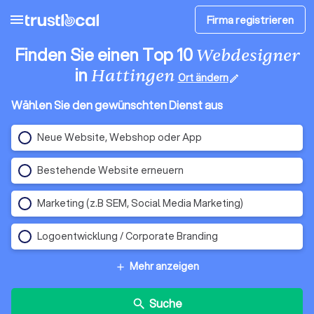
menu
Firma registrieren
Finden Sie einen Top 10
Webdesigner
in
Hattingen
Ort ändern
edit
Wählen Sie den gewünschten Dienst aus
Neue Website, Webshop oder App
Bestehende Website erneuern
Marketing (z.B SEM, Social Media Marketing)
Logoentwicklung / Corporate Branding
Mehr anzeigen
add
Suche
search