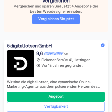
vergleichen
Vergleichen und sparen Sie! Jetzt 4 Angebote der
besten Webdesigner einholen.
Vergleichen Sie jetzt
5
.
digitallotsen GmbH
9,6
(73)
Eickener Straße 41, Hattingen
place
Vor 13 Jahren gegründet
timelapse
Wir sind die digitallotsen, eine dynamische Online-
Marketing-Agentur aus dem pulsierenden Herzen des
Ruhrgebiets. Unser Ziel ist es, gemeinsam mit Ihnen das
Internet zu erobern, Ihre Sichtbarkeit zu erhöhen und Ihnen
Angebot
die Leads zu liefern, die Sie für Ihren Erfolg benötigen.
Unser Ansatz ist ganzheit
Verfügbarkeit