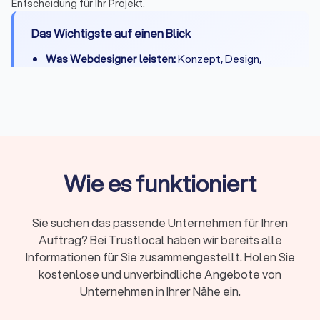
Entscheidung für Ihr Projekt.
Das Wichtigste auf einen Blick
Was Webdesigner leisten:
Konzept, Design,
Entwicklung, CMS-Integration, Basis-SEO,
DSGVO-Konformität und Übergabe
Kosten:
500 - 2.000 € für einfache Seiten, 2.000 -
8.000 € für Unternehmenswebsites, 8.000 -
20.000 € für Shops
Projektdauer:
Kleine Websites 2-3 Wochen,
Wie es funktioniert
komplexe Projekte 4-8 Wochen
Freelancer oder Agentur:
Freelancer für kleinere
Sie suchen das passende Unternehmen für Ihren
Projekte und direkten Kontakt, Agentur für
Auftrag? Bei Trustlocal haben wir bereits alle
umfangreiche Shops und Teams
Informationen für Sie zusammengestellt. Holen Sie
Beliebte Systeme:
WordPress und Webflow für
kostenlose und unverbindliche Angebote von
Websites, Shopify und Shopware für Online-
Unternehmen in Ihrer Nähe ein.
Shops