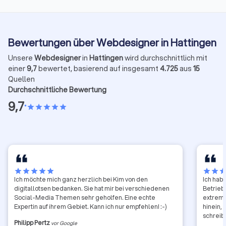
Bewertungen über Webdesigner in Hattingen
Unsere
Webdesigner
in
Hattingen
wird durchschnittlich mit
einer
9,7
bewertet, basierend auf insgesamt
4.725
aus
15
Quellen
Durchschnittliche Bewertung
9,7
•
star
star
star
star
star
star
star
star
star
star
star
star
sta
Ich möchte mich ganz herzlich bei Kim von den
Ich hab
digitallotsen bedanken. Sie hat mir bei verschiedenen
Betrieb 
Social-Media Themen sehr geholfen. Eine echte
extrem z
Expertin auf ihrem Gebiet. Kann ich nur empfehlen! :-)
hinein,
schreib
Philipp Pertz
vor Google
ansprec