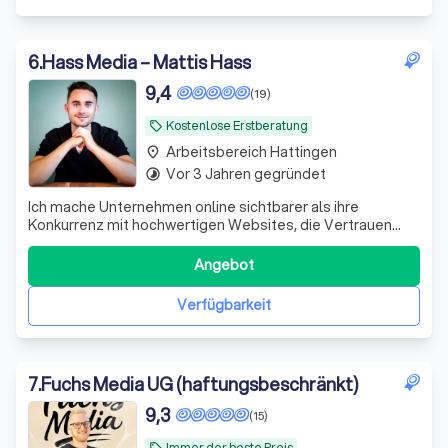
6
.
Hass Media – Mattis Hass
9,4
(19)
Kostenlose Erstberatung
local_offer
Arbeitsbereich Hattingen
place
Vor 3 Jahren gegründet
timelapse
Ich mache Unternehmen online sichtbarer als ihre
Konkurrenz mit hochwertigen Websites, die Vertrauen
aufbauen, Anfragen oder Mitarbeiter bringen.
Performance statt leere Versprechen.
Angebot
Verfügbarkeit
7
.
Fuchs Media UG (haftungsbeschränkt)
9,3
(15)
Immer der beste Preis
local_offer