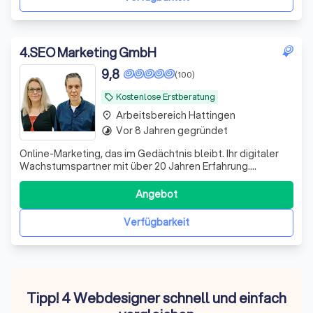
4
.
SEO Marketing GmbH
9,8
(100)
Kostenlose Erstberatung
local_offer
Arbeitsbereich Hattingen
place
Vor 8 Jahren gegründet
timelapse
Online-Marketing, das im Gedächtnis bleibt. Ihr digitaler
Wachstumspartner mit über 20 Jahren Erfahrung.
Zukunftssichere Strategien, messbare Ergebnisse,
persönliche Ansprechpartner & mehr!
Angebot
Verfügbarkeit
Tipp! 4 Webdesigner schnell und einfach