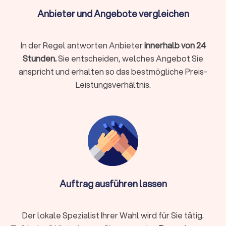
Umsetzung in CMS (z. B. WordPress/Webflow) oder Shop
(z. B. Shopify/Shopware)
Anbieter und Angebote vergleichen
Basis-SEO (saubere Struktur, Meta, Schema),
Performance-Tuning
In der Regel antworten Anbieter
innerhalb von 24
DSGVO-Basics (Cookie-Hinweis, Impressum/Datenschutz,
Stunden.
Sie entscheiden, welches Angebot Sie
ohne Rechtsberatung)
anspricht und erhalten so das bestmögliche Preis-
Übergabe, Schulung, Wartung/Updates
Leistungsverhältnis.
Spezialfälle
Webshop mit Zahlarten/Versandregeln, Produktvarianten,
Steuern
Integrationen (CRM, Newsletter, Buchung,
Mitgliederbereich)
Mehrsprachigkeit, Barrierearmut, Core Web Vitals
Auftrag ausführen lassen
Relaunch ohne Ranking-Verlust (Weiterleitungen, Tracking,
Consent)
Der lokale Spezialist Ihrer Wahl wird für Sie tätig.