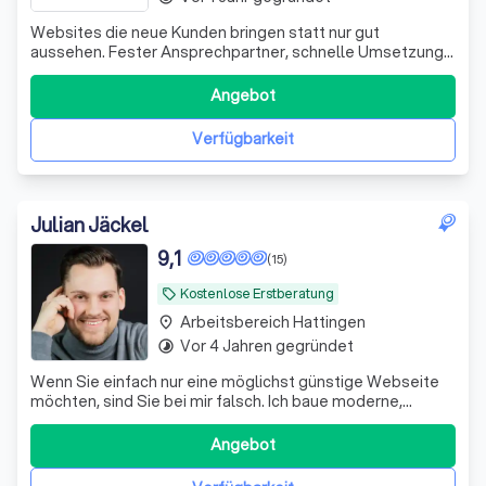
Websites die neue Kunden bringen statt nur gut
aussehen. Fester Ansprechpartner, schnelle Umsetzung
& 100% Geld-zurück-Garantie.
Angebot
Verfügbarkeit
Julian Jäckel
9,1
(15)
Kostenlose Erstberatung
local_offer
Arbeitsbereich Hattingen
place
Vor 4 Jahren gegründet
timelapse
Wenn Sie einfach nur eine möglichst günstige Webseite
möchten, sind Sie bei mir falsch. Ich baue moderne,
verkaufsstarke Webseiten, die starke Ergebnisse liefern –
und das zu fairen Preisen.
Angebot