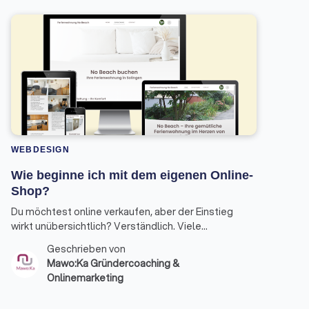
WEBDESIGN
Wie beginne ich mit dem eigenen Online-
Shop?
Du möchtest online verkaufen, aber der Einstieg
wirkt unübersichtlich? Verständlich. Viele
Gründer:innen wissen nicht, womit sie konkret
Geschrieben von
anfangen sollen – und verlieren Zeit in Details, bevor
Mawo:Ka Gründercoaching &
die Basis steht. Hier ist ein klarer Fahrplan, wie du
Onlinemarketing
deinen Online-Shop strukturiert aufbaust.