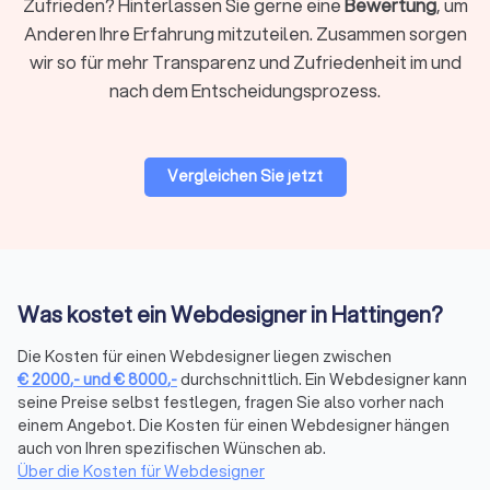
Über die Filter auf Trustlocal können Sie gezielt nach den
Zufrieden? Hinterlassen Sie gerne eine
Bewertung
, um
passenden Leistungen suchen: neue Website, Webshop oder
Anderen Ihre Erfahrung mitzuteilen. Zusammen sorgen
App, Relaunch bestehender Seiten, Marketing und SEO,
wir so für mehr Transparenz und Zufriedenheit im und
Logoentwicklung und Corporate Branding oder Design für
nach dem Entscheidungsprozess.
Printmedien. So finden Sie schnell den Anbieter, der zu Ihrem
Projekt passt.
Vergleichen Sie jetzt
CMS & Shop-Systeme: Welches System
passt zu Ihrem Projekt?
Die Wahl des richtigen Systems beeinflusst Funktionalität,
Kosten und Wartungsaufwand erheblich. Hier die wichtigsten
Optionen:
Was kostet ein Webdesigner in Hattingen?
Die Kosten für einen Webdesigner liegen zwischen
WordPress vs. Webflow für Websites
€
2000
,-
und
€
8000
,-
durchschnittlich. Ein Webdesigner kann
WordPress
ist das weltweit am häufigsten genutzte CMS. Es
seine Preise selbst festlegen, fragen Sie also vorher nach
bietet maximale Flexibilität durch tausende Plugins, ist
einem Angebot. Die Kosten für einen Webdesigner hängen
kostengünstig im Hosting (ab 5-15 € monatlich) und eignet
auch von Ihren spezifischen Wünschen ab.
Über die Kosten für Webdesigner
sich für nahezu alle Projektgrößen. Die große Community