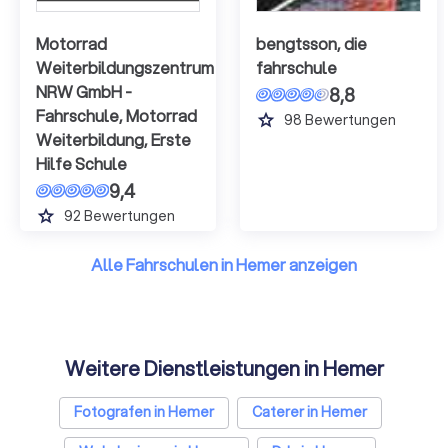
Motorrad
bengtsson, die
Weiterbildungszentrum
fahrschule
NRW GmbH -
8,8
Fahrschule, Motorrad
grade
98
Bewertungen
Weiterbildung, Erste
Hilfe Schule
9,4
grade
92
Bewertungen
Alle Fahrschulen in Hemer anzeigen
Weitere Dienstleistungen in Hemer
Fotografen in Hemer
Caterer in Hemer