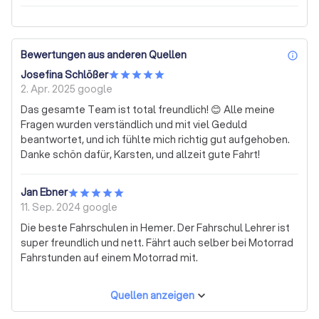
Bewertungen aus anderen Quellen
inf
Josefina Schlößer
2. Apr. 2025
google
Das gesamte Team ist total freundlich! 😊 Alle meine
Fragen wurden verständlich und mit viel Geduld
beantwortet, und ich fühlte mich richtig gut aufgehoben.
Danke schön dafür, Karsten, und allzeit gute Fahrt!
Jan Ebner
11. Sep. 2024
google
Die beste Fahrschulen in Hemer. Der Fahrschul Lehrer ist
super freundlich und nett. Fährt auch selber bei Motorrad
Fahrstunden auf einem Motorrad mit.
Quellen anzeigen