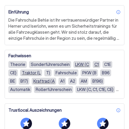
Einführung
inf
Die Fahrschule Behle ist Ihr vertrauenswürdiger Partner in 
Hemer und Iserlohn, wenn es um Sicherheitstrainings für 
alle Fahrzeugklassen geht. Wir sind stolz darauf, die 
einzige Fahrschule in der Region zu sein, die regelmäßig 
moderne Fahrsicherheitstrainings für jedermann 
anbietet. Unser Hauptziel ist es, Ihnen beizubringen, wie 
Fachwissen
Sie sich in bremslichen Situationen auf der Straße 
verhalten sollten. 

Theorie
Sonderführerschein
LKW (C
C1
C1E
CE)
Traktor (L
T)
Fahrschule
PKW (B
B96
Unsere Trainings werden von bestimmten 
Autoversicherungen und der Berufsgenossenschaft 
BE
B17)
Kraftrad (A
A1
A2
AM
B196)
unterstützt, was ihre Qualität und Relevanz unterstreicht. 
Automatik
Rollerführerschein
LKW (C, C1, C1E, CE)
Wir sind bestrebt, Ihnen die besten und aktuellsten 
PKW (B, B96, B196, BE, B17)
Kraftrad (A, A1, A2)
Informationen zu bieten, um Ihre Fahrsicherheit zu 
verbessern. 

Standardkurs
Traktor (L, T)
Trustlocal Auszeichnungen
inf
Sonderführerschein (z.B. Taxi, Feuerwehr, etc.)
Unser Angebot ist flexibel und an Ihre individuellen 
Bedürfnisse anpassbar. Wir sind stets bereit, unser 
Handschaltung
Roller (AM)