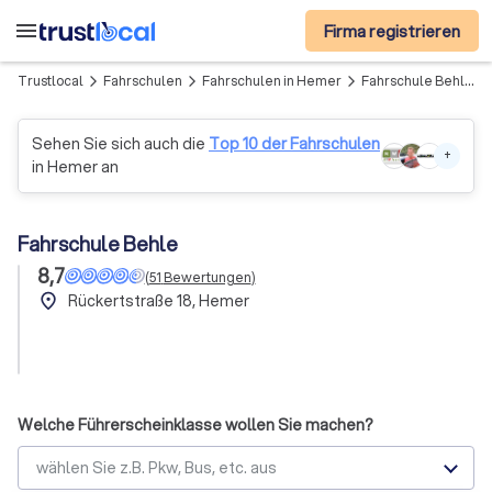
menu
Firma registrieren
Trustlocal
Fahrschulen
Fahrschulen in Hemer
Fahrschule Behle
arrow_forward_ios
arrow_forward_ios
arrow_forward_ios
Sehen Sie sich auch die
Top 10 der Fahrschulen
+
in Hemer an
Fahrschule Behle
8,7
(
51
Bewertungen
)
place
Rückertstraße 18, Hemer
Welche Führerscheinklasse wollen Sie machen?
wählen Sie z.B. Pkw, Bus, etc. aus