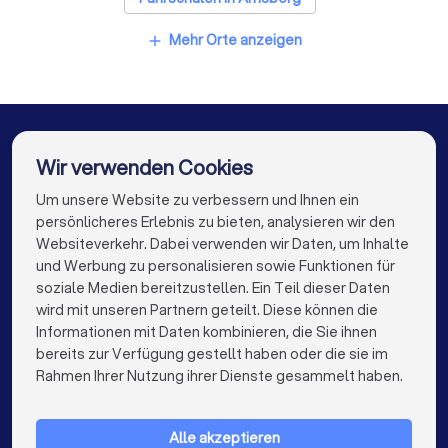
Fahrschulen in Lüdenscheid
Fahrschulen in Werl
Mehr Orte anzeigen
add
Fahrschulen in Köln
Fahrschulen in Düsseldorf
Fahrschulen in Dortmund
Fahrschulen in Essen
Fahrschulen in Duisburg
Fahrschulen in Bochum
Wir verwenden Cookies
Fahrschulen in Wuppertal
Fahrschulen in Bielefeld
Um unsere Website zu verbessern und Ihnen ein
Die besten Unternehmen für Sie
persönlicheres Erlebnis zu bieten, analysieren wir den
Fahrschulen in Bonn
Fahrschulen in Münster
Websiteverkehr. Dabei verwenden wir Daten, um Inhalte
info@trustlocal.de
und Werbung zu personalisieren sowie Funktionen für
Fahrschulen in Mönchengladbach
soziale Medien bereitzustellen. Ein Teil dieser Daten
wird mit unseren Partnern geteilt. Diese können die
Fahrschulen in Gelsenkirchen
Informationen mit Daten kombinieren, die Sie ihnen
bereits zur Verfügung gestellt haben oder die sie im
Fahrschulen in Aachen
Fahrschulen in Krefeld
keyboard_arrow_down
FÜR PRIVATPERSONEN
Rahmen Ihrer Nutzung ihrer Dienste gesammelt haben.
Fahrschulen in Mülheim an der Ruhr
keyboard_arrow_down
FÜR FIRMEN
Fahrschulen in Leverkusen
Alle akzeptieren
keyboard_arrow_down
ÜBER TRUSTLOCAL