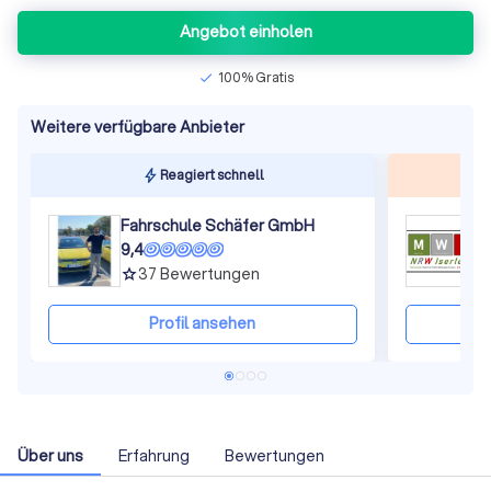
Angebot einholen
100% Gratis
check
Weitere verfügbare Anbieter
Reagiert schnell
Fahrschule Schäfer GmbH
9,4
9
37
Bewertungen
grade
gra
Profil ansehen
Über uns
Erfahrung
Bewertungen