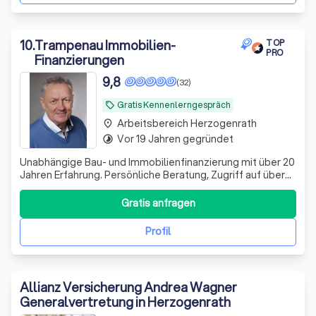
10
.
Trampenau Immobilien-
TOP
PRO
Finanzierungen
9,8
(32)
Gratis Kennenlerngespräch
local_offer
Arbeitsbereich Herzogenrath
place
Vor 19 Jahren gegründet
timelapse
Unabhängige Bau- und Immobilienfinanzierung mit über 20
Jahren Erfahrung. Persönliche Beratung, Zugriff auf über
700 Finanzierungspartner und verständliche Begleitung
bis zur Darlehenszusage.
Gratis anfragen
Profil
Allianz Versicherung Andrea Wagner
Generalvertretung in Herzogenrath