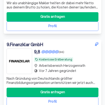
Wir als unabhängige Makler helfen dir dabei mehr Netto
aus deinem Brutto zu holen, die Kosten deiner laufenden
Verträge zu reduzieren und deine Rentenlücke zu
schließen.
Gratis anfragen
Profil
9
.
Finanzklar GmbH
9,8
(66)
Kostenlose Erstberatung
local_offer
Arbeitsbereich Herzogenrath
place
Vor 7 Jahren gegründet
timelapse
Nach Gründung von Deutschlands größter
Finanzbildungsorganisation unterstützen wir jetzt auch
bei der Umsetzung. Bekannt aus ZDF, ARD, RTL und vielen
weiteren Medien.
Gratis anfragen
Profil