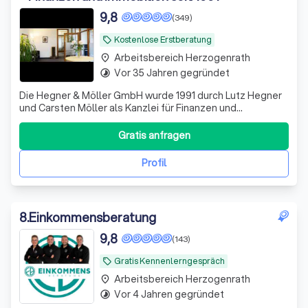
9,8
(349)
Kostenlose Erstberatung
local_offer
Arbeitsbereich Herzogenrath
place
Vor 35 Jahren gegründet
timelapse
Die Hegner & Möller GmbH wurde 1991 durch Lutz Hegner
und Carsten Möller als Kanzlei für Finanzen und
Immobilien gegründet. Wir haben uns auf
Finanzierungslösungen in schwierigen Fällen spezialisiert.
Gratis anfragen
Täglich haben wir mit Kunden zu tun, die häufig bei Ihrer
Bank eine Kündigung oder Absage erhalten.
Profil
8
.
Einkommensberatung
9,8
(143)
Gratis Kennenlerngespräch
local_offer
Arbeitsbereich Herzogenrath
place
Vor 4 Jahren gegründet
timelapse