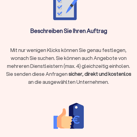
Versicherungen
Der Finanzberater für Versicherungen weiß durch die
Schilderung Ihrer Lebens- und Finanzsituation die besten
Beschreiben Sie Ihren Auftrag
Absicherungen zu gewährleisten. Ob
Berufsunfähigkeitsversicherung, Hausrat oder
Tierhalterhaftpflicht: Bei einem unabhängigen
Mit nur wenigen Klicks können Sie genau festlegen,
Versicherungsberater in Herzogenrath sind Sie in den besten
wonach Sie suchen. Sie können auch Angebote von
Händen.
mehreren Dienstleistern (max. 4) gleichzeitig einholen.
Sie senden diese Anfragen
sicher, direkt und kostenlos
an die ausgewählten Unternehmen.
Baufinanzierung, Hypotheken & Immobilien
Finanzierungen rund um Immobilienkauf, Immobilienverkauf
und deren Unterhaltung stellen schnell vor
Herausforderungen.
Experten für die Baufinanzierung
, für
Hypotheken und Immobilien allgemein helfen Ihnen, das
Beste aus Ihrer Immobiliensituation herauszuholen.