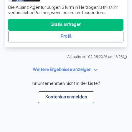
Die Allianz Agentur Jürgen Sturm in Herzogenrath ist Ihr
verlässlicher Partner, wenn es um umfassenden
Versicherungsschutz geht. Wir wissen, dass das Leben
unvorhersehbare Ereignisse bereithält und möchten Sie
Gratis anfragen
dabei unterstützen, bestmöglich darauf vorbereitet zu
sein. Unser Angebot an Sachversicher
Profil
Aktualisiert: 07.08.2026 um 18:28
info
keyboard_arrow_down
Weitere Ergebnisse anzeigen
Ihr Unternehmen nicht in der Liste?
Kostenlos anmelden