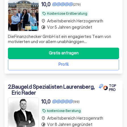
10,0
(279)
Kostenlose Erstberatung
local_offer
Arbeitsbereich Herzogenrath
place
Vor 5 Jahren gegründet
timelapse
DieFinanzchecker GmbH ist ein engagiertes Team von
motivierten und vor allem unabhängigen
Finanz-/Versicherungsmaklern aus dem Münsterland. Seit
2012 bieten wir unseren Kunden individuelle und
Gratis anfragen
zielorientierte Produkte an, wobei wir den Fokus auf
Transparenz und Verständlichkeit setzen. Wir sind uns
Profil
2
.
Baugeld Spezialisten Laurensberg,
TOP
PRO
Eric Rader
10,0
(99)
kostenlose Beratung
local_offer
Arbeitsbereich Herzogenrath
place
Vor 8 Jahren gegründet
timelapse