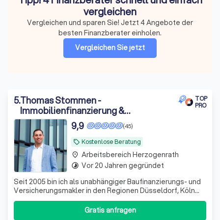
vergleichen
Vergleichen und sparen Sie! Jetzt 4 Angebote der
besten Finanzberater einholen.
Vergleichen Sie jetzt
5
.
Thomas Stommen -
TOP
PRO
Immobilienfinanzierung &
Versicherungsmakler
9,9
(45)
Kostenlose Beratung
local_offer
Arbeitsbereich Herzogenrath
place
Vor 20 Jahren gegründet
timelapse
Seit 2005 bin ich als unabhängiger Baufinanzierungs- und
Versicherungsmakler in den Regionen Düsseldorf, Köln
und Aachen & Umgebung tätig. Mein Fokus liegt auf der
Baufinanzierung sowie Hypotheken- und
Gratis anfragen
Immobilienangelegenheiten. Für mich steht die