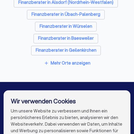
Finanzberater in Alsdorf (Nordrhein-Westfalen)
Finanzberater in Übach-Palenberg
Finanzberater in Würselen
Finanzberater in Baesweiler
Finanzberater in Geilenkirchen
Finanzberater in Aachen
Mehr Orte anzeigen
add
Finanzberater in Eschweiler
Finanzberater in Aldenhoven
Finanzberater in Stolberg (Rheinland)
Wir verwenden Cookies
Finanzberater in Linnich
Finanzberater in Berlin
Um unsere Website zu verbessern und Ihnen ein
Die besten Finanzberater für Sie
persönlicheres Erlebnis zu bieten, analysieren wir den
Finanzberater in Hamburg
Websiteverkehr. Dabei verwenden wir Daten, um Inhalte
info@trustlocal.de
und Werbung zu personalisieren sowie Funktionen für