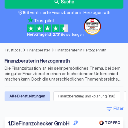
Suche
search
166 verifizierte Finanzberater in Herzogenrath
verified_user
Hervorragend
|
2731
Bewertungen
Trustlocal
Finanzberater
Finanzberater in Herzogenrath
arrow_forward_ios
arrow_forward_ios
Finanzberater in Herzogenrath
Die Finanzsituation ist ein sehr persönliches Thema, bei dem
ein guter Finanzberater einen entscheidenden Unterschied
machen kann. Doch die unterschiedlichen Themenbereiche,
die variablen Qualifikationen für die Beratertätigkeit und die
sich ständig ändernden Voraussetzungen machen die Suche
nach dem richtigen Berater schnell kompliziert. Wir bieten
Alle Dienstleistungen
Finanzberatung und -planung
(
136
)
Ihnen für Ihre Finanzen Experten für Versicherungen,
Immobilienfinanzierungen, Geldanlagen, Altersvorsorge und
filter_list
Filter
vieles mehr. Finden Sie jetzt mit Trustlocal den besten
Finanzberater in Herzogenrath und Umgebung.
1
.
DieFinanzchecker GmbH
TOP PRO