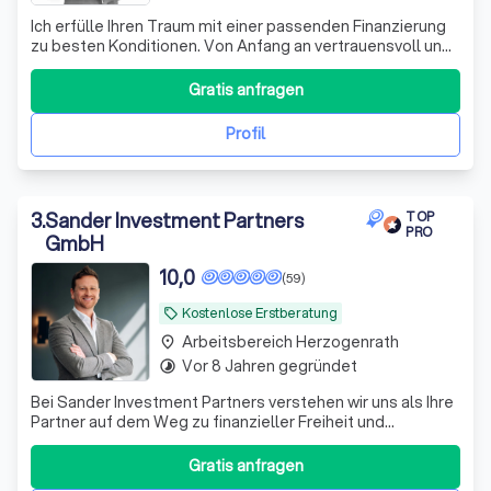
Ich erfülle Ihren Traum mit einer passenden Finanzierung
zu besten Konditionen. Von Anfang an vertrauensvoll und
transparent, finden wir gemeinsam die für Sie optimale
Lösung.
Gratis anfragen
Profil
3
.
Sander Investment Partners
TOP
PRO
GmbH
10,0
(59)
Kostenlose Erstberatung
local_offer
Arbeitsbereich Herzogenrath
place
Vor 8 Jahren gegründet
timelapse
Bei Sander Investment Partners verstehen wir uns als Ihre
Partner auf dem Weg zu finanzieller Freiheit und
Sicherheit. Mit über einem Jahrzehnt Erfahrung im
Investmentbereich und einem engagierten Team aus
Gratis anfragen
Experten bieten wir maßgeschneiderte Anlagestrategien,