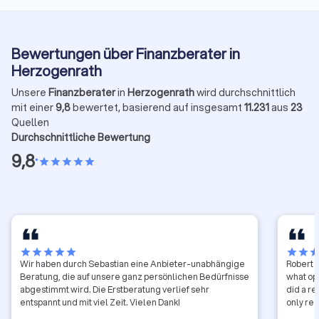
Bewertungen über Finanzberater in
Herzogenrath
Unsere
Finanzberater
in
Herzogenrath
wird durchschnittlich
mit einer
9,8
bewertet, basierend auf insgesamt
11.231
aus
23
Quellen
Durchschnittliche Bewertung
9,8
•
star
star
star
star
star
star
star
star
star
star
star
star
sta
Wir haben durch Sebastian eine Anbieter-unabhängige
Robert h
Beratung, die auf unsere ganz persönlichen Bedürfnisse
what opt
abgestimmt wird. Die Erstberatung verlief sehr
did a re
entspannt und mit viel Zeit. Vielen Dank!
only re