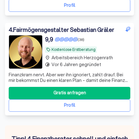
die perfekt auf Ihre individuellen Bedü
Profil
4
.
Fairmögensgestalter Sebastian Gräler
9,9
(38)
Kostenlose Erstberatung
local_offer
Arbeitsbereich Herzogenrath
place
Vor 6 Jahren gegründet
timelapse
Finanzkram nervt. Aber wer ihn ignoriert, zahlt drauf. Bei
mir bekommst Du einen klaren Plan – damit deine Finanzen
genauso rund laufen wie der Rest deines Lebens.
Gratis anfragen
Profil
Tipp! 4 Finanzberater schnell und einfach