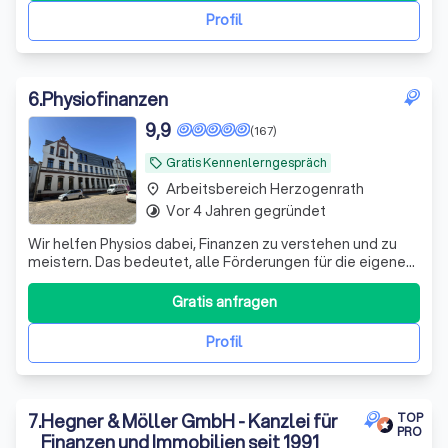
persönliche, maßgeschneiderte und vor allem unabhäng
Profil
6
.
Physiofinanzen
9,9
(167)
Gratis Kennenlerngespräch
local_offer
Arbeitsbereich Herzogenrath
place
Vor 4 Jahren gegründet
timelapse
Wir helfen Physios dabei, Finanzen zu verstehen und zu
meistern. Das bedeutet, alle Förderungen für die eigene
Vorsorge und Absicherung richtig zu nutzen.
Gratis anfragen
Profil
7
.
Hegner & Möller GmbH - Kanzlei für
TOP
PRO
Finanzen und Immobilien seit 1991