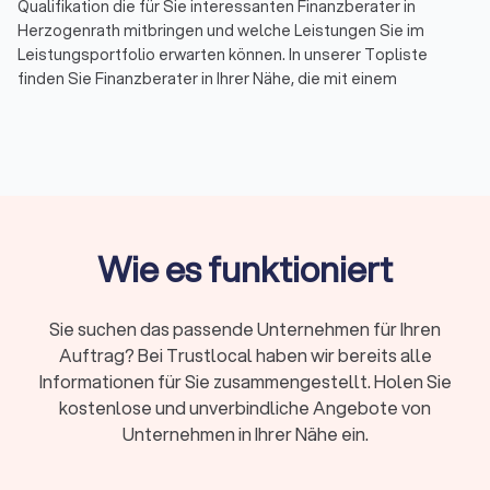
Qualifikation die für Sie interessanten Finanzberater in
Herzogenrath mitbringen und welche Leistungen Sie im
Leistungsportfolio erwarten können. In unserer Topliste
finden Sie Finanzberater in Ihrer Nähe, die mit einem
Durchschnittsscore von 8.7 bewertet wurden. Durch echte
Kundenbewertungen erhalten Sie zudem direkt
Informationen zu gebuchten Leistungen und der
Zufriedenheit der Kunden.
Sortieren Sie unsere Topliste mit wenigen Mouseklicks, um
spezialisierte Experten für Ihr Themenfeld in der
Finanzberatung zu finden. So können Sie Spezialisten für
Wie es funktioniert
Versicherungen, für Rente & Altersvorsorge, für
Baufinanzierung, Geldanlagen & Vermögensberatung oder für
die Unternehmensberatung auf einen Blick aussuchen und die
Sie suchen das passende Unternehmen für Ihren
besten Finanzberater in Herzogenrath und Umgebung
Auftrag? Bei Trustlocal haben wir bereits alle
kennenlernen. Und wenn noch Fragen bleiben, stehen wir von
Informationen für Sie zusammengestellt. Holen Sie
Trustlocal Ihnen gerne zur Verfügung, indem wir
kostenlose und unverbindliche Angebote von
entsprechend Ihrer Anfrage direkt ein individuelles Angebot
Unternehmen in Ihrer Nähe ein.
erfragen. Nutzen Sie Trustlocal für die schnelle Suche nach
einer Finanzberatung, die genau zu Ihren Bedürfnissen passt.