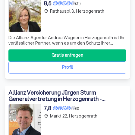
8,5
(21)
Rathauspl 3, Herzogenrath
place
Die Allianz Agentur Andrea Wagner in Herzogenrath ist Ihr
verlässlicher Partner, wenn es um den Schutz Ihrer
persönlichen Gegenstände und Ihres Lebensstils geht.
Wir wissen, dass das Leben unvorhersehbare Wendungen
Gratis anfragen
nehmen kann, sei es ein Autounfall, eine Sportverletzung
oder eine Krankheit Ihres Ha
Profil
Allianz Versicherung Jürgen Sturm
Generalvertretung in Herzogenrath -
Kohlscheid
7,8
(5)
Markt 22, Herzogenrath
place