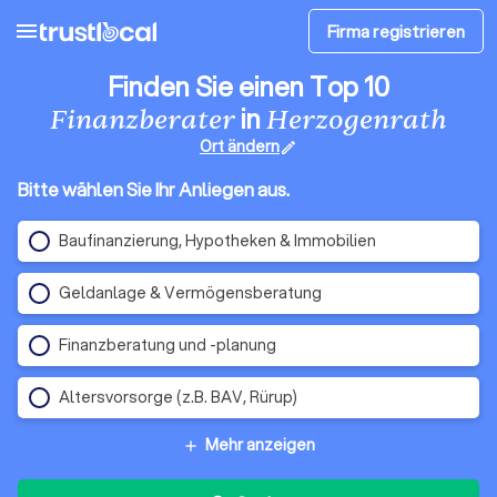
menu
Firma registrieren
Finden Sie einen Top 10
in
Finanzberater
Herzogenrath
Ort ändern
edit
Bitte wählen Sie Ihr Anliegen aus.
Baufinanzierung, Hypotheken & Immobilien
Geldanlage & Vermögensberatung
Finanzberatung und -planung
Altersvorsorge (z.B. BAV, Rürup)
Mehr anzeigen
add