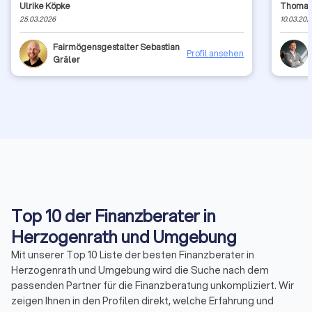
Ulrike Köpke
Thomas
25.03.2026
10.03.202
Fairmögensgestalter Sebastian
Profil ansehen
Gräler
Top 10 der Finanzberater in
Herzogenrath und Umgebung
Mit unserer Top 10 Liste der besten Finanzberater in
Herzogenrath und Umgebung wird die Suche nach dem
passenden Partner für die Finanzberatung unkompliziert. Wir
zeigen Ihnen in den Profilen direkt, welche Erfahrung und