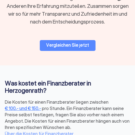
Die Finanzierung von Unternehmen und Finanzfragen im
Anderen Ihre Erfahrung mitzuteilen. Zusammen sorgen
Rahmen der Unternehmensberatung ist ein anspruchsvolles
wir so für mehr Transparenz und Zufriedenheit im und
Themenfeld, bei dem ein spezialisierter Finanzberater die
nach dem Entscheidungsprozess.
einzig richtige Wahl ist. Erfahren Sie auf einen Blick, wer als
Finanzberater für Sie und Ihr Unternehmen in Frage kommt,
um auch komplexe Situationen mit dem passenden Partner
optimal zu meistern.
Vergleichen Sie jetzt
Auf Trustlocal können Sie Ihre Bedürfnisse beschreiben und
erklären, damit qualifizierte und kompetente Finanzberater in
Herzogenrath Ihnen maßgeschneiderte Angebote anbieten
können.
Was kostet ein Finanzberater in
Finanzberatung in Herzogenrath:
Herzogenrath?
Versicherungen, Altersvorsorge,
Die Kosten für einen Finanzberater liegen zwischen
Vermögensplanung und mehr
€
100
,-
und
€
150
,-
pro Stunde. Ein Finanzberater kann seine
Die komplexe Welt der Finanzen wird mit dem richtigen
Preise selbst festlegen, fragen Sie also vorher nach einem
Finanzberater an Ihrer Seite zu einem Segen für Ihr
Angebot. Die Kosten für einen Finanzberater hängen auch von
Vermögen. Seriosität, Zuverlässigkeit, Fachkenntnisse zu
Ihren spezifischen Wünschen ab.
Besonderheiten und sich ändernde Vorgaben in der Branche
Über die Kosten für Finanzberater