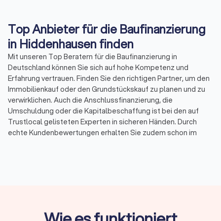
Top Anbieter für die Baufinanzierung
in Hiddenhausen finden
Mit unseren Top Beratern für die Baufinanzierung in
Deutschland können Sie sich auf hohe Kompetenz und
Erfahrung vertrauen. Finden Sie den richtigen Partner, um den
Immobilienkauf oder den Grundstückskauf zu planen und zu
verwirklichen. Auch die Anschlussfinanzierung, die
Umschuldung oder die Kapitalbeschaffung ist bei den auf
Trustlocal gelisteten Experten in sicheren Händen. Durch
echte Kundenbewertungen erhalten Sie zudem schon im
Vorfeld einen Eindruck von den angebotenen Leistungen der
besten ihres Fachs, die mit einem durchschnittlichen
Trustlocal-Score von 8.6 bewertet wurden. So finden Sie
unkompliziert unabhängige Berater für die Baufinanzierung in
Hiddenhausen und Umgebung.
Wenige Mouseklicks reichen aus, um eine Vorauswahl auf
unserer Trustlocal Plattform zu treffen. Nicht nur der Score,
Wie es funktioniert
sondern auch die gewünschte Dienstleistung lässt sich