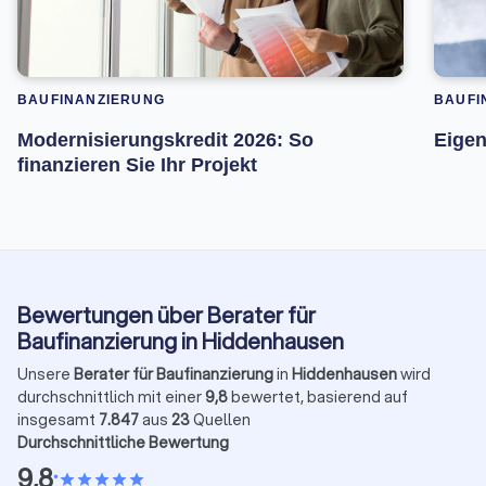
BAUFINANZIERUNG
BAUFI
Modernisierungskredit 2026: So
Eigen
finanzieren Sie Ihr Projekt
Bewertungen über Berater für
Baufinanzierung in Hiddenhausen
Unsere
Berater für Baufinanzierung
in
Hiddenhausen
wird
durchschnittlich mit einer
9,8
bewertet, basierend auf
insgesamt
7.847
aus
23
Quellen
Durchschnittliche Bewertung
9,8
•
star
star
star
star
star