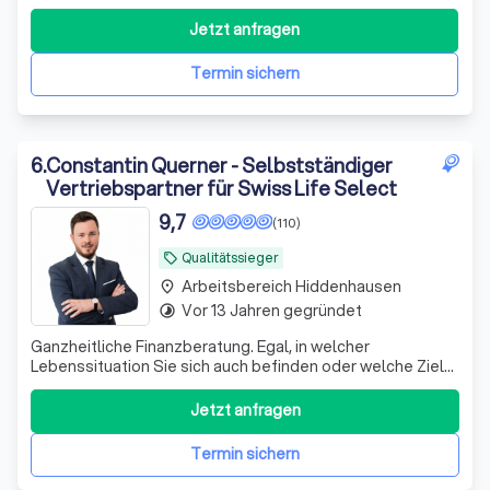
Regulierung vor Ort Partner für
Privat-/Firmen-/Industriekunden, Stadt - in ganz
Jetzt anfragen
Deutschland & EU
Termin sichern
6
.
Constantin Querner - Selbstständiger
Vertriebspartner für Swiss Life Select
9,7
(110)
Qualitätssieger
local_offer
Arbeitsbereich Hiddenhausen
place
Vor 13 Jahren gegründet
timelapse
Ganzheitliche Finanzberatung. Egal, in welcher
Lebenssituation Sie sich auch befinden oder welche Ziele
Sie verfolgen – ich finde eine passende Lösung für Sie.
Erfahren Sie mehr über die einzelnen Schritte.
Jetzt anfragen
Termin sichern