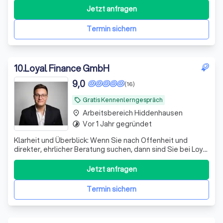
Architekten, Bauingenieuren und Handwerksmeistern – mit
Jetzt anfragen
über 15 Jahren praktischer Erfahrung im Bau- und
Immobilienbereich. Unser Angebot: - Ve
Termin sichern
10
.
Loyal Finance GmbH
9,0
(16)
Gratis Kennenlerngespräch
local_offer
Arbeitsbereich Hiddenhausen
place
Vor 1 Jahr gegründet
timelapse
Klarheit und Überblick: Wenn Sie nach Offenheit und
direkter, ehrlicher Beratung suchen, dann sind Sie bei Loyal
Finance richtig.
Jetzt anfragen
Termin sichern