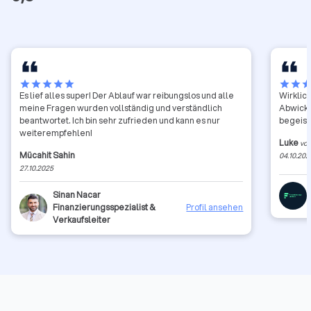
star
star
star
star
star
star
star
sta
Es lief alles super! Der Ablauf war reibungslos und alle
Wirklich
meine Fragen wurden vollständig und verständlich
Abwicklu
beantwortet. Ich bin sehr zufrieden und kann es nur
begeist
weiterempfehlen!
Luke
vor
Mücahit Sahin
04.10.202
27.10.2025
Sinan Nacar
Finanzierungsspezialist &
Profil ansehen
Verkaufsleiter