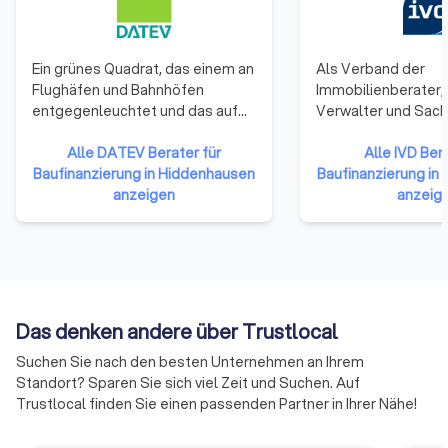
Ein grünes Quadrat, das einem an
Als Verband der
Flughäfen und Bahnhöfen
Immobilienberater, 
entgegenleuchtet und das auf
Verwalter und Sac
fast jeder Lohnabrechnung zu
steht der IVD mit s
finden ist. Wer DATEV allerdings
Alle DATEV Berater für
Mitgliedern in der
Alle IVD Bera
näher kennt, weiß: Dieses
Baufinanzierung in Hiddenhausen
Verantwortung, am 
Baufinanzierung in
Quadrat steht für qualitativ
anzeigen
Funktionieren des
anzeig
hochwertige Softwarelösungen
Immobilienmarktes 
und IT-Dienstleistungen für
Dabei kämpft der
Steuerberater,
Immobilienverband 
Wirtschaftsprüfer,
effektive Förderung
Rechtsanwälte und
Sicherung freiheitl
Unternehmen.
wirtschaftlich erfol
Das denken andere über Trustlocal
Berufsausübung se
Suchen Sie nach den besten Unternehmen an Ihrem
Mitglieder.
Standort? Sparen Sie sich viel Zeit und Suchen. Auf
Trustlocal finden Sie einen passenden Partner in Ihrer Nähe!