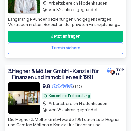
Arbeitsbereich Hiddenhausen
place
Vor 32 Jahren gegründet
timelapse
Langfristige Kundenbeziehungen und gegenseitiges
Vertrauen in allen Bereichen der privaten Finanzplanung
zeichnen uns aus. Im Bereich Kapitalanlage, Vorsorge und
Finanzierungen. - Wir sind zertifiziert nach DIN 77230 als
Jetzt anfragen
Experten der Finanzanalyse für Privathaushalte - und
arbeiten unabhängig von
Termin sichern
3
.
Hegner & Möller GmbH - Kanzlei für
TOP
PRO
Finanzen und Immobilien seit 1991
9,8
(349)
Kostenlose Erstberatung
local_offer
Arbeitsbereich Hiddenhausen
place
Vor 35 Jahren gegründet
timelapse
Die Hegner & Möller GmbH wurde 1991 durch Lutz Hegner
und Carsten Möller als Kanzlei für Finanzen und
Immobilien gegründet. Wir haben uns auf