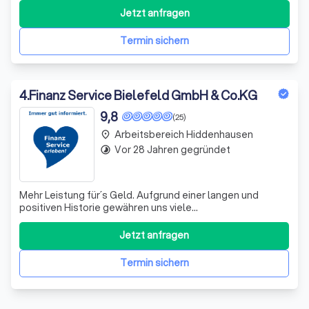
Finanzierungslösungen in schwierigen Fällen spezialisiert.
Jetzt anfragen
Täglich haben wir mit Kunden zu tun, die häufig bei Ihrer
Bank eine Kündigung oder Absage erhalten.
Termin sichern
4
.
Finanz Service Bielefeld GmbH & Co.KG
9,8
(25)
Arbeitsbereich Hiddenhausen
place
Vor 28 Jahren gegründet
timelapse
Mehr Leistung für´s Geld. Aufgrund einer langen und
positiven Historie gewähren uns viele
Partnergesellschaften zudem einen Makler-Sonderrabatt
in Höhen zwischen 20–40 % auf die eigentliche
Jetzt anfragen
Versicherungsprämie
Termin sichern