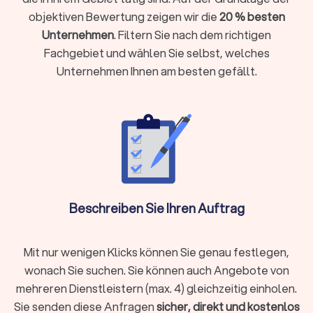
Qualifikation und Erfahrung
objektiven Bewertung zeigen wir die
20 % besten
Bewertungen für Beratungen
Kosten für die Beratung zur Baufinanzierung
Unternehmen
. Filtern Sie nach dem richtigen
Fachgebiet und wählen Sie selbst, welches
Unternehmen Ihnen am besten gefällt.
Expertise und Spezialisierung für die
Baufinanzierung
Für die Baufinanzierung in Ihrer Nähe gibt es sicherlich
zahlreiche Anbieter. Doch welcher Experte der individuell
richtige ist, zeigt sich in der Kombination aus Ihrem Anliegen
und der Spezialisierung des Beraters. So können Sie mit der
guten Baufinanzierung Zinsen sparen, mit der
Immobilienfinanzierung die Erst- und Folgefinanzierung über
Kredite optimal gestalten, Investitionen für Renovierung und
Beschreiben Sie Ihren Auftrag
Modernisierung planen oder die persönliche
Finanzberatung
mit der Altersvorsorge kombinieren.
Mit nur wenigen Klicks können Sie genau festlegen,
wonach Sie suchen. Sie können auch Angebote von
Qualifikation und Erfahrung
mehreren Dienstleistern (max. 4) gleichzeitig einholen.
Die Finanzbranche ist schnelllebig und die Berufsbezeichnung
Sie senden diese Anfragen
sicher, direkt und kostenlos