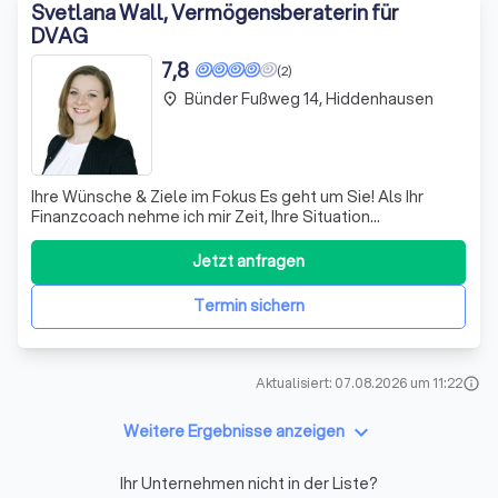
Svetlana Wall, Vermögensberaterin für
DVAG
7,8
(2)
Bünder Fußweg 14, Hiddenhausen
place
Ihre Wünsche & Ziele im Fokus Es geht um Sie! Als Ihr
Finanzcoach nehme ich mir Zeit, Ihre Situation
kennenzulernen und zu verstehen, was Sie erreichen
möchten. Und dann mit Ihnen gemeinsam das möglich zu
Jetzt anfragen
machen, was möglich ist. Professionelle
Konzeptberatung Sparen, Geldanlage, Versicheru
Termin sichern
Aktualisiert: 07.08.2026 um 11:22
info
keyboard_arrow_down
Weitere Ergebnisse anzeigen
Ihr Unternehmen nicht in der Liste?