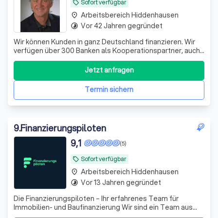
Sofort verfügbar
local_offer
Arbeitsbereich Hiddenhausen
place
Vor 42 Jahren gegründet
timelapse
Wir können Kunden in ganz Deutschland finanzieren. Wir
verfügen über 300 Banken als Kooperationspartner, auch
Vollfinanzierung ohne Eigenkapital möglich. Interessant
auch Optimierung Ihrer bestehenden Finanzierungen
Jetzt anfragen
durch Zusammenfassung vorhandener Verbindlichkeiten
mit dem Ziel teils erheblicher R
Termin sichern
9
.
Finanzierungspiloten
9,1
(5)
Sofort verfügbar
local_offer
Arbeitsbereich Hiddenhausen
place
Vor 13 Jahren gegründet
timelapse
Die Finanzierungspiloten – Ihr erfahrenes Team für
Immobilien- und Baufinanzierung Wir sind ein Team aus
Immobiliendarlehensvermittlern, Energieberatern,