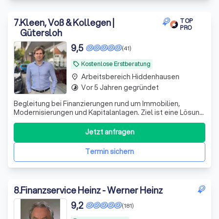
7
.
Kleen, Voß & Kollegen |
TOP
PRO
Gütersloh
9,5
(41)
Kostenlose Erstberatung
local_offer
Arbeitsbereich Hiddenhausen
place
Vor 5 Jahren gegründet
timelapse
Begleitung bei Finanzierungen rund um Immobilien,
Modernisierungen und Kapitalanlagen. Ziel ist eine Lösung,
die finanziell tragfähig ist und zu Ihren Plänen passt.
Jetzt anfragen
Termin sichern
8
.
Finanzservice Heinz - Werner Heinz
9,2
(181)