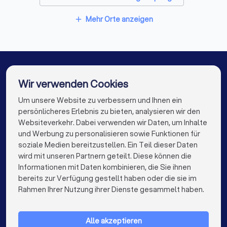
Berater für Baufinanzierung in Vlotho
Mehr Orte anzeigen
add
Berater für Baufinanzierung in Hüllhorst
Berater für Baufinanzierung in Bad Oeynhausen
Berater für Baufinanzierung in Bad Salzuflen
Wir verwenden Cookies
Berater für Baufinanzierung in Lübbecke
Um unsere Website zu verbessern und Ihnen ein
Die besten Berater für Baufinanzierung für Sie
persönlicheres Erlebnis zu bieten, analysieren wir den
Berater für Baufinanzierung in Berlin
Websiteverkehr. Dabei verwenden wir Daten, um Inhalte
info@trustlocal.de
und Werbung zu personalisieren sowie Funktionen für
Berater für Baufinanzierung in Hamburg
soziale Medien bereitzustellen. Ein Teil dieser Daten
wird mit unseren Partnern geteilt. Diese können die
Berater für Baufinanzierung in München
Informationen mit Daten kombinieren, die Sie ihnen
bereits zur Verfügung gestellt haben oder die sie im
Berater für Baufinanzierung in Köln
keyboard_arrow_down
FÜR PRIVATPERSONEN
Rahmen Ihrer Nutzung ihrer Dienste gesammelt haben.
Berater für Baufinanzierung in Frankfurt am Main
keyboard_arrow_down
FÜR FIRMEN
Berater für Baufinanzierung in Stuttgart
Alle akzeptieren
keyboard_arrow_down
ÜBER TRUSTLOCAL