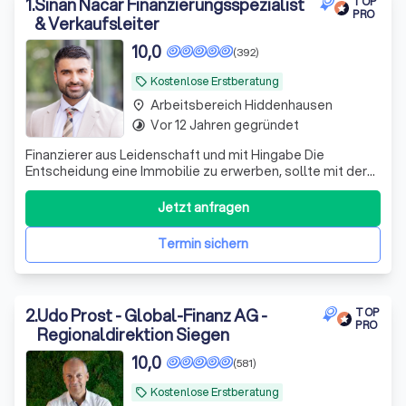
Baufinanzierung in Hiddenhausen.
1
.
Sinan Nacar Finanzierungsspezialist
TOP
PRO
& Verkaufsleiter
10,0
(392)
Kostenlose Erstberatung
local_offer
Arbeitsbereich Hiddenhausen
place
Vor 12 Jahren gegründet
timelapse
Finanzierer aus Leidenschaft und mit Hingabe Die
Entscheidung eine Immobilie zu erwerben, sollte mit der
größten Sorgfalt und Ruhe getroffen werden. Das möchte
ich meinen Kunden ermöglichen! Ich stehe Ihnen zur Seite
Jetzt anfragen
im gesamten Kaufprozess. Es beginnt mit der korrekten
Ermittlung des Zielkaufprei
Termin sichern
2
.
Udo Prost - Global-Finanz AG -
TOP
PRO
Regionaldirektion Siegen
10,0
(581)
Kostenlose Erstberatung
local_offer