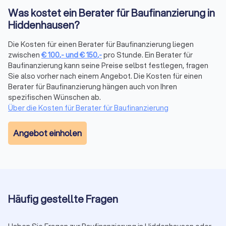
durchgeht, um Ihre Finanzen auf die bestmögliche Basis zu
Was kostet ein Berater für Baufinanzierung in
bringen.
Hiddenhausen?
Die Kosten für einen Berater für Baufinanzierung liegen
Beratungsaufträge nach Maß
zwischen
€
100
,-
und
€
150
,-
pro Stunde. Ein Berater für
Die Beratung für die Baufinanzierung und andere
Baufinanzierung kann seine Preise selbst festlegen, fragen
Finanzdienstleistung ist immer individuell. Die eigene
Sie also vorher nach einem Angebot. Die Kosten für einen
Finanzsituation und die persönlichen Lebensverhältnisse
Berater für Baufinanzierung hängen auch von Ihren
spielen eine tragende Rolle. Entsprechend möchten Kunden
spezifischen Wünschen ab.
von Finanzberatungen nicht nur einen guten Berater mit
Über die Kosten für Berater für Baufinanzierung
angepassten Finanzlösungen, sondern auch ein versiertes
Gegenüber, das mit Erfahrung, Fachkenntnis und Diskretion
Angebot einholen
überzeugt. Während manchmal eine Onlineberatung
ausreichend sein kann, bietet die persönliche Vorortberatung
weiterführende Möglichkeiten. Durch unsere Bewertungen
von echten Kunden erhalten Sie erste Anhaltspunkte zu
bereits vollzogenen Aufträgen und deren Zufriedenheit.
Informieren Sie sich bei Trustlocal zu passenden Beratern für
Häufig gestellte Fragen
die Baufinanzierung aus Deutschland oder direkt in Ihrer Nähe.