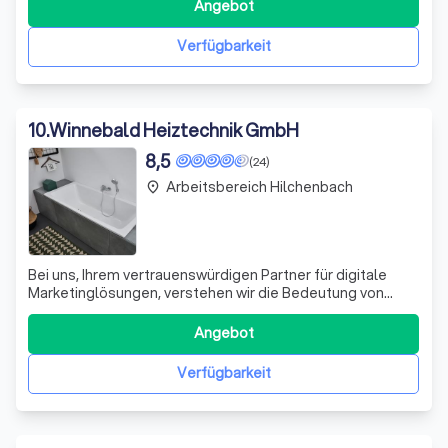
spezialisiert hat. Wir sind stolz auf unsere Fähigkeit,
Angebot
sowohl eigenständig als auch im Team zu arbeiten,
unterstützt von erfahrenen Fachkräften.
Verfügbarkeit
10
.
Winnebald Heiztechnik GmbH
8,5
(24)
Arbeitsbereich Hilchenbach
place
Bei uns, Ihrem vertrauenswürdigen Partner für digitale
Marketinglösungen, verstehen wir die Bedeutung von
präzisen und effektiven Online-Strategien. Unser Team
aus erfahrenen Experten spezialisiert sich auf die Nutzung
Angebot
von Statistik- und Marketing-Cookies, um tiefgreifende
Einblicke in das Verhalten
Verfügbarkeit