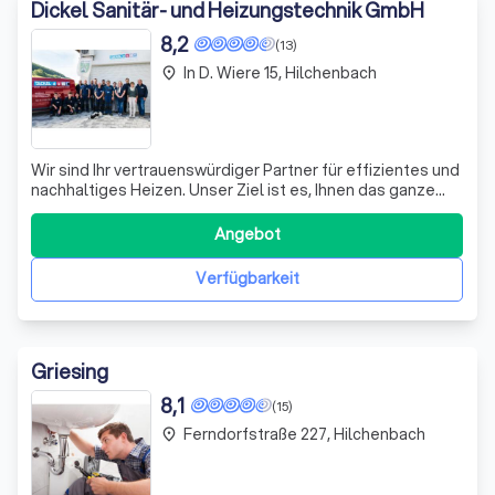
Dickel Sanitär- und Heizungstechnik GmbH
8,2
(13)
In D. Wiere 15, Hilchenbach
place
Wir sind Ihr vertrauenswürdiger Partner für effizientes und
nachhaltiges Heizen. Unser Ziel ist es, Ihnen das ganze
Jahr über ein angenehmes Raumklima zu bieten. Wir
beraten Sie umfassend, installieren Ihre individuelle
Angebot
Heizungsanlage und sorgen für deren regelmäßige
Wartung. Unser Angebot reicht vo
Verfügbarkeit
Griesing
8,1
(15)
Ferndorfstraße 227, Hilchenbach
place