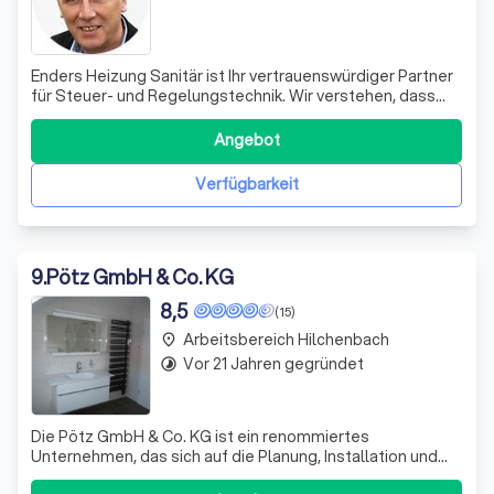
Enders Heizung Sanitär ist Ihr vertrauenswürdiger Partner
für Steuer- und Regelungstechnik. Wir verstehen, dass
eine effiziente Heizungsgroßkesselanlage nur dann
möglich ist, wenn die Anlagenkomponenten perfekt
Angebot
aufeinander abgestimmt sind. Daher bieten wir Ihnen
einen eigenen Schaltschrankbau und ei
Verfügbarkeit
9
.
Pötz GmbH & Co. KG
8,5
(15)
Arbeitsbereich Hilchenbach
place
Vor 21 Jahren gegründet
timelapse
Die Pötz GmbH & Co. KG ist ein renommiertes
Unternehmen, das sich auf die Planung, Installation und
Wartung moderner Heizungs-, Klima- und Sanitäranlagen