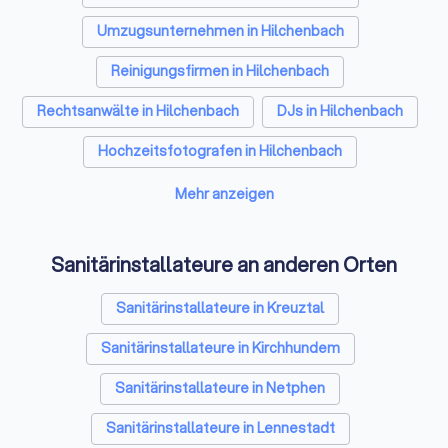
Bodenleger in Hilchenbach
Umzugsunternehmen in Hilchenbach
Reinigungsfirmen in Hilchenbach
Rechtsanwälte in Hilchenbach
DJs in Hilchenbach
Hochzeitsfotografen in Hilchenbach
Solarteure in Hilchenbach
Maler in Hilchenbach
Mehr anzeigen
Steuerberater in Hilchenbach
Sanitärinstallateure an anderen Orten
Caterer in Hilchenbach
Sanitärinstallateure in Kreuztal
Energieberater in Hilchenbach
Sanitärinstallateure in Kirchhundem
Fotografen in Hilchenbach
Sanitärinstallateure in Netphen
Dachdecker in Hilchenbach
Sanitärinstallateure in Lennestadt
Paartherapeuten in Hilchenbach