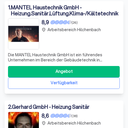
1
.
MANTEL Haustechnik GmbH -
Heizung.Sanitär.Lüftung.Klima-/Kältetechnik
8,9
(26)
Arbeitsbereich Hilchenbach
place
Die MANTEL Haustechnik GmbH ist ein führendes
Unternehmen im Bereich der Gebäudetechnik in
Attendorn. Mit unserer Expertise in Heizung, Sanitär,
Lüftung sowie Klima- und Kältetechnik, setzen wir uns für
Angebot
die Gestaltung einer nachhaltigen Zukunft ein. Unser
engagiertes Team von Fachleuten zeichnet sic
Verfügbarkeit
2
.
Gerhard GmbH - Heizung Sanitär
8,6
(38)
Arbeitsbereich Hilchenbach
place