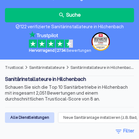
Suche
search
122 verifizierte Sanitärinstallateure in Hilchenbach
verified_user
Hervorragend
|
2734
Bewertungen
Trustlocal
Sanitärinstallateure
Sanitärinstallateure in Hilchenbach
arrow_forward_ios
arrow_forward_ios
Sanitärinstallateure in Hilchenbach
Schauen Sie sich die Top 10 Sanitärbetriebe in Hilchenbach
mit insgesamt 2,051 Bewertungen und einem
durchschnittlichen Trustlocal-Score von 8 an.
Alle Dienstleistungen
Neue Sanitäranlage installieren (z.B. Bad
filter_list
Filter