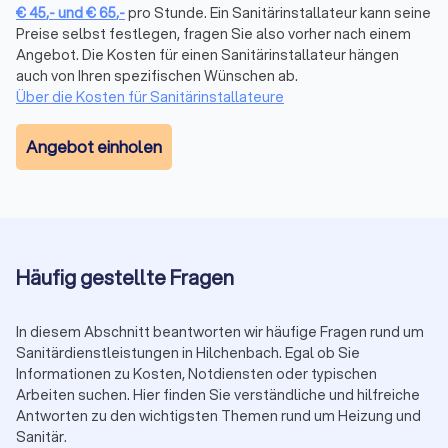
€
45
,-
und
€
65
,-
pro Stunde. Ein Sanitärinstallateur kann seine
Preise selbst festlegen, fragen Sie also vorher nach einem
Angebot. Die Kosten für einen Sanitärinstallateur hängen
Der Beruf des Klempners und seine Aufgaben
auch von Ihren spezifischen Wünschen ab.
Obwohl der Begriff "Klempner" umgangssprachlich oft für
Über die Kosten für Sanitärinstallateure
den Sanitärinstallateur verwendet wird, bezeichnet er
technisch einen eigenen Handwerksberuf mit anderen
Angebot einholen
Schwerpunkten. Ein Klempner (auch Flaschner oder Spengler
in manchen Regionen genannt) arbeitet hauptsächlich mit
Blech (Metallplatten). Ihre handwerkliche Kunst konzentriert
sich auf die Bearbeitung, Formung und Installation von
Metallteilen, die oft dazu dienen, Gebäude vor
Witterungseinflüssen zu schützen.
Häufig gestellte Fragen
Zu den typischen Aufgaben eines Klempners gehören:
Herstellung und Montage von Dachrinnen und Fallrohren
zur gezielten Ableitung von Regenwasser
In diesem Abschnitt beantworten wir häufige Fragen rund um
Verkleidung von Dachteilen, Schornsteinen, Gauben
Sanitärdienstleistungen in Hilchenbach. Egal ob Sie
oder Fassaden mit Metallblech (z.B. aus Zink, Kupfer,
Informationen zu Kosten, Notdiensten oder typischen
Aluminium)
Arbeiten suchen. Hier finden Sie verständliche und hilfreiche
Erstellung und Installation von Blechdächern oder Teilen
Antworten zu den wichtigsten Themen rund um Heizung und
davon
Sanitär.
Anfertigung und Montage von Fensterbankabdeckungen