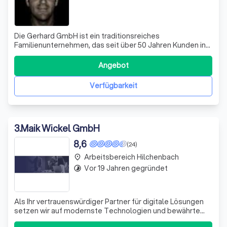
Die Gerhard GmbH ist ein traditionsreiches
Familienunternehmen, das seit über 50 Jahren Kunden in
der Region Olpe und darüber hinaus betreut. Unser
engagiertes Team aus Auszubildenden, erfahrenen
Angebot
Monteuren und Bauleitern ist stets bereit, Verantwortung
zu übernehmen und eng zusammenzuarbeiten. Wir s
Verfügbarkeit
3
.
Maik Wickel GmbH
8,6
(24)
Arbeitsbereich Hilchenbach
place
Vor 19 Jahren gegründet
timelapse
Als Ihr vertrauenswürdiger Partner für digitale Lösungen
setzen wir auf modernste Technologien und bewährte
Methoden, um Ihre Online-Präsenz zu optimieren. Wir sind