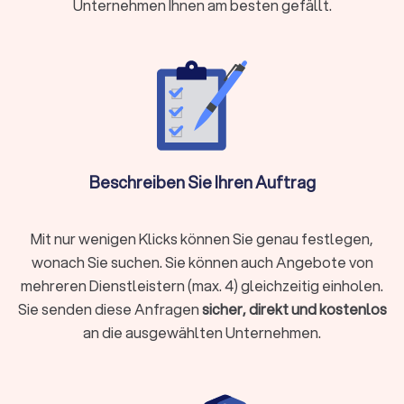
Unternehmen Ihnen am besten gefällt.
Bereichen gefragt:
Installation:
Anschluss von Toiletten, Duschen und Waschbecken
Verlegung neuer Wasserleitungen
Einbau von Heizkörpern und Fußbodenheizungen
Installation von Belüftungssystemen
Montage von Solaranlagen und Wärmepumpen
Wartung und Reparatur:
Regelmäßige Kontrolle von Heizungs- und
Wassersystemen
Beschreiben Sie Ihren Auftrag
Reparatur defekter Rohre und Heizungen
Behebung von Rohrverstopfungen und Leckagen
Prüfung von Trinkwasseranlagen auf Sauberkeit und
Mit nur wenigen Klicks können Sie genau festlegen,
Sicherheit
Planung und Beratung:
wonach Sie suchen. Sie können auch Angebote von
Beratung zu energiesparenden Sanitäranlagen
Planung neuer Badezimmer und Heizsysteme
mehreren Dienstleistern (max. 4) gleichzeitig einholen.
Berechnung und Auswahl geeigneter Materialien
Sie senden diese Anfragen
sicher, direkt und kostenlos
Unterstützung bei der Beantragung von Fördermitteln
an die ausgewählten Unternehmen.
für umweltfreundliche Technik
Kosten für Sanitär Dienstleistungen in