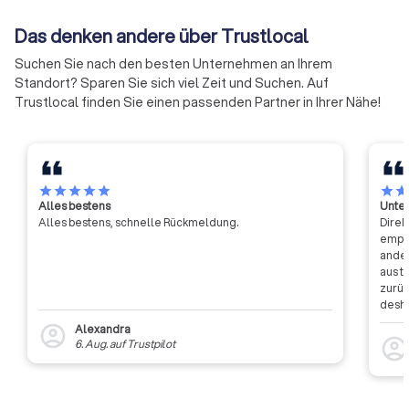
Das denken andere über Trustlocal
Suchen Sie nach den besten Unternehmen an Ihrem
Standort? Sparen Sie sich viel Zeit und Suchen. Auf
Trustlocal finden Sie einen passenden Partner in Ihrer Nähe!
star
star
star
star
star
star
sta
Alles bestens
Unter
Alles bestens, schnelle Rückmeldung.
Direk
empfa
ander
aus t
zurüc
desha
dass 
Alexandra
account_circle
auszu
account_circl
6. Aug.
auf
Trustpilot
weite
Rückm
entsc
Etwas