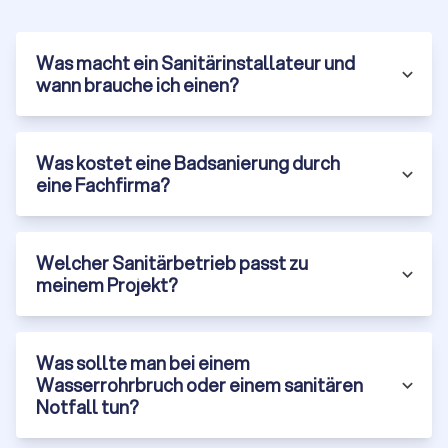
aus Metall
Reparatur und Wartung bestehender
Blechkonstruktionen am Gebäude
Was macht ein Sanitärinstallateur und
Installation von speziellen Lüftungselementen aus
wann brauche ich einen?
Blech auf Dächern
Die Arbeit des Klempners ist essenziell, um die Bausubstanz
langfristig vor Feuchtigkeit zu bewahren und gleichzeitig
Was kostet eine Badsanierung durch
optische Akzente zu setzen. Präzision, Materialkenntnis und
eine Fachfirma?
das sichere Arbeiten in der Höhe sind dabei zentrale
Anforderungen an diesen Beruf.
Unterschied zum Sanitär:
Im Gegensatz zum Sanitär, der sich
um Wasser-, Heizungs- und Klimasysteme innerhalb des
Welcher Sanitärbetrieb passt zu
Gebäudes (Rohrleitungen, Heizkörper, Badarmaturen etc.)
meinem Projekt?
kümmert, liegt der Fokus des Klempners auf der Abdichtung,
Entwässerung und Verkleidung am Gebäudeäußeren mittels
Blechkonstruktionen.
Wenn Sie einen Experten für Blecharbeiten an Ihrem Dach,
Was sollte man bei einem
Ihrer Fassade oder für die Installation/Reparatur von
Wasserrohrbruch oder einem sanitären
Regenrinnen in Hilchenbach suchen, benötigen Sie einen
Notfall tun?
Klempner. Diese Spezialisten finden Sie oft gelistet im