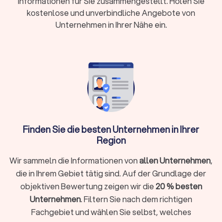
Informationen für Sie zusammengestellt. Holen Sie
Nachhaltige Technologien wie Wärmepumpen und
Solartechnik
kostenlose und unverbindliche Angebote von
Moderne Sanitärbetriebe in Hilchenbach bieten zunehmend
Unternehmen in Ihrer Nähe ein.
energieeffiziente Lösungen an und führen regelmäßige
Wartungen durch, um die Betriebssicherheit älterer Anlagen
zu gewährleisten.
Während ein Sanitär Fachbetrieb ein breites Spektrum
abdeckt, gibt es für hoch spezialisierte Klima- oder
Heizungstechnik separate Experten wie den
Klimatechniker
oder den
Heizungsbauer
. Bei größeren Bauprojekten, die
komplexe Sanitär-, Heizungs- oder Klima-Installation
erfordern, arbeiten Sanitärbetriebe oft im Auftrag eines
Finden Sie die besten Unternehmen in Ihrer
Bauunternehmers
. Egal welcher dieser Spezialisten für Ihr
Region
Projekt der richtige ist, Trustlocal hilft Ihnen, den passenden
Fachbetrieb schnell und einfach zu finden.
Wir sammeln die Informationen von
allen Unternehmen
,
die in Ihrem Gebiet tätig sind. Auf der Grundlage der
Leistungsspektrum der Sanitärinstallateur
objektiven Bewertung zeigen wir die
20 % besten
Unternehmen
. Filtern Sie nach dem richtigen
Was macht ein Sanitär in Hilchenbach eigentlich? Sanitär
Fachbetriebe bieten eine breite Palette an Dienstleistungen
Fachgebiet und wählen Sie selbst, welches
rund um Wasser, Wärme und Klima. Ihre Expertise ist in vielen