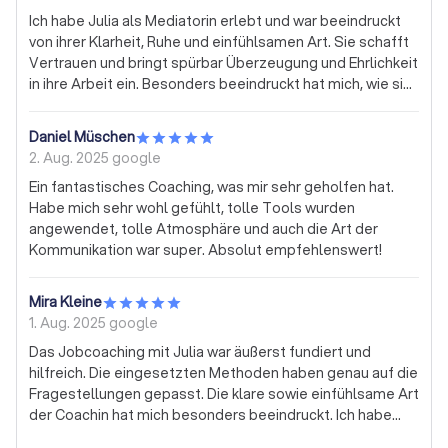
Ich habe Julia als Mediatorin erlebt und war beeindruckt
von ihrer Klarheit, Ruhe und einfühlsamen Art. Sie schafft
Vertrauen und bringt spürbar Überzeugung und Ehrlichkeit
in ihre Arbeit ein. Besonders beeindruckt hat mich, wie sie
die Menschen dort abholt, wo sie stehen, und dabei
dennoch stets die Struktur und den Rahmen hält. Sie ist in
Daniel Müschen
herausfordernden Situationen eine große Unterstützung.
2. Aug. 2025
google
Danke Julia !
Ein fantastisches Coaching, was mir sehr geholfen hat.
Habe mich sehr wohl gefühlt, tolle Tools wurden
angewendet, tolle Atmosphäre und auch die Art der
Kommunikation war super. Absolut empfehlenswert!
Mira Kleine
1. Aug. 2025
google
Das Jobcoaching mit Julia war äußerst fundiert und
hilfreich. Die eingesetzten Methoden haben genau auf die
Fragestellungen gepasst. Die klare sowie einfühlsame Art
der Coachin hat mich besonders beeindruckt. Ich habe
mich im gesamten Setting sehr wohl gefühlt. Ich habe