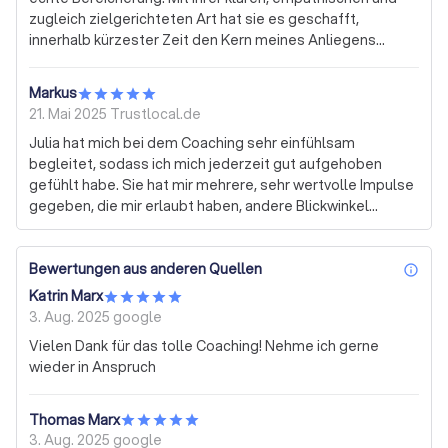
zugleich zielgerichteten Art hat sie es geschafft,
innerhalb kürzester Zeit den Kern meines Anliegens
herauszuarbeiten. Ihre Impulse waren nicht nur praxisnah,
sondern auch nachhaltig wirksam. Ich habe mich durchweg
Markus
verstanden und gut begleitet gefühlt – sowohl fachlich
21. Mai 2025
Trustlocal.de
als auch menschlich. Julia schafft einen geschützten
Julia hat mich bei dem Coaching sehr einfühlsam
Raum, in dem echte Weiterentwicklung möglich wird.
begleitet, sodass ich mich jederzeit gut aufgehoben
Absolute Empfehlung!
gefühlt habe. Sie hat mir mehrere, sehr wertvolle Impulse
gegeben, die mir erlaubt haben, andere Blickwinkel
einzunehmen. Ich kann Julia als Coach uneingeschränkt
empfehlen.
Bewertungen aus anderen Quellen
inf
Katrin Marx
3. Aug. 2025
google
Vielen Dank für das tolle Coaching! Nehme ich gerne
wieder in Anspruch
Thomas Marx
3. Aug. 2025
google