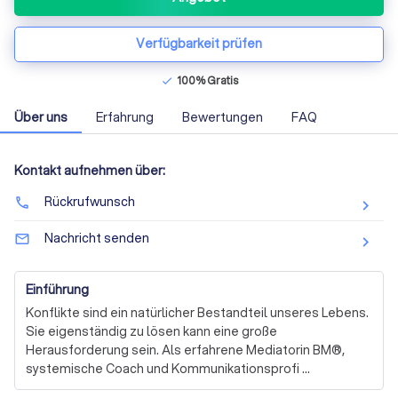
Verfügbarkeit prüfen
100% Gratis
check
Über uns
Erfahrung
Bewertungen
FAQ
Kontakt aufnehmen über:
Rückrufwunsch
phone
Nachricht senden
mail_outline
Einführung
Konflikte sind ein natürlicher Bestandteil unseres Lebens. 
Sie eigenständig zu lösen kann eine große 
Herausforderung sein. Als erfahrene Mediatorin BM®, 
systemische Coach und Kommunikationsprofi 
unterstütze ich Privatpersonen, Unternehmen und Teams 