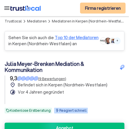
menu
Firma registrieren
Trustlocal
Mediatoren
Mediatoren in Kerpen (Nordrhein-Westfalen)
arrow_forward_ios
arrow_forward_ios
Sehen Sie sich auch die
Top 10 der Mediatoren
+
in Kerpen (Nordrhein-Westfalen) an
Julia Meyer-Brenken Mediation &
Kommunikation
9,3
(
9
Bewertungen
)
place
Befindet sich in Kerpen (Nordrhein-Westfalen)
timelapse
Vor 4 Jahren gegründet
Kostenlose Erstberatung
Reagiert schnell
Angebot