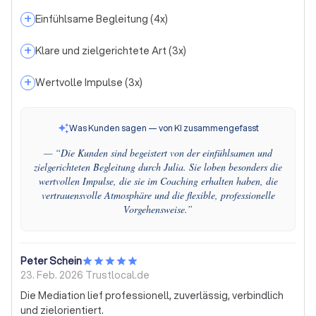
+
Einfühlsame Begleitung
(
4
x)
+
Klare und zielgerichtete Art
(
3
x)
+
Wertvolle Impulse
(
3
x)
Was Kunden sagen — von KI zusammengefasst
— “
Die Kunden sind begeistert von der einfühlsamen und
zielgerichteten Begleitung durch Julia. Sie loben besonders die
wertvollen Impulse, die sie im Coaching erhalten haben, die
vertrauensvolle Atmosphäre und die flexible, professionelle
Vorgehensweise.
”
Peter Schein
23. Feb. 2026
Trustlocal.de
Die Mediation lief professionell, zuverlässig, verbindlich
und zielorientiert.