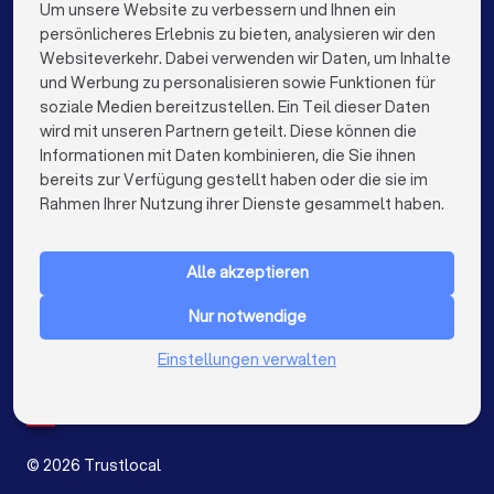
Mediatoren in Stuttgart
Mediatoren in Düsseldorf
Um unsere Website zu verbessern und Ihnen ein
Die besten Unternehmen für Sie
persönlicheres Erlebnis zu bieten, analysieren wir den
Mediatoren in Dortmund
Mediatoren in Essen
Websiteverkehr. Dabei verwenden wir Daten, um Inhalte
info@trustlocal.de
und Werbung zu personalisieren sowie Funktionen für
Mediatoren in Bremen
Mediatoren in Nürnberg
soziale Medien bereitzustellen. Ein Teil dieser Daten
wird mit unseren Partnern geteilt. Diese können die
Mediatoren in Dresden
Mediatoren in Hannover
Informationen mit Daten kombinieren, die Sie ihnen
bereits zur Verfügung gestellt haben oder die sie im
Mediatoren in Leipzig
Mediatoren in Duisburg
keyboard_arrow_down
FÜR PRIVATPERSONEN
Rahmen Ihrer Nutzung ihrer Dienste gesammelt haben.
Mediatoren in Bochum
Mediatoren in Wuppertal
keyboard_arrow_down
FÜR FIRMEN
Mediatoren in Bielefeld
Mediatoren in Bonn
Alle akzeptieren
keyboard_arrow_down
ÜBER TRUSTLOCAL
Mediatoren in Münster
Nur notwendige
LAND
Niederlande
Einstellungen verwalten
Belgien
Deutschland
Spanien
©
2026
Trustlocal