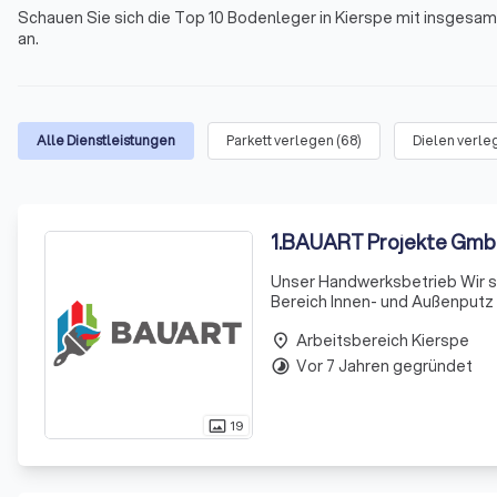
Schauen Sie sich die Top 10 Bodenleger in Kierspe mit insgesam
an.
Alle Dienstleistungen
Parkett verlegen
(
68
)
Dielen verle
1
.
BAUART Projekte Gm
Unser Handwerksbetrieb Wir s
Bereich Innen- und Außenputz / Malerarbeiten an
unseres Unternehmens und wir 
Arbeitsbereich Kierspe
Wir arb
place
Vor 7 Jahren gegründet
timelapse
19
photo_size_select_actual