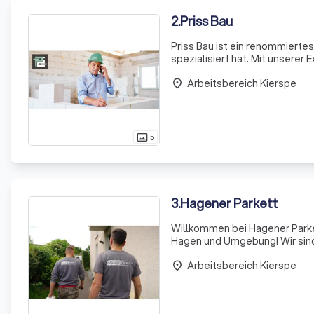
2
.
Priss Bau
Priss Bau ist ein renommierte
spezialisiert hat. Mit unsere
Rissverpressung, Schadensanie
Arbeitsbereich Kierspe
Partn
place
5
photo_size_select_actual
3
.
Hagener Parkett
Willkommen bei Hagener Parke
Hagen und Umgebung! Wir sind
und mehr als 1.000 zufriedene
Arbeitsbereich Kierspe
Geschick ermögl
place