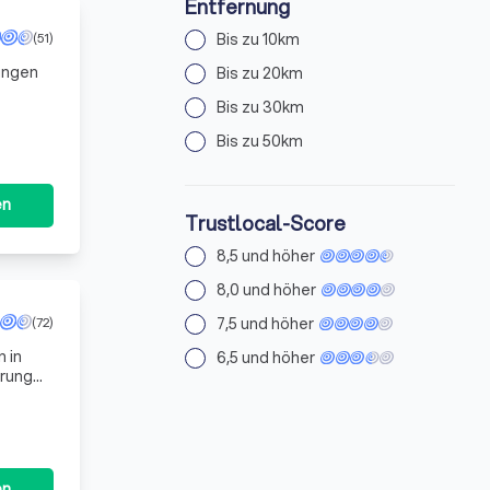
Entfernung
Bis zu 10km
(51)
tungen
Bis zu 20km
Bis zu 30km
slicher
Bis zu 50km
en
Trustlocal-Score
8,5 und höher
8,0 und höher
7,5 und höher
(72)
 in
6,5 und höher
hrung
en