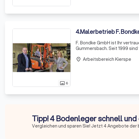
4
.
Malerbetrieb F. Bondke
F. Bondke GmbH ist Ihr vertra
Gummersbach. Seit 1999 sind wi
maßgeschneiderten Innenraumg
Arbeitsbereich Kierspe
Vorstellu
place
6
photo_size_select_actual
Tipp! 4 Bodenleger schnell und
Vergleichen und sparen Sie! Jetzt 4 Angebote der