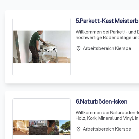
5
.
Parkett-Kast Meisterb
Willkommen bei Parkett- und B
hochwertige Bodenbeläge und 
Beratung bis zur professionel
Arbeitsbereich Kierspe
i
place
6
.
Naturböden-Isken
Willkommen bei Naturböden-Is
Holz, Kork, Mineral und Vinyl.
die nicht von der Stange sind.
Arbeitsbereich Kierspe
place