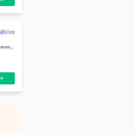
(22)
nseren
chen
en