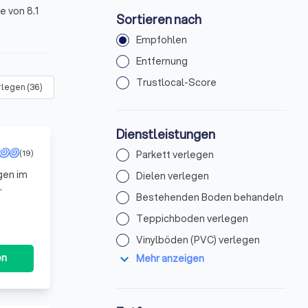
e von 8.1
Sortieren nach
Empfohlen
Entfernung
Trustlocal-Score
rlegen
(
36
)
Vinylböden (PVC) verlegen
(
48
)
Laminat verlegen
(
Dienstleistungen
(19)
Parkett verlegen
gen im
Dielen verlegen
Bestehenden Boden behandeln
chen.
Teppichboden verlegen
Vinylböden (PVC) verlegen
expand_more
en
Mehr anzeigen