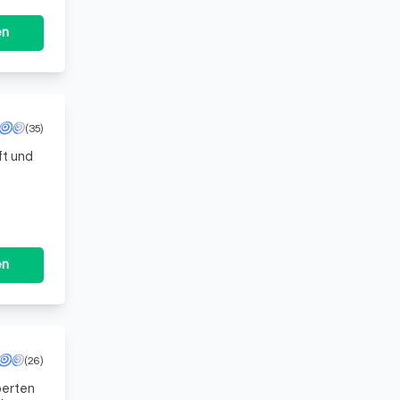
en
(35)
ft und
nd
en
(26)
perten