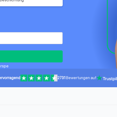
erspe
ervorragend
2731
Bewertungen auf