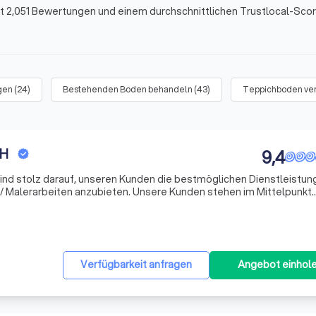
t 2,051 Bewertungen und einem durchschnittlichen Trustlocal-Scor
gen
(
24
)
Bestehenden Boden behandeln
(
43
)
Teppichboden ve
bH
9,4
ind stolz darauf, unseren Kunden die bestmöglichen Dienstleistun
zubieten. Unsere Kunden stehen im Mittelpunkt
sind stolz darauf, ein hohes Maß an Kundenzufriedenheit zu errei
Verfügbarkeit anfragen
Angebot einhol