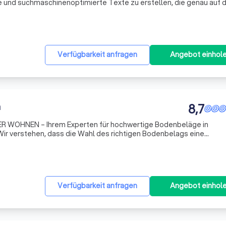
e und suchmaschinenoptimierte Texte zu erstellen, die genau auf d
geschnitten sind. Unser Ziel ist es, lokale Unternehmen hervorzu
Verfügbarkeit anfragen
Angebot einhol
n
8,7
 WOHNEN – Ihrem Experten für hochwertige Bodenbeläge in
r verstehen, dass die Wahl des richtigen Bodenbelags eine
 Parkett, Vinyl, Kork oder Laminat – wir stehen Ihnen mit umfassen
Ih
Verfügbarkeit anfragen
Angebot einhol