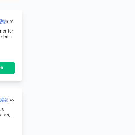
(119)
ner für
rsten
h durch
en
(45)
us
elen,
 al