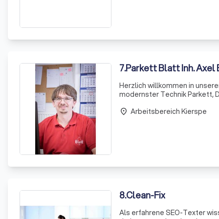
7
.
Parkett Blatt Inh. Axel 
Herzlich willkommen in unsere
modernster Technik Parkett, 
Expertise erstreckt sich auch
Arbeitsbereich Kierspe
Estrichen.
place
8
.
Clean-Fix
Als erfahrene SEO-Texter wisse