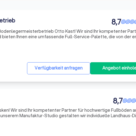
etrieb
8,7
odenlegermeisterbetrieb Otto Kast! Wir sind Ihr kompetenter Part
bieten Ihnen eine umfassende Full-Service-Palette, die von der e
len Umsetzung reicht. Unsere erfahrenen Handwerker zeichnen sic
Verfügbarkeit anfragen
Angebot einhol
8,7
ken! Wir sind Ihr kompetenter Partner für hochwertige Fußböden a
 In unserem Manufaktur-Studio gestalten wir individuelle Landhaus-Di
 Jedes Projekt ist für uns eine neue Herausforderung, und wir setzen