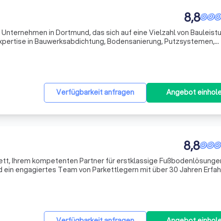
8,8
s Unternehmen in Dortmund, das sich auf eine Vielzahl von Bauleis
r Expertise in Bauwerksabdichtung, Bodensanierung, Putzsystemen,
rung, Schimmelpilzbekämpfung und Trocknung, sind wir Ihr verläs
Verfügbarkeit anfragen
Angebot einhol
8,8
tt, Ihrem kompetenten Partner für erstklassige Fußbodenlösungen
 ein engagiertes Team von Parkettlegern mit über 30 Jahren Erfa
n Kunden. Unsere Leidenschaft für Holz und unser handwerkliches
Verfügbarkeit anfragen
Angebot einhol