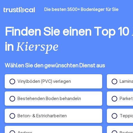
Die besten 3500+ Bodenleger
für Sie
Finden Sie einen Top 10
in
Kierspe
Wählen Sie den gewünschten Dienst aus
Vinylböden (PVC) verlegen
Lamina
Bestehenden Boden behandeln
Parket
Beton- & Estricharbeiten
Teppi
Andere
Boden