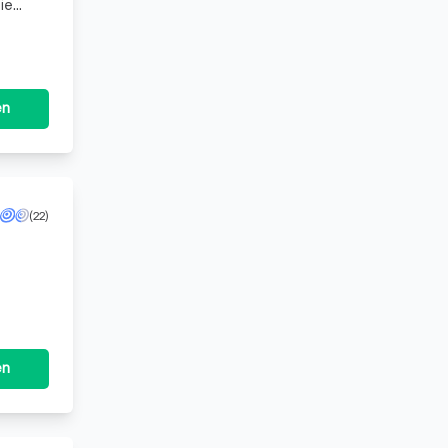
ie
hebe
en
(22)
der
en