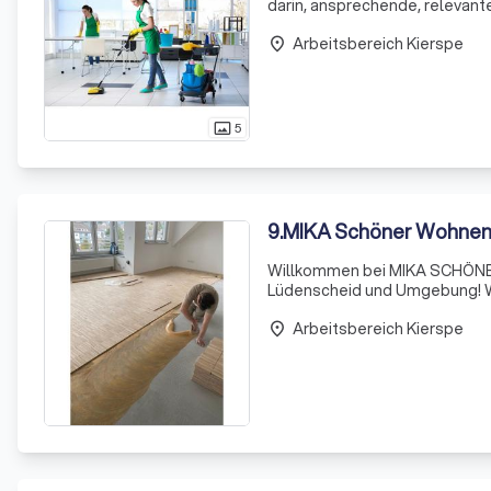
darin, ansprechende, relevant
Bedürfnisse unserer Kunden zu
Arbeitsbereich Kierspe
place
5
photo_size_select_actual
9
.
MIKA Schöner Wohne
Willkommen bei MIKA SCHÖNER
Lüdenscheid und Umgebung! Wi
Herausforderung sein kann. Ob
Arbeitsbereich Kierspe
Beratung zur Seite und helfen 
place