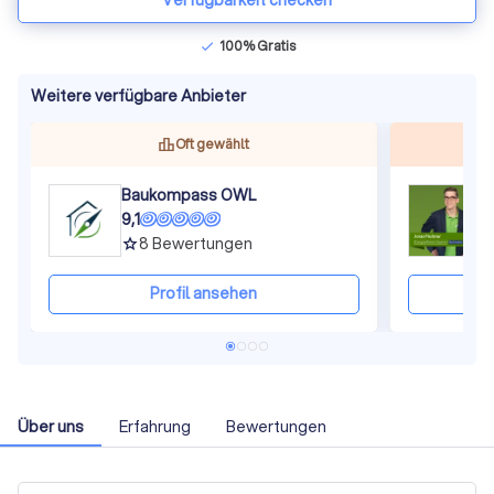
Verfügbarkeit checken
100% Gratis
check
Weitere verfügbare Anbieter
Oft gewählt
Baukompass OWL
E
9,1
9
8
Bewertungen
grade
gra
Profil ansehen
Über uns
Erfahrung
Bewertungen