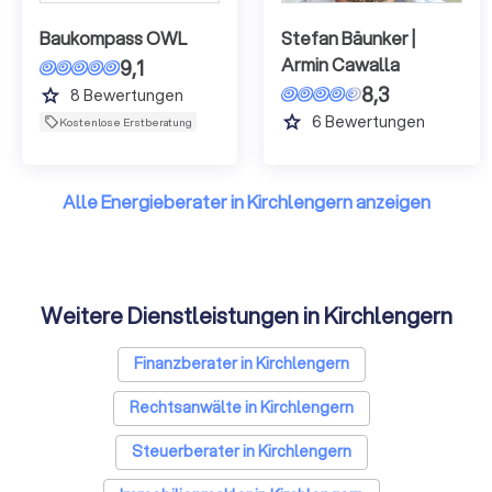
Baukompass OWL
Stefan Bäunker |
Armin Cawalla
9,1
8,3
grade
8
Bewertungen
grade
6
Bewertungen
Kostenlose Erstberatung
Alle Energieberater in Kirchlengern anzeigen
Weitere Dienstleistungen in Kirchlengern
Finanzberater in Kirchlengern
Rechtsanwälte in Kirchlengern
Steuerberater in Kirchlengern