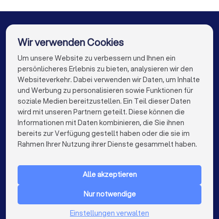
Energieberater in Melle
Energieberater in Berlin
Energieberater in Hamburg
Wir verwenden Cookies
Energieberater in München
Energieberater in Köln
Um unsere Website zu verbessern und Ihnen ein
Die besten Unternehmen für Sie
persönlicheres Erlebnis zu bieten, analysieren wir den
Energieberater in Frankfurt am Main
Websiteverkehr. Dabei verwenden wir Daten, um Inhalte
info@trustlocal.de
und Werbung zu personalisieren sowie Funktionen für
Energieberater in Stuttgart
soziale Medien bereitzustellen. Ein Teil dieser Daten
wird mit unseren Partnern geteilt. Diese können die
Energieberater in Düsseldorf
Informationen mit Daten kombinieren, die Sie ihnen
bereits zur Verfügung gestellt haben oder die sie im
Energieberater in Dortmund
keyboard_arrow_down
FÜR PRIVATPERSONEN
Rahmen Ihrer Nutzung ihrer Dienste gesammelt haben.
Energieberater in Essen
Energieberater in Bremen
keyboard_arrow_down
FÜR FIRMEN
Energieberater in Nürnberg
Alle akzeptieren
keyboard_arrow_down
ÜBER TRUSTLOCAL
Energieberater in Dresden
Nur notwendige
LAND
Niederlande
Einstellungen verwalten
Energieberater in Hannover
Belgien