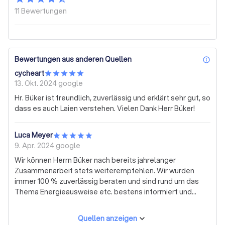
11
Bewertungen
Bewertungen aus anderen Quellen
inf
cycheart
13. Okt. 2024
google
Hr. Büker ist freundlich, zuverlässig und erklärt sehr gut, so
dass es auch Laien verstehen. Vielen Dank Herr Büker!
Luca Meyer
9. Apr. 2024
google
Wir können Herrn Büker nach bereits jahrelanger
Zusammenarbeit stets weiterempfehlen. Wir wurden
immer 100 % zuverlässig beraten und sind rund um das
Thema Energieausweise etc. bestens informiert und
begleitet worden. Vielen Dank für Ihre Unterstützung.
Quellen anzeigen