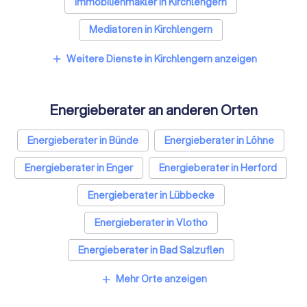
Immobilienmakler in Kirchlengern
Mediatoren in Kirchlengern
Weitere Dienste in Kirchlengern anzeigen
add
Energieberater an anderen Orten
Energieberater in Bünde
Energieberater in Löhne
Energieberater in Enger
Energieberater in Herford
Energieberater in Lübbecke
Energieberater in Vlotho
Energieberater in Bad Salzuflen
Energieberater in Hille
Mehr Orte anzeigen
add
Energieberater in Porta Westfalica