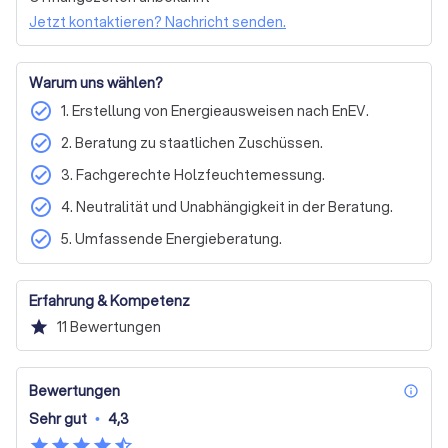
und damit auch Kosten zu sparen. Kontaktieren Sie mich, 
Jetzt kontaktieren? Nachricht senden.
um mehr über meine Dienstleistungen zu erfahren und 
fordern Sie unverbindlich ein kostenloses Angebot an. 
Lassen Sie uns gemeinsam für ein sicheres und 
Warum uns wählen?
energieeffizientes Zuhause sorgen.
check_circle
1. Erstellung von Energieausweisen nach EnEV.
check_circle
2. Beratung zu staatlichen Zuschüssen.
check_circle
3. Fachgerechte Holzfeuchtemessung.
check_circle
4. Neutralität und Unabhängigkeit in der Beratung.
check_circle
5. Umfassende Energieberatung.
Erfahrung & Kompetenz
star
11
Bewertungen
Bewertungen
inf
Sehr gut
•
4,3