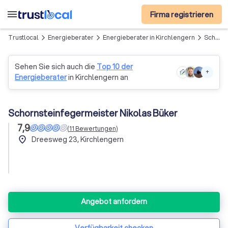
menu
Firma registrieren
Trustlocal
Energieberater
Energieberater in Kirchlengern
Schornsteinfegermeister Nikolas Büker
arrow_forward_ios
arrow_forward_ios
arrow_forward_ios
Sehen Sie sich auch die
Top 10 der
+
Energieberater
in Kirchlengern an
Schornsteinfegermeister Nikolas Büker
7,9
(
11
Bewertungen
)
place
Dreesweg 23, Kirchlengern
Angebot anfordern