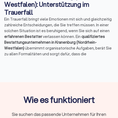
Westfalen): Unterstützung im
Trauerfall
Ein Trauerfall bringt viele Emotionen mit sich und gleichzeitig
zahlreiche Entscheidungen, die Sie treffen müssen. In einer
solchen Situation ist es beruhigend, wenn Sie sich auf einen
erfahrenen Bestatter
verlassen können. Ein
qualifiziertes
Bestattungsunternehmen in Kranenburg (Nordrhein-
Westfalen)
übernimmt organisatorische Aufgaben, berät Sie
zu allen Formalitäten und sorgt dafür, dass die
Verabschiedung eines geliebten Menschen würdevoll
verläuft.
Das Wichtigste in Kürze
Ein Bestatter in Kranenburg (Nordrhein-Westfalen)
unterstützt Sie im Trauerfall bei Organisation,
Wie es funktioniert
Formalitäten und einer würdevollen Verabschiedung.
Je nach Bestattungsart sollten Sie grob mit
3.000 € für
eine einfache Urnenbestattung
, ab etwa
4.000 €
für
Sie suchen das passende Unternehmen für Ihren
Natur- oder Seebestattungen und ab rund
5.000 €
für