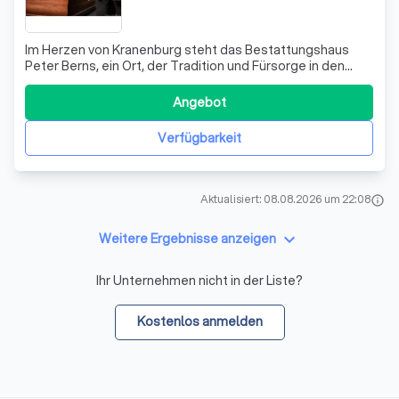
Im Herzen von Kranenburg steht das Bestattungshaus
Peter Berns, ein Ort, der Tradition und Fürsorge in den
schwersten Stunden verbindet. Seit über einem
Jahrhundert, genau seit 1903, begleiten wir Familien mit
Angebot
Respekt, Würde und tiefem Verständnis durch den
Abschiedsprozess ihrer Liebsten. Unsere Ge
Verfügbarkeit
Aktualisiert: 08.08.2026 um 22:08
info
keyboard_arrow_down
Weitere Ergebnisse anzeigen
Ihr Unternehmen nicht in der Liste?
Kostenlos anmelden