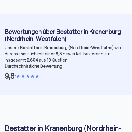
Bewertungen über Bestatter in Kranenburg
(Nordrhein-Westfalen)
Unsere
Bestatter
in
Kranenburg (Nordrhein-Westfalen)
wird
durchschnittlich mit einer
9,8
bewertet, basierend auf
insgesamt
2.664
aus
10
Quellen
Durchschnittliche Bewertung
9,8
•
star
star
star
star
star
Bestatter in Kranenburg (Nordrhein-