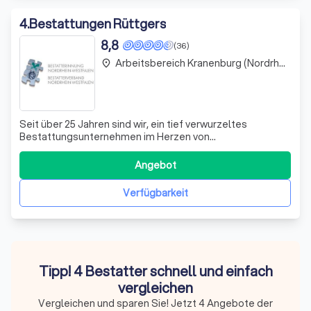
4
.
Bestattungen Rüttgers
8,8
(36)
Arbeitsbereich Kranenburg (Nordrhein-Westfalen)
place
Seit über 25 Jahren sind wir, ein tief verwurzeltes
Bestattungsunternehmen im Herzen von
Mönchengladbach Bettrath, ein vertrauensvoller Partner
in Zeiten der Trauer. Unser Anliegen ist es, den
Angebot
Angehörigen in diesen schweren Stunden beizustehen
und alle notwendigen Schritte mit Empathie und Respekt
Verfügbarkeit
z
Tipp! 4 Bestatter schnell und einfach
vergleichen
Vergleichen und sparen Sie! Jetzt 4 Angebote der