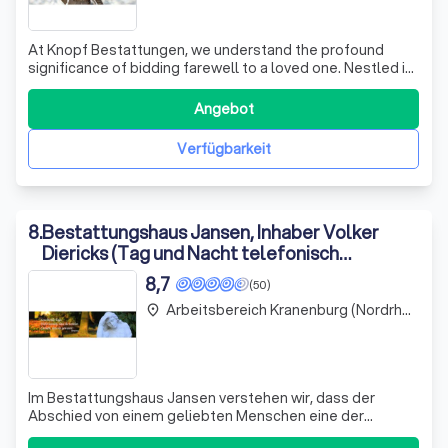
At Knopf Bestattungen, we understand the profound
significance of bidding farewell to a loved one. Nestled in
the heart of Voerde, our funeral home offers a sanctuary
of peace and reflection, allowing families to honor their
Angebot
loved ones in a manner that truly resonates with their
personal sentiments
Verfügbarkeit
8
.
Bestattungshaus Jansen, Inhaber Volker
Diericks (Tag und Nacht telefonisch
erreichbar)
8,7
(50)
Arbeitsbereich Kranenburg (Nordrhein-Westfalen)
place
Im Bestattungshaus Jansen verstehen wir, dass der
Abschied von einem geliebten Menschen eine der
schwersten Zeiten im Leben darstellt. Seit fast fünf