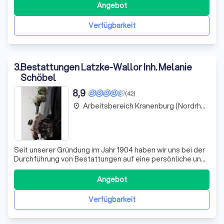
Abschied von einem geliebten Menschen eine sehr
Angebot
persönliche Angelegenheit ist, und setzen alles daran,
diesen so einfühlsam und individu
Verfügbarkeit
3
.
Bestattungen Latzke-Wallor Inh. Melanie
Schöbel
8,9
(42)
Arbeitsbereich Kranenburg (Nordrhein-Westfalen)
place
Seit unserer Gründung im Jahr 1904 haben wir uns bei der
Durchführung von Bestattungen auf eine persönliche und
würdevolle Gestaltung spezialisiert. Wir bieten eine
Vielzahl von Bestattungsarten an, darunter die
Angebot
traditionelle Erdbestattung, Feuerbestattung,
Seebestattung sowie anonyme Bestattungen.
Verfügbarkeit