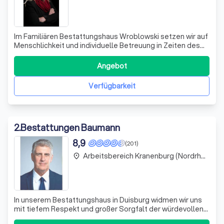
Im Familiären Bestattungshaus Wroblowski setzen wir auf
Menschlichkeit und individuelle Betreuung in Zeiten des
Abschieds. Seit unserer Gründung im Jahr 2008 haben wir
es uns zur Aufgabe gemacht, Angehörigen nicht nur in der
Angebot
schweren Zeit des Verlustes zur Seite zu stehen, sondern
auch eine würdevol
Verfügbarkeit
2
.
Bestattungen Baumann
8,9
(201)
Arbeitsbereich Kranenburg (Nordrhein-Westfalen)
place
In unserem Bestattungshaus in Duisburg widmen wir uns
mit tiefem Respekt und großer Sorgfalt der würdevollen
Verabschiedung Ihrer Liebsten. Wir verstehen, dass der