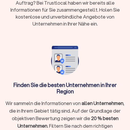
Auftrag? Bei Trustlocal haben wir bereits alle
eine klassische Erdbestattung rechnen.
Informationen für Sie zusammengestellt. Holen Sie
Auf Trustlocal finden Sie
geprüfte Bestatter in
kostenlose und unverbindliche Angebote von
Kranenburg (Nordrhein-Westfalen) mit echten
Unternehmen in Ihrer Nähe ein.
Bewertungen
, können Angebote transparent
vergleichen und so einen seriösen Anbieter wählen, der
zu Ihren Vorstellungen und Ihrem Budget passt.
Was Sie nach einem Todesfall zuerst tun
sollten (Checkliste)
Ein Todesfall ist eine große Belastung. Diese Schritte helfen
Ihnen, Struktur zu finden und sicherzustellen, dass Sie an
alles Wichtige denken.
Finden Sie die besten Unternehmen in Ihrer
Kontaktieren Sie frühzeitig einen Bestatter.
Region
1
Er berät Sie ruhig und übernimmt für Sie die
Wir sammeln die Informationen von
allen Unternehmen
,
Organisation.
die in Ihrem Gebiet tätig sind. Auf der Grundlage der
Sammeln Sie die wichtigsten Dokumente.
2
objektiven Bewertung zeigen wir die
20 % besten
Dazu gehören der Ausweis, Urkunden zum
Familienstand, Versicherungspolicen und eventuelle
Unternehmen
. Filtern Sie nach dem richtigen