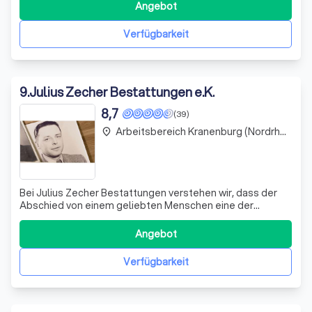
Jahrzehnten begleiten wir Familien in Dülken und
Angebot
Umgebung mit Respekt, Würde und einem tiefen
Verständnis für die individuellen Bedürfnisse jeder Trau
Verfügbarkeit
9
.
Julius Zecher Bestattungen e.K.
8,7
(39)
Arbeitsbereich Kranenburg (Nordrhein-Westfalen)
place
Bei Julius Zecher Bestattungen verstehen wir, dass der
Abschied von einem geliebten Menschen eine der
schwierigsten Zeiten im Leben darstellt. Unser
erfahrenes Team steht Ihnen in diesen schweren
Angebot
Momenten mit einfühlsamer und professioneller
Unterstützung zur Seite. Wir bieten eine umfassende
Verfügbarkeit
Palett