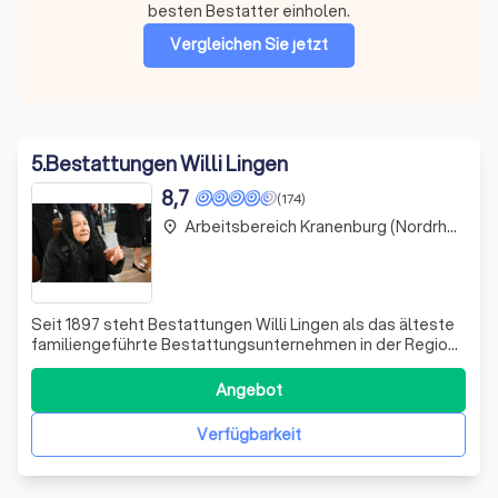
besten Bestatter einholen.
Vergleichen Sie jetzt
5
.
Bestattungen Willi Lingen
8,7
(174)
Arbeitsbereich Kranenburg (Nordrhein-Westfalen)
place
Seit 1897 steht Bestattungen Willi Lingen als das älteste
familiengeführte Bestattungsunternehmen in der Region
für Würde und Respekt im Abschiedsprozess. In der
dritten und vierten Generation führen wir, mit über 120
Angebot
Jahren Erfahrung, die Tradition des einfühlsamen
Umgangs mit Trauernden fort. Jede
Verfügbarkeit