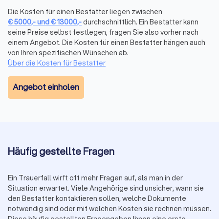
Die Kosten für einen Bestatter liegen zwischen
Wenn Sie selbst einen
freien Redner
auswählen möchten,
€
5000
,-
und
€
13000
,-
durchschnittlich. Ein Bestatter kann
finden Sie auf Trustlocal eine Übersicht geprüfter
seine Preise selbst festlegen, fragen Sie also vorher nach
Anbieter in Kranenburg (Nordrhein-Westfalen).
einem Angebot. Die Kosten für einen Bestatter hängen auch
Darüber hinaus informieren viele Anbieter auch über
von Ihren spezifischen Wünschen ab.
weiterführende Themen, die nach einer Beerdigung relevant
Über die Kosten für Bestatter
werden – etwa rechtliche oder finanzielle Schritte:
Ein
Rechtsanwalt für Erbrecht
kann helfen, Testamente
Angebot einholen
zu prüfen oder Erbansprüche zu klären.
Bei größeren Nachlässen kann eine
Vermögensverwaltung
oder ein
Finanzberater
helfen,
den Überblick zu behalten.
Wenn der Haushalt des Verstorbenen aufgelöst werden
muss, übernehmen Dienstleister für
Entrümpelung
diese Aufgabe diskret und effizient.
Häufig gestellte Fragen
Ein Trauerfall wirft oft mehr Fragen auf, als man in der
Kosten für Bestatter in Kranenburg
Situation erwartet. Viele Angehörige sind unsicher, wann sie
(Nordrhein-Westfalen)
den Bestatter kontaktieren sollen, welche Dokumente
Die Kosten einer Bestattung hängen stark von der Art der
notwendig sind oder mit welchen Kosten sie rechnen müssen.
Bestattung und dem gewünschten Leistungsumfang ab.
Diese häufig gestellten Fragengeben Ihnen eine erste