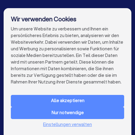
Bestatter in Köln
Bestatter in Frankfurt am Main
Transparente Auswahl:
Anbieterprofile mit
Leistungsübersicht, Fotos, Kontakt und
Bestatter in Stuttgart
Bestatter in Düsseldorf
Wir verwenden Cookies
Kundenfeedback.
Schneller Vergleich:
Kostenlose, unverbindliche
Bestatter in Dortmund
Bestatter in Essen
Um unsere Website zu verbessern und Ihnen ein
Die besten Bestatter für Sie
Angebotsanfrage direkt auf der Plattform.
persönlicheres Erlebnis zu bieten, analysieren wir den
Sicherheit:
Nur geprüfte und gewerblich registrierte
Bestatter in Bremen
Bestatter in Nürnberg
Websiteverkehr. Dabei verwenden wir Daten, um Inhalte
Bestatter.
info@trustlocal.de
und Werbung zu personalisieren sowie Funktionen für
So können Sie sich in einer emotionalen Zeit auf das
Bestatter in Dresden
Bestatter in Hannover
soziale Medien bereitzustellen. Ein Teil dieser Daten
konzentrieren, was wirklich zählt – einen würdevollen
wird mit unseren Partnern geteilt. Diese können die
Abschied.
Bestatter in Leipzig
Bestatter in Duisburg
Informationen mit Daten kombinieren, die Sie ihnen
bereits zur Verfügung gestellt haben oder die sie im
Bestatter in Bochum
Bestatter in Wuppertal
keyboard_arrow_down
FÜR PRIVATPERSONEN
Rahmen Ihrer Nutzung ihrer Dienste gesammelt haben.
Bestatter in Bielefeld
Bestatter in Bonn
keyboard_arrow_down
FÜR FIRMEN
Bestatter in Münster
Bestatter in der Nähe
Alle akzeptieren
keyboard_arrow_down
ÜBER TRUSTLOCAL
Nur notwendige
LAND
Niederlande
Einstellungen verwalten
Belgien
Deutschland