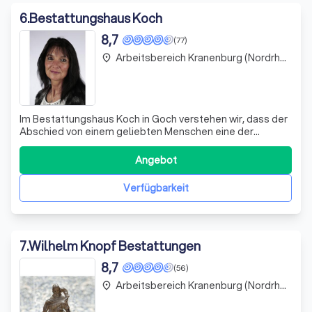
6
.
Bestattungshaus Koch
8,7
(77)
Arbeitsbereich Kranenburg (Nordrhein-Westfalen)
place
Im Bestattungshaus Koch in Goch verstehen wir, dass der
Abschied von einem geliebten Menschen eine der
schwersten Erfahrungen im Leben darstellt. Deshalb
setzen wir alles daran, diesen Weg für Sie so würdevoll
Angebot
und persönlich wie möglich zu gestalten. Wir sind mehr als
nur ein Bestattungsunternehmen;
Verfügbarkeit
7
.
Wilhelm Knopf Bestattungen
8,7
(56)
Arbeitsbereich Kranenburg (Nordrhein-Westfalen)
place