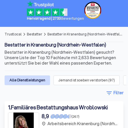
Hervorragend
|
2733
Bewertungen
Trustlocal
Bestatter
Bestatter in Kranenburg (Nordrhein-Westfalen)
arrow_forward_ios
arrow_forward_ios
Bestatter in Kranenburg (Nordrhein-Westfalen)
Bestatter in Kranenburg (Nordrhein-Westfalen) gesucht?
Unsere Liste der Top 10 Fachleute mit 2,633 Bewertungen
unterstützt Sie bei der Wahl eines passenden Experten.
Alle Dienstleistungen
Jemand ist soeben verstorben
(
97
)
filter_list
Filter
1
.
Familiäres Bestattungshaus Wroblowski
8,9
(267)
Arbeitsbereich Kranenburg (Nordrhein-Westfalen)
place