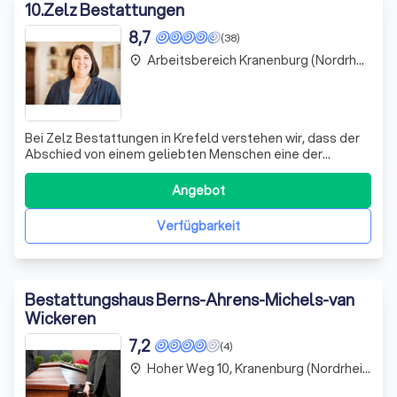
10
.
Zelz Bestattungen
8,7
(38)
Arbeitsbereich Kranenburg (Nordrhein-Westfalen)
place
Bei Zelz Bestattungen in Krefeld verstehen wir, dass der
Abschied von einem geliebten Menschen eine der
schwersten Zeiten im Leben darstellt. Wir bieten Ihnen
eine umfassende Unterstützung und persönliche
Angebot
Beratung, um diesen Weg so würdevoll und respektvoll
wie möglich zu gestalten. Unser erfahrenes
Verfügbarkeit
Bestattungshaus Berns-Ahrens-Michels-van
Wickeren
7,2
(4)
Hoher Weg 10, Kranenburg (Nordrhein-Westfalen)
place