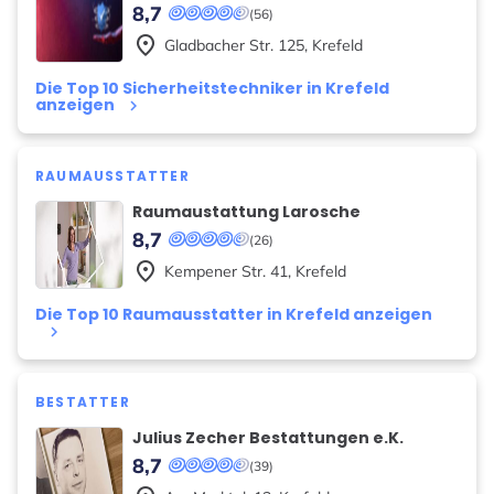
8,7
(56)
place
Gladbacher Str.
125
,
Krefeld
Die Top 10 Sicherheitstechniker in Krefeld
anzeigen
keyboard_arrow_right
RAUMAUSSTATTER
Raumaustattung Larosche
8,7
(26)
place
Kempener Str.
41
,
Krefeld
Die Top 10 Raumausstatter in Krefeld anzeigen
keyboard_arrow_right
BESTATTER
Julius Zecher Bestattungen e.K.
8,7
(39)