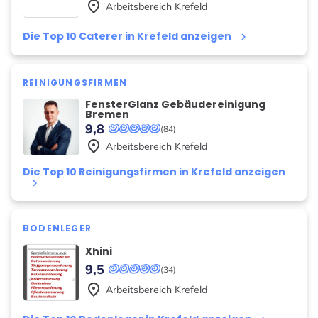
place
Arbeitsbereich
Krefeld
Die Top 10 Caterer in Krefeld anzeigen
keyboard_arrow_right
REINIGUNGSFIRMEN
FensterGlanz Gebäudereinigung
Bremen
9,8
(84)
place
Arbeitsbereich
Krefeld
Die Top 10 Reinigungsfirmen in Krefeld anzeigen
keyboard_arrow_right
BODENLEGER
Xhini
9,5
(34)
place
Arbeitsbereich
Krefeld