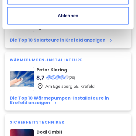
SOLARTEURE
Foyex GmbH
Ablehnen
8,8
(75)
place
Bischofstraße
83
,
Krefeld
Die Top 10 Solarteure in Krefeld anzeigen
keyboard_arrow_right
WÄRMEPUMPEN-INSTALLATEURE
Peter Klering
8,7
(20)
place
Am Egelsberg
58
,
Krefeld
Die Top 10 Wärmepumpen-Installateure in
Krefeld anzeigen
keyboard_arrow_right
SICHERHEITSTECHNIKER
Dodi GmbH