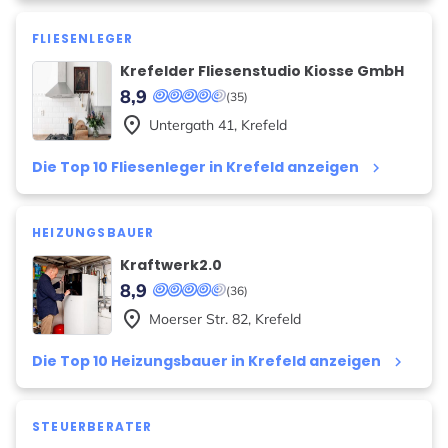
FLIESENLEGER
Krefelder Fliesenstudio Kiosse GmbH
8,9
(35)
place
Untergath
41
,
Krefeld
Die Top 10 Fliesenleger in Krefeld anzeigen
keyboard_arrow_right
HEIZUNGSBAUER
Kraftwerk2.0
8,9
(36)
place
Moerser Str.
82
,
Krefeld
Die Top 10 Heizungsbauer in Krefeld anzeigen
keyboard_arrow_right
STEUERBERATER