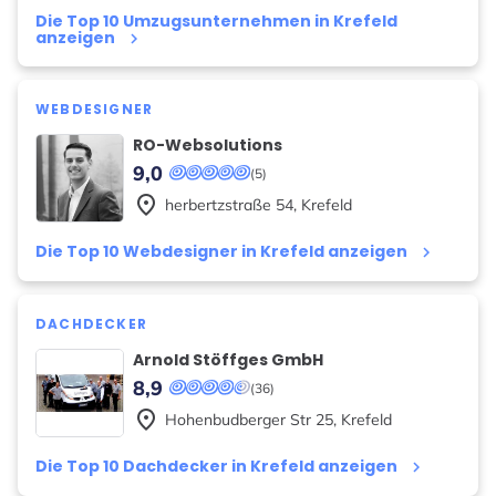
Die Top 10 Umzugsunternehmen in Krefeld
anzeigen
keyboard_arrow_right
WEBDESIGNER
RO-Websolutions
9,0
(5)
place
herbertzstraße
54
,
Krefeld
Die Top 10 Webdesigner in Krefeld anzeigen
keyboard_arrow_right
DACHDECKER
Arnold Stöffges GmbH
8,9
(36)
place
Hohenbudberger Str
25
,
Krefeld
Die Top 10 Dachdecker in Krefeld anzeigen
keyboard_arrow_right