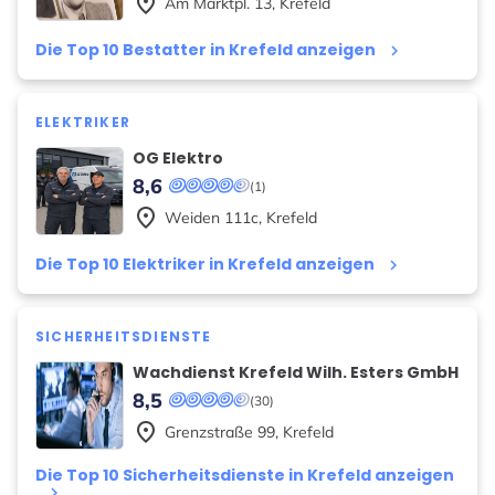
place
Am Marktpl.
13
,
Krefeld
Die Top 10 Bestatter in Krefeld anzeigen
keyboard_arrow_right
ELEKTRIKER
OG Elektro
8,6
(1)
place
Weiden
111c
,
Krefeld
Die Top 10 Elektriker in Krefeld anzeigen
keyboard_arrow_right
SICHERHEITSDIENSTE
Wachdienst Krefeld Wilh. Esters GmbH
8,5
(30)
place
Grenzstraße
99
,
Krefeld
Die Top 10 Sicherheitsdienste in Krefeld anzeigen
keyboard_arrow_right