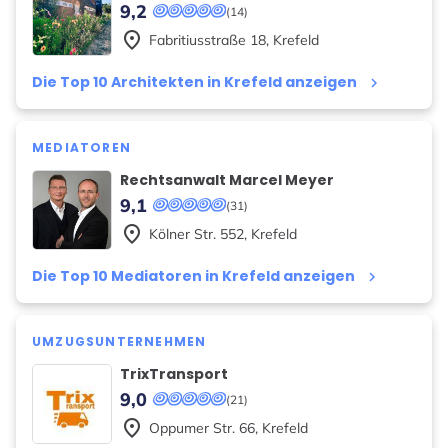
9,2
(14)
place
Fabritiusstraße
18
,
Krefeld
Die Top 10 Architekten in Krefeld anzeigen
keyboard_arrow_right
MEDIATOREN
Rechtsanwalt Marcel Meyer
9,1
(31)
place
Kölner Str.
552
,
Krefeld
Die Top 10 Mediatoren in Krefeld anzeigen
keyboard_arrow_right
UMZUGSUNTERNEHMEN
TrixTransport
9,0
(21)
place
Oppumer Str.
66
,
Krefeld