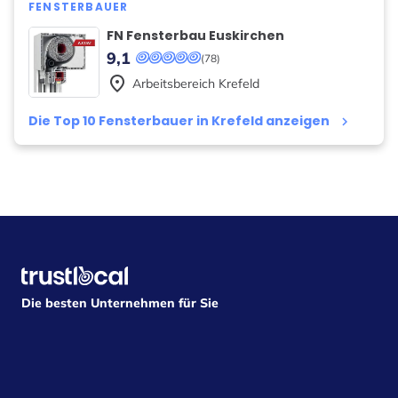
FENSTERBAUER
FN Fensterbau Euskirchen
9,1
(78)
place
Arbeitsbereich
Krefeld
Die Top 10 Fensterbauer in Krefeld anzeigen
keyboard_arrow_right
Die besten Unternehmen für Sie