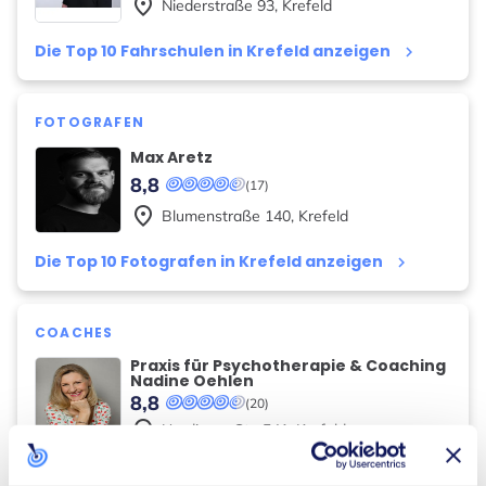
place
Niederstraße
93
,
Krefeld
Die Top 10 Fahrschulen in Krefeld anzeigen
keyboard_arrow_right
FOTOGRAFEN
Max Aretz
8,8
(17)
place
Blumenstraße
140
,
Krefeld
Die Top 10 Fotografen in Krefeld anzeigen
keyboard_arrow_right
COACHES
Praxis für Psychotherapie & Coaching
Nadine Oehlen
8,8
(20)
place
Uerdinger Str.
541
,
Krefeld
Die Top 10 Coaches in Krefeld anzeigen
keyboard_arrow_right