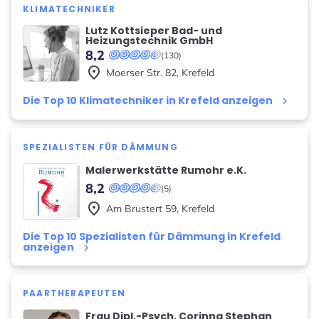
KLIMATECHNIKER
Lutz Kottsieper Bad- und
Heizungstechnik GmbH
8,2
(130)
place
Moerser Str.
82
,
Krefeld
Die Top 10 Klimatechniker in Krefeld anzeigen
keyboard_arrow_right
SPEZIALISTEN FÜR DÄMMUNG
Malerwerkstätte Rumohr e.K.
8,2
(5)
place
Am Brustert
59
,
Krefeld
Die Top 10 Spezialisten für Dämmung in Krefeld
anzeigen
keyboard_arrow_right
PAARTHERAPEUTEN
Frau Dipl.-Psych. Corinna Stephan