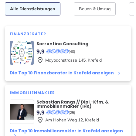
Alle Dienstleistungen
Bauen & Umzug
FINANZBERATER
Sorrentino Consulting
9,9
(40)
place
Maybachstrasse
145
,
Krefeld
Die Top 10 Finanzberater in Krefeld anzeigen
keyboard_arrow_right
IMMOBILIENMAKLER
Sebastian Rangs // Dipl.-Kfm. &
Immobilienmakler (IHK)
9,9
(25)
place
Am Hohen Weg
12
,
Krefeld
Die Top 10 Immobilienmakler in Krefeld anzeigen
keyboard_arrow_right