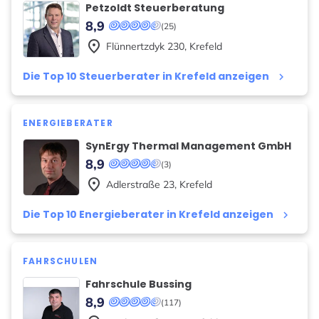
Petzoldt Steuerberatung
8,9
(25)
place
Flünnertzdyk
230
,
Krefeld
Die Top 10 Steuerberater in Krefeld anzeigen
keyboard_arrow_right
ENERGIEBERATER
SynErgy Thermal Management GmbH
8,9
(3)
place
Adlerstraße
23
,
Krefeld
Die Top 10 Energieberater in Krefeld anzeigen
keyboard_arrow_right
FAHRSCHULEN
Fahrschule Bussing
8,9
(117)