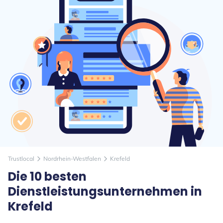
Trustlocal
Nordrhein-Westfalen
Krefeld
arrow_forward_ios
arrow_forward_ios
Die 10 besten
Dienstleistungsunternehmen in
Krefeld