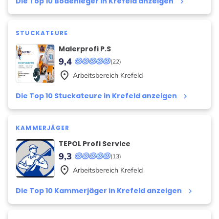
Die Top 10 Bodenleger in Krefeld anzeigen
keyboard_arrow_right
STUCKATEURE
Malerprofi P.S
9,4
(22)
place
Arbeitsbereich
Krefeld
Die Top 10 Stuckateure in Krefeld anzeigen
keyboard_arrow_right
KAMMERJÄGER
TEPOL Profi Service
9,3
(13)
place
Arbeitsbereich
Krefeld
Die Top 10 Kammerjäger in Krefeld anzeigen
keyboard_arrow_right