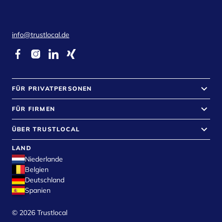
info@trustlocal.de
keyboard_arrow_down
FÜR PRIVATPERSONEN
keyboard_arrow_down
FÜR FIRMEN
keyboard_arrow_down
ÜBER TRUSTLOCAL
LAND
Niederlande
Belgien
Deutschland
Spanien
©
2026
Trustlocal