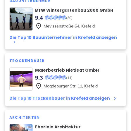
BAUUNTERNEHMER
BTW Wintergartenbau 2000 GmbH
9,4
(30)
place
Mevissenstraße
64
,
Krefeld
Die Top 10 Bauunternehmer in Krefeld anzeigen
keyboard_arrow_right
TROCKENBAUER
Malerbetrieb Nietiedt GmbH
9,3
(11)
place
Magdeburger Str.
11
,
Krefeld
Die Top 10 Trockenbauer in Krefeld anzeigen
keyboard_arrow_right
ARCHITEKTEN
Eberlein Architektur