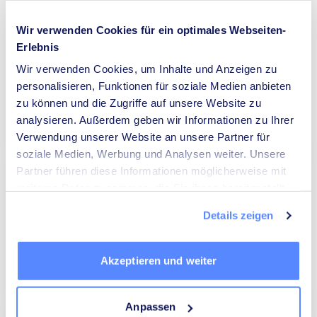
Wir verwenden Cookies für ein optimales Webseiten-
GÄRTNER
Erlebnis
Daniel Quick GmbH, Garten- und
Landschaftsbau, Meisterbetrieb
Wir verwenden Cookies, um Inhalte und Anzeigen zu
8,8
(92)
personalisieren, Funktionen für soziale Medien anbieten
place
Löhkenweg
4
,
Krefeld
zu können und die Zugriffe auf unsere Website zu
analysieren. Außerdem geben wir Informationen zu Ihrer
Die Top 10 Gärtner in Krefeld anzeigen
keyboard_arrow_right
Verwendung unserer Website an unsere Partner für
soziale Medien, Werbung und Analysen weiter. Unsere
Partner führen diese Informationen möglicherweise mit
HAUSMEISTERSERVICES
weiteren Daten zusammen, die Sie ihnen bereitgestellt
RentAHand
haben oder die sie im Rahmen Ihrer Nutzung der Dienste
8,8
Details zeigen
(22)
gesammelt haben.
place
Oberbenrader Str.
51.0
,
Krefeld
Akzeptieren und weiter
Die Top 10 Hausmeisterservices in Krefeld
anzeigen
keyboard_arrow_right
Anpassen