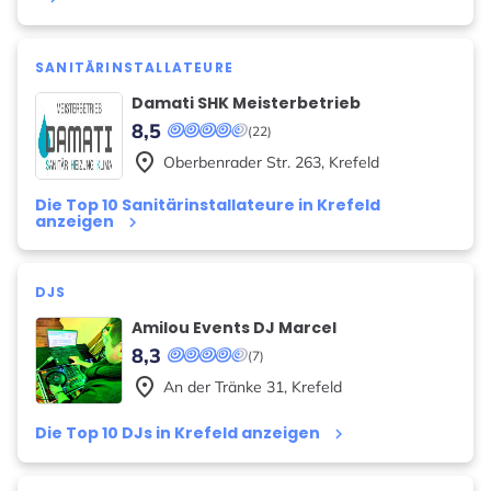
SANITÄRINSTALLATEURE
Damati SHK Meisterbetrieb
8,5
(22)
place
Oberbenrader Str.
263
,
Krefeld
Die Top 10 Sanitärinstallateure in Krefeld
anzeigen
keyboard_arrow_right
DJS
Amilou Events DJ Marcel
8,3
(7)
place
An der Tränke
31
,
Krefeld
Die Top 10 DJs in Krefeld anzeigen
keyboard_arrow_right