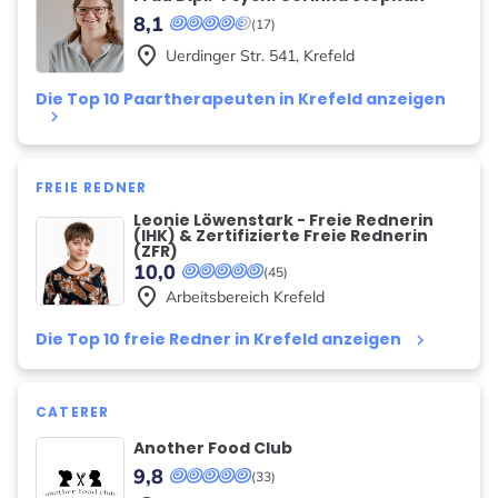
8,1
(17)
place
Uerdinger Str.
541
,
Krefeld
Die Top 10 Paartherapeuten in Krefeld anzeigen
keyboard_arrow_right
FREIE REDNER
Leonie Löwenstark - Freie Rednerin
(IHK) & Zertifizierte Freie Rednerin
(ZFR)
10,0
(45)
place
Arbeitsbereich
Krefeld
Die Top 10 freie Redner in Krefeld anzeigen
keyboard_arrow_right
CATERER
Another Food Club
9,8
(33)