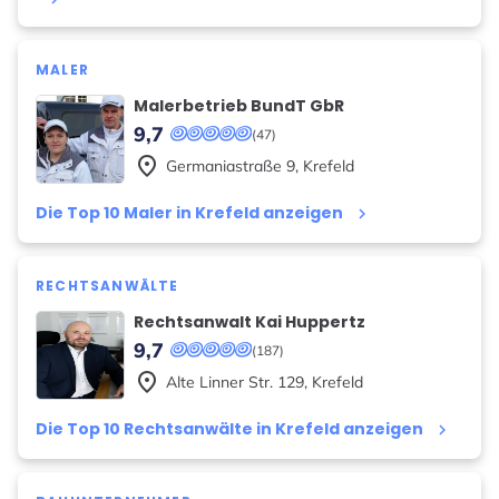
MALER
Malerbetrieb BundT GbR
9,7
(47)
place
Germaniastraße
9
,
Krefeld
Die Top 10 Maler in Krefeld anzeigen
keyboard_arrow_right
RECHTSANWÄLTE
Rechtsanwalt Kai Huppertz
9,7
(187)
place
Alte Linner Str.
129
,
Krefeld
Die Top 10 Rechtsanwälte in Krefeld anzeigen
keyboard_arrow_right