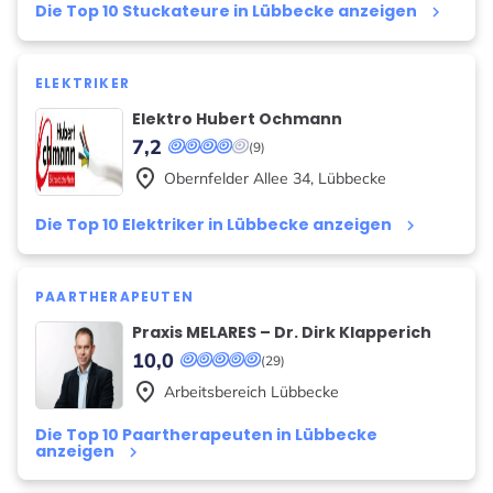
Die Top 10 Stuckateure in Lübbecke anzeigen
keyboard_arrow_right
ELEKTRIKER
Elektro Hubert Ochmann
7,2
(9)
place
Obernfelder Allee
34
,
Lübbecke
Die Top 10 Elektriker in Lübbecke anzeigen
keyboard_arrow_right
PAARTHERAPEUTEN
Praxis MELARES – Dr. Dirk Klapperich
10,0
(29)
place
Arbeitsbereich
Lübbecke
Die Top 10 Paartherapeuten in Lübbecke
anzeigen
keyboard_arrow_right