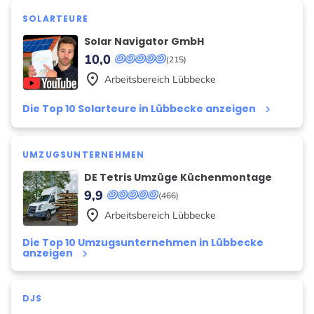
SOLARTEURE
Solar Navigator GmbH
10,0
(215)
place
Arbeitsbereich
Lübbecke
Die Top 10 Solarteure in Lübbecke anzeigen
keyboard_arrow_right
UMZUGSUNTERNEHMEN
DE Tetris Umzüge Küchenmontage
9,9
(466)
place
Arbeitsbereich
Lübbecke
Die Top 10 Umzugsunternehmen in Lübbecke
anzeigen
keyboard_arrow_right
DJS