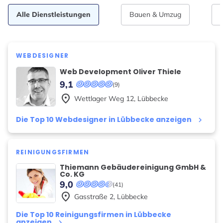
Alle Dienstleistungen
Bauen & Umzug
WEBDESIGNER
Web Development Oliver Thiele
9,1
(9)
place
Wettlager Weg
12
,
Lübbecke
Die Top 10 Webdesigner in Lübbecke anzeigen
keyboard_arrow_right
REINIGUNGSFIRMEN
Thiemann Gebäudereinigung GmbH &
Co. KG
9,0
(41)
place
Gasstraße
2
,
Lübbecke
Die Top 10 Reinigungsfirmen in Lübbecke
anzeigen
keyboard_arrow_right