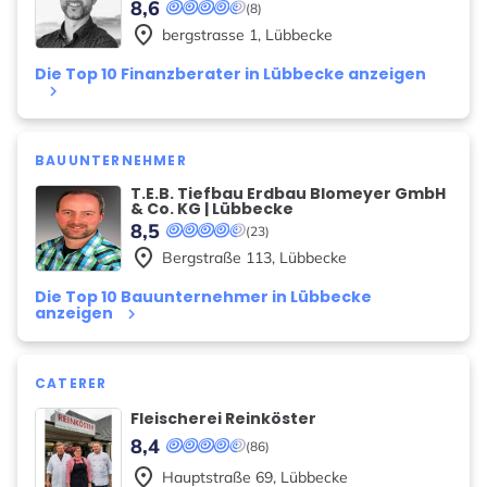
8,6
(8)
place
bergstrasse
1
,
Lübbecke
Die Top 10 Finanzberater in Lübbecke anzeigen
keyboard_arrow_right
BAUUNTERNEHMER
T.E.B. Tiefbau Erdbau Blomeyer GmbH
& Co. KG | Lübbecke
8,5
(23)
place
Bergstraße
113
,
Lübbecke
Die Top 10 Bauunternehmer in Lübbecke
anzeigen
keyboard_arrow_right
CATERER
Fleischerei Reinköster
8,4
(86)
place
Hauptstraße
69
,
Lübbecke