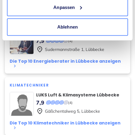
Lübbecke anzeigen
keyboard_arrow_right
Anpassen
ENERGIEBERATER
Ablehnen
Wacker
7,9
(4)
place
Sudermannstraße
1
,
Lübbecke
Die Top 10 Energieberater in Lübbecke anzeigen
keyboard_arrow_right
KLIMATECHNIKER
LUKS Luft & Klimasysteme Lübbecke
7,9
(4)
place
Gäßchentalweg
5
,
Lübbecke
Die Top 10 Klimatechniker in Lübbecke anzeigen
keyboard_arrow_right