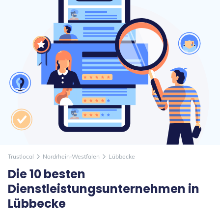
Trustlocal
Nordrhein-Westfalen
Lübbecke
arrow_forward_ios
arrow_forward_ios
Die 10 besten
Dienstleistungsunternehmen in
Lübbecke