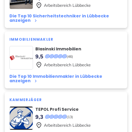
place
Arbeitsbereich
Lübbecke
Die Top 10 Sicherheitstechniker in Lübbecke
anzeigen
keyboard_arrow_right
IMMOBILIENMAKLER
Blasinski Immobilien
9,5
(46)
place
Arbeitsbereich
Lübbecke
Die Top 10 Immobilienmakler in Lübbecke
anzeigen
keyboard_arrow_right
KAMMERJÄGER
TEPOL Profi Service
9,3
(13)
place
Arbeitsbereich
Lübbecke