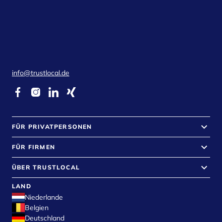
info@trustlocal.de
keyboard_arrow_down
FÜR PRIVATPERSONEN
keyboard_arrow_down
FÜR FIRMEN
keyboard_arrow_down
ÜBER TRUSTLOCAL
LAND
Niederlande
Belgien
Deutschland