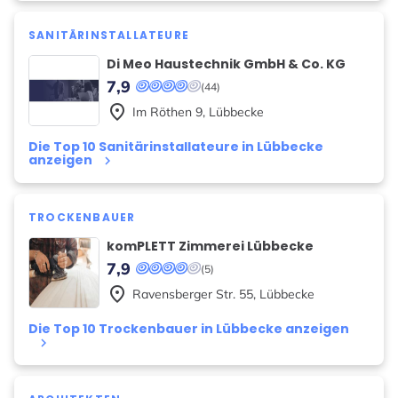
SANITÄRINSTALLATEURE
Di Meo Haustechnik GmbH & Co. KG
7,9
(44)
place
Im Röthen
9
,
Lübbecke
Die Top 10 Sanitärinstallateure in Lübbecke
anzeigen
keyboard_arrow_right
TROCKENBAUER
komPLETT Zimmerei Lübbecke
7,9
(5)
place
Ravensberger Str.
55
,
Lübbecke
Die Top 10 Trockenbauer in Lübbecke anzeigen
keyboard_arrow_right