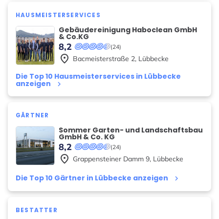
HAUSMEISTERSERVICES
Gebäudereinigung Haboclean GmbH
& Co.KG
8,2
(24)
place
Bacmeisterstraße
2
,
Lübbecke
Die Top 10 Hausmeisterservices in Lübbecke
anzeigen
keyboard_arrow_right
GÄRTNER
Sommer Garten- und Landschaftsbau
GmbH & Co. KG
8,2
(24)
place
Grappensteiner Damm
9
,
Lübbecke
Die Top 10 Gärtner in Lübbecke anzeigen
keyboard_arrow_right
BESTATTER