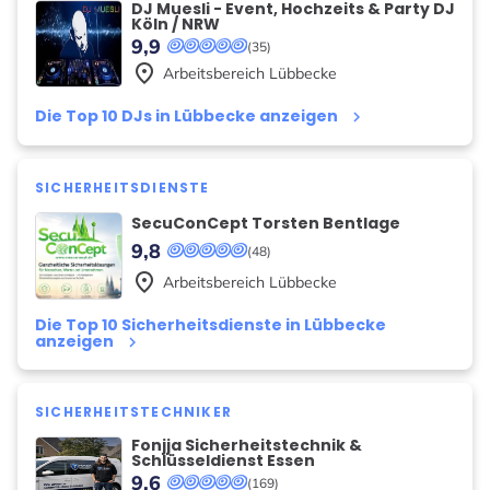
DJ Muesli - Event, Hochzeits & Party DJ
Köln / NRW
9,9
(35)
place
Arbeitsbereich
Lübbecke
Die Top 10 DJs in Lübbecke anzeigen
keyboard_arrow_right
SICHERHEITSDIENSTE
SecuConCept Torsten Bentlage
9,8
(48)
place
Arbeitsbereich
Lübbecke
Die Top 10 Sicherheitsdienste in Lübbecke
anzeigen
keyboard_arrow_right
SICHERHEITSTECHNIKER
Fonjja Sicherheitstechnik &
Schlüsseldienst Essen
9,6
(169)