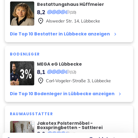
Bestattungshaus Hüffmeier
8,2
(10)
place
Alsweder Str.
14
,
Lübbecke
Die Top 10 Bestatter in Lübbecke anzeigen
keyboard_arrow_right
BODENLEGER
MEGA eG Lübbecke
8,1
(12)
place
Carl-Vogeler-Straße
3
,
Lübbecke
Die Top 10 Bodenleger in Lübbecke anzeigen
keyboard_arrow_right
RAUMAUSSTATTER
Jakotex Polstermöbel -
Boxspringbetten - Sattlerei
8,0
(13)