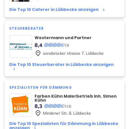
Die Top 10 Caterer in Lübbecke anzeigen
keyboard_arrow_right
STEUERBERATER
Westermann und Partner
8,4
(3)
place
osnabrücker strasse
7
,
Lübbecke
Die Top 10 Steuerberater in Lübbecke anzeigen
keyboard_arrow_right
SPEZIALISTEN FÜR DÄMMUNG
Farben Kühn Malerbetrieb Inh. Simon
Kühn
8,3
(13)
place
Mindener Str.
8
,
Lübbecke
Die Top 10 Spezialisten für Dämmung in Lübbecke
anzeigen
keyboard_arrow_right