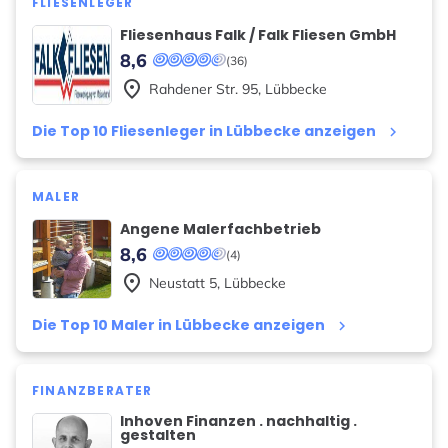
FLIESENLEGER
Fliesenhaus Falk / Falk Fliesen GmbH
8,6
(36)
place
Rahdener Str.
95
,
Lübbecke
Die Top 10 Fliesenleger in Lübbecke anzeigen
keyboard_arrow_right
MALER
Angene Malerfachbetrieb
8,6
(4)
place
Neustatt
5
,
Lübbecke
Die Top 10 Maler in Lübbecke anzeigen
keyboard_arrow_right
FINANZBERATER
Inhoven Finanzen . nachhaltig .
gestalten