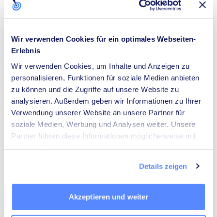
place
Hedemer Str.
64
,
Lübbecke
Die Top 10 Raumausstatter in Lübbecke anzeigen
keyboard_arrow_right
Wir verwenden Cookies für ein optimales Webseiten-
Erlebnis
MEDIATOREN
Wir verwenden Cookies, um Inhalte und Anzeigen zu
PLUTA Rechtsanwalts GmbH
personalisieren, Funktionen für soziale Medien anbieten
8,0
zu können und die Zugriffe auf unsere Website zu
(2)
analysieren. Außerdem geben wir Informationen zu Ihrer
place
Ostertorstraße
7
,
Lübbecke
Verwendung unserer Website an unsere Partner für
Die Top 10 Mediatoren in Lübbecke anzeigen
soziale Medien, Werbung und Analysen weiter. Unsere
keyboard_arrow_right
Partner führen diese Informationen möglicherweise mit
weiteren Daten zusammen, die Sie ihnen bereitgestellt
WÄRMEPUMPEN-INSTALLATEURE
haben oder die sie im Rahmen Ihrer Nutzung der Dienste
Details zeigen
Schnier & Maschmeier GmbH
gesammelt haben.
7,9
(23)
place
Akzeptieren und weiter
Andreasstraße
9
,
Lübbecke
Die Top 10 Wärmepumpen-Installateure in