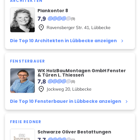
ARCHITEKTEN
Plankontor 8
7,9
(9)
place
Ravensberger Str.
41
,
Lübbecke
Die Top 10 Architekten in Lübbecke anzeigen
keyboard_arrow_right
FENSTERBAUER
WK HolzBauMontagen GmbH Fenster
& Türen L. Thiessen
7,8
(8)
place
Jockweg
20
,
Lübbecke
Die Top 10 Fensterbauer in Lübbecke anzeigen
keyboard_arrow_right
FREIE REDNER
Schwarze Oliver Bestattungen
7,7
(1)