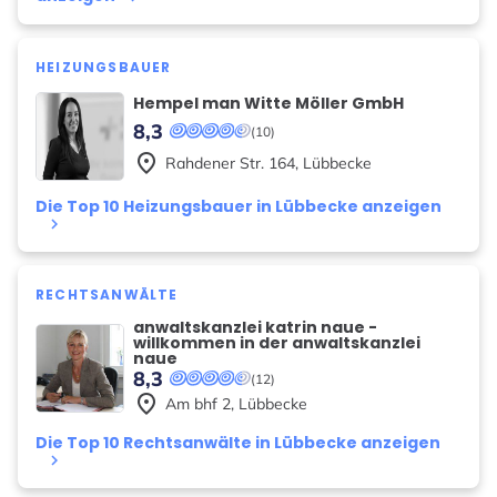
HEIZUNGSBAUER
Hempel man Witte Möller GmbH
8,3
(10)
place
Rahdener Str.
164
,
Lübbecke
Die Top 10 Heizungsbauer in Lübbecke anzeigen
keyboard_arrow_right
RECHTSANWÄLTE
anwaltskanzlei katrin naue -
willkommen in der anwaltskanzlei
naue
8,3
(12)
place
Am bhf
2
,
Lübbecke
Die Top 10 Rechtsanwälte in Lübbecke anzeigen
keyboard_arrow_right