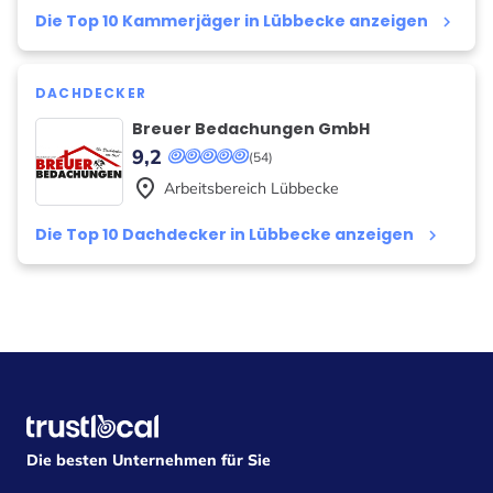
Die Top 10 Kammerjäger in Lübbecke anzeigen
keyboard_arrow_right
DACHDECKER
Breuer Bedachungen GmbH
9,2
(54)
place
Arbeitsbereich
Lübbecke
Die Top 10 Dachdecker in Lübbecke anzeigen
keyboard_arrow_right
Die besten Unternehmen für Sie