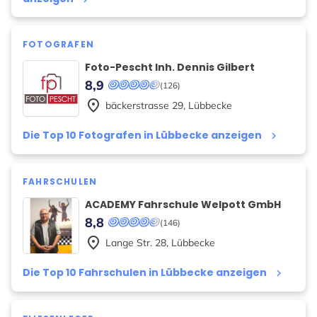
FOTOGRAFEN
Foto-Pescht Inh. Dennis Gilbert
8,9
(126)
place
bäckerstrasse
29
,
Lübbecke
Die Top 10 Fotografen in Lübbecke anzeigen
keyboard_arrow_right
FAHRSCHULEN
ACADEMY Fahrschule Welpott GmbH
8,8
(146)
place
Lange Str.
28
,
Lübbecke
Die Top 10 Fahrschulen in Lübbecke anzeigen
keyboard_arrow_right