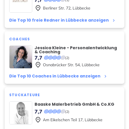
place
Berliner Str.
72
,
Lübbecke
Die Top 10 freie Redner in Lübbecke anzeigen
keyboard_arrow_right
COACHES
Jessica Kleine - Personalentwicklung
& Coaching
7,7
(2)
place
Osnabrücker Str.
54
,
Lübbecke
Die Top 10 Coaches in Lübbecke anzeigen
keyboard_arrow_right
STUCKATEURE
Baaske Malerbetrieb GmbH & Co.KG
7,7
(2)
place
Am Eikelschen Teil
17
,
Lübbecke