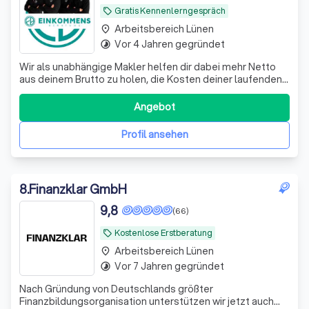
Gratis Kennenlerngespräch
local_offer
Arbeitsbereich Lünen
place
Vor 4 Jahren gegründet
timelapse
Wir als unabhängige Makler helfen dir dabei mehr Netto
aus deinem Brutto zu holen, die Kosten deiner laufenden
Verträge zu reduzieren und deine Rentenlücke zu
schließen.
Angebot
Profil ansehen
8
.
Finanzklar GmbH
9,8
(66)
Kostenlose Erstberatung
local_offer
Arbeitsbereich Lünen
place
Vor 7 Jahren gegründet
timelapse
Nach Gründung von Deutschlands größter
Finanzbildungsorganisation unterstützen wir jetzt auch