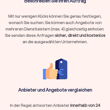
Beschreiben Sie Ihren Auftrag
Berufsunfähigkeitsversicherung, Hausrat oder
Tierhalterhaftpflicht: Bei einem unabhängigen
Versicherungsberater in Lünen sind Sie in den besten Händen.
Mit nur wenigen Klicks können Sie genau festlegen,
wonach Sie suchen. Sie können auch Angebote von
mehreren Dienstleistern (max. 4) gleichzeitig einholen.
Baufinanzierung, Hypotheken & Immobilien
Sie senden diese Anfragen
sicher, direkt und kostenlos
Finanzierungen rund um Immobilienkauf, Immobilienverkauf
an die ausgewählten Unternehmen.
und deren Unterhaltung stellen schnell vor
Herausforderungen.
Experten für die Baufinanzierung
, für
Hypotheken und Immobilien allgemein helfen Ihnen, das
Beste aus Ihrer Immobiliensituation herauszuholen.
Vermögensverwaltung, Finanzplanung & -
beratung
Wer Vermögen hat, möchte es behalten und erhöhen. Wer
Anbieter und Angebote vergleichen
noch am Anfang der Finanzplanung steht, möchte Vermögen
aufbauen. Für Berater zu Vermögensverwaltung,
Finanzplanung und -beratung finden Sie bei uns wertvolle
In der Regel antworten Anbieter
innerhalb von 24
Hinweise auf die passende Finanzberatung in Lünen.