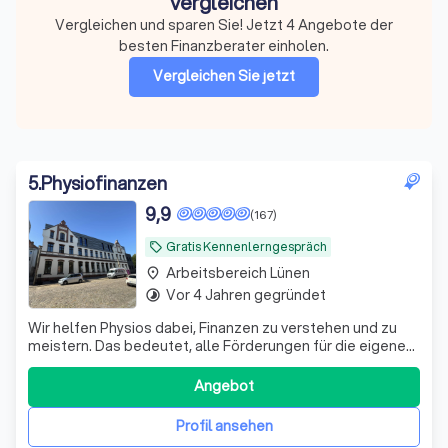
vergleichen
Vergleichen und sparen Sie! Jetzt 4 Angebote der
besten Finanzberater einholen.
Vergleichen Sie jetzt
5
.
Physiofinanzen
9,9
(167)
Gratis Kennenlerngespräch
local_offer
Arbeitsbereich Lünen
place
Vor 4 Jahren gegründet
timelapse
Wir helfen Physios dabei, Finanzen zu verstehen und zu
meistern. Das bedeutet, alle Förderungen für die eigene
Vorsorge und Absicherung richtig zu nutzen.
Angebot
Profil ansehen