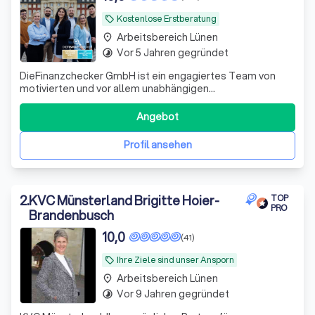
Kostenlose Erstberatung
local_offer
Arbeitsbereich Lünen
place
Vor 5 Jahren gegründet
timelapse
DieFinanzchecker GmbH ist ein engagiertes Team von
motivierten und vor allem unabhängigen
Finanz-/Versicherungsmaklern aus dem Münsterland. Seit
2012 bieten wir unseren Kunden individuelle und
Angebot
zielorientierte Produkte an, wobei wir den Fokus auf
Transparenz und Verständlichkeit setzen. Wir sind uns
Profil ansehen
2
.
KVC Münsterland Brigitte Hoier-
TOP
PRO
Brandenbusch
10,0
(41)
Ihre Ziele sind unser Ansporn
local_offer
Arbeitsbereich Lünen
place
Vor 9 Jahren gegründet
timelapse