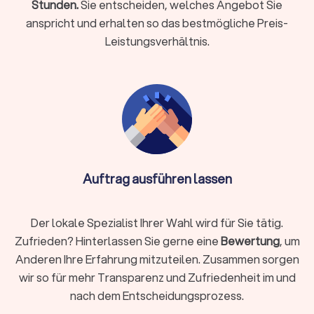
Stunden.
Sie entscheiden, welches Angebot Sie
anspricht und erhalten so das bestmögliche Preis-
Leistungsverhältnis.
Rente & Altersvorsorge
Experten für die Finanzberatung zu Rente und Altersvorsorge
unterstützen Sie dabei, mit Ihren finanziellen Möglichkeiten
einen bestmöglichen Lebensabend zu gestalten. Schon seit
vielen Jahren ist bekannt, dass die gesetzliche Rente für die
wenigsten Menschen für den Erhalt des Lebensstandards
ausreicht. Lassen Sie sich bei der Altersvorsorge von den
richtigen Finanzberatern in Lünen unterstützen.
Auftrag ausführen lassen
Unternehmensberatung & Finanzierung
Die Finanzierung von Unternehmen und Finanzfragen im
Der lokale Spezialist Ihrer Wahl wird für Sie tätig.
Rahmen der Unternehmensberatung ist ein anspruchsvolles
Zufrieden? Hinterlassen Sie gerne eine
Bewertung
, um
Themenfeld, bei dem ein spezialisierter Finanzberater die
Anderen Ihre Erfahrung mitzuteilen. Zusammen sorgen
einzig richtige Wahl ist. Erfahren Sie auf einen Blick, wer als
wir so für mehr Transparenz und Zufriedenheit im und
Finanzberater für Sie und Ihr Unternehmen in Frage kommt,
nach dem Entscheidungsprozess.
um auch komplexe Situationen mit dem passenden Partner
optimal zu meistern.