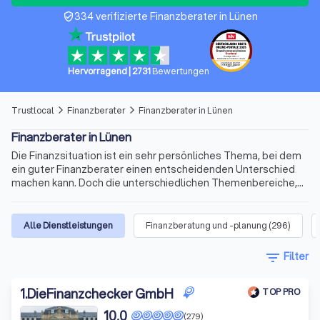
334 verifizierte Finanzberater in Lünen
verified_user
Hervorragend
|
2731
Bewertungen
Trustlocal
Finanzberater
Finanzberater in Lünen
arrow_forward_ios
arrow_forward_ios
Finanzberater in Lünen
Die Finanzsituation ist ein sehr persönliches Thema, bei dem
ein guter Finanzberater einen entscheidenden Unterschied
machen kann. Doch die unterschiedlichen Themenbereiche,
die variablen Qualifikationen für die Beratertätigkeit und die
sich ständig ändernden Voraussetzungen machen die Suche
nach dem richtigen Berater schnell kompliziert. Wir bieten
Alle Dienstleistungen
Finanzberatung und -planung
(
296
)
Ihnen für Ihre Finanzen Experten für Versicherungen,
Immobilienfinanzierungen, Geldanlagen, Altersvorsorge und
filter_list
Filter
vieles mehr. Finden Sie jetzt mit Trustlocal den besten
Finanzberater in Lünen und Umgebung.
1
.
DieFinanzchecker GmbH
TOP PRO
10,0
(279)