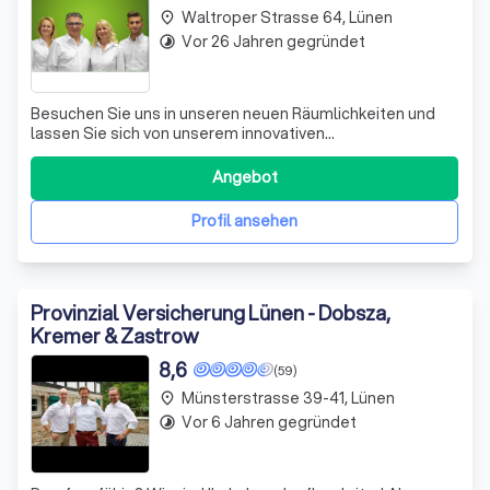
Waltroper Strasse 64, Lünen
place
Vor 26 Jahren gegründet
timelapse
Besuchen Sie uns in unseren neuen Räumlichkeiten und
lassen Sie sich von unserem innovativen
Einrichtungskonzept inspirieren. Mit den harmonischen
LVM-Farben Weiß und Grün schaffen wir ein Umfeld, das
Angebot
Kreativität und Regeneration fördert. Unsere hellen
Arbeitsplätze sind nach den neuesten Erkenntnis
Profil ansehen
Provinzial Versicherung Lünen - Dobsza,
Kremer & Zastrow
8,6
(59)
Münsterstrasse 39-41, Lünen
place
Vor 6 Jahren gegründet
timelapse