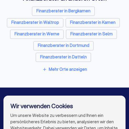
Finanzberater in Bergkamen
Finanzberater in Waltrop
Finanzberater in Kamen
Finanzberater in Werne
Finanzberater in Selm
Finanzberater in Dortmund
Finanzberater in Datteln
Finanzberater in Holzwickede
Mehr Orte anzeigen
add
Finanzberater in Unna
Finanzberater in Olfen
Finanzberater in Berlin
Finanzberater in Hamburg
Finanzberater in München
Finanzberater in Köln
Wir verwenden Cookies
Finanzberater in Frankfurt am Main
Um unsere Website zu verbessern und Ihnen ein
Die besten Finanzberater für Sie
persönlicheres Erlebnis zu bieten, analysieren wir den
Finanzberater in Stuttgart
Websiteverkehr. Dabei verwenden wir Daten, um Inhalte