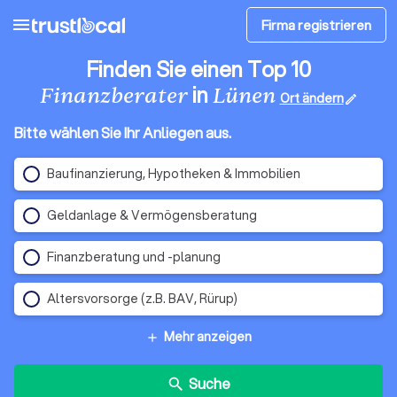
menu
Firma registrieren
Finden Sie einen Top 10
in
Finanzberater
Lünen
Ort ändern
edit
Bitte wählen Sie Ihr Anliegen aus.
Baufinanzierung, Hypotheken & Immobilien
Geldanlage & Vermögensberatung
Finanzberatung und -planung
Altersvorsorge (z.B. BAV, Rürup)
Mehr anzeigen
add
Suche
search