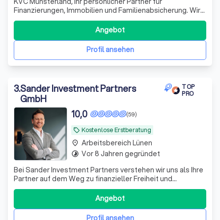
KVC Münsterland, Ihr persönlicher Partner für
Finanzierungen, Immobilien und Familienabsicherung. Wir
unterstützen unsere Kundinnen und Kunden von der
ersten Idee zum erfolgreichen Abschluss.
Angebot
Profil ansehen
3
.
Sander Investment Partners
TOP
PRO
GmbH
10,0
(59)
Kostenlose Erstberatung
local_offer
Arbeitsbereich Lünen
place
Vor 8 Jahren gegründet
timelapse
Bei Sander Investment Partners verstehen wir uns als Ihre
Partner auf dem Weg zu finanzieller Freiheit und
Sicherheit. Mit über einem Jahrzehnt Erfahrung im
Investmentbereich und einem engagierten Team aus
Angebot
Experten bieten wir maßgeschneiderte Anlagestrategien,
die perfekt auf Ihre individuellen Bedü
Profil ansehen