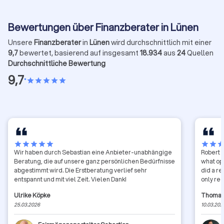
Bewertungen über Finanzberater in Lünen
Unsere
Finanzberater
in
Lünen
wird durchschnittlich mit einer
9,7
bewertet, basierend auf insgesamt
18.934
aus
24
Quellen
Durchschnittliche Bewertung
9,7
•
star
star
star
star
star
star
star
star
star
star
star
star
sta
Wir haben durch Sebastian eine Anbieter-unabhängige
Robert h
Beratung, die auf unsere ganz persönlichen Bedürfnisse
what opt
abgestimmt wird. Die Erstberatung verlief sehr
did a re
entspannt und mit viel Zeit. Vielen Dank!
only re
Ulrike Köpke
Thomas
25.03.2026
10.03.202