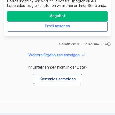
Berufsunfähig? Wir sind Ihr Lebenslaufbegleiter! Als
Lebenslaufbegleiter stehen wir immer an Ihrer Seite und
sorgen für die richtige Absicherung – ein Leben lang.
Damit Sie unbeschwert durchs Leben gehen können.
Angebot
Sorgenfrei abgesichert: Verfolgen Sie Ihre Träume – wir
kümmern uns um den Rest. Passen
Profil ansehen
Aktualisiert: 07.08.2026 um 16:14
info
keyboard_arrow_down
Weitere Ergebnisse anzeigen
Ihr Unternehmen nicht in der Liste?
Kostenlos anmelden