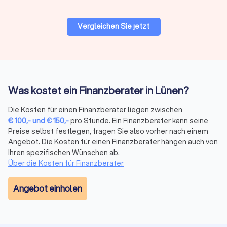
Auf Trustlocal können Sie Ihre Bedürfnisse beschreiben und
erklären, damit qualifizierte und kompetente Finanzberater in
Vergleichen Sie jetzt
Lünen Ihnen maßgeschneiderte Angebote anbieten können.
Finanzberatung in Lünen: Versicherungen,
Altersvorsorge, Vermögensplanung und mehr
Was kostet ein Finanzberater in Lünen?
Die komplexe Welt der Finanzen wird mit dem richtigen
Finanzberater an Ihrer Seite zu einem Segen für Ihr
Die Kosten für einen Finanzberater liegen zwischen
Vermögen. Seriosität, Zuverlässigkeit, Fachkenntnisse zu
€
100
,-
und
€
150
,-
pro Stunde. Ein Finanzberater kann seine
Besonderheiten und sich ändernde Vorgaben in der Branche
Preise selbst festlegen, fragen Sie also vorher nach einem
sind daher die maßgeblichen Aspekte, die Sie bei der Wahl
Angebot. Die Kosten für einen Finanzberater hängen auch von
der passenden Finanzberatung in Lünen berücksichtigen
Ihren spezifischen Wünschen ab.
sollten. Mit transparenten Informationen zum
Über die Kosten für Finanzberater
Leistungsportfolio, persönlicher Vorstellung und echten
Bewertungen zur Kundenzufriedenheit bei Trustlocal
Angebot einholen
erleichtern Sie sich die Suche bei der Auswahl.