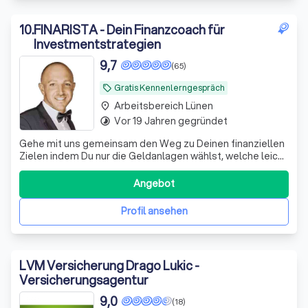
10
.
FINARISTA - Dein Finanzcoach für
Investmentstrategien
9,7
(65)
Gratis Kennenlerngespräch
local_offer
Arbeitsbereich Lünen
place
Vor 19 Jahren gegründet
timelapse
Gehe mit uns gemeinsam den Weg zu Deinen finanziellen
Zielen indem Du nur die Geldanlagen wählst, welche leicht
verständlich, transparent, renditestark und kostengünstig
zugleich sind. Nie wieder versteckte Kosten & endlich
Angebot
mehr Gewinn durch prognosefreies Investieren.
Profil ansehen
LVM Versicherung Drago Lukic -
Versicherungsagentur
9,0
(18)