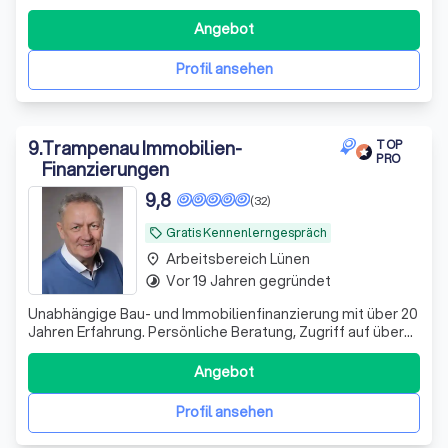
bei der Umsetzung. Bekannt aus ZDF, ARD, RTL und vielen
weiteren Medien.
Angebot
Profil ansehen
9
.
Trampenau Immobilien-
TOP
PRO
Finanzierungen
9,8
(32)
Gratis Kennenlerngespräch
local_offer
Arbeitsbereich Lünen
place
Vor 19 Jahren gegründet
timelapse
Unabhängige Bau- und Immobilienfinanzierung mit über 20
Jahren Erfahrung. Persönliche Beratung, Zugriff auf über
700 Finanzierungspartner und verständliche Begleitung
bis zur Darlehenszusage.
Angebot
Profil ansehen