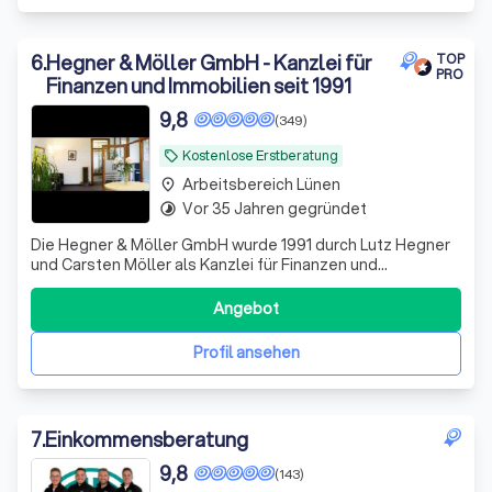
6
.
Hegner & Möller GmbH - Kanzlei für
TOP
PRO
Finanzen und Immobilien seit 1991
9,8
(349)
Kostenlose Erstberatung
local_offer
Arbeitsbereich Lünen
place
Vor 35 Jahren gegründet
timelapse
Die Hegner & Möller GmbH wurde 1991 durch Lutz Hegner
und Carsten Möller als Kanzlei für Finanzen und
Immobilien gegründet. Wir haben uns auf
Finanzierungslösungen in schwierigen Fällen spezialisiert.
Angebot
Täglich haben wir mit Kunden zu tun, die häufig bei Ihrer
Bank eine Kündigung oder Absage erhalten.
Profil ansehen
7
.
Einkommensberatung
9,8
(143)