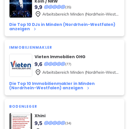
Köln / NRW
9,9
(35)
place
Arbeitsbereich
Minden (Nordrhein-Westfalen)
Die Top 10 DJs in Minden (Nordrhein-Westfalen)
anzeigen
keyboard_arrow_right
IMMOBILIENMAKLER
Vieten Immobilien OHG
9,6
(77)
place
Arbeitsbereich
Minden (Nordrhein-Westfalen)
Die Top 10 Immobilienmakler in Minden
(Nordrhein-Westfalen) anzeigen
keyboard_arrow_right
BODENLEGER
Xhini
9,5
(34)