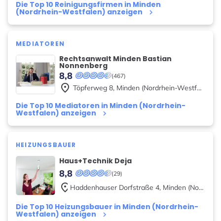
Die Top 10 Reinigungsfirmen in Minden
(Nordrhein-Westfalen) anzeigen
keyboard_arrow_right
MEDIATOREN
Rechtsanwalt Minden Bastian
Nonnenberg
8,8
(467)
place
Töpferweg
8
,
Minden (Nordrhein-Westfalen)
Die Top 10 Mediatoren in Minden (Nordrhein-
Westfalen) anzeigen
keyboard_arrow_right
HEIZUNGSBAUER
Haus+Technik Deja
8,8
(29)
place
Haddenhauser Dorfstraße
4
,
Minden (Nordrhein-Westfalen)
Die Top 10 Heizungsbauer in Minden (Nordrhein-
Westfalen) anzeigen
keyboard_arrow_right