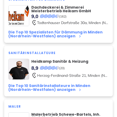
Dachdeckerei & Zimmerei
Meisterbetrieb Heikam GmbH
9,0
(162)
place
Todtenhauser Dorfstraße
30a
,
Minden (Nordrhein-Westfalen)
Die Top 10 Spezialisten für Dämmung in Minden
(Nordrhein-Westfalen) anzeigen
keyboard_arrow_right
SANITÄRINSTALLATEURE
Heidkamp Sanitär & Heizung
8,9
(20)
place
Herzog-Ferdinand-Straße
21
,
Minden (Nordrhein-Westfalen)
Die Top 10 Sanitärinstallateure in Minden
(Nordrhein-Westfalen) anzeigen
keyboard_arrow_right
MALER
Malerbetrieb Schewe-Bartels, Inh.