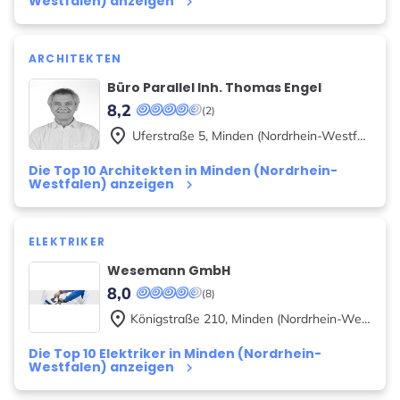
Westfalen) anzeigen
keyboard_arrow_right
ARCHITEKTEN
Büro Parallel Inh. Thomas Engel
8,2
(2)
place
Uferstraße
5
,
Minden (Nordrhein-Westfalen)
Die Top 10 Architekten in Minden (Nordrhein-
Westfalen) anzeigen
keyboard_arrow_right
ELEKTRIKER
Wesemann GmbH
8,0
(8)
place
Königstraße
210
,
Minden (Nordrhein-Westfalen)
Die Top 10 Elektriker in Minden (Nordrhein-
Westfalen) anzeigen
keyboard_arrow_right