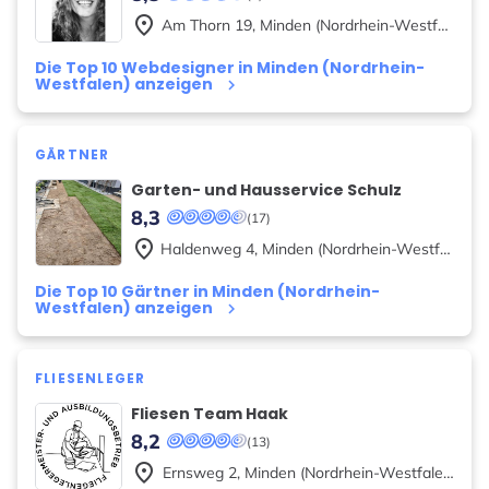
place
Am Thorn
19
,
Minden (Nordrhein-Westfalen)
Die Top 10 Webdesigner in Minden (Nordrhein-
Westfalen) anzeigen
keyboard_arrow_right
GÄRTNER
Garten- und Hausservice Schulz
8,3
(17)
place
Haldenweg
4
,
Minden (Nordrhein-Westfalen)
Die Top 10 Gärtner in Minden (Nordrhein-
Westfalen) anzeigen
keyboard_arrow_right
FLIESENLEGER
Fliesen Team Haak
8,2
(13)
place
Ernsweg
2
,
Minden (Nordrhein-Westfalen)