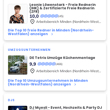
Leonie Löwenstark - Freie Rednerin
(IHK) & Zertifizierte Freie Rednerin
(ZFR)
10,0
(45)
place
Arbeitsbereich
Minden (Nordrhein-Westfalen)
Die Top 10 freie Redner in Minden (Nordrhein-
Westfalen) anzeigen
keyboard_arrow_right
UMZUGSUNTERNEHMEN
DE Tetris Umzüge Küchenmontage
9,9
(466)
place
Arbeitsbereich
Minden (Nordrhein-Westfalen)
Die Top 10 Umzugsunternehmen in Minden
(Nordrhein-Westfalen) anzeigen
keyboard_arrow_right
DJS
DJ Muesli - Event, Hochzeits & Party DJ