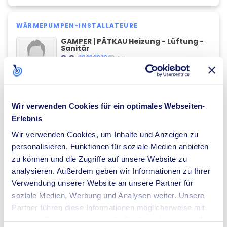
WÄRMEPUMPEN-INSTALLATEURE
GAMPER | PÄTKAU Heizung - Lüftung -
Sanitär
8,8
(81)
place
Hünenbrink
23
,
Minden (Nordrhein-Westfalen)
Die Top 10 Wärmepumpen-Installateure in
Minden (Nordrhein-Westfalen) anzeigen
keyboard_arrow_right
Wir verwenden Cookies für ein optimales Webseiten-
Erlebnis
ENERGIEBERATER
Wir verwenden Cookies, um Inhalte und Anzeigen zu
Schlottmann Heizung-Sanitär GmbH &
personalisieren, Funktionen für soziale Medien anbieten
Co. KG
zu können und die Zugriffe auf unsere Website zu
8,7
(34)
analysieren. Außerdem geben wir Informationen zu Ihrer
place
Brake
4
,
Minden (Nordrhein-Westfalen)
Verwendung unserer Website an unsere Partner für
Die Top 10 Energieberater in Minden (Nordrhein-
soziale Medien, Werbung und Analysen weiter. Unsere
Westfalen) anzeigen
keyboard_arrow_right
Partner führen diese Informationen möglicherweise mit
weiteren Daten zusammen, die Sie ihnen bereitgestellt