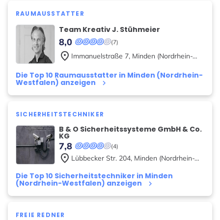
RAUMAUSSTATTER
Team Kreativ J. Stühmeier
8,0
(7)
place
Immanuelstraße
7
,
Minden (Nordrhein-Westfalen)
Die Top 10 Raumausstatter in Minden (Nordrhein-
Westfalen) anzeigen
keyboard_arrow_right
SICHERHEITSTECHNIKER
B & O Sicherheitssysteme GmbH & Co.
KG
7,8
(4)
place
Lübbecker Str.
204
,
Minden (Nordrhein-Westfalen)
Die Top 10 Sicherheitstechniker in Minden
(Nordrhein-Westfalen) anzeigen
keyboard_arrow_right
FREIE REDNER