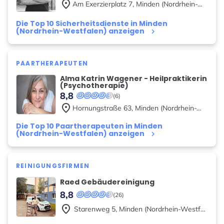
place
Am Exerzierplatz
7
,
Minden (Nordrhein-Westfalen)
Die Top 10 Sicherheitsdienste in Minden
(Nordrhein-Westfalen) anzeigen
keyboard_arrow_right
PAARTHERAPEUTEN
Alma Katrin Wagener - Heilpraktikerin
(Psychotherapie)
8,8
(6)
place
Hornungstraße
63
,
Minden (Nordrhein-Westfalen)
Die Top 10 Paartherapeuten in Minden
(Nordrhein-Westfalen) anzeigen
keyboard_arrow_right
REINIGUNGSFIRMEN
Raed Gebäudereinigung
8,8
(26)
place
Starenweg
5
,
Minden (Nordrhein-Westfalen)