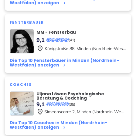
Westfalen) anzeigen
keyboard_arrow_right
FENSTERBAUER
MM - Fensterbau
9,1
(41)
place
Königstraße
88
,
Minden (Nordrhein-Westfalen)
Die Top 10 Fensterbauer in Minden (Nordrhein-
Westfalen) anzeigen
keyboard_arrow_right
COACHES
Uljana Löwen Psychologische
Beratung & Coaching
9,1
(35)
place
Simeonscarre
2
,
Minden (Nordrhein-Westfalen)
Die Top 10 Coaches in Minden (Nordrhein-
Westfalen) anzeigen
keyboard_arrow_right