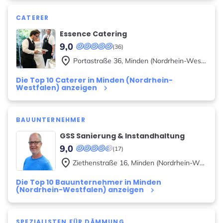
CATERER
Essence Catering
9,0
(36)
place
Portastraße
36
,
Minden (Nordrhein-Westfalen)
Die Top 10 Caterer in Minden (Nordrhein-
Westfalen) anzeigen
keyboard_arrow_right
BAUUNTERNEHMER
GSS Sanierung & Instandhaltung
9,0
(17)
place
Ziethenstraße
16
,
Minden (Nordrhein-Westfalen)
Die Top 10 Bauunternehmer in Minden
(Nordrhein-Westfalen) anzeigen
keyboard_arrow_right
SPEZIALISTEN FÜR DÄMMUNG