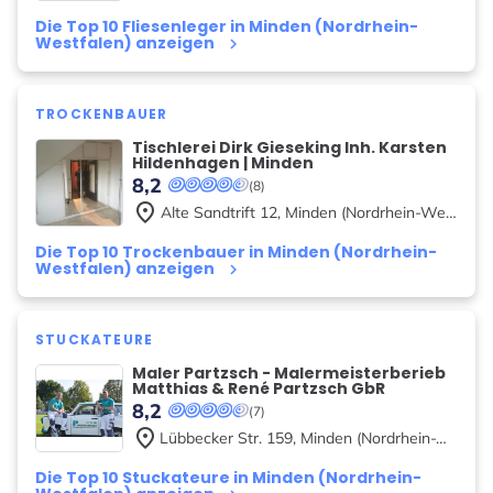
Die Top 10 Fliesenleger in Minden (Nordrhein-
Westfalen) anzeigen
keyboard_arrow_right
TROCKENBAUER
Tischlerei Dirk Gieseking Inh. Karsten
Hildenhagen | Minden
8,2
(8)
place
Alte Sandtrift
12
,
Minden (Nordrhein-Westfalen)
Die Top 10 Trockenbauer in Minden (Nordrhein-
Westfalen) anzeigen
keyboard_arrow_right
STUCKATEURE
Maler Partzsch - Malermeisterberieb
Matthias & René Partzsch GbR
8,2
(7)
place
Lübbecker Str.
159
,
Minden (Nordrhein-Westfalen)
Die Top 10 Stuckateure in Minden (Nordrhein-