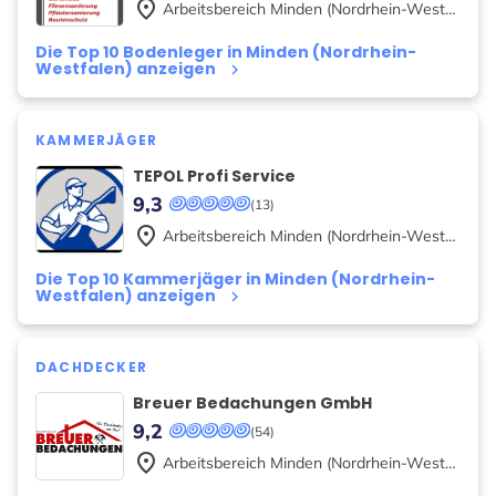
place
Arbeitsbereich
Minden (Nordrhein-Westfalen)
Die Top 10 Bodenleger in Minden (Nordrhein-
Westfalen) anzeigen
keyboard_arrow_right
KAMMERJÄGER
TEPOL Profi Service
9,3
(13)
place
Arbeitsbereich
Minden (Nordrhein-Westfalen)
Die Top 10 Kammerjäger in Minden (Nordrhein-
Westfalen) anzeigen
keyboard_arrow_right
DACHDECKER
Breuer Bedachungen GmbH
9,2
(54)
place
Arbeitsbereich
Minden (Nordrhein-Westfalen)