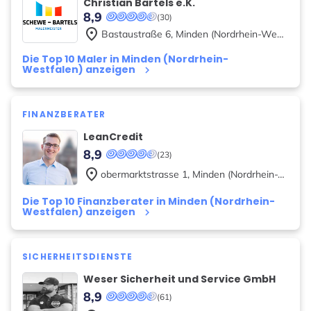
Christian Bartels e.K.
8,9
(30)
place
Bastaustraße
6
,
Minden (Nordrhein-Westfalen)
Die Top 10 Maler in Minden (Nordrhein-
Westfalen) anzeigen
keyboard_arrow_right
FINANZBERATER
LeanCredit
8,9
(23)
place
obermarktstrasse
1
,
Minden (Nordrhein-Westfalen)
Die Top 10 Finanzberater in Minden (Nordrhein-
Westfalen) anzeigen
keyboard_arrow_right
SICHERHEITSDIENSTE
Weser Sicherheit und Service GmbH
8,9
(61)