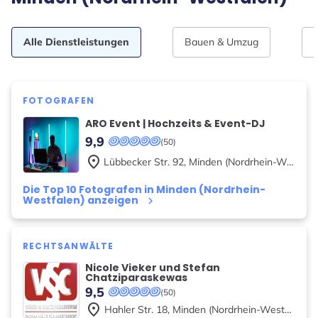
Alle Dienstleistungen
Bauen & Umzug
FOTOGRAFEN
ARO Event | Hochzeits & Event-DJ
9,9
(50)
place
Lübbecker Str.
92
,
Minden (Nordrhein-Westfalen)
Die Top 10 Fotografen in Minden (Nordrhein-
Westfalen) anzeigen
keyboard_arrow_right
RECHTSANWÄLTE
Nicole Vieker und Stefan
Chatziparaskewas
9,5
(50)
place
Hahler Str.
18
,
Minden (Nordrhein-Westfalen)