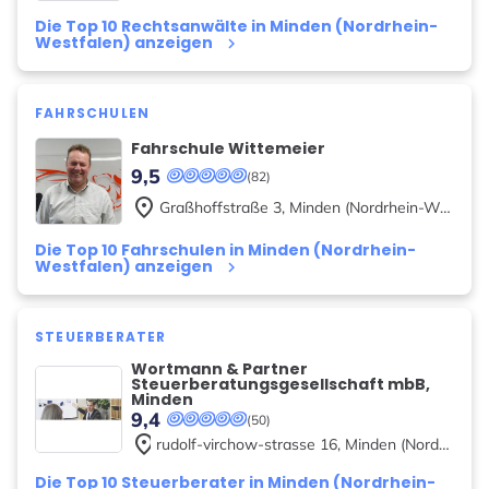
Die Top 10 Rechtsanwälte in Minden (Nordrhein-
Westfalen) anzeigen
keyboard_arrow_right
FAHRSCHULEN
Fahrschule Wittemeier
9,5
(82)
place
Graßhoffstraße
3
,
Minden (Nordrhein-Westfalen)
Die Top 10 Fahrschulen in Minden (Nordrhein-
Westfalen) anzeigen
keyboard_arrow_right
STEUERBERATER
Wortmann & Partner
Steuerberatungsgesellschaft mbB,
Minden
9,4
(50)
place
rudolf-virchow-strasse
16
,
Minden (Nordrhein-Westfalen)
Die Top 10 Steuerberater in Minden (Nordrhein-