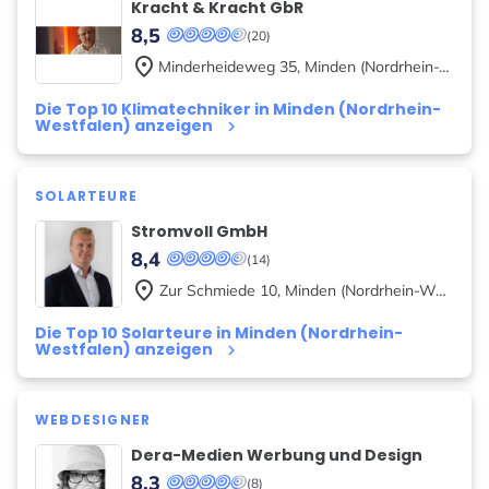
Kracht & Kracht GbR
8,5
(20)
place
Minderheideweg
35
,
Minden (Nordrhein-Westfalen)
Die Top 10 Klimatechniker in Minden (Nordrhein-
Westfalen) anzeigen
keyboard_arrow_right
SOLARTEURE
Stromvoll GmbH
8,4
(14)
place
Zur Schmiede
10
,
Minden (Nordrhein-Westfalen)
Die Top 10 Solarteure in Minden (Nordrhein-
Westfalen) anzeigen
keyboard_arrow_right
WEBDESIGNER
Dera-Medien Werbung und Design
8,3
(8)