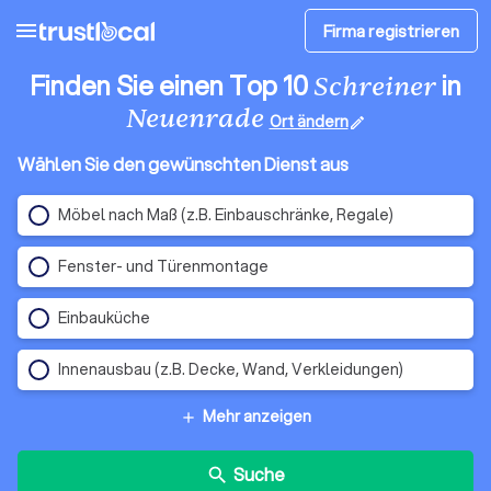
menu
Firma registrieren
Finden Sie einen Top 10
in
Schreiner
Neuenrade
Ort ändern
edit
Wählen Sie den gewünschten Dienst aus
Möbel nach Maß (z.B. Einbauschränke, Regale)
Fenster- und Türenmontage
Einbauküche
Innenausbau (z.B. Decke, Wand, Verkleidungen)
Mehr anzeigen
add
Suche
search