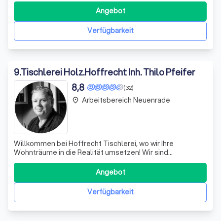
Handwerk mit kreativen Lösungen zu kombinieren, um Ihre
Angebot
Wohnträume Wirklichkeit werden zu lassen. Ob
maßgefertigte Möbel, die perfekt in Ihr Zuhaus
Verfügbarkeit
9
.
Tischlerei Holz.Hoffrecht Inh. Thilo Pfeifer
8,8
(32)
Arbeitsbereich Neuenrade
place
Willkommen bei Hoffrecht Tischlerei, wo wir Ihre
Wohnträume in die Realität umsetzen! Wir sind
leidenschaftliche Tischler und bieten Ihnen eine breite
Palette an Dienstleistungen, die von der selbstständigen
Angebot
Montage von Möbeln, Treppen und Böden bis hin zu
individuellen Sonderanfertigungen reichen.
Verfügbarkeit