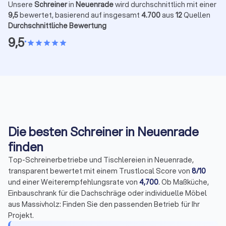
Unsere
Schreiner
in
Neuenrade
wird durchschnittlich mit einer
9,5
bewertet, basierend auf insgesamt
4.700
aus
12
Quellen
Durchschnittliche Bewertung
9,5
•
star
star
star
star
star
Die besten Schreiner in Neuenrade
finden
Top-Schreinerbetriebe und Tischlereien in Neuenrade,
transparent bewertet mit einem Trustlocal Score von
8/10
und einer Weiterempfehlungsrate von
4,700
. Ob Maßküche,
Einbauschrank für die Dachschräge oder individuelle Möbel
aus Massivholz: Finden Sie den passenden Betrieb für Ihr
Projekt.