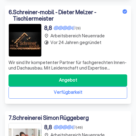
6
.
Schreiner-mobil - Dieter Melzer -
Tischlermeister
8,8
(9)
Arbeitsbereich Neuenrade
place
Vor 24 Jahren gegründet
timelapse
Wir sind Ihr kompetenter Partner für fachgerechten Innen-
und Dachausbau. Mit Leidenschaft und Expertise
realisieren wir Decken- und Wandverkleidungen, Montage
von Zimmertüren, Bodenbelägen und mehr, sowie die
Angebot
Gestaltung von Gartenprojekten in Holzbauweise. Lassen
Sie uns gemeinsam Ihre Wohnträume
Verfügbarkeit
7
.
Schreinerei Simon Rüggeberg
8,8
(49)
Arbeitsbereich Neuenrade
place