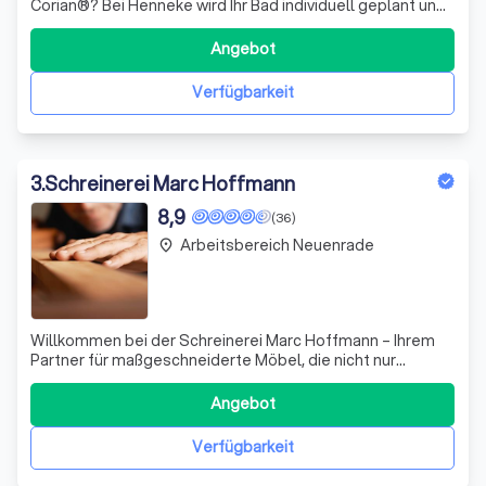
Corian®? Bei Henneke wird Ihr Bad individuell geplant und
in unserer Corian® Manufaktur hergestellt. Ihr Bad wird
massgefertigt und auf Ihre Bedürfnisse zugeschnitten.
Angebot
Unsere Badmöbel werden seit über 25 Jahren im
Sauerland von unseren Experten
Verfügbarkeit
3
.
Schreinerei Marc Hoffmann
8,9
(36)
Arbeitsbereich Neuenrade
place
Willkommen bei der Schreinerei Marc Hoffmann – Ihrem
Partner für maßgeschneiderte Möbel, die nicht nur
funktional sind, sondern auch Ihre Persönlichkeit
widerspiegeln. In der dritten Generation vereinen wir
Angebot
traditionelles Handwerk mit modernster Technik und
setzen alles daran, Ihre individuellen Wün
Verfügbarkeit