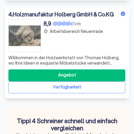
4
.
Holzmanufaktur Holberg GmbH & Co.KG
8,9
(31)
Arbeitsbereich Neuenrade
place
Willkommen in der Holzwerkstatt von Thomas Holberg,
wo Ihre Ideen in exquisite Möbelstücke verwandelt
werden! Wir sind leidenschaftliche Schreiner und widmen
uns mit Hingabe der Kunst des Holzhandwerks.
Angebot
Gemeinsam mit Ihnen entwickeln wir Ihre Vorstellungen
weiter und setzen diese mit höchstem Anspru
Verfügbarkeit
Tipp! 4 Schreiner schnell und einfach
vergleichen