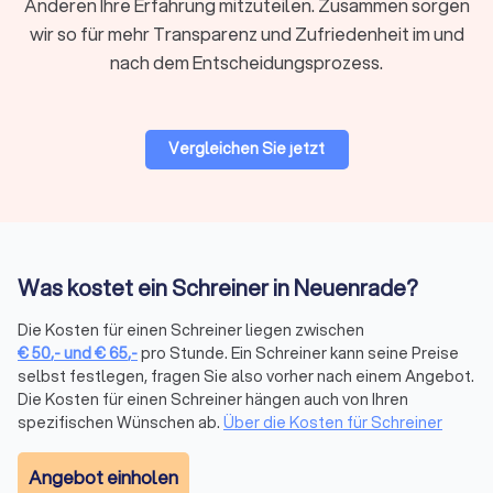
Anderen Ihre Erfahrung mitzuteilen. Zusammen sorgen
Restaurierung und Reparatur
wir so für mehr Transparenz und Zufriedenheit im und
Alte Möbel, beschädigte Furniere oder klemmende Holztüren
nach dem Entscheidungsprozess.
gehören zum Arbeitsalltag vieler Schreinereien. Viele
Betriebe restaurieren auch
antike Möbelstücke
und stimmen
Beizen, Öle und Lacke auf das Originalmaterial ab. Nicht jede
Vergleichen Sie jetzt
Schreinerei bietet diesen Bereich an – der Trustlocal-Filter
hilft Ihnen, gezielt Betriebe mit diesem Schwerpunkt zu
finden.
Wer arbeitet als Schreiner in Neuenrade?
Was kostet ein Schreiner in Neuenrade?
In Neuenrade finden Sie sowohl kleine
Meisterbetriebe mit
Die Kosten für einen Schreiner liegen zwischen
klarem Spezialisierungsfokus
als auch größere Schreinereien,
€
50
,-
und
€
65
,-
pro Stunde. Ein Schreiner kann seine Preise
die sämtliche Bereiche von Möbelbau bis Innenausbau
selbst festlegen, fragen Sie also vorher nach einem Angebot.
abdecken. Je komplexer das Vorhaben, desto wichtiger ist
Die Kosten für einen Schreiner hängen auch von Ihren
es, einen Betrieb mit nachgewiesenem Schwerpunkt in genau
spezifischen Wünschen ab.
Über die Kosten für Schreiner
diesem Bereich zu wählen.
Achten Sie bei der Auswahl auf
Meisterbrief,
Angebot einholen
Innungsmitgliedschaft, Referenzprojekte
und