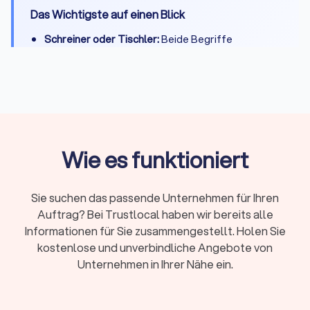
Das Wichtigste auf einen Blick
Schreiner oder Tischler:
Beide Begriffe
bezeichnen denselben Beruf – regional
verschieden, handwerklich identisch
Leistungen:
Maßküchen, Einbauschränke, Möbel
nach Maß, Türen, Fenster, Treppen und
Restaurierungen
Kosten:
Einbauschränke ab ca. 800 € pro lfd.
Wie es funktioniert
Meter, Schreinerküchen typischerweise zwischen
15.000 € und 35.000 €
Sie suchen das passende Unternehmen für Ihren
Stundensatz:
Durchschnittlich 45 €/Std., je nach
Auftrag? Bei Trustlocal haben wir bereits alle
Leistung und Region zwischen 45 € und 60 €
Informationen für Sie zusammengestellt. Holen Sie
Qualifikation:
Auf Meisterbrief oder
kostenlose und unverbindliche Angebote von
Innungsmitgliedschaft achten – Trustlocal listet
Unternehmen in Ihrer Nähe ein.
ausschließlich geprüfte Betriebe