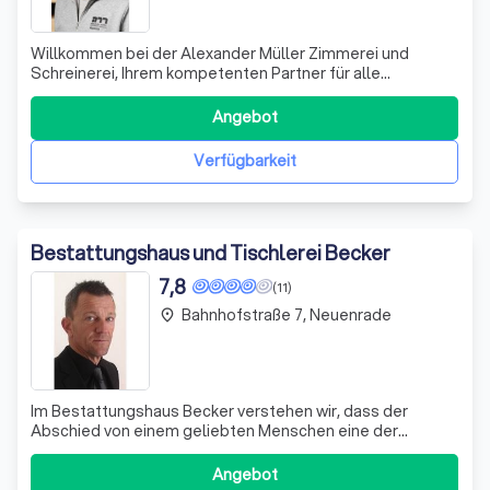
Willkommen bei der Alexander Müller Zimmerei und
Schreinerei, Ihrem kompetenten Partner für alle
Holzprojekte! Wir setzen Ihre Visionen in die Realität um –
sei es im privaten oder gewerblichen Bereich. Mit
Angebot
jahrelanger Erfahrung und einem tiefen Verständnis für
die Bedürfnisse unserer Kunden arbeite
Verfügbarkeit
Bestattungshaus und Tischlerei Becker
7,8
(11)
Bahnhofstraße 7, Neuenrade
place
Im Bestattungshaus Becker verstehen wir, dass der
Abschied von einem geliebten Menschen eine der
schwersten Zeiten im Leben darstellt. Mit über 80 Jahren
Erfahrung und einer tiefen Verwurzelung in der
Angebot
Gemeinschaft von Neuenrade, stehen wir Ihnen mit