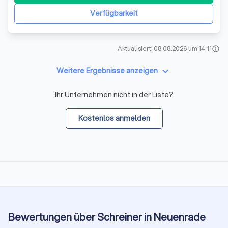
Respekt, Sorgfalt und Einfühlungsvermögen zur Seit
Verfügbarkeit
Aktualisiert: 08.08.2026 um 14:11
info
keyboard_arrow_down
Weitere Ergebnisse anzeigen
Ihr Unternehmen nicht in der Liste?
Kostenlos anmelden
Bewertungen über Schreiner in Neuenrade