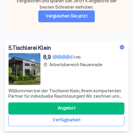
Vergleichen und sparen Sie! Jetzt 4 Angebote der
besten Schreiner einholen.
Vergleichen Sie jetzt
5
.
Tischlerei Klein
8,9
(38)
Arbeitsbereich Neuenrade
place
Willkommen bei der Tischlerei Klein, Ihrem kompetenten
Partner für individuelle Raumlösungen! Wir zeichnen uns
durch eine unglaubliche Vielfalt an
Gestaltungsmöglichkeiten aus, die speziell auf die
Angebot
Bedürfnisse unserer Kunden zugeschnitten sind. Unsere
Industriekunden schätzen nicht nur unsere sauber
Verfügbarkeit