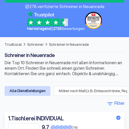
276 verifizierte Schreiner in Neuenrade
verified_user
Hervorragend
|
2733
Bewertungen
Trustlocal
Schreiner
Schreiner in Neuenrade
arrow_forward_ios
arrow_forward_ios
Schreiner in Neuenrade
Die Top 10 Schreiner in Neuenrade mit allen Informationen an
einem Ort. Finden Sie schnell einen guten Schreiner.
Kontaktieren Sie uns ganz einfach. Objektiv & unabhängig.
Schnell und zuverlässig. Profis in der Nähe. Vergleichen Sie
die Top 10
Alle Dienstleistungen
Möbel nach Maß (z.B. Einbauschränke, Reg
filter_list
Filter
1
.
Tischlerei INDIVIDUAL
9,7
(74)