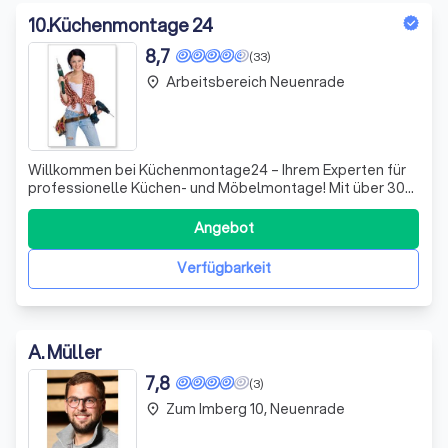
10
.
Küchenmontage 24
8,7
(33)
Arbeitsbereich Neuenrade
place
Willkommen bei Küchenmontage24 – Ihrem Experten für
professionelle Küchen- und Möbelmontage! Mit über 30
Jahren Erfahrung in der Branche zeichnen wir uns durch
höchste Arbeitsqualität und Kundenzufriedenheit aus.
Angebot
Unser engagiertes Team aus gelernten Tischlern bringt
nicht nur Fachwissen, sondern auc
Verfügbarkeit
A. Müller
7,8
(3)
Zum Imberg 10, Neuenrade
place