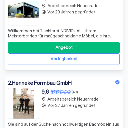
Arbeitsbereich Neuenrade
place
Vor 20 Jahren gegründet
timelapse
Willkommen bei Tischlerei INDIVIDUAL – Ihrem
Meisterbetrieb für maßgeschneiderte Möbel, die Ihre
Persönlichkeit widerspiegeln! Wir glauben, dass in jedem
Zuhause die Magie der kleinen Details steckt. Unsere
Angebot
Leidenschaft für das Tischlerhandwerk zeigt sich in jeder
Küche, jedem Waschtisch und jedem S
Verfügbarkeit
2
.
Henneke Formbau GmbH
9,6
(49)
Arbeitsbereich Neuenrade
place
Vor 37 Jahren gegründet
timelapse
Sie sind auf der Suche nach hochwertigen Badmöbeln aus