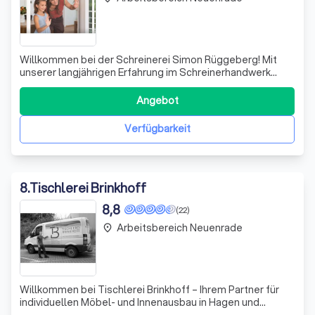
Willkommen bei der Schreinerei Simon Rüggeberg! Mit
unserer langjährigen Erfahrung im Schreinerhandwerk
setzen wir auf individuelle Lösungen, die das Leben,
Wohnen und Arbeiten unserer Kunden bereichern. Wir
Angebot
haben bereits zahlreichen Menschen geholfen, ihre
Wohn- und Lebensräume nach ihren Vorstellu
Verfügbarkeit
8
.
Tischlerei Brinkhoff
8,8
(22)
Arbeitsbereich Neuenrade
place
Willkommen bei Tischlerei Brinkhoff – Ihrem Partner für
individuellen Möbel- und Innenausbau in Hagen und
Umgebung! Wir sind stolz darauf, meisterhaftes