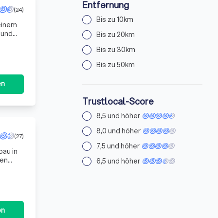
Entfernung
(24)
Bis zu 10km
einem
 und
Bis zu 20km
 wir
Bis zu 30km
Bis zu 50km
en
Trustlocal-Score
8,5 und höher
8,0 und höher
(27)
7,5 und höher
au in
len
6,5 und höher
enes
en