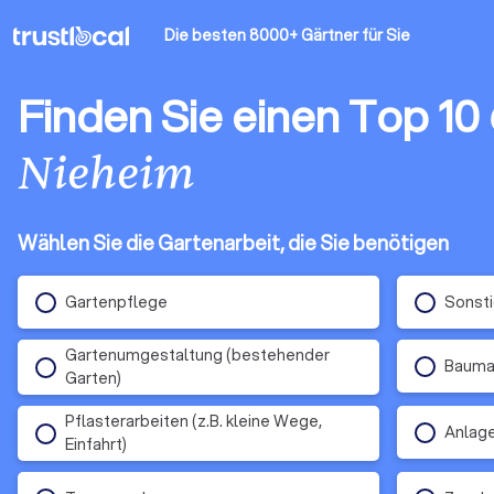
Die besten 8000+ Gärtner
für Sie
Finden Sie einen Top 10
Nieheim
Wählen Sie die Gartenarbeit, die Sie benötigen
Gartenpflege
Sonsti
Gartenumgestaltung (bestehender
Baumar
Garten)
Pflasterarbeiten (z.B. kleine Wege,
Anlage
Einfahrt)