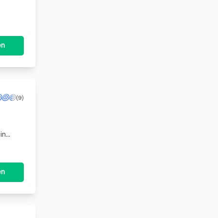
b
en
(9)
in
rnehmen
en