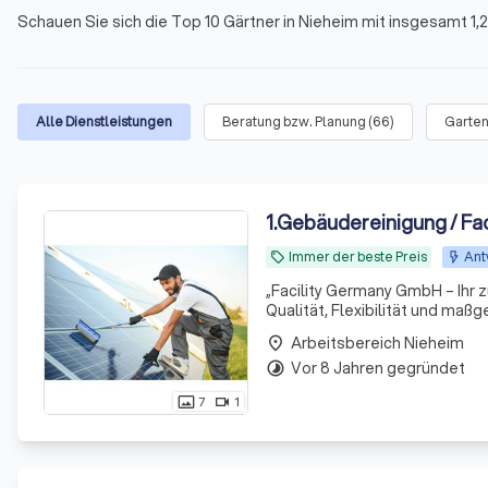
Schauen Sie sich die Top 10 Gärtner in Nieheim mit insgesamt 1
Alle Dienstleistungen
Beratung bzw. Planung
(
66
)
Garten
1
.
Gebäudereinigung / Fa
Immer der beste Preis
Ant
local_offer
„Facility Germany GmbH – Ihr 
Qualität, Flexibilität und maß
Arbeitsbereich Nieheim
place
Vor 8 Jahren gegründet
timelapse
7
1
photo_size_select_actual
videocam