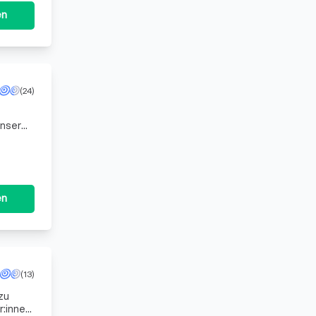
en
(24)
Unser
 und
en
(13)
zu
r:innen