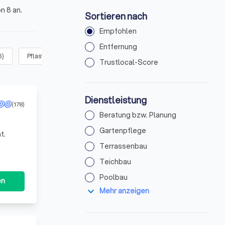
n 8 an.
Sortieren nach
Empfohlen
Entfernung
6
)
Pflasterarbeiten (z.B. kleine Wege, Einfahrt)
(
56
)
Zaunbau
(
38
)
Trustlocal-Score
Dienstleistung
(178)
Beratung bzw. Planung
Gartenpflege
t.
Terrassenbau
Teichbau
Poolbau
en
expand_more
Mehr anzeigen