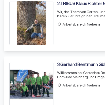
2
.
TRIBUS Klaus Richter 
Wir, das Team von Garten- un
klaren Ziel: Ihre grünen Träume
kombinieren unser Fachwissen
Arbeitsbereich Nieheim
place
3
.
Gerhard Bentmann GbR
Willkommen bei Gartenbau Ben
Horn-Bad Meinberg und Umgebun
Gartenprojekte, sei es für pri
Arbeitsbereich Nieheim
Team
place