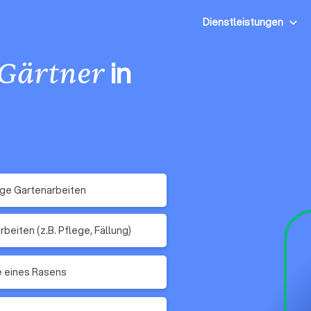
Dienstleistungen
in
Gärtner
ge Gartenarbeiten
beiten (z.B. Pflege, Fällung)
 eines Rasens