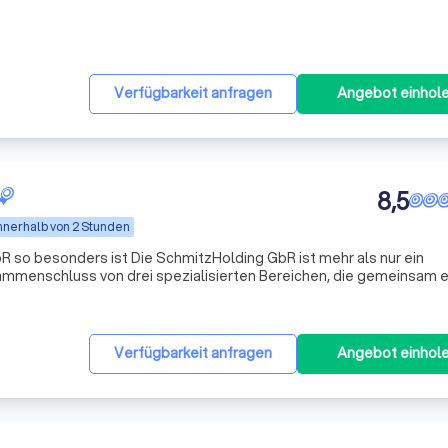
nen Euro an den Staat, einfach weil sie ihre Steuererklärung nicht a
Verfügbarkeit anfragen
Angebot einhol
8,5
nnerhalb von 2 Stunden
itzHolding GbR ist mehr als nur ein
ammenschluss von drei spezialisierten Bereichen, die gemeinsam e
stungsspektrum bieten. Genau diese Kombination macht das Unte
Verfügbarkeit anfragen
Angebot einhol