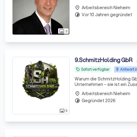
in Deutschland rund 500 Millio
Arbeitsbereich Nieheim
place
Vor 10 Jahren gegründet
timelapse
3
photo_size_select_actual
9
.
SchmitzHolding GbR
Sofort verfügbar
Antwort i
local_offer
Warum die SchmitzHolding GbR so besonders ist Die Schm
Unternehmen – sie ist ein Zus
außergewöhnlich breites Lei
Arbeitsbereich Nieheim
place
so besonders: Kun
Gegründet 2026
timelapse
5
photo_size_select_actual