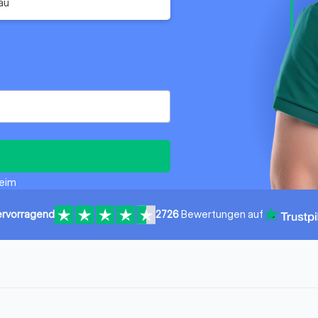
au
heim
rvorragend
2726
Bewertungen auf