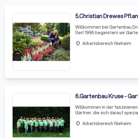
5
.
Christian Drewes Pfla
Willkommen bei Gartenbau Dre
Seit 1995 begeistern wir Garte
Neugestaltung oder Umgestalt
Arbeitsbereich Nieheim
Dienstleistungen, di
place
6
.
Gartenbau Kruse - Gar
Willkommen in der faszinieren
Gärtner, die sich darauf spezia
steht die sorgfältige Auswahl
Arbeitsbereich Nieheim
place