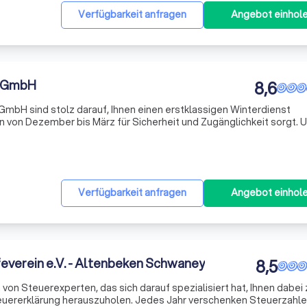
Verfügbarkeit anfragen
Angebot einhol
e GmbH
8,6
 GmbH sind stolz darauf, Ihnen einen erstklassigen Winterdienst
n von Dezember bis März für Sicherheit und Zugänglichkeit sorgt. 
kplätze, Hofflächen, Wege und Hauseingänge von Eis und Schnee –
Verfügbarkeit anfragen
Angebot einhol
feverein e.V. - Altenbeken Schwaney
8,5
von Steuerexperten, das sich darauf spezialisiert hat, Ihnen dabei 
teuererklärung herauszuholen. Jedes Jahr verschenken Steuerzahle