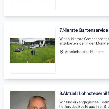
7
.
Nierste Gartenservic
Wir bei Nierste Gartenservice
anzubieten, der in den Monate
engagiertes Team befreit Par
Arbeitsbereich Nieheim
das mit höc
place
8
.
Aktuell Lohnsteuerhil
Wir sind ein engagiertes Team 
helfen, das Beste aus Ihrer S