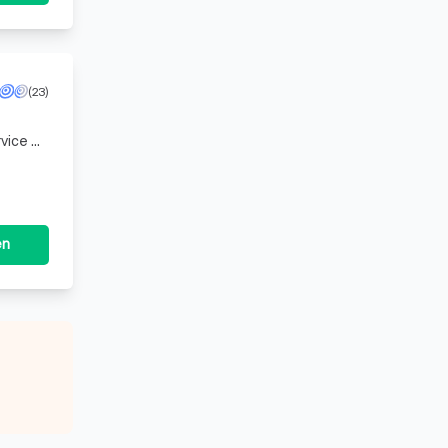
(23)
vice zu
 und
en