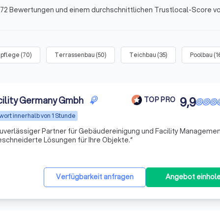
,272 Bewertungen und einem durchschnittlichen Trustlocal-Score vo
pflege
(
70
)
Terrassenbau
(
50
)
Teichbau
(
35
)
Poolbau
(
1
cility Germany Gmbh
9,9
TOP PRO
wort innerhalb von 1 Stunde
zuverlässiger Partner für Gebäudereinigung und Facility Managemen
geschneiderte Lösungen für Ihre Objekte.“
Verfügbarkeit anfragen
Angebot einhol