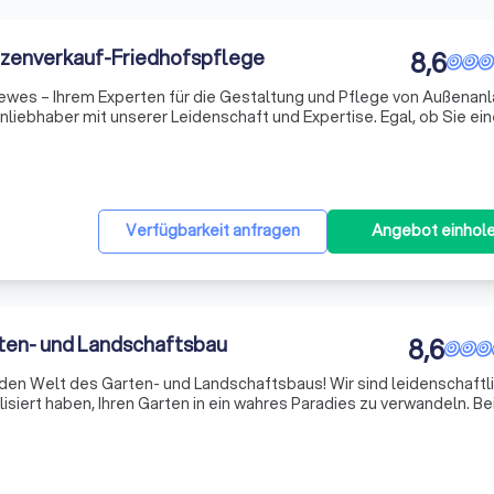
nzenverkauf-Friedhofspflege
8,6
wes – Ihrem Experten für die Gestaltung und Pflege von Außenanl
nliebhaber mit unserer Leidenschaft und Expertise. Egal, ob Sie ei
ung Ihres Gartens wünschen, wir bieten Ihnen umfassende
Verfügbarkeit anfragen
Angebot einhol
ten- und Landschaftsbau
8,6
den Welt des Garten- und Landschaftsbaus! Wir sind leidenschaftl
lisiert haben, Ihren Garten in ein wahres Paradies zu verwandeln. Be
 der Pflanzen und Bäume im Mittelpunkt, denn nicht jede Pflanze fü