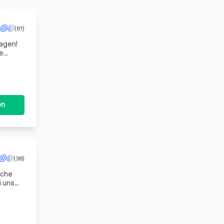
(81)
agen!
ne
en
(38)
iche
i uns
hl