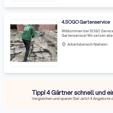
4
.
SOGO Gartenservice
Willkommen bei SOGO Service
Gartenservice! Wir setzen alle
bieten. Unsere Gebäudereinigu
Arbeitsbereich Nieheim
öffentlic
place
Tipp! 4 Gärtner schnell und e
Vergleichen und sparen Sie! Jetzt 4 Angebote d