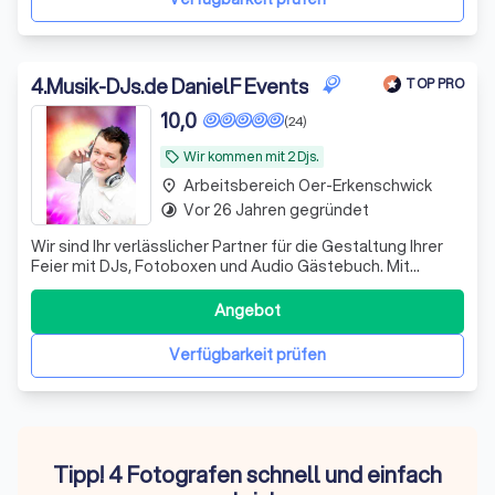
4
.
Musik-DJs.de DanielF Events
TOP PRO
10,0
(24)
Wir kommen mit 2 Djs.
local_offer
Arbeitsbereich Oer-Erkenschwick
place
Vor 26 Jahren gegründet
timelapse
Wir sind Ihr verlässlicher Partner für die Gestaltung Ihrer
Feier mit DJs, Fotoboxen und Audio Gästebuch. Mit
unserem professionellen DJ-Service bieten wir Ihnen ein
umfassendes Paket, das keine Wünsche offen lässt.
Angebot
Unser Leistungsspektrum umfasst nicht nur einen
erfahrenen DJ, sondern auch eine hoc
Verfügbarkeit prüfen
Tipp! 4 Fotografen schnell und einfach