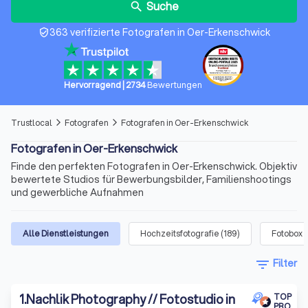
Suche
search
363 verifizierte Fotografen in Oer-Erkenschwick
verified_user
Hervorragend
|
2734
Bewertungen
Trustlocal
Fotografen
Fotografen in Oer-Erkenschwick
arrow_forward_ios
arrow_forward_ios
Fotografen in Oer-Erkenschwick
Finde den perfekten Fotografen in Oer-Erkenschwick. Objektiv
bewertete Studios für Bewerbungsbilder, Familienshootings
und gewerbliche Aufnahmen
Alle Dienstleistungen
Hochzeitsfotografie
(
189
)
Fotobox
(
filter_list
Filter
1
.
Nachlik Photography // Fotostudio in
TOP
PRO