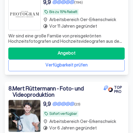
9,9
(196)
Bis zu 15% Rabatt
local_offer
Arbeitsbereich Oer-Erkenschwick
place
Vor 11 Jahren gegründet
timelapse
Wir sind eine große Familie von preisgekrönten
Hochzeitsfotografen und Hochzeitsvideografen aus dem
Ruhrgebiet Hochzeiten begleitet und nehmen als erstes
unsere Liebe zur Arbeit mit in den Reisekoffer
Angebot
Verfügbarkeit prüfen
8
.
Mert Rüttermann - Foto- und
TOP
PRO
Videoproduktion
9,9
(23)
Sofort verfügbar
local_offer
Arbeitsbereich Oer-Erkenschwick
place
Vor 6 Jahren gegründet
timelapse