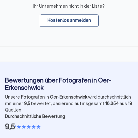
Ihr Unternehmen nicht in der Liste?
Kostenlos anmelden
Bewertungen über Fotografen in Oer-
Erkenschwick
Unsere
Fotografen
in
Oer-Erkenschwick
wird durchschnittlich
mit einer
9,5
bewertet, basierend auf insgesamt
18.354
aus
19
Quellen
Durchschnittliche Bewertung
9,5
•
star
star
star
star
star