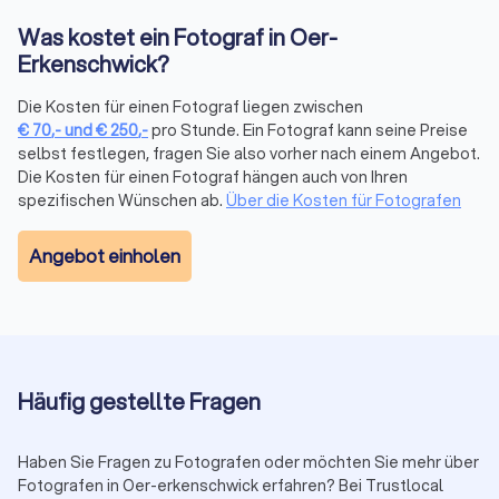
wirkt, und setzt es gezielt ein, statt zu hoffen, dass die Sonne
mitspielt.
Was kostet ein Fotograf in Oer-
Sorgfältige Nachbearbeitung:
Nach dem Shooting ist die
Erkenschwick?
Arbeit längst nicht vorbei. Farben, Kontraste, Hauttöne,
Details: Ein guter Fotograf optimiert, ohne das Bild in eine
Die Kosten für einen Fotograf liegen zwischen
Plastikversion seiner selbst zu verwandeln.
€
70
,-
und
€
250
,-
pro Stunde. Ein Fotograf kann seine Preise
selbst festlegen, fragen Sie also vorher nach einem Angebot.
Gut mit Menschen:
Gerade bei Porträts, Familienfotos oder
Die Kosten für einen Fotograf hängen auch von Ihren
Hochzeiten braucht es Fingerspitzengefühl. Die besten
spezifischen Wünschen ab.
Über die Kosten für Fotografen
Fotografen schaffen es, Menschen locker zu machen,
natürliche Momente einzufangen und echte Emotionen
sichtbar zu machen.
Angebot einholen
Verlässlichkeit:
Seriöse Fotografen halten Absprachen ein,
kommunizieren klar über Preise und Lieferzeiten und liefern
am Ende genau das ab, was versprochen wurde – oder ein
bisschen mehr.
Häufig gestellte Fragen
Warum ein Profi in Oer-Erkenschwick den
Unterschied macht
Haben Sie Fragen zu Fotografen oder möchten Sie mehr über
Ein guter Fotograf liefert nicht nur schöne Bilder, sondern
Fotografen in Oer-erkenschwick erfahren? Bei Trustlocal