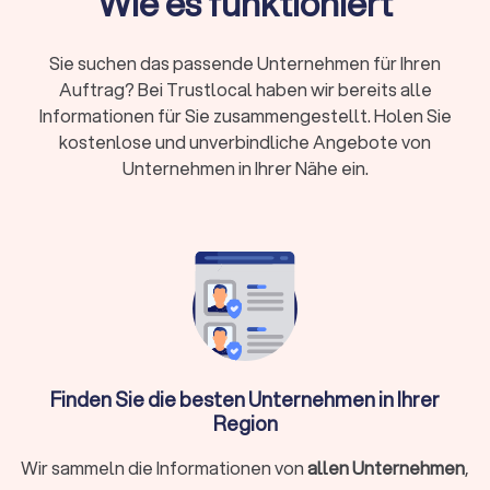
Wie es funktioniert
Durchschnittlicher Stundensatz:
150 bis 250 Euro,
abhängig von Erfahrung und Spezialisierung
Sie suchen das passende Unternehmen für Ihren
Lieferzeit:
Passbilder sofort, Bewerbungsfotos
Auftrag? Bei Trustlocal haben wir bereits alle
2-3 Tage, Porträts 1-2 Wochen, Hochzeiten 4-8
Informationen für Sie zusammengestellt. Holen Sie
Wochen
kostenlose und unverbindliche Angebote von
Unternehmen in Ihrer Nähe ein.
Nutzungsrechte:
Private Nutzung meist inklusive,
kommerzielle Verwendung oft zusätzlich zu
klären
Wann brauche ich einen professionellen
Fotografen?
Während Smartphone-Kameras für Schnappschüsse
Finden Sie die besten Unternehmen in Ihrer
ausreichen, gibt es Situationen, in denen professionelle
Region
Fotografie den entscheidenden Unterschied macht:
Bewerbungen und berufliche Profile:
Professionelle
Wir sammeln die Informationen von
allen Unternehmen
,
Bewerbungsfotos und Business-Porträts für LinkedIn oder