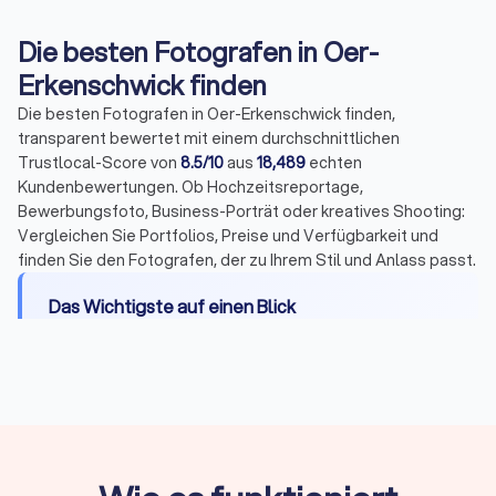
Die besten Fotografen in Oer-
Erkenschwick finden
Die besten Fotografen in Oer-Erkenschwick finden,
transparent bewertet mit einem durchschnittlichen
Trustlocal-Score von
8.5/10
aus
18,489
echten
Kundenbewertungen. Ob Hochzeitsreportage,
Bewerbungsfoto, Business-Porträt oder kreatives Shooting:
Vergleichen Sie Portfolios, Preise und Verfügbarkeit und
finden Sie den Fotografen, der zu Ihrem Stil und Anlass passt.
Das Wichtigste auf einen Blick
Wann Sie einen Profi brauchen:
Bewerbungen,
offizielle Dokumente, wichtige Events oder
professionelle Businessbilder
Passbilder ab Mai 2025:
Nur noch digital über
zertifizierte Fotografen, keine ausgedruckten
Fotos mehr zulässig