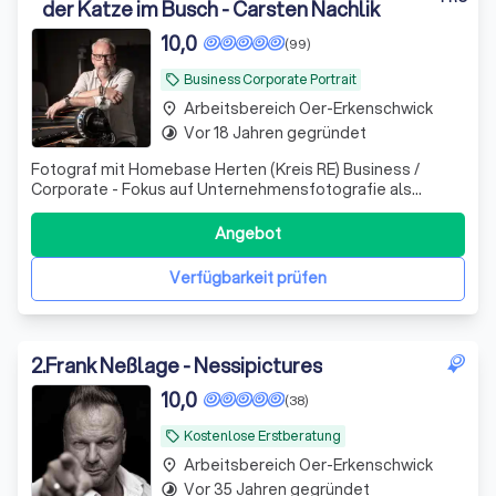
der Katze im Busch - Carsten Nachlik
10,0
(99)
Business Corporate Portrait
local_offer
Arbeitsbereich Oer-Erkenschwick
place
Vor 18 Jahren gegründet
timelapse
Fotograf mit Homebase Herten (Kreis RE) Business /
Corporate - Fokus auf Unternehmensfotografie als
Kombination aus Portraits, Interior, Exterieur, Luft und
Moods. Alles Wichtige für Ihr Unternehmen.
Angebot
Verfügbarkeit prüfen
2
.
Frank Neßlage - Nessipictures
10,0
(38)
Kostenlose Erstberatung
local_offer
Arbeitsbereich Oer-Erkenschwick
place
Vor 35 Jahren gegründet
timelapse