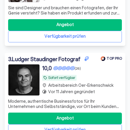
Sie sind Designer und brauchen einen Fotografen, der Ihr
Genie versteht? Sie haben ein Produkt erfunden und zur
Vermarktung fehlt noch ein gutes Foto? Ihre Lebensmittel
sollen noch besser aussehen?
Angebot
Verfügbarkeit prüfen
3
.
Ludger Staudinger Fotograf
TOP PRO
10,0
(26)
Sofort verfügbar
local_offer
Arbeitsbereich Oer-Erkenschwick
place
Vor 11 Jahren gegründet
timelapse
Moderne, authentische Businessfotos für Ihr
Unternehmen und Selbstständige, vor Ort beim Kunden
und im eigenen Studio im Ruhrgebiet.
Angebot
Verfügbarkeit prüfen