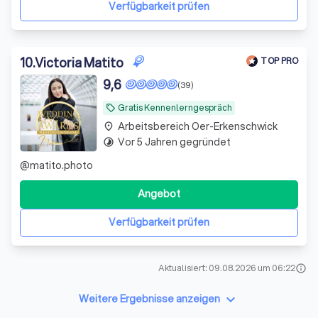
Verfügbarkeit prüfen
10
.
Victoria Matito
TOP PRO
9,6
(39)
Gratis Kennenlerngespräch
local_offer
Arbeitsbereich Oer-Erkenschwick
place
Vor 5 Jahren gegründet
timelapse
@matito.photo
Angebot
Verfügbarkeit prüfen
Aktualisiert: 09.08.2026 um 06:22
info
keyboard_arrow_down
Weitere Ergebnisse anzeigen