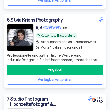
Verfügbarkeit prüfen
6
.
Silvia Kriens Photography
9,9
(38)
Kostenlose Erstberatung
local_offer
Arbeitsbereich Oer-Erkenschwick
place
Vor 24 Jahren gegründet
timelapse
Professionelle und authentische Werbe -und
Industriefotografie für Ihr Unternehmen, umsetzbar bei
Ihnen vor Ort oder im eigenem Fotostudio im Ruhrgebiet.
Angebot
Verfügbarkeit prüfen
7
.
Studio Photogram
TOP
PRO
Hochzeitsfotograf &
Hochzeitsvideograf