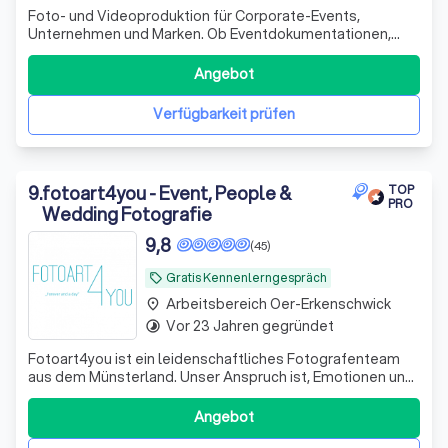
Foto- und Videoproduktion für Corporate-Events,
Unternehmen und Marken. Ob Eventdokumentationen,
Imagefilme oder individuelle Business-Shootings, meine
Aufträge sind breit gefächert und durch meine
Angebot
professionelle und kreative Herangehensweise habe ich
viele zufriedene Kunden gewinnen können. Dabei s
Verfügbarkeit prüfen
9
.
fotoart4you - Event, People &
TOP
PRO
Wedding Fotografie
9,8
(45)
Gratis Kennenlerngespräch
local_offer
Arbeitsbereich Oer-Erkenschwick
place
Vor 23 Jahren gegründet
timelapse
Fotoart4you ist ein leidenschaftliches Fotografenteam
aus dem Münsterland. Unser Anspruch ist, Emotionen und
Erinnerungen fest zuhalten, die auch nach Jahrzehnten
noch berühren.
Angebot