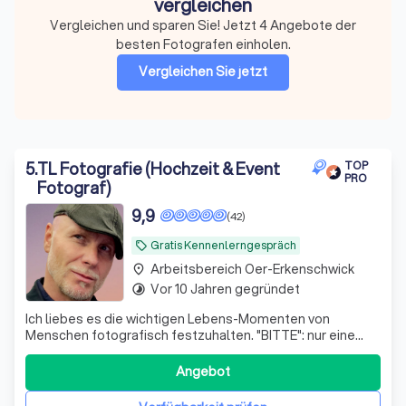
vergleichen
Vergleichen und sparen Sie! Jetzt 4 Angebote der
besten Fotografen einholen.
Vergleichen Sie jetzt
5
.
TL Fotografie (Hochzeit & Event
TOP
PRO
Fotograf)
9,9
(42)
Gratis Kennenlerngespräch
local_offer
Arbeitsbereich Oer-Erkenschwick
place
Vor 10 Jahren gegründet
timelapse
Ich liebes es die wichtigen Lebens-Momenten von
Menschen fotografisch festzuhalten. "BITTE": nur eine
Anfrage senden, wenn sie wirklich Interesse an einer
Buchung haben, da wir hier die Anfragen bezahlen
Angebot
müssen!!! Vielen lieben Dank für Ihr Verständnis!!!" Bei TL-
Fotografie, geführt von mir Thomas