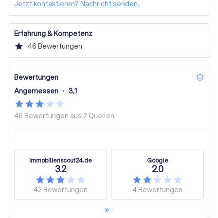
Jetzt kontaktieren? Nachricht senden.
Erfahrung & Kompetenz
star
46
Bewertungen
Bewertungen
inf
Angemessen
•
3,1
46 Bewertungen aus
2 Quellen
Immobilienscout24.de
Google
3.2
2.0
42
Bewertungen
4
Bewertungen