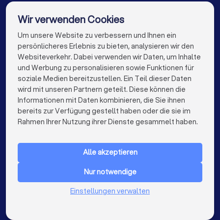
Immobilienmakler in Siegburg
Wir verwenden Cookies
Immobilienmakler in Odenthal
Um unsere Website zu verbessern und Ihnen ein
Die besten Unternehmen für Sie
persönlicheres Erlebnis zu bieten, analysieren wir den
Immobilienmakler in Berlin
Websiteverkehr. Dabei verwenden wir Daten, um Inhalte
info@trustlocal.de
und Werbung zu personalisieren sowie Funktionen für
Immobilienmakler in Hamburg
soziale Medien bereitzustellen. Ein Teil dieser Daten
wird mit unseren Partnern geteilt. Diese können die
Immobilienmakler in München
Informationen mit Daten kombinieren, die Sie ihnen
bereits zur Verfügung gestellt haben oder die sie im
Immobilienmakler in Köln
keyboard_arrow_down
FÜR PRIVATPERSONEN
Rahmen Ihrer Nutzung ihrer Dienste gesammelt haben.
Immobilienmakler in Frankfurt am Main
keyboard_arrow_down
FÜR FIRMEN
Immobilienmakler in Stuttgart
Alle akzeptieren
keyboard_arrow_down
ÜBER TRUSTLOCAL
Immobilienmakler in Düsseldorf
Nur notwendige
LAND
Niederlande
Einstellungen verwalten
Immobilienmakler in Dortmund
Belgien
Deutschland
Immobilienmakler in Essen
Spanien