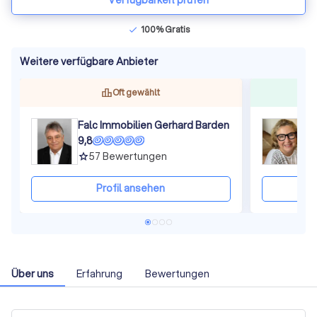
Verfügbarkeit prüfen
100% Gratis
check
Weitere verfügbare Anbieter
Oft gewählt
Falc Immobilien Gerhard Barden
9,8
1
57
Bewertungen
grade
gra
Profil ansehen
Über uns
Erfahrung
Bewertungen