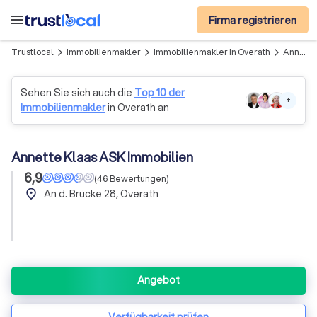
menu
Firma registrieren
Trustlocal
Immobilienmakler
Immobilienmakler in Overath
Annette Klaas ASK Immobilien
arrow_forward_ios
arrow_forward_ios
arrow_forward_ios
Sehen Sie sich auch die
Top 10 der
+
Immobilienmakler
in Overath an
Annette Klaas ASK Immobilien
6,9
(
46
Bewertungen
)
place
An d. Brücke 28, Overath
Angebot