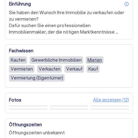
Einführung
inf
Sie haben den Wunsch Ihre Immobilie zu verkaufen oder 
zu vermieten? 

Dafür suchen Sie einen professionellen 
Immobilienmakler, der die nötigen Marktkenntnisse 
besitzt und den bestmöglichen Preis für Ihre Immobilie 
erzielt?

Fachwissen
Dann nehmen Sie mit uns Kontakt auf und wir informieren 
Sie über unsere Dienstleistungen.

Kaufen
Gewerbliche Immobilien
Mieten
Vermieten
Verkaufen
Verkauf
Kauf
Sie suchen eine Immobilie die perfekt zu Ihnen passt? 

Haben aber Ihr Traumobjekt noch nicht gefunden?

Vermietung (Eigentümer)
Nehmen sie mit uns Kontakt auf und teilen Sie uns 
kostenlos und unverbindlich Ihre Wunschkriterien mit und 
Alle anzeigen (12)
Fotos
wir suchen für Sie das passende Objekt!
Öffnungszeiten
Öffnungszeiten unbekannt