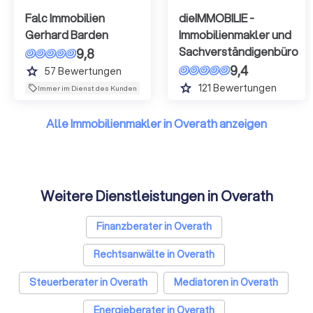
Falc Immobilien
dieIMMOBILIE -
Gerhard Barden
Immobilienmakler und
Sachverständigenbüro
9,8
9,4
grade
57
Bewertungen
grade
121
Bewertungen
Immer im Dienst des Kunden
Alle Immobilienmakler in Overath anzeigen
Weitere Dienstleistungen in Overath
Finanzberater in Overath
Rechtsanwälte in Overath
Steuerberater in Overath
Mediatoren in Overath
Energieberater in Overath