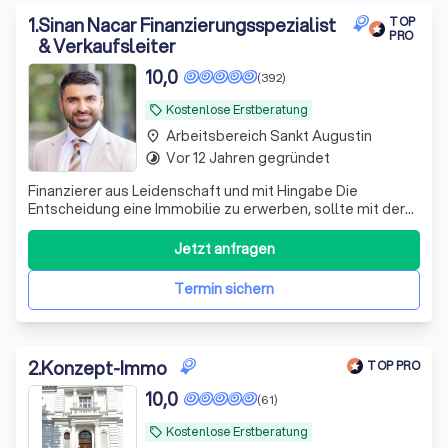
Plattform für Ihr Vermögen und finden Sie Berater für die
Baufinanzierung in Sankt Augustin.
1
.
Sinan Nacar Finanzierungsspezialist
TOP
PRO
& Verkaufsleiter
10,0
(392)
Kostenlose Erstberatung
local_offer
Arbeitsbereich Sankt Augustin
place
Vor 12 Jahren gegründet
timelapse
Finanzierer aus Leidenschaft und mit Hingabe Die
Entscheidung eine Immobilie zu erwerben, sollte mit der
größten Sorgfalt und Ruhe getroffen werden. Das möchte
ich meinen Kunden ermöglichen! Ich stehe Ihnen zur Seite
Jetzt anfragen
im gesamten Kaufprozess. Es beginnt mit der korrekten
Ermittlung des Zielkaufprei
Termin sichern
2
.
Konzept-Immo
TOP PRO
10,0
(61)
Kostenlose Erstberatung
local_offer