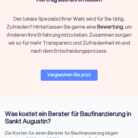
hängen von der Qualifikation, der Erfahrung und den
Spezialgebieten der Beratung ab.
Der lokale Spezialist Ihrer Wahl wird für Sie tätig.
Zufrieden? Hinterlassen Sie gerne eine
Bewertung
, um
Finanzberatung und Baufinanzierung - Zinsen,
Anderen Ihre Erfahrung mitzuteilen. Zusammen sorgen
Laufzeit und vieles mehr
wir so für mehr Transparenz und Zufriedenheit im und
Die Aufgaben für Berater sind bei den Finanzthemen sehr
nach dem Entscheidungsprozess.
vielfältig. Während die einen sich mit den Zinsen bei der
Baufinanzierung von Neubauten besonders gut auskennen,
bieten andere durch die Spezialisierung auf Renovierung und
Modernisierung bessere Optionen für die Folgefinanzierung
Vergleichen Sie jetzt
oder können verschiedene Finanzbereich miteinander
verbinden. Bei Trustlocal finden Sie für jede Finanzfrage den
passenden Berater, der die Baufinanzierung, die
Altersvorsorge oder andere Aspekte mit Ihnen zusammen
durchgeht, um Ihre Finanzen auf die bestmögliche Basis zu
Was kostet ein Berater für Baufinanzierung in
bringen.
Sankt Augustin?
Die Kosten für einen Berater für Baufinanzierung liegen
Beratungsaufträge nach Maß