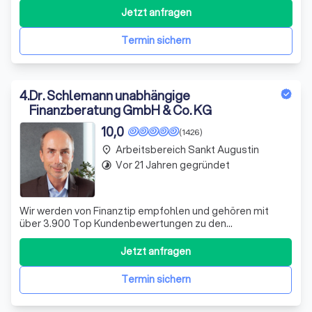
Finanzierungen. - Wir sind zertifiziert nach DIN 77230 als
Jetzt anfragen
Experten der Finanzanalyse für Privathaushalte - und
arbeiten unabhängig von
Termin sichern
4
.
Dr. Schlemann unabhängige
Finanzberatung GmbH & Co. KG
10,0
(1426)
Arbeitsbereich Sankt Augustin
place
Vor 21 Jahren gegründet
timelapse
Wir werden von Finanztip empfohlen und gehören mit
über 3.900 Top Kundenbewertungen zu den
bestbewerteten Finanzberatern Deutschlands. ⭐️⭐️⭐️⭐️⭐️
Unsere Spezialgebiete: Absicherung gegen
Jetzt anfragen
Berufsunfähigkeit, private Krankenversicherung,
Altersvorsorge und Geldanlage. Wir beraten
Termin sichern
anspruchsvolle Kund