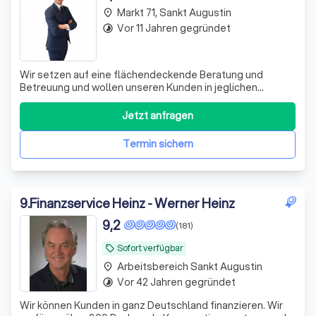
Markt 71, Sankt Augustin
place
Vor 11 Jahren gegründet
timelapse
Wir setzen auf eine flächendeckende Beratung und
Betreuung und wollen unseren Kunden in jeglichen
finanziellen Themen zur Verfügung stehen.
Jetzt anfragen
Termin sichern
9
.
Finanzservice Heinz - Werner Heinz
9,2
(181)
Sofort verfügbar
local_offer
Arbeitsbereich Sankt Augustin
place
Vor 42 Jahren gegründet
timelapse
Wir können Kunden in ganz Deutschland finanzieren. Wir