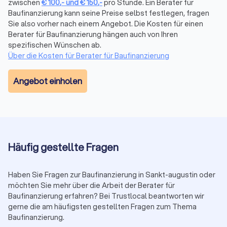
zwischen
€
100
,-
und
€
150
,-
pro Stunde. Ein Berater für
Die Beratung für die Baufinanzierung und andere
Baufinanzierung kann seine Preise selbst festlegen, fragen
Finanzdienstleistung ist immer individuell. Die eigene
Sie also vorher nach einem Angebot. Die Kosten für einen
Finanzsituation und die persönlichen Lebensverhältnisse
Berater für Baufinanzierung hängen auch von Ihren
spielen eine tragende Rolle. Entsprechend möchten Kunden
spezifischen Wünschen ab.
von Finanzberatungen nicht nur einen guten Berater mit
Über die Kosten für Berater für Baufinanzierung
angepassten Finanzlösungen, sondern auch ein versiertes
Gegenüber, das mit Erfahrung, Fachkenntnis und Diskretion
Angebot einholen
überzeugt. Während manchmal eine Onlineberatung
ausreichend sein kann, bietet die persönliche Vorortberatung
weiterführende Möglichkeiten. Durch unsere Bewertungen
von echten Kunden erhalten Sie erste Anhaltspunkte zu
bereits vollzogenen Aufträgen und deren Zufriedenheit.
Informieren Sie sich bei Trustlocal zu passenden Beratern für
Häufig gestellte Fragen
die Baufinanzierung aus Deutschland oder direkt in Ihrer Nähe.
Haben Sie Fragen zur Baufinanzierung in Sankt-augustin oder
Abrechnung der Arbeitszeit bei Beratern für
möchten Sie mehr über die Arbeit der Berater für
Baufinanzierung erfahren? Bei Trustlocal beantworten wir
Baufinanzierung
gerne die am häufigsten gestellten Fragen zum Thema
Die Berechnung der Arbeitszeit kann von Beratern für
Baufinanzierung.
Baufinanzierung ebenso wie das Honorar pro Stunde