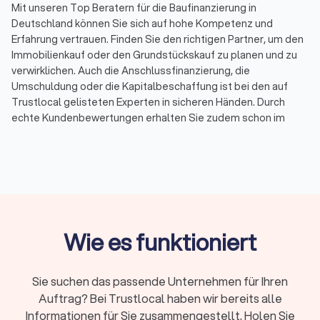
Mit unseren Top Beratern für die Baufinanzierung in
Deutschland können Sie sich auf hohe Kompetenz und
Erfahrung vertrauen. Finden Sie den richtigen Partner, um den
Immobilienkauf oder den Grundstückskauf zu planen und zu
verwirklichen. Auch die Anschlussfinanzierung, die
Umschuldung oder die Kapitalbeschaffung ist bei den auf
Trustlocal gelisteten Experten in sicheren Händen. Durch
echte Kundenbewertungen erhalten Sie zudem schon im
Vorfeld einen Eindruck von den angebotenen Leistungen der
besten ihres Fachs, die mit einem durchschnittlichen
Trustlocal-Score von 8.6 bewertet wurden. So finden Sie
unkompliziert unabhängige Berater für die Baufinanzierung in
Sankt Augustin und Umgebung.
Wenige Mouseklicks reichen aus, um eine Vorauswahl auf
unserer Trustlocal Plattform zu treffen. Nicht nur der Score,
Wie es funktioniert
sondern auch die gewünschte Dienstleistung lässt sich
Filtern, während Sie im Profil der Anbieter für Baufinanzierung
in Deutschland erste Hinweise auf das Portfolio erhalten. Eine
Sie suchen das passende Unternehmen für Ihren
kostenlose Erstberatung, eine Spezialisierung auf
Auftrag? Bei Trustlocal haben wir bereits alle
Immobilienfinanzierungen oder Anschlussfinanzierungen, die
Informationen für Sie zusammengestellt. Holen Sie