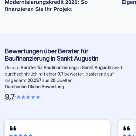
Modernisierungskredit 2026: So
Eigen
finanzieren Sie Ihr Projekt
Bewertungen über Berater für
Baufinanzierung in Sankt Augustin
Unsere
Berater für Baufinanzierung
in
Sankt Augustin
wird
durchschnittlich mit einer
9,7
bewertet, basierend auf
insgesamt
20.237
aus
28
Quellen
Durchschnittliche Bewertung
9,7
•
star
star
star
star
star
star
star
star
star
star
star
star
sta