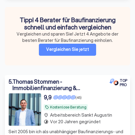
Tipp! 4 Berater für Baufinanzierung
schnell und einfach vergleichen
Vergleichen und sparen Sie! Jetzt 4 Angebote der
besten Berater für Baufinanzierung einholen.
Vergleichen Sie jetzt
5
.
Thomas Stommen -
TOP
PRO
Immobilienfinanzierung &
Versicherungsmakler
9,9
(45)
Kostenlose Beratung
local_offer
Arbeitsbereich Sankt Augustin
place
Vor 20 Jahren gegründet
timelapse
Seit 2005 bin ich als unabhängiger Baufinanzierungs- und