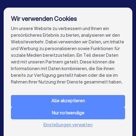
Berater für Baufinanzierung in Rösrath
Berater für Baufinanzierung in Bornheim (Nordrhein-
Wir verwenden Cookies
Westfalen)
Um unsere Website zu verbessern und Ihnen ein
Die besten Berater für Baufinanzierung für Sie
Berater für Baufinanzierung in Bad Honnef
persönlicheres Erlebnis zu bieten, analysieren wir den
Berater für Baufinanzierung in Berlin
Websiteverkehr. Dabei verwenden wir Daten, um Inhalte
info@trustlocal.de
und Werbung zu personalisieren sowie Funktionen für
Berater für Baufinanzierung in Hamburg
soziale Medien bereitzustellen. Ein Teil dieser Daten
wird mit unseren Partnern geteilt. Diese können die
Berater für Baufinanzierung in München
Informationen mit Daten kombinieren, die Sie ihnen
bereits zur Verfügung gestellt haben oder die sie im
keyboard_arrow_down
Berater für Baufinanzierung in Köln
FÜR PRIVATPERSONEN
Rahmen Ihrer Nutzung ihrer Dienste gesammelt haben.
keyboard_arrow_down
Berater für Baufinanzierung in Frankfurt am Main
FÜR FIRMEN
Alle akzeptieren
Berater für Baufinanzierung in Stuttgart
keyboard_arrow_down
ÜBER TRUSTLOCAL
Nur notwendige
Berater für Baufinanzierung in Düsseldorf
LAND
Niederlande
Einstellungen verwalten
Berater für Baufinanzierung in Dortmund
Belgien
Deutschland