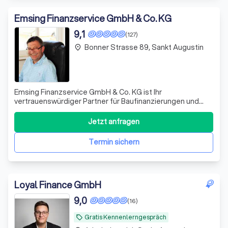
Emsing Finanzservice GmbH & Co. KG
9,1
(127)
Bonner Strasse 89, Sankt Augustin
place
Emsing Finanzservice GmbH & Co. KG ist Ihr
vertrauenswürdiger Partner für Baufinanzierungen und
Immobilieninvestitionen. Mit langjähriger Erfahrung und
umfassendem Marktüberblick begleiten wir Sie individuell
Jetzt anfragen
und langfristig auf Ihrem Weg zur eigenen Immobilie. Von
der ersten Orientierung über die v
Termin sichern
Loyal Finance GmbH
9,0
(16)
Gratis Kennenlerngespräch
local_offer