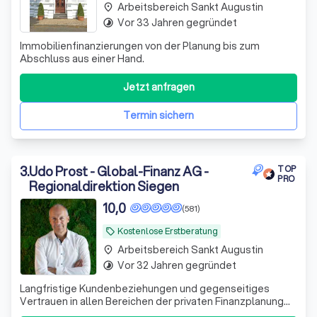
Arbeitsbereich Sankt Augustin
place
Vor 33 Jahren gegründet
timelapse
Immobilienfinanzierungen von der Planung bis zum
Abschluss aus einer Hand.
Jetzt anfragen
Termin sichern
3
.
Udo Prost - Global-Finanz AG -
TOP
PRO
Regionaldirektion Siegen
10,0
(581)
Kostenlose Erstberatung
local_offer
Arbeitsbereich Sankt Augustin
place
Vor 32 Jahren gegründet
timelapse
Langfristige Kundenbeziehungen und gegenseitiges
Vertrauen in allen Bereichen der privaten Finanzplanung
zeichnen uns aus. Im Bereich Kapitalanlage, Vorsorge und