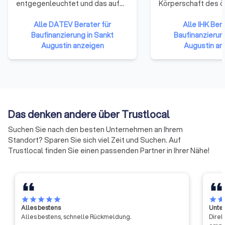
entgegenleuchtet und das auf
Körperschaft des ö
fast jeder Lohnabrechnung zu
Rechts. Zu ihnen g
finden ist. Wer DATEV allerdings
Alle DATEV Berater für
Unternehmen einer 
Alle IHK Bera
näher kennt, weiß: Dieses
Baufinanzierung in Sankt
Gewerbetreibende
Baufinanzierun
Quadrat steht für qualitativ
Augustin anzeigen
Unternehmen mit 
Augustin an
hochwertige Softwarelösungen
reiner Handwerksu
und IT-Dienstleistungen für
Landwirtschaften u
Steuerberater,
Freiberufler (die nic
Wirtschaftsprüfer,
Handelsregister ei
Rechtsanwälte und
sind) gehören ihne
Unternehmen.
an.
Das denken andere über Trustlocal
Suchen Sie nach den besten Unternehmen an Ihrem
Standort? Sparen Sie sich viel Zeit und Suchen. Auf
Trustlocal finden Sie einen passenden Partner in Ihrer Nähe!
star
star
star
star
star
star
sta
Alles bestens
Unter
Alles bestens, schnelle Rückmeldung.
Direk