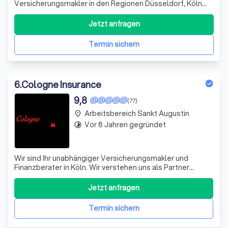
Versicherungsmakler in den Regionen Düsseldorf, Köln
und Aachen & Umgebung tätig. Mein Fokus liegt auf der
Baufinanzierung sowie Hypotheken- und
Jetzt anfragen
Immobilienangelegenheiten. Für mich steht die
persönliche, maßgeschneiderte und vor allem unabhäng
Termin sichern
6
.
Cologne Insurance
9,8
(77)
Arbeitsbereich Sankt Augustin
place
Vor 8 Jahren gegründet
timelapse
Wir sind Ihr unabhängiger Versicherungsmakler und
Finanzberater in Köln. Wir verstehen uns als Partner
unserer Kunden, um Ihnen bei den Themen Versicherung,
Altersvorsorge und Kapitalanlage beratend zur Seite zu
Jetzt anfragen
stehen. Hinter jedem Unternehmen oder Produkt stehen
Menschen. Besonders wir als regi
Termin sichern