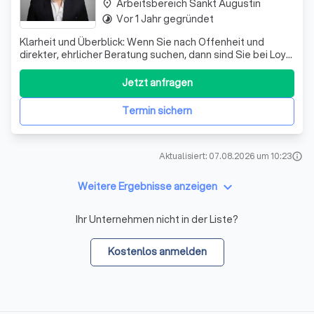
Arbeitsbereich Sankt Augustin
place
Vor 1 Jahr gegründet
timelapse
Klarheit und Überblick: Wenn Sie nach Offenheit und
direkter, ehrlicher Beratung suchen, dann sind Sie bei Loyal
Finance richtig.
Jetzt anfragen
Termin sichern
Aktualisiert: 07.08.2026 um 10:23
info
keyboard_arrow_down
Weitere Ergebnisse anzeigen
Ihr Unternehmen nicht in der Liste?
Kostenlos anmelden