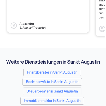
empfa
ander
aus t
zurüc
desha
dass 
Alexandra
account_circle
auszu
account_circl
6. Aug.
auf
Trustpilot
weite
Rückm
entsc
Etwas
Auffi
Weitere Dienstleistungen in Sankt Augustin
Finanzberater in Sankt Augustin
Rechtsanwälte in Sankt Augustin
Steuerberater in Sankt Augustin
Immobilienmakler in Sankt Augustin