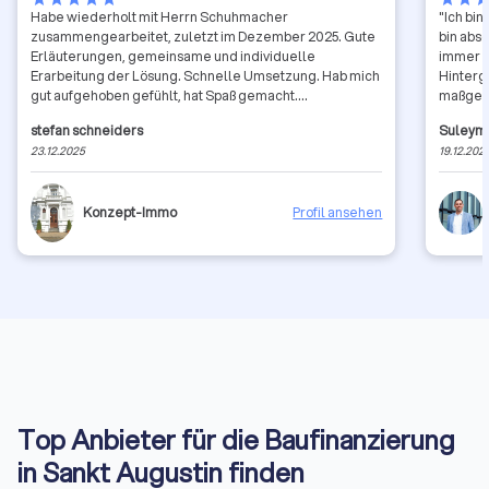
Habe wiederholt mit Herrn Schuhmacher
"Ich bi
zusammengearbeitet, zuletzt im Dezember 2025. Gute
bin abso
Erläuterungen, gemeinsame und individuelle
immer di
Erarbeitung der Lösung. Schnelle Umsetzung. Hab mich
Hinterg
gut aufgehoben gefühlt, hat Spaß gemacht.
maßgesc
Uneingeschränkte Empfehlung.
passen. 
stefan schneiders
Suleym
fühle mi
23.12.2025
19.12.202
absolut
und ver
Konzept-Immo
Profil ansehen
Top Anbieter für die Baufinanzierung
in Sankt Augustin finden