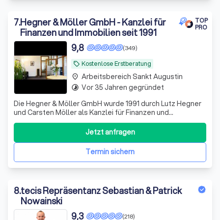
7
.
Hegner & Möller GmbH - Kanzlei für
TOP
PRO
Finanzen und Immobilien seit 1991
9,8
(349)
Kostenlose Erstberatung
local_offer
Arbeitsbereich Sankt Augustin
place
Vor 35 Jahren gegründet
timelapse
Die Hegner & Möller GmbH wurde 1991 durch Lutz Hegner
und Carsten Möller als Kanzlei für Finanzen und
Immobilien gegründet. Wir haben uns auf
Finanzierungslösungen in schwierigen Fällen spezialisiert.
Jetzt anfragen
Täglich haben wir mit Kunden zu tun, die häufig bei Ihrer
Bank eine Kündigung oder Absage erhalten.
Termin sichern
8
.
tecis Repräsentanz Sebastian & Patrick
Nowainski
9,3
(218)