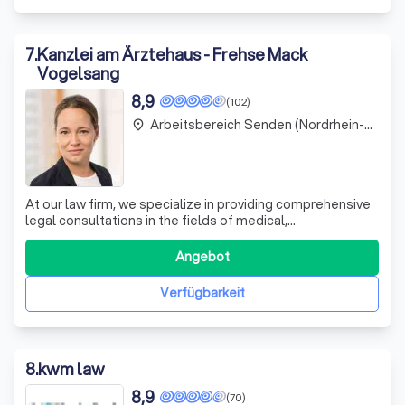
7
.
Kanzlei am Ärztehaus - Frehse Mack
Vogelsang
8,9
(102)
Arbeitsbereich Senden (Nordrhein-Westfalen)
place
At our law firm, we specialize in providing comprehensive
legal consultations in the fields of medical,
pharmaceutical, and insurance law. Our expertise extends
to serving doctors, chief physicians, dentists,
Angebot
pharmacists, psychotherapists, and even commercial law
professionals. We also cater to phar
Verfügbarkeit
8
.
kwm law
8,9
(70)