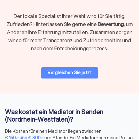
Sicherheit, dass ihre Einigung verbindlich ist.
Der lokale Spezialist Ihrer Wahl wird für Sie tätig.
Zufrieden? Hinterlassen Sie gerne eine
Bewertung
, um
Vorteile der Mediation
Anderen Ihre Erfahrung mitzuteilen. Zusammen sorgen
Mediation bietet im Vergleich zu herkömmlichen
wir so für mehr Transparenz und Zufriedenheit im und
Konfliktlösungsmethoden wie Gerichtsverfahren eine
Vielzahl von Vorteilen:
nach dem Entscheidungsprozess.
Freiwilligkeit:
Die Teilnahme an einer Mediation ist
freiwillig, und die Parteien behalten die Kontrolle über
den gesamten Prozess und das Ergebnis. Es wird keine
Entscheidung über die Köpfe der Beteiligten hinweg
Vergleichen Sie jetzt
getroffen.
Vertraulichkeit:
Alle während der Mediation
ausgetauschte Gespräche und Informationen sind
vertraulich. Dies schafft eine sichere Umgebung, in der
die Parteien offen über ihre Anliegen sprechen können,
ohne befürchten zu müssen, dass die Informationen
Was kostet ein Mediator in Senden
später gegen sie verwendet werden.
(Nordrhein-Westfalen)?
Kosteneffizienz:
Mediation ist in der Regel
kostengünstiger als ein Gerichtsverfahren, da der
Die Kosten für einen Mediator liegen zwischen
Prozess schneller abläuft und weniger formell ist. Es
€
150
,-
und
€
300
,-
pro Stunde. Ein Mediator kann seine Preise