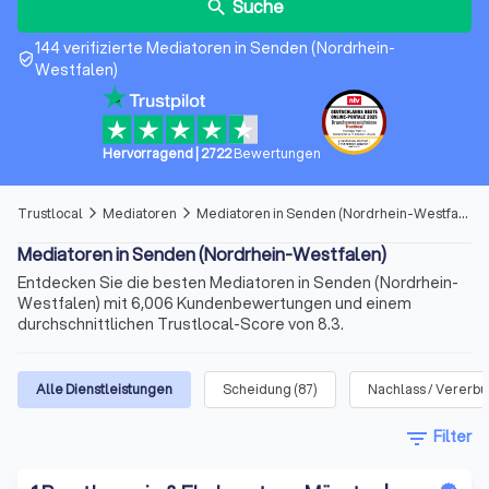
Suche
search
144 verifizierte Mediatoren in Senden (Nordrhein-
verified_user
Westfalen)
Hervorragend
|
2722
Bewertungen
Trustlocal
Mediatoren
Mediatoren in Senden (Nordrhein-Westfalen)
arrow_forward_ios
arrow_forward_ios
Mediatoren in Senden (Nordrhein-Westfalen)
Entdecken Sie die besten Mediatoren in Senden (Nordrhein-
Westfalen) mit 6,006 Kundenbewertungen und einem
durchschnittlichen Trustlocal-Score von 8.3.
Alle Dienstleistungen
Scheidung
(
87
)
Nachlass / Vererb
filter_list
Filter