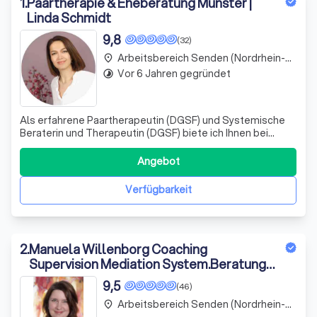
1
.
Paartherapie & Eheberatung Münster |
Linda Schmidt
9,8
(32)
Arbeitsbereich Senden (Nordrhein-Westfalen)
place
Vor 6 Jahren gegründet
timelapse
Als erfahrene Paartherapeutin (DGSF) und Systemische
Beraterin und Therapeutin (DGSF) biete ich Ihnen bei
PAARTIME eine professionelle Unterstützung an, um Ihre
Beziehung zu stärken und zu verbessern.
Angebot
Verfügbarkeit
2
.
Manuela Willenborg Coaching
Supervision Mediation System.Beratung
Traumafachberatung Paarberatung
9,5
(46)
Hypnosystemische Beratung
Arbeitsbereich Senden (Nordrhein-Westfalen)
place