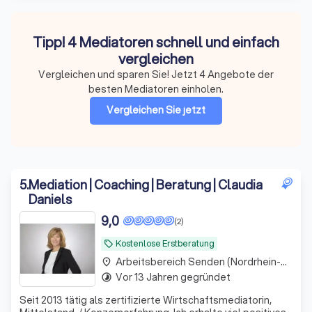
Tipp! 4 Mediatoren schnell und einfach
vergleichen
Vergleichen und sparen Sie! Jetzt 4 Angebote der
besten Mediatoren einholen.
Vergleichen Sie jetzt
5
.
Mediation | Coaching | Beratung | Claudia
Daniels
9,0
(2)
Kostenlose Erstberatung
local_offer
Arbeitsbereich Senden (Nordrhein-Westfalen)
place
Vor 13 Jahren gegründet
timelapse
Seit 2013 tätig als zertifizierte Wirtschaftsmediatorin,