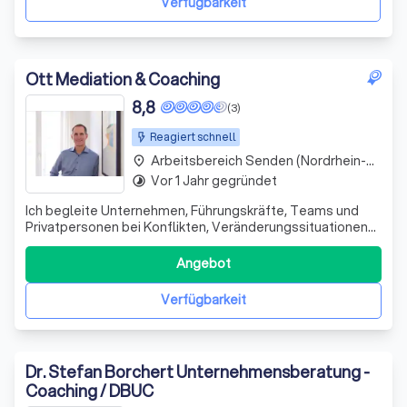
Verfügbarkeit
Ott Mediation & Coaching
8,8
(3)
Reagiert schnell
Arbeitsbereich Senden (Nordrhein-Westfalen)
place
Vor 1 Jahr gegründet
timelapse
Ich begleite Unternehmen, Führungskräfte, Teams und
Privatpersonen bei Konflikten, Veränderungssituationen
und persönlichen Klärungsprozessen. Beruflich
unterstütze ich bei Spannungen im Team,
Angebot
Führungsfragen, Rollenunklarheiten und
Veränderungsprozessen. Privat begleite ich bei Konflikten
Verfügbarkeit
in Famili
Dr. Stefan Borchert Unternehmensberatung -
Coaching / DBUC