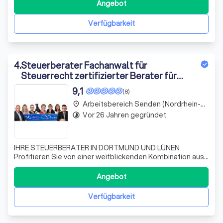
kennengelernt haben, habe ich intuitiv das Gefühl, dass ich
Angebot
ihr vertrauen kann und sie ihr Bestes tun wird, um mir zu
helfen.
"
Verfügbarkeit
4
.
Steuerberater Fachanwalt für
Steuerrecht zertifizierter Berater für
Steuerstrafrecht(DAA) zertifizierter
9,1
(8)
Testamentsvollstrecker (AGT)
Arbeitsbereich Senden (Nordrhein-Westfalen)
place
Schollbrock
Vor 26 Jahren gegründet
timelapse
IHRE STEUERBERATER IN DORTMUND UND LÜNEN
Profitieren Sie von einer weitblickenden Kombination aus
Steuerberatung und Steuerrecht, bei der mögliche
zukünftige Probleme schon im Vorfeld erkannt,
Angebot
vermieden und gerechtfertigte steuerliche Einsparungen
erzielt werden. Die Steuerkanzlei Blomenkamp-Koch
Verfügbarkeit