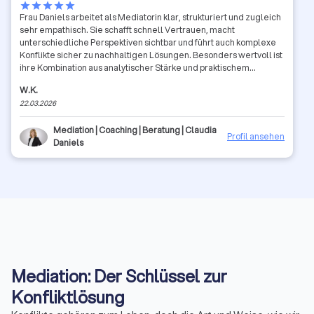
star
star
star
star
star
Frau Daniels arbeitet als Mediatorin klar, strukturiert und zugleich
sehr empathisch. Sie schafft schnell Vertrauen, macht
unterschiedliche Perspektiven sichtbar und führt auch komplexe
Konflikte sicher zu nachhaltigen Lösungen. Besonders wertvoll ist
ihre Kombination aus analytischer Stärke und praktischem
Verständnis für organisationale Zusammenhänge Insbesondere
W.K.
bei Konflikten aus dem IT-Bereich.
22.03.2026
Mediation | Coaching | Beratung | Claudia
Profil ansehen
Daniels
Mediation: Der Schlüssel zur
Konfliktlösung