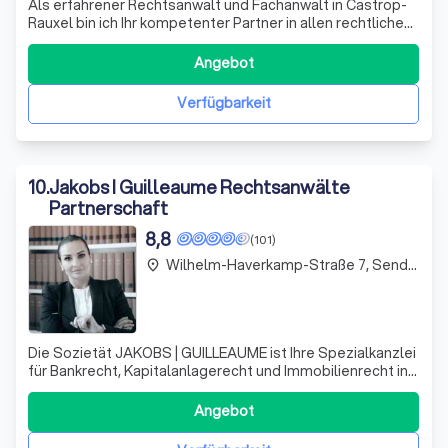
Als erfahrener Rechtsanwalt und Fachanwalt in Castrop-
Rauxel bin ich Ihr kompetenter Partner in allen rechtlichen
Angelegenheiten. Mit meiner Expertise in verschiedenen
Rechtsgebieten, von Arbeitsrecht über Mietrecht bis hin
Angebot
zum Steuerrecht, biete ich Ihnen eine umfassende und
individuelle Beratung.
Verfügbarkeit
10
.
Jakobs I Guilleaume Rechtsanwälte
Partnerschaft
8,8
(101)
Wilhelm-Haverkamp-Straße 7, Senden (Nordrhein-Westfalen)
place
Die Sozietät JAKOBS | GUILLEAUME ist Ihre Spezialkanzlei
für Bankrecht, Kapitalanlagerecht und Immobilienrecht in
Senden/Münster. Mit unserer langjährigen Erfahrung und
umfassendem Fachwissen stehen wir sowohl privaten als
Angebot
auch institutionellen Investoren zur Seite. Unser Ziel ist
es, Sie in komplex