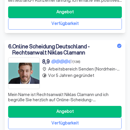
Mittelstand-/ Konzernerfahrung. Ich erhalte viel positives
Feedback für meine Empathie, Struktur, Vertraulichkeit &
Verlässlichkeit
Angebot
Verfügbarkeit
6
.
Online Scheidung Deutschland -
Rechtsanwalt Niklas Clamann
8,9
(138)
Arbeitsbereich Senden (Nordrhein-Westfalen)
place
Vor 5 Jahren gegründet
timelapse
Mein Name ist Rechtsanwalt Niklas Clamann und ich
begrüße Sie herzlich auf Online-Scheidung-
Deutschland.de Sie haben die Möglichkeit den Auftrag für
Ihre Scheidung online zu erteilen und so möglichst
Angebot
günstig, schnell und unkompliziert geschieden zu werden.
Meine Kanzlei ist keine anonyme Anwaltsfir
Verfügbarkeit