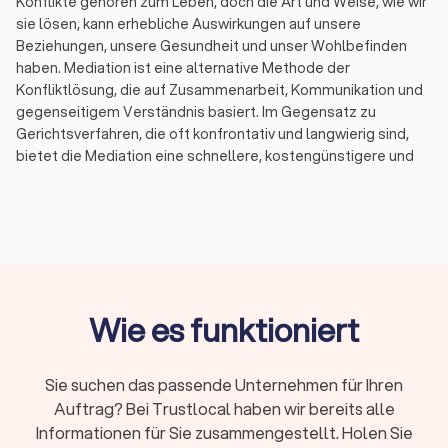
Konflikte gehören zum Leben, doch die Art und Weise, wie wir
sie lösen, kann erhebliche Auswirkungen auf unsere
Beziehungen, unsere Gesundheit und unser Wohlbefinden
haben. Mediation ist eine alternative Methode der
Konfliktlösung, die auf Zusammenarbeit, Kommunikation und
gegenseitigem Verständnis basiert. Im Gegensatz zu
Gerichtsverfahren, die oft konfrontativ und langwierig sind,
bietet die Mediation eine schnellere, kostengünstigere und
weniger stressige Möglichkeit, Streitigkeiten beizulegen. Bei
Trustlocal haben Sie die Möglichkeit, bis zu vier Angebote von
qualifizierten Mediatoren in Ihrer Nähe einzuholen und so den
passenden Fachmann für Ihren spezifischen Konflikt zu
finden.
Wie es funktioniert
Was ist Mediation?
Mediation ist ein freiwilliger und vertraulicher Prozess, bei
dem ein neutraler Dritter, der Mediator, den Parteien hilft, eine
Sie suchen das passende Unternehmen für Ihren
einvernehmliche Lösung für ihren Streit zu finden. Der
Auftrag? Bei Trustlocal haben wir bereits alle
Mediator hat keine Entscheidungsbefugnis, sondern
Informationen für Sie zusammengestellt. Holen Sie