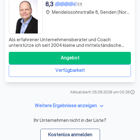
8,3
(7)
Mendelssohnstraße 8, Senden (Nordrhein-Westfalen)
place
Als erfahrener Unternehmensberater und Coach
unterstütze ich seit 2004 kleine und mittelständische
Unternehmen sowie Existenzgründer auf ihrem Weg zum
Erfolg. Mit meiner Expertise in den Bereichen Gründungs-,
Angebot
Strategie-, Organisations-, Nachfolge- und
Finanzierungsberatung helfe ich jungen und etabl
Verfügbarkeit
Aktualisiert: 05.08.2026 um 00:26
info
keyboard_arrow_down
Weitere Ergebnisse anzeigen
Ihr Unternehmen nicht in der Liste?
Kostenlos anmelden