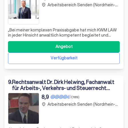
Arbeitsbereich Senden (Nordrhein-Westfalen)
place
„Bei meiner komplexen Praxisabgabe hat mich KWM LAW
in jeder Hinsicht anwaltlich kompetent begleitet und
unterstützt. Dabei hat das Team der Kanzlei stets neben
den rechtlichen Eckpunkten auch die wirtschaftliche
Angebot
Ebene und die Verhandlungsführung im Fokus behalten.“
„KWM-LAW hat für mich und meine
Verfügbarkeit
9
.
Rechtsanwalt Dr. Dirk Helwing, Fachanwalt
für Arbeits-, Verkehrs- und Steuerrecht
sowie Steuerberater in Castrop-Rauxel
8,9
(189)
Arbeitsbereich Senden (Nordrhein-Westfalen)
place