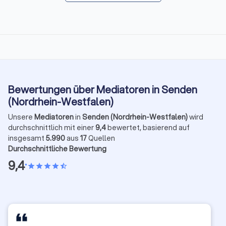
Bewertungen über Mediatoren in Senden
(Nordrhein-Westfalen)
Unsere
Mediatoren
in
Senden (Nordrhein-Westfalen)
wird
durchschnittlich mit einer
9,4
bewertet, basierend auf
insgesamt
5.990
aus
17
Quellen
Durchschnittliche Bewertung
9,4
•
star
star
star
star
star_half