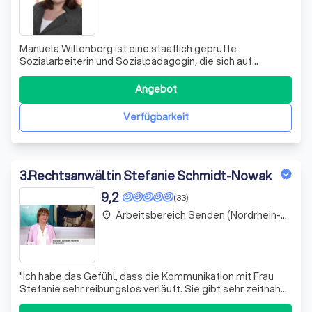
Manuela Willenborg ist eine staatlich geprüfte
Sozialarbeiterin und Sozialpädagogin, die sich auf
systemische Supervision, Mediation und Beratung
spezialisiert hat. Mit ihrer langjährigen Erfahrung im
Angebot
psychosozialen und pädagogischen Bereich bietet sie
eine umfassende Beratung, die auf Vertrauen und
Verfügbarkeit
3
.
Rechtsanwältin Stefanie Schmidt-Nowak
9,2
(33)
Arbeitsbereich Senden (Nordrhein-Westfalen)
place
"
Ich habe das Gefühl, dass die Kommunikation mit Frau
Stefanie sehr reibungslos verläuft. Sie gibt sehr zeitnah
und schnell Feedback. Obwohl wir uns noch nicht