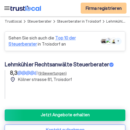
menu
Firma registrieren
Trustlocal
Steuerberater
Steuerberater in Troisdorf
Lehmkühler Rechtsanwälte Steuerberater
arrow_forward_ios
arrow_forward_ios
arrow_forward_ios
Sehen Sie sich auch die
Top 10 der
+
Steuerberater
in Troisdorf an
Lehmkühler Rechtsanwälte Steuerberater
8,3
(
9
Bewertungen
)
place
Kölner strasse 81, Troisdorf
Jetzt Angebote erhalten