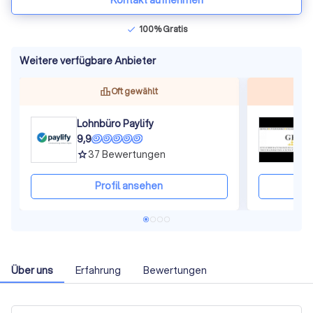
Kontakt aufnehmen
100% Gratis
check
Weitere verfügbare Anbieter
Oft gewählt
Lohnbüro Paylify
9,9
9
37
Bewertungen
grade
gra
Profil ansehen
Über uns
Erfahrung
Bewertungen