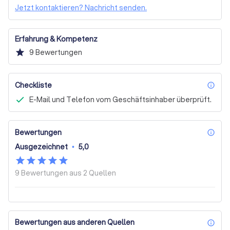
Urheberrecht
Gesellschaftsrecht
Arbeitsrecht
Jetzt kontaktieren? Nachricht senden.
Wettbewerbsrecht
Anwalt für Strafrecht
Insolvenzrecht
Erbschaftsrecht
Strafrecht
Erfahrung & Kompetenz
Baurecht
Geschäftlich (Unternehmen)
star
9
Bewertungen
Privat (Einzelperson)
Vor Ort (beim Steuerberater)
Digitale Beratung (100% Online)
Scheidung
Checkliste
inf
Nachlass / Vererbung
Umgangsregelung / Unterhalt
E-Mail und Telefon vom Geschäftsinhaber überprüft.
Arbeitskonflikt / Kündigung
Bau- oder Mietkonflikt
Geschäftlicher Konflikt
Konflikt mit Staat & Behörden
Bewertungen
inf
Körperverletzung oder Gesundheit
Online Mediation
Ausgezeichnet
•
5,0
9 Bewertungen aus
2 Quellen
Bewertungen aus anderen Quellen
inf