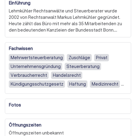
Einführung
Lehmkühler Rechtsanwälte und Steuerberater wurde 
2002 von Rechtsanwalt Markus Lehmkühler gegründet. 
Heute zählt das Büro mit mehr als 35 Mitarbeitenden zu 
den bedeutenden Kanzleien der Bundesstadt Bonn.

Zum engagierten, hochprofessionellen Team gehören 
Fachwissen
Rechtsanwält_innen, Steuerberater und Betriebswirte. 
Sie decken mit ihren Kernkompetenzen ein breites 
Mehrwertsteuerberatung
Zuschläge
Privat
juristisches Spektrum ab, das vom Arbeitsrecht über das 
Unternehmensgründung
Steuerberatung
Insolvenzrecht bis zu Wirtschaftsstrafrecht reicht.
Verbraucherrecht
Handelsrecht
Kündigungsschutzgesetz
Haftung
Medizinrecht
Kindererziehung und Anerkennung
Unterhaltszahlungen
Patientenrecht
Fotos
Berufshaftpflicht
Umstrukturierung
Steuerrecht
Probleme mit Mieter
Körperverletzung
Öffnungszeiten
Immobilienrecht
Mietrecht
Verkehrsrecht
Öffnungszeiten unbekannt