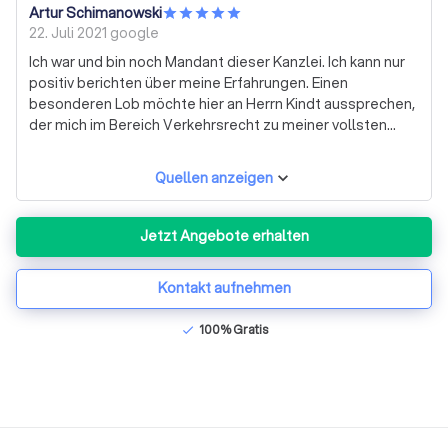
Artur Schimanowski
22. Juli 2021
google
Ich war und bin noch Mandant dieser Kanzlei. Ich kann nur
positiv berichten über meine Erfahrungen. Einen
besonderen Lob möchte hier an Herrn Kindt aussprechen,
der mich im Bereich Verkehrsrecht zu meiner vollsten
Zufriedenheit vertreten hat. Er agierte stets schnell,
beriet mich umfangreich und war auch telefonisch
Quellen anzeigen
kurzfritig erreichbar. Ein ANwalt wie ihn zu finden, ist sehr
schwer. Daher sind sie hier gut aufgehoben. Liebe Grüße,
Artur Schimanowski
Jetzt Angebote erhalten
Kontakt aufnehmen
100% Gratis
check