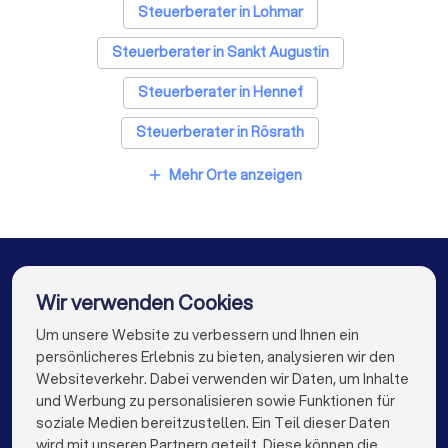
Steuerberater in Lohmar
Steuerberater in Sankt Augustin
Steuerberater in Hennef
Steuerberater in Rösrath
Steuerberater in Niederkassel
Mehr Orte anzeigen
add
Steuerberater in Bonn
Steuerberater in Neunkirchen-Seelscheid
Steuerberater in Königswinter
Wir verwenden Cookies
Steuerberater in Wesseling
Um unsere Website zu verbessern und Ihnen ein
Die besten Unternehmen für Sie
persönlicheres Erlebnis zu bieten, analysieren wir den
Steuerberater in Berlin
Steuerberater in Hamburg
Websiteverkehr. Dabei verwenden wir Daten, um Inhalte
info@trustlocal.de
und Werbung zu personalisieren sowie Funktionen für
Steuerberater in München
Steuerberater in Köln
soziale Medien bereitzustellen. Ein Teil dieser Daten
wird mit unseren Partnern geteilt. Diese können die