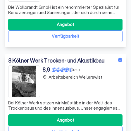
Die Wollbrandt GmbH ist ein renommierter Spezialist für
Renovierungen und Sanierungen, der sich durch seine
Expertise im Dachausbau und der Konstruktion von
Dachstühlen auszeichnet. Seit 1976 haben wir uns von
Angebot
einem Sägewerk zu einer Zimmerei und schließlich zu
einer Dachdeckerei entwickelt. Mit uns
Verfügbarkeit
8
.
Kölner Werk Trocken- und Akustikbau
8,9
(39)
Arbeitsbereich Weilerswist
place
Bei Kölner Werk setzen wir Maßstäbe in der Welt des
Trockenbaus und des Innenausbaus. Unser engagiertes
Team aus Fachleuten bringt umfassende Erfahrung und
tiefgreifendes Know-how in jedes Projekt ein, das wir in
Angebot
Angriff nehmen. Wir spezialisieren uns auf die Installation,
Reparatur und Instandhaltu