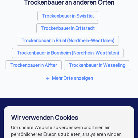
Trockenbauer an anderen Orten
Kammerjäger in Weilerswist
Sicherheitstechniker in Weilerswist
Trockenbauer in Swisttal
Sanitärinstallateure in Weilerswist
Trockenbauer in Erftstadt
Fliesenleger in Weilerswist
Trockenbauer in Brühl (Nordrhein-Westfalen)
Fensterbauer in Weilerswist
Trockenbauer in Bornheim (Nordrhein-Westfalen)
Bodenleger in Weilerswist
Trockenbauer in Alfter
Trockenbauer in Wesseling
Trockenbauer in Euskirchen
Trockenbauer in Hürth
Mehr Orte anzeigen
add
Trockenbauer in Niederkassel
Trockenbauer in Rheinbach
Trockenbauer in Berlin
Trockenbauer in Hamburg
Wir verwenden Cookies
Trockenbauer in München
Trockenbauer in Köln
Um unsere Website zu verbessern und Ihnen ein
Die besten Trockenbauer für Sie
persönlicheres Erlebnis zu bieten, analysieren wir den