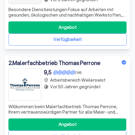
Besondere Dienstleistungen Fokus auf Arbeiten mit
gesunden, ökologischen und nachhaltigen Werkstoffen,
z.B. 1. Lehmdesignputz mit dekorativen Techniken 2.
Kalkputz in allen Arten (Spachtel/Putz) 3. Marokkanischer
Angebot
Tadelakt für Badezimmer und Kamine 4. Stuckarbeiten in
Wohnzimmern und Büros
Verfügbarkeit
2
.
Malerfachbetrieb Thomas Perrone
9,5
(38)
Arbeitsbereich Weilerswist
place
Vor 50 Jahren gegründet
timelapse
Willkommen beim Malerfachbetrieb Thomas Perrone,
Ihrem vertrauenswürdigen Partner für alle Maler- und
Lackierarbeiten im Rhein-Sieg-Kreis und Umgebung. Mit
35 Jahren Berufserfahrung und einem unermüdlichen
Angebot
Engagement für Qualität und Kundenzufriedenheit, bin ich
stolz darauf, meine Dienstleistungen