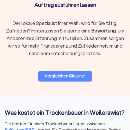
Auftrag ausführen lassen
Trockenbau vs. Massivbau – Kurzvergleich
Der lokale Spezialist Ihrer Wahl wird für Sie tätig.
Trockenbau
Massivbau
Zufrieden? Hinterlassen Sie gerne eine
Bewertung
, um
Anderen Ihre Erfahrung mitzuteilen. Zusammen sorgen
Längere
Sehr schnelle Bauzeit
wir so für mehr Transparenz und Zufriedenheit im und
Bauzeit
nach dem Entscheidungsprozess.
Weniger
Flexibel und leicht änderbar
flexibel
Vergleichen Sie jetzt
Nicht tragend
Tragfähig
Gute Schall- &
Sehr robust
Brandschutzwerte
Was kostet ein Trockenbauer in Weilerswist?
Oft günstiger
Häufig teurer
Die Kosten für einen Trockenbauer liegen zwischen
€
40
,-
und
€
80
,-
pro m². Ein Trockenbauer kann seine Preise