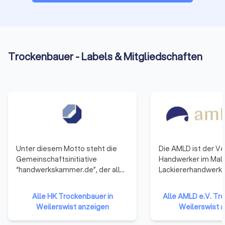
Trockenbauer - Labels & Mitgliedschaften
Unter diesem Motto steht die
Die AMLD ist der Ve
Gemeinschaftsinitiative
Handwerker im Male
“handwerkskammer.de”, der alle
Lackiererhandwerk. 
53 Handwerkskammern
bundesweit und reg
angehören. Sie repräsentieren
vernetzt und vertrit
Alle HK Trockenbauer in
Alle AMLD e.V. Tr
damit das gesamte Handwerk in
Interessen des Mal
Weilerswist anzeigen
Weilerswist 
der Bundesrepublik Deutschland.
Lackiererhandwerks i
Die Mitglieder haben sich darauf
Wirtschaft und Ges