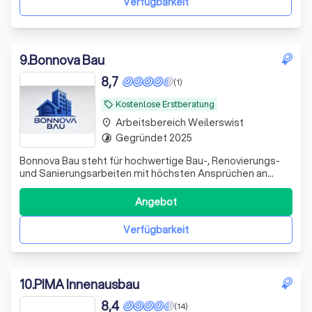
Verfügbarkeit
9
.
Bonnova Bau
8,7
(1)
Kostenlose Erstberatung
local_offer
Arbeitsbereich Weilerswist
place
Gegründet 2025
timelapse
Bonnova Bau steht für hochwertige Bau-, Renovierungs-
und Sanierungsarbeiten mit höchsten Ansprüchen an
Qualität, Präzision und Zuverlässigkeit. Als modernes
Bauunternehmen aus Bonn realisieren wir anspruchsvolle
Angebot
Projekte für Privatkunden, Gewerbe und öffentliche
Auftraggeber termingerecht, professi
Verfügbarkeit
10
.
PIMA Innenausbau
8,4
(14)