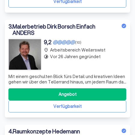
Verfügbarkeit
3
.
Malerbetrieb Dirk Borsch Einfach
ANDERS
9,2
(10)
Arbeitsbereich Weilerswist
place
Vor 26 Jahren gegründet
timelapse
Mit einem geschulten Blick fürs Detail und kreativen Ideen
gehen wir über den Tellerrand hinaus, um jedem Raum das
gewisse Etwas zu verleihen. Wir gestalten Wände mit
Leidenschaft und Perfektion.
Angebot
Verfügbarkeit
4
.
Raumkonzepte Hedemann