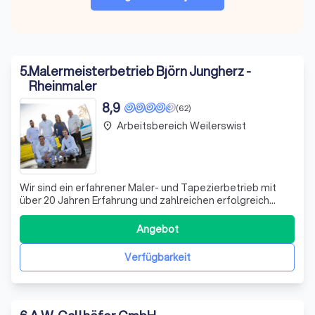
5
.
Malermeisterbetrieb Björn Jungherz -
Rheinmaler
8,9
(62)
Arbeitsbereich Weilerswist
place
Wir sind ein erfahrener Maler- und Tapezierbetrieb mit
über 20 Jahren Erfahrung und zahlreichen erfolgreich
umgesetzten Projekten. Unsere täglichen Geschäfte
umfassen Malerarbeiten im Innen- und Außenbereich,
Angebot
Renovierung oder Sanierung, Verlegung von
Bodenbelägen sowie Fliesenarbeiten. Wir haben uns
Verfügbarkeit