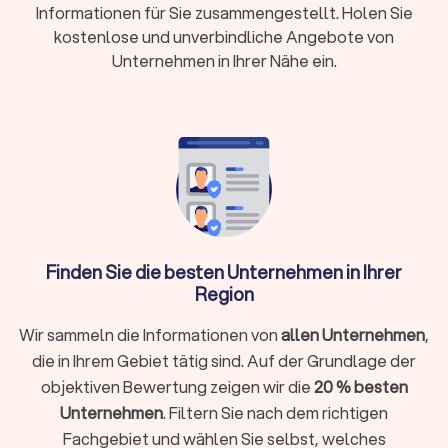
vergleichen.
Informationen für Sie zusammengestellt. Holen Sie
kostenlose und unverbindliche Angebote von
Unternehmen in Ihrer Nähe ein.
Was ist Trockenbau?
Einfach erklärt ist Trockenbau der Innenausbau mit trockenen,
vorgefertigten Bauteilen (Gipskartonplatten, Profilen,
Dämmstoffen) – ohne nasse Baustoffe und lange
Trocknungszeiten. So entstehen
nicht tragende
Wände,
Decken und Verkleidungen schnell, sauber und flexibel.
Ein erfahrener Trockenbauer sorgt dafür, dass alle
Arbeitsschritte präzise aufeinander abgestimmt sind – von
der Unterkonstruktion über die richtige Plattenwahl bis zur
Finden Sie die besten Unternehmen in Ihrer
fachgerechten Spachtelung. Professionelle Betriebe
Region
arbeiten nach
Systemvorgaben der Hersteller
, erfüllen
Schall-, Wärme- und Brandschutzanforderungen
und
Wir sammeln die Informationen von
allen Unternehmen
,
dokumentieren ihre Leistungen für Gewährleistung und
die in Ihrem Gebiet tätig sind. Auf der Grundlage der
Versicherung.
objektiven Bewertung zeigen wir die
20 % besten
Unternehmen
. Filtern Sie nach dem richtigen
Leistungen eines Trockenbauers in
Fachgebiet und wählen Sie selbst, welches