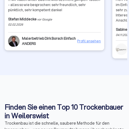
- alles so wie besprochen: sehr freundlich, sehr
im Einf
pünktlich, sehr kompetent danke!
sehr zuf
Interes
Stefan Middecke
vor Google
Anschlu
02.02.2026
sondern
Sabine 
"LehmDe
04.11.202
Malerbetrieb Dirk Borsch Einfach
Profil ansehen
ANDERS
Finden Sie einen Top 10 Trockenbauer
in Weilerswist
Trockenbau ist die schnelle, saubere Methode für den