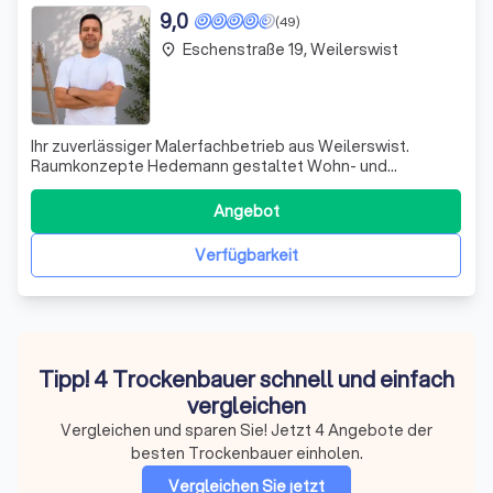
9,0
(49)
Eschenstraße 19, Weilerswist
place
Ihr zuverlässiger Malerfachbetrieb aus Weilerswist.
Raumkonzepte Hedemann gestaltet Wohn- und
Geschäftsräume in Köln, Bonn, Rhein-Erft-Kreis und
Umgebung. Alles aus einer Hand: Malerarbeiten, Boden,
Angebot
Tapeten, Fassade und Trockenbau. Als erfahrener Maler-
und Lackiererbetrieb unterstützt Raumkonzepte
Verfügbarkeit
Tipp! 4 Trockenbauer schnell und einfach
vergleichen
Vergleichen und sparen Sie! Jetzt 4 Angebote der
besten Trockenbauer einholen.
Vergleichen Sie jetzt