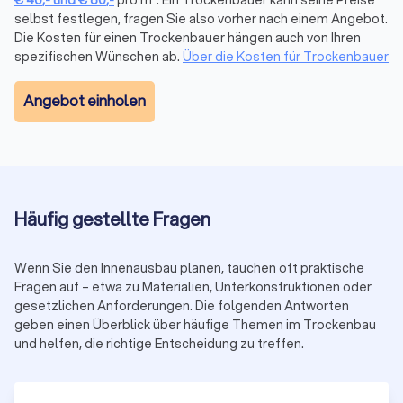
Warum Trustlocal für Trockenbauer in
selbst festlegen, fragen Sie also vorher nach einem Angebot.
Die Kosten für einen Trockenbauer hängen auch von Ihren
Weilerswist?
spezifischen Wünschen ab.
Über die Kosten für Trockenbauer
Objektive Auswahl:
Durchschnittlicher
Trustlocal-Score
8.1/10
aus
3,565 Bewertungen
.
Angebot einholen
Transparenz:
Verifizierte Profile, Leistungsdetails,
Fotos und
gebündelte
Kundenmeinungen.
Sicherheit:
Gewerblich registrierte Anbieter mit
systemkonformer Ausführung.
Vergleichen Sie
drei bis vier Angebote
von Trockenbauern in
Weilerswist und erhalten Sie realistische Preise sowie eine
Häufig gestellte Fragen
saubere, fachgerechte Ausführung.
Wenn Sie den Innenausbau planen, tauchen oft praktische
Fragen auf – etwa zu Materialien, Unterkonstruktionen oder
gesetzlichen Anforderungen. Die folgenden Antworten
geben einen Überblick über häufige Themen im Trockenbau
und helfen, die richtige Entscheidung zu treffen.