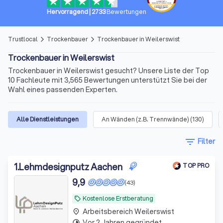
Hervorragend
|
2733
Bewertungen
Trustlocal
Trockenbauer
Trockenbauer in Weilerswist
arrow_forward_ios
arrow_forward_ios
Trockenbauer in Weilerswist
Trockenbauer in Weilerswist gesucht? Unsere Liste der Top
10 Fachleute mit 3,565 Bewertungen unterstützt Sie bei der
Wahl eines passenden Experten.
Alle Dienstleistungen
An Wänden (z.B. Trennwände)
(
130
)
filter_list
Filter
1
.
Lehmdesignputz Aachen
TOP PRO
9,9
(43)
Kostenlose Erstberatung
local_offer
Arbeitsbereich Weilerswist
place
Vor 2 Jahren gegründet
timelapse