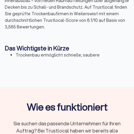
Innenausbau – von neuen Raumaufteilungen über abgehängte
Decken bis zu Schall- und Brandschutz. Auf Trustlocal finden
Sie geprüfte Trockenbaufirmen in Weilerswist mit einem
durchschnittlichen Trustlocal-Score von 8.1/10 auf Basis von
3,565 Bewertungen.
Das Wichtigste in Kürze
Trockenbau ermöglicht schnelle, saubere
Innenausbauten ohne Trocknungszeiten und eignet sich
für Raumteilungen, Decken und funktionale
Verkleidungen.
Fachbetriebe arbeiten mit geprüften Systemaufbauten
für Schall-, Wärme- und Brandschutz und sichern eine
präzise, gewährleistungskonforme Ausführung.
Die Kosten liegen meist bei 40–80 € pro m², komplexere
Wie es funktioniert
Systeme mit Akustik oder Brandschutz bei bis zu 120 €
pro m².
Über Trustlocal finden Sie verifizierte Trockenbauer in
Sie suchen das passende Unternehmen für Ihren
Weilerswist mit einem Score von 8.1/10 aus 3,565
Auftrag? Bei Trustlocal haben wir bereits alle
Bewertungen und können bis zu vier Angebote