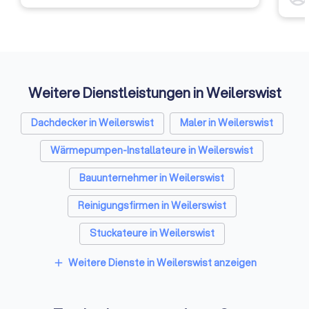
weite
Rückm
entsc
Etwas
Auffi
Weitere Dienstleistungen in Weilerswist
Dachdecker in Weilerswist
Maler in Weilerswist
Wärmepumpen-Installateure in Weilerswist
Bauunternehmer in Weilerswist
Reinigungsfirmen in Weilerswist
Stuckateure in Weilerswist
Spezialisten für Dämmung in Weilerswist
Weitere Dienste in Weilerswist anzeigen
add
Umzugsunternehmen in Weilerswist