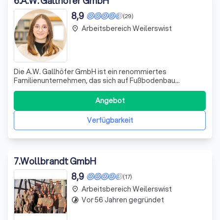
6
.
A.W. Gallhöfer GmbH
8,9
(29)
Arbeitsbereich Weilerswist
place
Die A.W. Gallhöfer GmbH ist ein renommiertes
Familienunternehmen, das sich auf Fußbodenbau
spezialisiert hat. Mit über 120 Jahren Erfahrung und fünf
Generationen an der Spitze, haben wir uns auf die
Angebot
Bereitstellung von qualitativ hochwertigen und individuell
angepassten Fußbodenlösungen konzentriert.
Verfügbarkeit
7
.
Wollbrandt GmbH
8,9
(17)
Arbeitsbereich Weilerswist
place
Vor 56 Jahren gegründet
timelapse