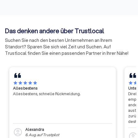
verständigt, ihre Ressourcen zu
bündeln und neue Formen der
Zusammenarbeit zu erproben.
Auf diese Weise soll die Arbeit
Das denken andere über Trustlocal
der Handwerkskammern
effizienter und effektiver
Suchen Sie nach den besten Unternehmen an Ihrem
werden.
Standort? Sparen Sie sich viel Zeit und Suchen. Auf
Trustlocal finden Sie einen passenden Partner in Ihrer Nähe!
star
star
star
star
star
star
sta
Alles bestens
Unter
Alles bestens, schnelle Rückmeldung.
Direk
empfa
ander
aus t
zurüc
desha
dass 
Alexandra
account_circle
auszu
account_circl
6. Aug.
auf
Trustpilot