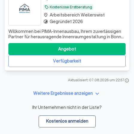
Kostenlose Erstberatung
local_offer
Arbeitsbereich Weilerswist
place
Gegründet 2026
timelapse
Willkommen bei PIMA-Innenausbau, Ihrem zuverlässigen
Partner für herausragende Innenraumgestaltung in Bonn
und Umgebung. Wir verwandeln Ihre Räume mit Präzision
und Leidenschaft in Ihr neues zu Hause. Entdecken Sie
Angebot
unsere Leistung in Trockenbau, professioneller
Entrümpelung, effizienten Innendämmarb
Verfügbarkeit
Aktualisiert: 07.08.2026 um 22:57
info
keyboard_arrow_down
Weitere Ergebnisse anzeigen
Ihr Unternehmen nicht in der Liste?
Kostenlos anmelden