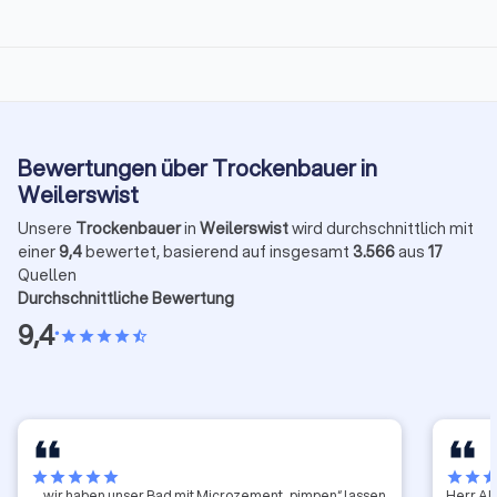
Bewertungen über Trockenbauer in
Weilerswist
Unsere
Trockenbauer
in
Weilerswist
wird durchschnittlich mit
einer
9,4
bewertet, basierend auf insgesamt
3.566
aus
17
Quellen
Durchschnittliche Bewertung
9,4
•
star
star
star
star
star_half
star
star
star
star
star
star
star
sta
… wir haben unser Bad mit Microzement „pimpen“ lassen
Herr Al