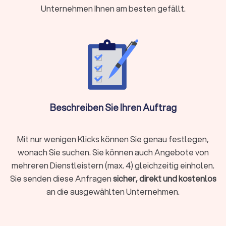
Weilerswist
Unternehmen Ihnen am besten gefällt.
Ein Trockenbauunternehmen in Weilerswist unterstützt Sie
von Planung bis Fertigstellung. Typische Leistungen eines
Trockenbauers sind unter anderem:
Planung des Raumkonzepts und Aufmaß:
Frühzeitige
Abstimmung von Maßen, Leitungswegen und
Wandstärken.
Unterkonstruktionen, Beplankung:
Stabile Basis für
Wände und Decken.
Nicht tragende Trennwände, Vorwandinstallationen:
Beschreiben Sie Ihren Auftrag
Flexible Raumaufteilungen und saubere
Technikverkleidungen.
Abgehängte Decken:
Platz für Elektrik, Dämmung und
Mit nur wenigen Klicks können Sie genau festlegen,
Beleuchtung.
Schallschutz, Wärmedämmung, Brandschutz:
wonach Sie suchen. Sie können auch Angebote von
Systemgerechte Ausführung nach Zulassung.
mehreren Dienstleistern (max. 4) gleichzeitig einholen.
Trockenestriche, Dachschrägenausbau:
Schnelle,
Sie senden diese Anfragen
sicher, direkt und kostenlos
saubere Lösungen ohne Trocknungszeiten.
an die ausgewählten Unternehmen.
Spachtelarbeiten:
Grundlage für Maler- oder
Tapezierarbeiten
.