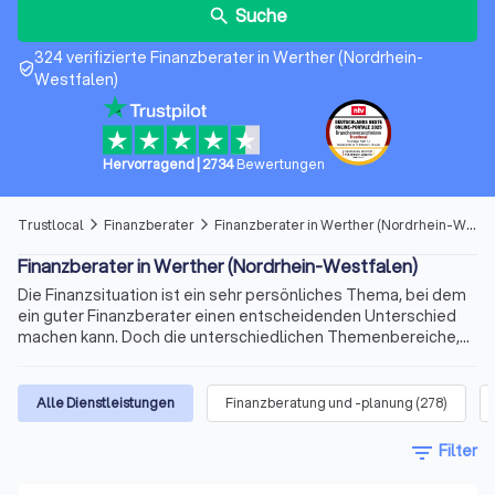
Suche
search
324 verifizierte Finanzberater in Werther (Nordrhein-
verified_user
Westfalen)
Hervorragend
|
2734
Bewertungen
Trustlocal
Finanzberater
Finanzberater in Werther (Nordrhein-Westfalen)
arrow_forward_ios
arrow_forward_ios
Finanzberater in Werther (Nordrhein-Westfalen)
Die Finanzsituation ist ein sehr persönliches Thema, bei dem
ein guter Finanzberater einen entscheidenden Unterschied
machen kann. Doch die unterschiedlichen Themenbereiche,
die variablen Qualifikationen für die Beratertätigkeit und die
sich ständig ändernden Voraussetzungen machen die Suche
nach dem richtigen Berater schnell kompliziert. Wir bieten
Alle Dienstleistungen
Finanzberatung und -planung
(
278
)
Ihnen für Ihre Finanzen Experten für Versicherungen,
Immobilienfinanzierungen, Geldanlagen, Altersvorsorge und
filter_list
Filter
vieles mehr. Finden Sie jetzt mit Trustlocal den besten
Finanzberater in Werther (Nordrhein-Westfalen) und