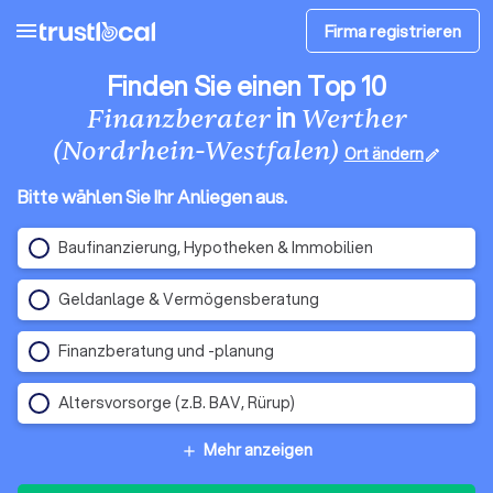
menu
Firma registrieren
Finden Sie einen Top 10
in
Finanzberater
Werther
(Nordrhein-Westfalen)
Ort ändern
edit
Bitte wählen Sie Ihr Anliegen aus.
Baufinanzierung, Hypotheken & Immobilien
Geldanlage & Vermögensberatung
Finanzberatung und -planung
Altersvorsorge (z.B. BAV, Rürup)
Mehr anzeigen
add