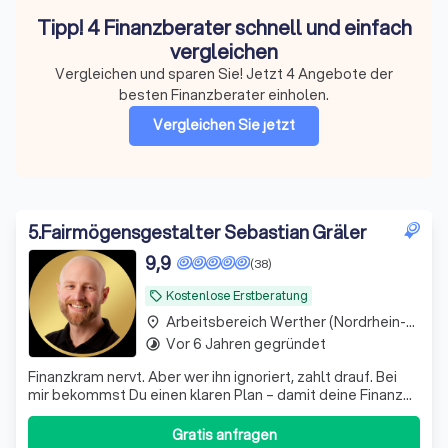
Tipp! 4 Finanzberater schnell und einfach
vergleichen
Vergleichen und sparen Sie! Jetzt 4 Angebote der
besten Finanzberater einholen.
Vergleichen Sie jetzt
5
.
Fairmögensgestalter Sebastian Gräler
9,9
(38)
Kostenlose Erstberatung
local_offer
Arbeitsbereich Werther (Nordrhein-Westfalen)
place
Vor 6 Jahren gegründet
timelapse
Finanzkram nervt. Aber wer ihn ignoriert, zahlt drauf. Bei
mir bekommst Du einen klaren Plan – damit deine Finanzen
genauso rund laufen wie der Rest deines Lebens.
Gratis anfragen