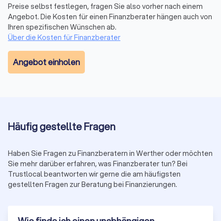
Finanzberatung in Werther (Nordrhein-
Preise selbst festlegen, fragen Sie also vorher nach einem
Angebot. Die Kosten für einen Finanzberater hängen auch von
Westfalen): Versicherungen, Altersvorsorge,
Ihren spezifischen Wünschen ab.
Vermögensplanung und mehr
Über die Kosten für Finanzberater
Die komplexe Welt der Finanzen wird mit dem richtigen
Finanzberater an Ihrer Seite zu einem Segen für Ihr
Angebot einholen
Vermögen. Seriosität, Zuverlässigkeit, Fachkenntnisse zu
Besonderheiten und sich ändernde Vorgaben in der Branche
sind daher die maßgeblichen Aspekte, die Sie bei der Wahl
der passenden Finanzberatung in Werther (Nordrhein-
Westfalen) berücksichtigen sollten. Mit transparenten
Informationen zum Leistungsportfolio, persönlicher
Häufig gestellte Fragen
Vorstellung und echten Bewertungen zur
Kundenzufriedenheit bei Trustlocal erleichtern Sie sich die
Suche bei der Auswahl.
Haben Sie Fragen zu Finanzberatern in Werther oder möchten
Sie mehr darüber erfahren, was Finanzberater tun? Bei
Trustlocal beantworten wir gerne die am häufigsten
gestellten Fragen zur Beratung bei Finanzierungen.
Wann lohnt sich ein Finanzberater?
Die Frage, ab wann sich die Dienste eines Finanzberaters
lohnen, hängt von verschiedenen individuellen Faktoren ab.
Die Verwaltung von Finanzen erfordert Zeit, Fachwissen und