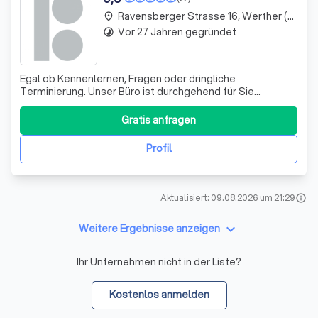
Ravensberger Strasse 16, Werther (Nordrhein-Westfalen)
place
Vor 27 Jahren gegründet
timelapse
Egal ob Kennenlernen, Fragen oder dringliche
Terminierung. Unser Büro ist durchgehend für Sie
geöffnet. Wir schätzen den offenen Austausch auf
Augenhöhe.
Gratis anfragen
Profil
Aktualisiert: 09.08.2026 um 21:29
info
keyboard_arrow_down
Weitere Ergebnisse anzeigen
Ihr Unternehmen nicht in der Liste?
Kostenlos anmelden