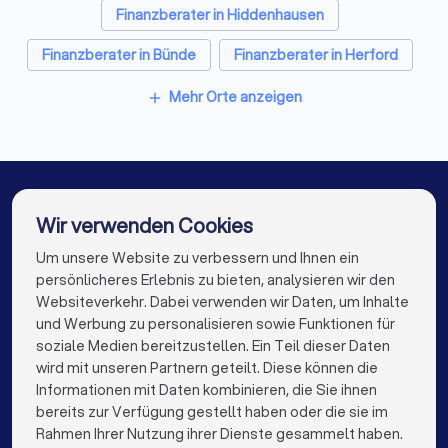
Finanzberater in Hiddenhausen
Fotografen in Werther (Nordrhein-Westfalen)
Finanzberater in Bünde
Finanzberater in Herford
Dachdecker in Werther (Nordrhein-Westfalen)
Finanzberater in Gütersloh
Mehr Orte anzeigen
add
Paartherapeuten in Werther (Nordrhein-Westfalen)
Finanzberater in Harsewinkel
Finanzberater in Versmold
Finanzberater in Berlin
Finanzberater in Hamburg
Wir verwenden Cookies
Finanzberater in München
Finanzberater in Köln
Um unsere Website zu verbessern und Ihnen ein
Die besten Finanzberater für Sie
persönlicheres Erlebnis zu bieten, analysieren wir den
Finanzberater in Frankfurt am Main
Websiteverkehr. Dabei verwenden wir Daten, um Inhalte
info@trustlocal.de
und Werbung zu personalisieren sowie Funktionen für
Finanzberater in Stuttgart
soziale Medien bereitzustellen. Ein Teil dieser Daten
wird mit unseren Partnern geteilt. Diese können die
Finanzberater in Düsseldorf
Informationen mit Daten kombinieren, die Sie ihnen
bereits zur Verfügung gestellt haben oder die sie im
Finanzberater in Dortmund
Finanzberater in Essen
keyboard_arrow_down
FÜR PRIVATPERSONEN
Rahmen Ihrer Nutzung ihrer Dienste gesammelt haben.