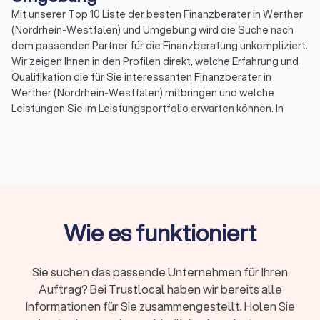
Mit unserer Top 10 Liste der besten Finanzberater in Werther
(Nordrhein-Westfalen) und Umgebung wird die Suche nach
dem passenden Partner für die Finanzberatung unkompliziert.
Wir zeigen Ihnen in den Profilen direkt, welche Erfahrung und
Qualifikation die für Sie interessanten Finanzberater in
Werther (Nordrhein-Westfalen) mitbringen und welche
Leistungen Sie im Leistungsportfolio erwarten können. In
unserer Topliste finden Sie Finanzberater in Ihrer Nähe, die
mit einem Durchschnittsscore von 8.6 bewertet wurden.
Durch echte Kundenbewertungen erhalten Sie zudem direkt
Informationen zu gebuchten Leistungen und der
Zufriedenheit der Kunden.
Sortieren Sie unsere Topliste mit wenigen Mouseklicks, um
spezialisierte Experten für Ihr Themenfeld in der
Wie es funktioniert
Finanzberatung zu finden. So können Sie Spezialisten für
Versicherungen, für Rente & Altersvorsorge, für
Baufinanzierung, Geldanlagen & Vermögensberatung oder für
Sie suchen das passende Unternehmen für Ihren
die Unternehmensberatung auf einen Blick aussuchen und die
Auftrag? Bei Trustlocal haben wir bereits alle
besten Finanzberater in Werther (Nordrhein-Westfalen) und
Informationen für Sie zusammengestellt. Holen Sie
Umgebung kennenlernen. Und wenn noch Fragen bleiben,