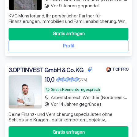
Vor 9 Jahren gegründet
timelapse
KVC Münsterland, Ihr persönlicher Partner für
Finanzierungen, Immobilien und Familienabsicherung. Wir
unterstützen unsere Kundinnen und Kunden von der
ersten Idee zum erfolgreichen Abschluss.
Gratis anfragen
Profil
3
.
OPTINVEST GmbH & Co. KG
TOP PRO
10,0
(776)
Gratis Kennenlerngespräch
local_offer
Arbeitsbereich Werther (Nordrhein-Westfalen)
place
Vor 14 Jahren gegründet
timelapse
Deine Finanz- und Versicherungsspezialisten ohne
Schlips und Kragen - dafür kompetent, objektiv,
zuverlässig und fair • Versicherungen, Geldanlagen und
Finanzierungen • www.optinvest-beamte.de
Gratis anfragen