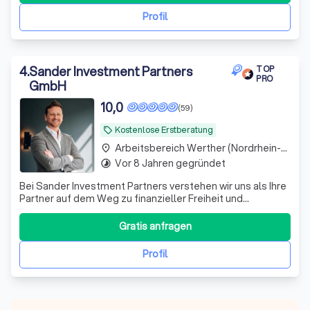
Profil
4
.
Sander Investment Partners
TOP
PRO
GmbH
10,0
(59)
Kostenlose Erstberatung
local_offer
Arbeitsbereich Werther (Nordrhein-Westfalen)
place
Vor 8 Jahren gegründet
timelapse
Bei Sander Investment Partners verstehen wir uns als Ihre
Partner auf dem Weg zu finanzieller Freiheit und
Sicherheit. Mit über einem Jahrzehnt Erfahrung im
Investmentbereich und einem engagierten Team aus
Gratis anfragen
Experten bieten wir maßgeschneiderte Anlagestrategien,
die perfekt auf Ihre individuellen Bedü
Profil