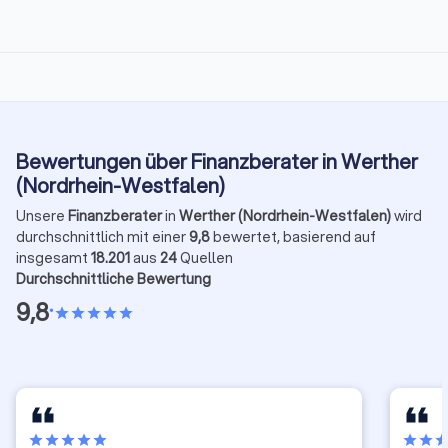
Bewertungen über Finanzberater in Werther
(Nordrhein-Westfalen)
Unsere
Finanzberater
in
Werther (Nordrhein-Westfalen)
wird
durchschnittlich mit einer
9,8
bewertet, basierend auf
insgesamt
18.201
aus
24
Quellen
Durchschnittliche Bewertung
9,8
•
star
star
star
star
star
star
star
star
star
star
star
star
sta