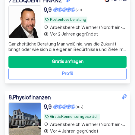
7
.
ELOQUENT FINANZ
9,9
(29)
Kostenlose beratung
local_offer
Arbeitsbereich Werther (Nordrhein-Westfalen)
place
Vor 2 Jahren gegründet
timelapse
Ganzheitliche Beratung Man weiß nie, was die Zukunft
bringt oder wie sich die eigenen Bedürfnisse und Ziele im
Laufe der Zeit verändern. Deshalb ist es wichtig, einen
klaren, ganzheitlichen Plan zu haben, mit dem Sie auf dem
Gratis anfragen
richtigen Weg bleiben, um Ihre kurz-, mittel- und
langfristigen Finanzziel
Profil
8
.
Physiofinanzen
9,9
(167)
Gratis Kennenlerngespräch
local_offer
Arbeitsbereich Werther (Nordrhein-Westfalen)
place
Vor 4 Jahren gegründet
timelapse