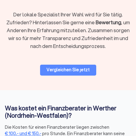
wenigsten Menschen für den Erhalt des Lebensstandards
ausreicht. Lassen Sie sich bei der Altersvorsorge von den
Der lokale Spezialist Ihrer Wahl wird für Sie tätig.
richtigen Finanzberatern in Werther (Nordrhein-Westfalen)
Zufrieden? Hinterlassen Sie gerne eine
Bewertung
, um
unterstützen.
Anderen Ihre Erfahrung mitzuteilen. Zusammen sorgen
wir so für mehr Transparenz und Zufriedenheit im und
Unternehmensberatung & Finanzierung
nach dem Entscheidungsprozess.
Die Finanzierung von Unternehmen und Finanzfragen im
Rahmen der Unternehmensberatung ist ein anspruchsvolles
Themenfeld, bei dem ein spezialisierter Finanzberater die
Vergleichen Sie jetzt
einzig richtige Wahl ist. Erfahren Sie auf einen Blick, wer als
Finanzberater für Sie und Ihr Unternehmen in Frage kommt,
um auch komplexe Situationen mit dem passenden Partner
optimal zu meistern.
Auf Trustlocal können Sie Ihre Bedürfnisse beschreiben und
erklären, damit qualifizierte und kompetente Finanzberater in
Was kostet ein Finanzberater in Werther
Werther (Nordrhein-Westfalen) Ihnen maßgeschneiderte
(Nordrhein-Westfalen)?
Angebote anbieten können.
Die Kosten für einen Finanzberater liegen zwischen
€
100
,-
und
€
150
,-
pro Stunde. Ein Finanzberater kann seine