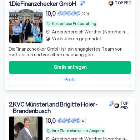
Umgebung.
1
.
DieFinanzchecker GmbH
TOP PRO
10,0
(279)
Kostenlose Erstberatung
local_offer
Arbeitsbereich Werther (Nordrhein-Westfalen)
place
Vor 5 Jahren gegründet
timelapse
DieFinanzchecker GmbH ist ein engagiertes Team von
motivierten und vor allem unabhängigen
Finanz-/Versicherungsmaklern aus dem Münsterland. Seit
2012 bieten wir unseren Kunden individuelle und
Gratis anfragen
zielorientierte Produkte an, wobei wir den Fokus auf
Transparenz und Verständlichkeit setzen. Wir sind uns
Profil
2
.
KVC Münsterland Brigitte Hoier-
TOP
PRO
Brandenbusch
10,0
(41)
Ihre Ziele sind unser Ansporn
local_offer
Arbeitsbereich Werther (Nordrhein-Westfalen)
place