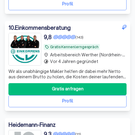
Bank eine Kündigung oder Absage erhalten.
Profil
10
.
Einkommensberatung
9,8
(143)
Gratis Kennenlerngespräch
local_offer
Arbeitsbereich Werther (Nordrhein-Westfalen)
place
Vor 4 Jahren gegründet
timelapse
Wir als unabhängige Makler helfen dir dabei mehr Netto
aus deinem Brutto zu holen, die Kosten deiner laufenden
Verträge zu reduzieren und deine Rentenlücke zu
schließen.
Gratis anfragen
Profil
Heidemann-Finanz
9,3
(22)