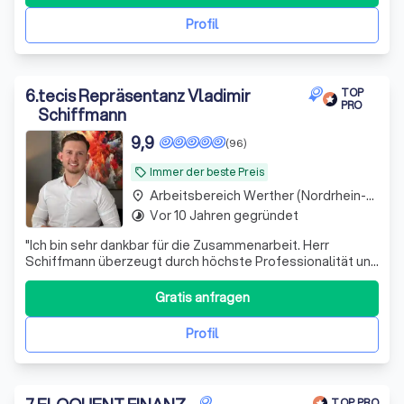
Profil
6
.
tecis Repräsentanz Vladimir
TOP
PRO
Schiffmann
9,9
(96)
Immer der beste Preis
local_offer
Arbeitsbereich Werther (Nordrhein-Westfalen)
place
Vor 10 Jahren gegründet
timelapse
"Ich bin sehr dankbar für die Zusammenarbeit. Herr
Schiffmann überzeugt durch höchste Professionalität und
spürbare Sorgfalt. Er lebt seine Arbeit mit echter
Überzeugung und liefert tolle Ergebnisse."
Gratis anfragen
Profil
TOP PRO