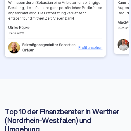
Wir haben durch Sebastian eine Anbieter-unabhängige
Kann ic
Beratung, die auf unsere ganz persönlichen Bedürfnisse
Augenhö
abgestimmt wird. Die Erstberatung verlief sehr
Bedürfn
entspannt und mit viel Zeit. Vielen Dank!
Max Mü
Ulrike Köpke
20.03.20
25.03.2026
Fairmögensgestalter Sebastian
Profil ansehen
Gräler
Top 10 der Finanzberater in Werther
(Nordrhein-Westfalen) und
Umgebung