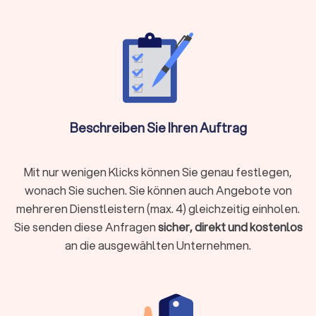
unabhängige Berater für Sie tätig werden:
Versicherungen
Baufinanzierung, Hypotheken & Immobilien
Vermögensverwaltung, Finanzplanung & -beratung
Rente & Altersvorsorge
Unternehmensberatung & Finanzierung
Versicherungen
Beschreiben Sie Ihren Auftrag
Der Finanzberater für Versicherungen weiß durch die
Schilderung Ihrer Lebens- und Finanzsituation die besten
Absicherungen zu gewährleisten. Ob
Mit nur wenigen Klicks können Sie genau festlegen,
Berufsunfähigkeitsversicherung, Hausrat oder
wonach Sie suchen. Sie können auch Angebote von
Tierhalterhaftpflicht: Bei einem unabhängigen
mehreren Dienstleistern (max. 4) gleichzeitig einholen.
Versicherungsberater in Werther (Nordrhein-Westfalen) sind
Sie senden diese Anfragen
sicher, direkt und kostenlos
Sie in den besten Händen.
an die ausgewählten Unternehmen.
Baufinanzierung, Hypotheken & Immobilien
Finanzierungen rund um Immobilienkauf, Immobilienverkauf
und deren Unterhaltung stellen schnell vor