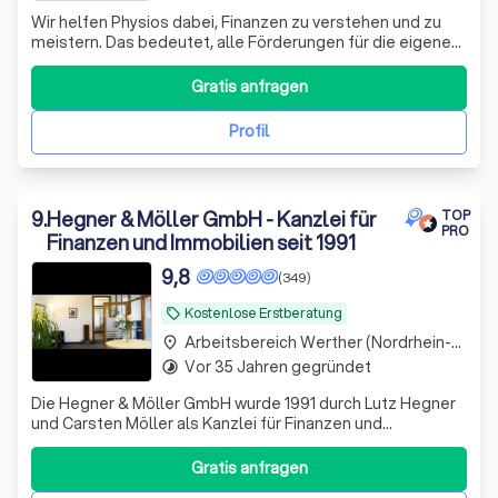
Wir helfen Physios dabei, Finanzen zu verstehen und zu
meistern. Das bedeutet, alle Förderungen für die eigene
Vorsorge und Absicherung richtig zu nutzen.
Gratis anfragen
Profil
9
.
Hegner & Möller GmbH - Kanzlei für
TOP
PRO
Finanzen und Immobilien seit 1991
9,8
(349)
Kostenlose Erstberatung
local_offer
Arbeitsbereich Werther (Nordrhein-Westfalen)
place
Vor 35 Jahren gegründet
timelapse
Die Hegner & Möller GmbH wurde 1991 durch Lutz Hegner
und Carsten Möller als Kanzlei für Finanzen und
Immobilien gegründet. Wir haben uns auf
Finanzierungslösungen in schwierigen Fällen spezialisiert.
Gratis anfragen
Täglich haben wir mit Kunden zu tun, die häufig bei Ihrer