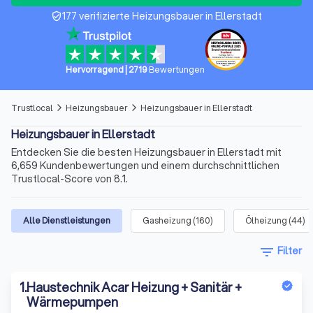
177 verifizierte Heizungsbauer in Ellerstadt
verified_user
Hervorragend
|
2719
Bewertungen
Trustlocal
Heizungsbauer
Heizungsbauer in Ellerstadt
arrow_forward_ios
arrow_forward_ios
Heizungsbauer in Ellerstadt
Entdecken Sie die besten Heizungsbauer in Ellerstadt mit
6,659 Kundenbewertungen und einem durchschnittlichen
Trustlocal-Score von 8.1.
Alle Dienstleistungen
Gasheizung
(
160
)
Ölheizung
(
44
)
filter_list
Filter
1
.
Haustechnik Acar Heizung + Sanitär +
Wärmepumpen