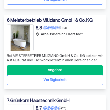
6
.
Meisterbetrieb Miliziano GmbH & Co. KG
8,8
(84)
Arbeitsbereich Ellerstadt
place
Bei MEISTERBETRIEB MILIZIANO GmbH & Co. KG setzen wir
auf Qualität und Fachkompetenz in allen Bereichen der
Haustechnik. Unser umfangreiches Leistungsspektrum
deckt alles von der Installation und Wartung von
Angebot
Heizsystemen bis hin zu umfassenden
Sanitärinstallationen ab. Wir sind stolz darauf, unseren
Verfügbarkeit
7
.
Grünkorn Haustechnik GmbH
8,7
(23)