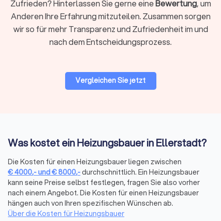
Zufrieden? Hinterlassen Sie gerne eine
Bewertung
, um
Heizungsanlagen, sondern auch regelmäßige Wartungen und
schnelle Reparaturen im Falle von Störungen. Spezialisierte
Anderen Ihre Erfahrung mitzuteilen. Zusammen sorgen
Heizungsbauer sind auch mit modernen Technologien
wir so für mehr Transparenz und Zufriedenheit im und
vertraut, wie der Integration von Wärmepumpen,
nach dem Entscheidungsprozess.
Solaranlagen
und intelligenten Steuerungssystemen für eine
effiziente Energieverwaltung. Sie sorgen dafür, dass Ihre
Heizung optimal funktioniert und Ihre Energiekosten senken.
Vergleichen Sie jetzt
Notfall-Reparaturen und Kundendienst in
Ellerstadt
Heizungsausfälle können insbesondere in den kalten
Wintermonaten zu erheblichen Unannehmlichkeiten führen.
Was kostet ein Heizungsbauer in Ellerstadt?
Viele Heizungsbauer in Ellerstadt bieten daher einen
Notdienst an, der Ihnen rund um die Uhr zur Verfügung steht.
Die Kosten für einen Heizungsbauer liegen zwischen
Ein zuverlässiger Kundendienst ist entscheidend, um
€
4000
,-
und
€
8000
,-
durchschnittlich. Ein Heizungsbauer
kann seine Preise selbst festlegen, fragen Sie also vorher
sicherzustellen, dass Ihre Heizungsprobleme schnell und
nach einem Angebot. Die Kosten für einen Heizungsbauer
effizient gelöst werden. Durch schnelle Reaktionszeiten und
hängen auch von Ihren spezifischen Wünschen ab.
kompetente Reparaturen minimieren Sie das Risiko von
Über die Kosten für Heizungsbauer
Ausfallzeiten und verlängern die Lebensdauer Ihrer