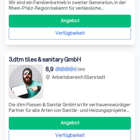
Wir sind ein Familienbetrieb in zweiter Generation, in der
Rhein-Pfalz-Region bekannt für verlässliche
Handwerksarbeit, sowie unsere zukunftsgewandte und
lösungsorientierte Herangehensweise. Schon seit mehr
Angebot
als 15 Jahren planen, installieren und warten wir
Wärmepumpen – und seit über zwei Jahrzehn
Verfügbarkeit
3
.
dtm tiles & sanitary GmbH
8,9
(84)
Arbeitsbereich Ellerstadt
place
Die dtm Fliesen & Sanitär GmbH ist Ihr vertrauenswürdiger
Partner für alle Arten von Sanitär- und Heizungsprojekten.
Mit unserer langjährigen Erfahrung und unserem
umfangreichen Fachwissen verwandeln wir Ihre
Angebot
Badezimmerträume in Realität. Unser Angebot reicht von
modernen Fliesen und Wandbelägen bis
Verfügbarkeit