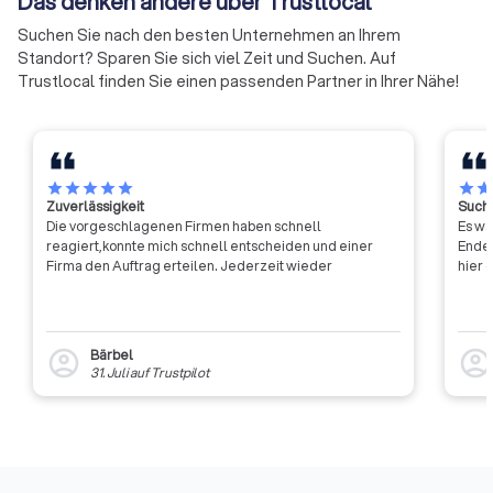
Das denken andere über Trustlocal
der Handwerkskammern
effizienter und effektiver
Suchen Sie nach den besten Unternehmen an Ihrem
werden.
Standort? Sparen Sie sich viel Zeit und Suchen. Auf
Trustlocal finden Sie einen passenden Partner in Ihrer Nähe!
star
star
star
star
star
star
sta
Zuverlässigkeit
Suche
Die vorgeschlagenen Firmen haben schnell
Es wa
reagiert,konnte mich schnell entscheiden und einer
Ende 
Firma den Auftrag erteilen. Jederzeit wieder
hier 
Bärbel
account_circle
account_circl
31. Juli
auf
Trustpilot