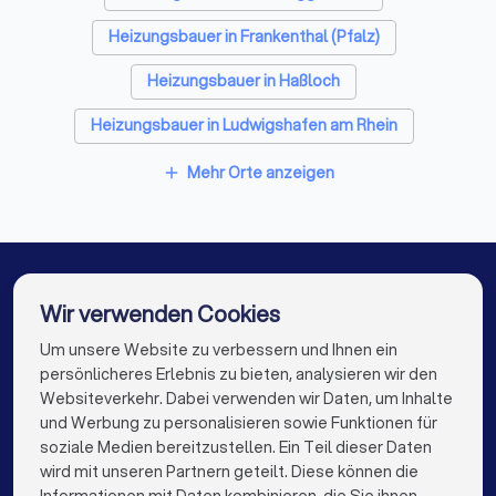
Heizungsbauer in Frankenthal (Pfalz)
Heizungsbauer in Haßloch
Heizungsbauer in Ludwigshafen am Rhein
Heizungsbauer in Schifferstadt
Mehr Orte anzeigen
add
Heizungsbauer in Bad Dürkheim
Heizungsbauer in Grünstadt
Heizungsbauer in Neustadt an der Weinstraße
Wir verwenden Cookies
Heizungsbauer in Mannheim
Um unsere Website zu verbessern und Ihnen ein
Die besten Heizungsbauer für Sie
persönlicheres Erlebnis zu bieten, analysieren wir den
Heizungsbauer in Berlin
Heizungsbauer in Hamburg
Websiteverkehr. Dabei verwenden wir Daten, um Inhalte
info@trustlocal.de
und Werbung zu personalisieren sowie Funktionen für
Heizungsbauer in München
Heizungsbauer in Köln
soziale Medien bereitzustellen. Ein Teil dieser Daten
wird mit unseren Partnern geteilt. Diese können die
Heizungsbauer in Frankfurt am Main