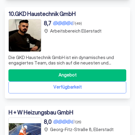
10
.
GKD Haustechnik GmbH
8,7
(49)
Arbeitsbereich Ellerstadt
place
Die GKD Haustechnik GmbH ist ein dynamisches und
engagiertes Team, das sich auf die neuesten und
fortschrittlichsten Heizungs- und
Installationstechnologien spezialisiert hat. Mit rund 25
Angebot
Jahren Erfahrung in der Branche sind wir stolz darauf,
unseren Kunden kompetente und fachkundige
Verfügbarkeit
Unterstützung b
H + W Heizungsbau GmbH
8,0
(25)
Georg-Fitz-Straße 8, Ellerstadt
place