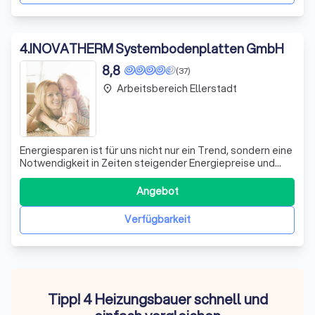
4
.
INOVATHERM Systembodenplatten GmbH
8,8
(37)
Arbeitsbereich Ellerstadt
place
Energiesparen ist für uns nicht nur ein Trend, sondern eine
Notwendigkeit in Zeiten steigender Energiepreise und
knapper Ressourcen. Mit der INOVATHERM
Systembodenplatte bieten wir Ihnen eine innovative
Angebot
Lösung, die nicht nur den Wert Ihrer Immobilie sichert,
sondern auch den Energieverbrauch erhebli
Verfügbarkeit
Tipp! 4 Heizungsbauer schnell und