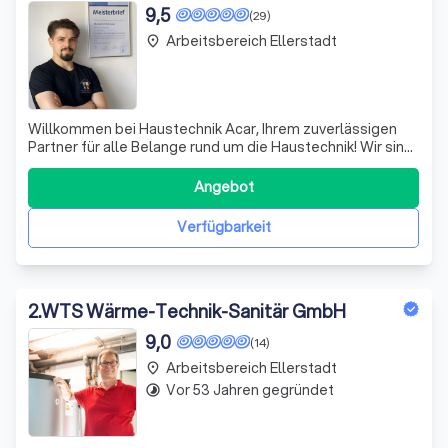
9,5
(29)
Arbeitsbereich Ellerstadt
place
Willkommen bei Haustechnik Acar, Ihrem zuverlässigen
Partner für alle Belange rund um die Haustechnik! Wir sind
stolz darauf, Ihnen maßgeschneiderte Lösungen
anzubieten, die auf Ihre individuellen Bedürfnisse
Angebot
abgestimmt sind. Unser engagiertes Team aus
erfahrenen Fachleuten bringt nicht nur technisc
Verfügbarkeit
2
.
WTS Wärme-Technik-Sanitär GmbH
9,0
(14)
Arbeitsbereich Ellerstadt
place
Vor 53 Jahren gegründet
timelapse