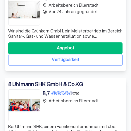
Arbeitsbereich Ellerstadt
place
Vor 24 Jahren gegründet
timelapse
Wir sind die Grünkorn GmbH, ein Meisterbetrieb im Bereich
Sanitär-, Gas- und Wasserinstallation sowie
Zentralheizungs- und Lüftungsbau. Unser Team,
angeführt von den Geschäftsführern Andreas und
Angebot
Theresa Grünkorn, ist stolz darauf, unseren Kunden
erstklassige Dienstleistungen anzubieten. Wir sind Exp
Verfügbarkeit
8
.
Uhlmann SHK GmbH & Co.KG
8,7
(79)
Arbeitsbereich Ellerstadt
place
Bei Uhlmann SHK, einem Familienunternehmen mit über