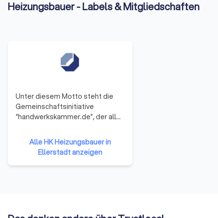
Heizungsbauer - Labels & Mitgliedschaften
Unter diesem Motto steht die
Gemeinschaftsinitiative
“handwerkskammer.de”, der alle
53 Handwerkskammern
angehören. Sie repräsentieren
Alle HK Heizungsbauer in
damit das gesamte Handwerk in
Ellerstadt anzeigen
der Bundesrepublik Deutschland.
Die Mitglieder haben sich darauf
verständigt, ihre Ressourcen zu
bündeln und neue Formen der
Zusammenarbeit zu erproben.
Auf diese Weise soll die Arbeit