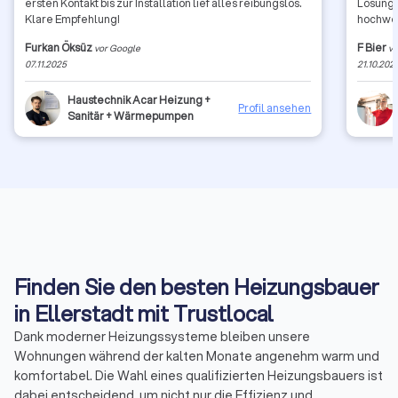
ersten Kontakt bis zur Installation lief alles reibungslos.
Lösung g
Klare Empfehlung!
hochwer
Furkan Öksüz
F Bier
vor Google
vo
07.11.2025
21.10.202
Haustechnik Acar Heizung +
Profil ansehen
Sanitär + Wärmepumpen
Finden Sie den besten Heizungsbauer
in Ellerstadt mit Trustlocal
Dank moderner Heizungssysteme bleiben unsere
Wohnungen während der kalten Monate angenehm warm und
komfortabel. Die Wahl eines qualifizierten Heizungsbauers ist
dabei entscheidend, um nicht nur die Effizienz und