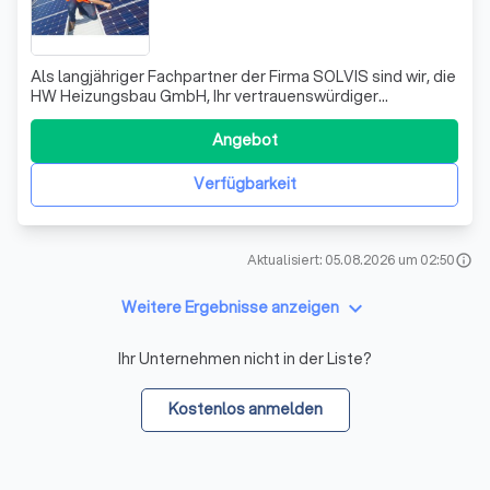
Als langjähriger Fachpartner der Firma SOLVIS sind wir, die
HW Heizungsbau GmbH, Ihr vertrauenswürdiger
Ansprechpartner in und um Ellerstadt. Unser
Spezialgebiet umfasst Heizung, Sanitär und SOLVIS-
Angebot
Produkte. Mit unserer Expertise und unserem
Engagement sind wir stets bemüht, Ihnen den besten
Verfügbarkeit
Service
Aktualisiert: 05.08.2026 um 02:50
info
keyboard_arrow_down
Weitere Ergebnisse anzeigen
Ihr Unternehmen nicht in der Liste?
Kostenlos anmelden