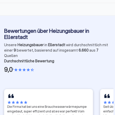
Bewertungen über Heizungsbauer in
Ellerstadt
Unsere
Heizungsbauer
in
Ellerstadt
wird durchschnittlich mit
einer
9
bewertet, basierend auf insgesamt
6.660
aus
7
Quellen
Durchschnittliche Bewertung
9,0
•
star
star
star
star
star_half
star
star
star
star
star
star
star
sta
Die Firma hat bei uns eine Brauchwasserwärmepumpe
Seit üb
eingebaut, super effizient und alles war perfekt! Vom
einfach