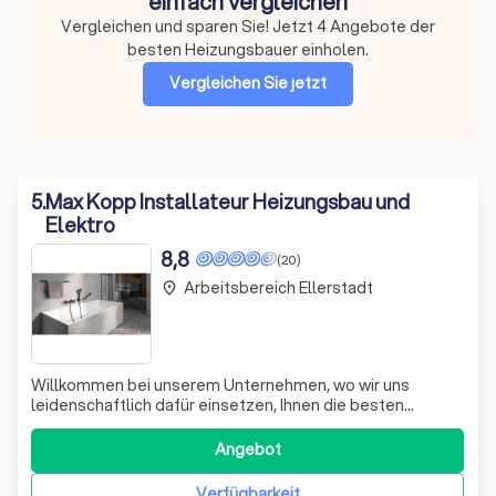
einfach vergleichen
Vergleichen und sparen Sie! Jetzt 4 Angebote der
besten Heizungsbauer einholen.
Vergleichen Sie jetzt
5
.
Max Kopp Installateur Heizungsbau und
Elektro
8,8
(20)
Arbeitsbereich Ellerstadt
place
Willkommen bei unserem Unternehmen, wo wir uns
leidenschaftlich dafür einsetzen, Ihnen die besten
Lösungen im Bereich Statistik- und Marketing-Cookies
anzubieten. Wir nutzen fortschrittliche Tools wie Google
Angebot
Analytics, Adobe Analytics und Facebook Pixel, um
anonymisierte Informationen zu erfassen, d
Verfügbarkeit