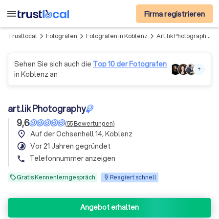
menu
Firma registrieren
Trustlocal
Fotografen
Fotografen in Koblenz
Art.lik Photography
arrow_forward_ios
arrow_forward_ios
arrow_forward_ios
Sehen Sie sich auch die
Top 10 der Fotografen
+
in Koblenz an
art.lik Photography
9,6
(
55
Bewertungen
)
place
Auf der Ochsenhell 14, Koblenz
timelapse
Vor 21 Jahren gegründet
Telefonnummer anzeigen
phone
Gratis Kennenlerngespräch
Reagiert schnell
Angebot erhalten