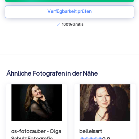
Verfügbarkeit prüfen
100% Gratis
check
Ähnliche Fotografen in der Nähe
os-fotozauber - Olga
belleisart
Schulz Fotografie