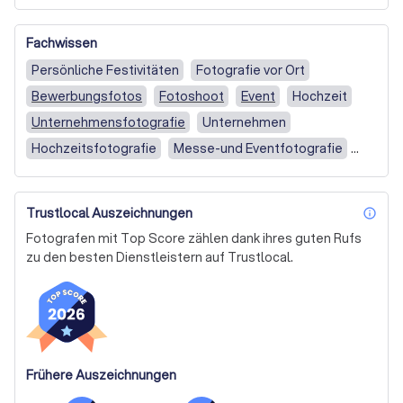
private und gewerbliche Auftraggeber. Viele Jahre als 
Fotograf in den verschiedensten Bereichen der 
Fachwissen
Fotografie haben mich in meiner Bildsprache geprägt. 
Meine Art zu fotografieren ist sehr natürlich.
Persönliche Festivitäten
Fotografie vor Ort
Bewerbungsfotos
Fotoshoot
Event
Hochzeit
Unternehmensfotografie
Unternehmen
Hochzeitsfotografie
Messe-und Eventfotografie
Unternehmensfotografie (z.B. Portrait)
Werbe-und Produktfotografie
Vor Ort
Trustlocal Auszeichnungen
inf
Ganztägig (ab 6 Stunden)
Ganztägig
Fotografen mit Top Score zählen dank ihres guten Rufs
zu den besten Dienstleistern auf Trustlocal.
Frühere Auszeichnungen