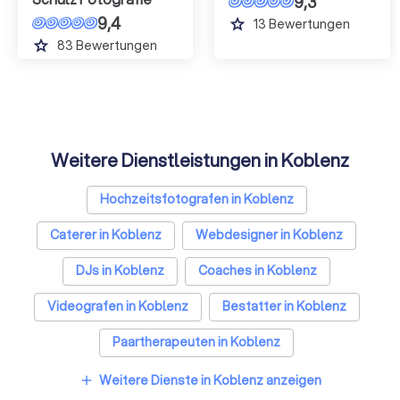
9,3
9,4
grade
13
Bewertungen
grade
83
Bewertungen
Weitere Dienstleistungen in Koblenz
Hochzeitsfotografen in Koblenz
Caterer in Koblenz
Webdesigner in Koblenz
DJs in Koblenz
Coaches in Koblenz
Videografen in Koblenz
Bestatter in Koblenz
Paartherapeuten in Koblenz
Sicherheitsdienste in Koblenz
Weitere Dienste in Koblenz anzeigen
add