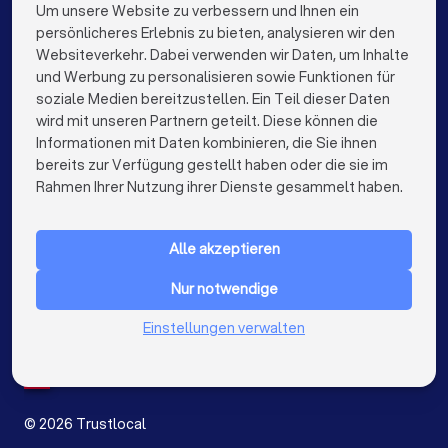
Fotografen in Köln
Um unsere Website zu verbessern und Ihnen ein
Die besten Unternehmen für Sie
persönlicheres Erlebnis zu bieten, analysieren wir den
Fotografen in Frankfurt am Main
Websiteverkehr. Dabei verwenden wir Daten, um Inhalte
info@trustlocal.de
und Werbung zu personalisieren sowie Funktionen für
Fotografen in Stuttgart
Fotografen in Düsseldorf
soziale Medien bereitzustellen. Ein Teil dieser Daten
wird mit unseren Partnern geteilt. Diese können die
Fotografen in Dortmund
Fotografen in Essen
Informationen mit Daten kombinieren, die Sie ihnen
bereits zur Verfügung gestellt haben oder die sie im
Fotografen in Bremen
Fotografen in Nürnberg
keyboard_arrow_down
FÜR PRIVATPERSONEN
Rahmen Ihrer Nutzung ihrer Dienste gesammelt haben.
Fotografen in Dresden
Fotografen in Hannover
keyboard_arrow_down
FÜR FIRMEN
Fotografen in Leipzig
Fotografen in Duisburg
Alle akzeptieren
keyboard_arrow_down
ÜBER TRUSTLOCAL
Fotografen in Bochum
Fotografen in Wuppertal
Nur notwendige
LAND
Niederlande
Einstellungen verwalten
Fotografen in Bielefeld
Fotografen in Bonn
Belgien
Deutschland
Fotografen in Münster
Fotografen in Kassel
Spanien
Fotografen in Rostock
Fotografen in Mainz
©
2026
Trustlocal