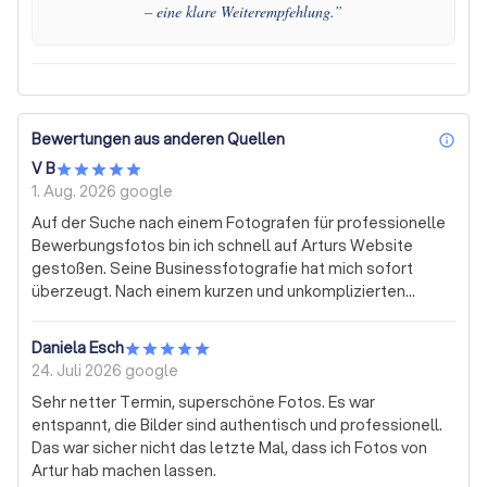
– eine klare Weiterempfehlung.
”
Bewertungen aus anderen Quellen
inf
V B
1. Aug. 2026
google
Auf der Suche nach einem Fotografen für professionelle
Bewerbungsfotos bin ich schnell auf Arturs Website
gestoßen. Seine Businessfotografie hat mich sofort
überzeugt. Nach einem kurzen und unkomplizierten
Austausch konnte ich bereits am nächsten Tag
vorbeikommen. Artur ist sehr sympathisch, arbeitet
Daniela Esch
äußerst professionell und schafft eine angenehme
24. Juli 2026
google
Atmosphäre. Das Ergebnis spricht für sich: Es sind mit
Sehr netter Termin, superschöne Fotos. Es war
Abstand die besten Bewerbungsfotos, die bisher von mir
entspannt, die Bilder sind authentisch und professionell.
gemacht wurden. Eine klare Empfehlung!
Das war sicher nicht das letzte Mal, dass ich Fotos von
Artur hab machen lassen.