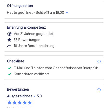
Öffnungszeiten
Heute geöffnet - Schließt um 18:00
Erfahrung & Kompetenz
timelapse
Vor 21 Jahren gegründet
star
55
Bewertungen
timeline
16 Jahre Berufserfahrung
Checkliste
inf
E-Mail und Telefon vom Geschäftsinhaber überprüft.
Kontodaten verifiziert.
Bewertungen
inf
Ausgezeichnet
•
5,0