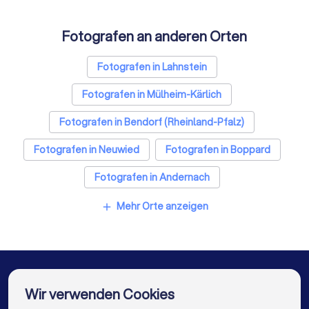
Freie Redner in Koblenz
Fotografen an anderen Orten
Fotografen in Lahnstein
Fotografen in Mülheim-Kärlich
Fotografen in Bendorf (Rheinland-Pfalz)
Fotografen in Neuwied
Fotografen in Boppard
Fotografen in Andernach
Fotografen in Montabaur
Fotografen in Sinzig
Mehr Orte anzeigen
add
Fotografen in Limburg an der Lahn
Fotografen in Hadamar
Fotografen in Berlin
Fotografen in Hamburg
Fotografen in München
Wir verwenden Cookies