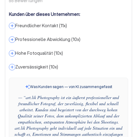
55
Bewertungen
Kunden über dieses Unternehmen:
+
Freundlicher Kontakt
(
11
x)
+
Professionelle Abwicklung
(
10
x)
+
Hohe Fotoqualität
(
10
x)
+
Zuversässigkeit
(
10
x)
Was Kunden sagen — von KI zusammengefasst
— “
art.lik Photography ist ein äußerst professioneller und
freundlicher Fotograf, der zuverlässig, flexibel und schnell
arbeitet. Kunden sind begeistert von der durchweg hohen
Qualität seiner Fotos, dem unkomplizierten Ablauf und der
empathischen, entspannten Atmosphäre bei den Shootings.
art.lik Photography geht individuell auf jede Situation ein und
schafft es, Emotionen und Stimmungen authentisch einzufangen